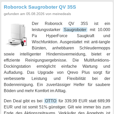
Roborock Saugroboter QV 35S
gefunden am 05.08.2026 von meinedeals
Der Roborock QV 35S ist ein
leistungsstarker
Saugroboter
mit 10.000
Pa HyperForce Saugkraft und
Wischfunktion. Ausgestattet mit anti-tangle
Bürsten, anhebbaren Schleudermopps
sowie intelligenter Hindernisvermeidung, bietet er
effiziente Reinigungsergebnisse. Die Multifunktions-
Dockingstation ermöglicht einfache Wartung und
Aufladung. Das Upgrade von Qrevo Plus sorgt für
verbesserte Leistung und Flexibilität bei der
Bodenreinigung. Ein zuverlässiger Helfer für saubere
Böden und mehr Komfort im Alltag.
Den Deal gibt es bei
OTTO
für 339,99 EUR statt 689,99
EUR und ist somit 51% günstiger. Gilt wie immer bis zum
Ende des Aktionszeitraums. Verkäufer des Angebots ist