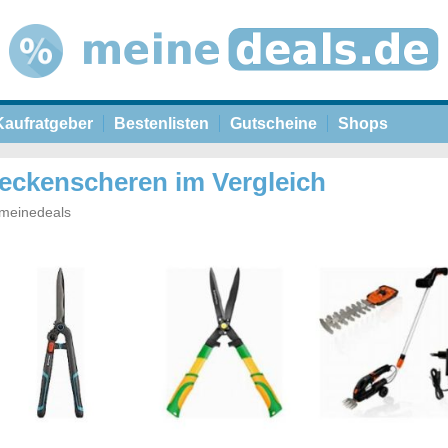
Kaufratgeber
Bestenlisten
Gutscheine
Shops
Heckenscheren im Vergleich
meinedeals