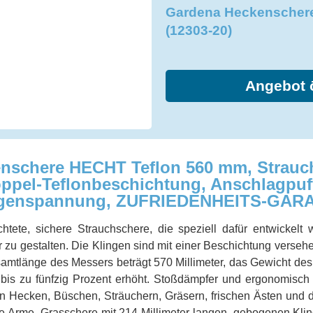
Gardena Heckenschere
(12303-20)
Angebot 
schere HECHT Teflon 560 mm, Strauch
oppel-Teflonbeschichtung, Anschlagpuff
lingenspannung, ZUFRIEDENHEITS-GARA
ichtete, sichere Strauchschere, die speziell dafür entwickel
zu gestalten. Die Klingen sind mit einer Beschichtung versehe
samtlänge des Messers beträgt 570 Millimeter, das Gewicht d
bis zu fünfzig Prozent erhöht. Stoßdämpfer und ergonomisch ge
 Hecken, Büschen, Sträuchern, Gräsern, frischen Ästen und 
re Arme. Grasschere mit 214 Millimeter langen, gebogenen Kl