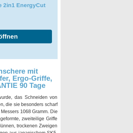
 2in1 EnergyCut
öffnen
schere mit
er, Ergo-Griffe,
NTIE 90 Tage
t wurde, das Schneiden von
n, die sie besonders scharf
es Messers 1068 Gramm. Die
formte, zweiteilige Griffe
dünnen, trockenen Zweigen
ingen aus japanischem SK5-