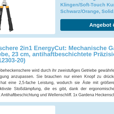
Klingen/Soft-Touch Kuns
Schwarz/Orange, Solid
Angebot 
chere 2in1 EnergyCut: Mechanische Ga
ebe, 23 cm, antihaftbeschichtete Präzis
2303-20)
iebeheckenschere wird durch ihr zweistufiges Getriebe gewährlei
ingung anzupassen. Sie brauchen nur einen Knopf zu drück
e hat eine 2,5-fache Leistung, wodurch sie Äste mit größer
ktivste Stoßdämpfung, die es gibt, dank der ergonomische
t Antihaftbeschichtung und Wellenschliff. 1x Gardena Heckens