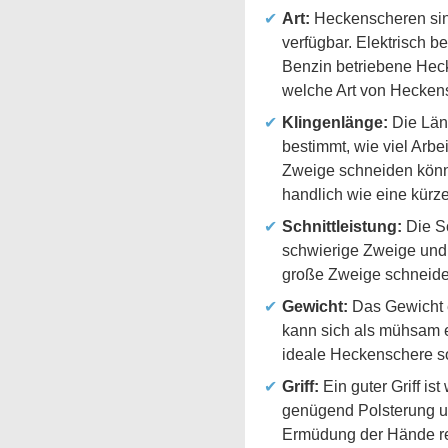
Art:
Heckenscheren sind
verfügbar. Elektrisch 
Benzin betriebene Hecke
welche Art von Heckens
Klingenlänge:
Die Läng
bestimmt, wie viel Arbe
Zweige schneiden können
handlich wie eine kürze
Schnittleistung:
Die Sc
schwierige Zweige und
große Zweige schneiden
Gewicht:
Das Gewicht e
kann sich als mühsam e
ideale Heckenschere so
Griff:
Ein guter Griff is
genügend Polsterung un
Ermüdung der Hände re