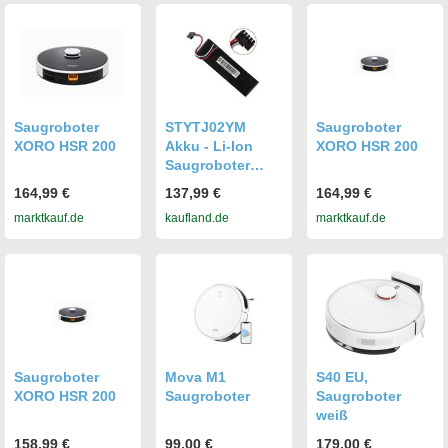
Saugroboter
STYTJ02YM
Saugroboter
XORO HSR 200
Akku - Li-Ion
XORO HSR 200
Saugroboter
Akku - 14,8V
164,99 €
137,99 €
164,99 €
9800mAh - 2er
marktkauf.de
kaufland.de
marktkauf.de
Pack - Für LDS
Saugroboter
Vacuum-Mop
P/2S
Saugroboter
Mova M1
S40 EU,
XORO HSR 200
Saugroboter
Saugroboter
weiß
158,99 €
99,00 €
179,00 €