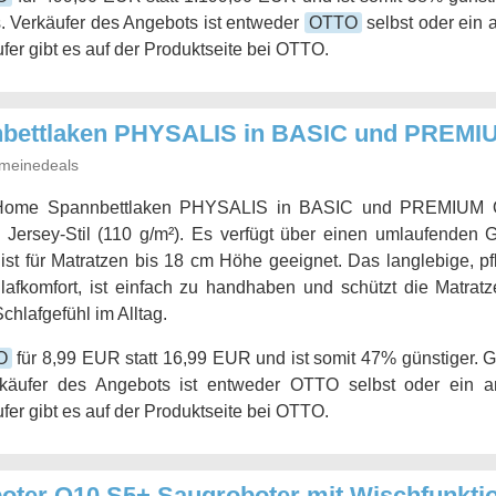
. Verkäufer des Angebots ist entweder
OTTO
selbst oder ein 
fer gibt es auf der Produktseite bei OTTO.
ettlaken PHYSALIS in BASIC und PREMIUM
meinedeals
ome Spannbettlaken PHYSALIS in BASIC und PREMIUM Qu
Jersey-Stil (110 g/m²). Es verfügt über einen umlaufenden 
st für Matratzen bis 18 cm Höhe geeignet. Das langlebige, pfl
afkomfort, ist einfach zu handhaben und schützt die Matratze
hlafgefühl im Alltag.
O
für 8,99 EUR statt 16,99 EUR und ist somit 47% günstiger. 
rkäufer des Angebots ist entweder OTTO selbst oder ein and
fer gibt es auf der Produktseite bei OTTO.
ter Q10 S5+ Saugroboter mit Wischfunkti