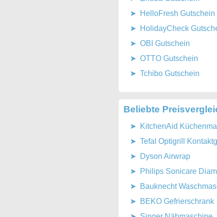
HelloFresh Gutschein
HolidayCheck Gutsch
OBI Gutschein
OTTO Gutschein
Tchibo Gutschein
Beliebte Preisvergle
KitchenAid Küchenmas
Tefal Optigrill Kontaktgr
Dyson Airwrap
Philips Sonicare Dia
Bauknecht Waschmasch
BEKO Gefrierschrank
Singer Nähmaschine