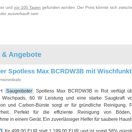
lter und
vor 105 Tagen
gefunden worden. Der Preis könnte sich zwische
der ausverkauft sein.
e & Angebote
r Spotless Max BCRDW3B mit Wischfunkt
meinedeals
CH
Saugroboter
Spotless Max BCRDW3B in Rot verfügt übe
n Wischpads, 60 W Leistung und eine starke Saugkraft vo
ion und Carbon-Bürste sorgt er für gründliche Reinigung. F
erheit. Perfekt für die effiziente Reinigung von Böden
me in einem Gerät. Ein zuverlässiger Helfer für saubere Haush
O
für 499,00 EUR statt 1.199,00 EUR und ist somit 58% günsti