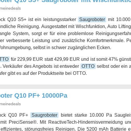
meinedeals
ck Q10 S5+ ist ein leistungsstarker
Saugroboter
mit 10.000
ründliche Reinigung. Ausgestattet mit Wischfunktion, Auto Liftin
Tangle System, sorgt er für eine problemlose Reinigungserf
 er verbesserte Leistung und zusätzliche Komfortmerkmale. Pe
Wohnumgebung, selbst in schwer zugänglichen Ecken.
TTO
für 229,99 EUR statt 429,99 EUR und ist somit 47% günsti
. Verkäufer des Angebots ist entweder
OTTO
selbst oder ein 
fer gibt es auf der Produktseite bei OTTO.
oter Q10 PF+ 10000Pa
meinedeals
rock Q10 PF+
Saugroboter
bietet starke 10.000 Pa Saugle
 mit PreciSense®. Mit ReactiveTech-Hindernisvermeidung un
r effizientes, störungsfreies Reinigen. Die 5200 mAh Batterie e