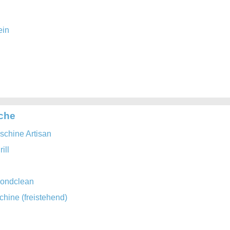
ein
iche
chine Artisan
ill
mondclean
ine (freistehend)