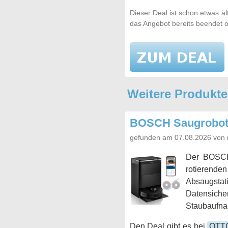
Dieser Deal ist schon etwas ä
das Angebot bereits beendet o
Weitere Produkt
BOSCH Saugrobote
gefunden am 07.08.2026 von 
Der BOS
rotierende
Absaugstat
Datensich
Staubaufnah
Den Deal gibt es bei
OTT