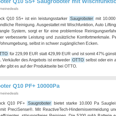
ter Q10 S5+ Saugroboter mit Wischfunkti
meinedeals
ck Q10 S5+ ist ein leistungsstarker
Saugroboter
mit 10.000
ründliche Reinigung. Ausgestattet mit Wischfunktion, Auto Liftin
Tangle System, sorgt er für eine problemlose Reinigungserf
 er verbesserte Leistung und zusätzliche Komfortmerkmale. Pe
Wohnumgebung, selbst in schwer zugänglichen Ecken.
TTO
für 229,99 EUR statt 429,99 EUR und ist somit 47% günsti
. Verkäufer des Angebots ist entweder
OTTO
selbst oder ein 
fer gibt es auf der Produktseite bei OTTO.
oter Q10 PF+ 10000Pa
meinedeals
rock Q10 PF+
Saugroboter
bietet starke 10.000 Pa Saugle
 mit PreciSense®. Mit ReactiveTech-Hindernisvermeidung un
r effizientes, störungsfreies Reinigen. Die 5200 mAh Batterie e