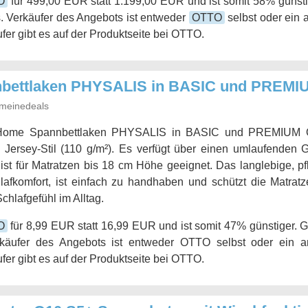
O
für 499,00 EUR statt 1.199,00 EUR und ist somit 58% günsti
. Verkäufer des Angebots ist entweder
OTTO
selbst oder ein 
fer gibt es auf der Produktseite bei OTTO.
ettlaken PHYSALIS in BASIC und PREMIUM
meinedeals
ome Spannbettlaken PHYSALIS in BASIC und PREMIUM Qu
Jersey-Stil (110 g/m²). Es verfügt über einen umlaufenden 
st für Matratzen bis 18 cm Höhe geeignet. Das langlebige, pfl
afkomfort, ist einfach zu handhaben und schützt die Matratze
hlafgefühl im Alltag.
O
für 8,99 EUR statt 16,99 EUR und ist somit 47% günstiger. 
rkäufer des Angebots ist entweder OTTO selbst oder ein and
fer gibt es auf der Produktseite bei OTTO.