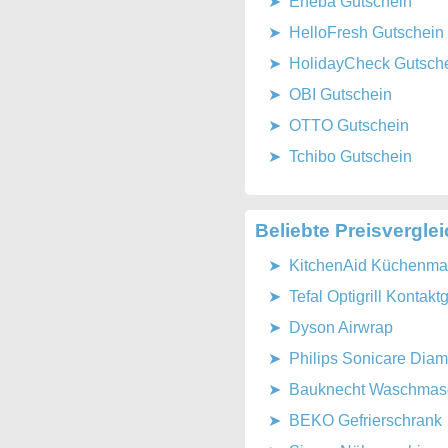
Eneba Gutschein
HelloFresh Gutschein
HolidayCheck Gutsch
OBI Gutschein
OTTO Gutschein
Tchibo Gutschein
Beliebte Preisvergle
KitchenAid Küchenmas
Tefal Optigrill Kontaktgr
Dyson Airwrap
Philips Sonicare Dia
Bauknecht Waschmasch
BEKO Gefrierschrank