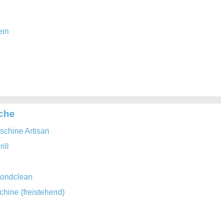
ein
iche
chine Artisan
ill
mondclean
ine (freistehend)