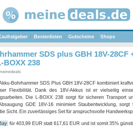
Kaufratgeber
Bestenlisten
Gutscheine
Shops
hrhammer SDS plus GBH 18V-28CF 
L-BOXX 238
meinedeals
Akku-Bohrhammer SDS Plus GBH 18V-28CF kombiniert kraftv
ser Flexibilität. Dank des 18V-Akkus ist er vielseitig eins
gsarbeiten. Die L-BOXX 238 sorgt für sicheren Transport u
e Absaugung GDE 18V-16 minimiert Staubentwicklung, sorgt 
die Sicht. Ein zuverlässiges Set für anspruchsvolle Handwerksp
Bay
für 403,99 EUR statt 617,61 EUR und ist somit 35% günsti