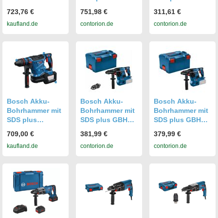
Bohrhammer mit
18V-22, 2x Akku
28 F, mit L-BOXX
723,76 €
751,98 €
311,61 €
SDS plus
GBA 18V4.0Ah/L-
+ 11-tlg SDS
kaufland.de
contorion.de
contorion.de
EXBH18V-32F,
BOXX,
plus-1
XL-BOXX
Ringbürst.
Hammerbohrer-
(0611924003)
und Meißel-Set
Bosch Akku-
Bosch Akku-
Bosch Akku-
Bohrhammer mit
Bohrhammer mit
Bohrhammer mit
SDS plus
SDS plus GBH
SDS plus GBH
EXBH18V-32F
18V-28 CF, L-
18V-28 C, L-
709,00 €
381,99 €
379,99 €
BOXX 238, L-
BOXX 238, L-
kaufland.de
contorion.de
contorion.de
BOXX-Einlage
BOXX-Einlage
(0611921001)
(0611920001)