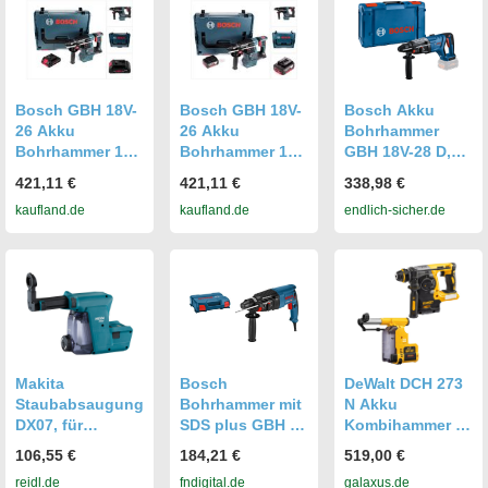
Bosch GBH 18V-
Bosch GBH 18V-
Bosch Akku
26 Akku
26 Akku
Bohrhammer
Bohrhammer 18V
Bohrhammer 18V
GBH 18V-28 D,
2,6J SDS plus
2,6J brushless
XL-BOXX
421,11 €
421,11 €
338,98 €
Brushless + 1x
SDS-Plus + 1x
0611919004
kaufland.de
kaufland.de
endlich-sicher.de
Akku 4,0Ah + L-
Akku 5,0 Ah + L-
Boxx - ohne
Boxx - ohne
Ladegerät
Ladegerät
Makita
Bosch
DeWalt DCH 273
Staubabsaugung
Bohrhammer mit
N Akku
DX07, für
SDS plus GBH 2-
Kombihammer 18
Bohrhammer
26 mit L-BOXX
V 2,1 J SDS Plus
106,55 €
184,21 €
519,00 €
BHR243 und
06112A3000
Brushless + D
reidl.de
fndigital.de
galaxus.de
DHR243
25303 DH