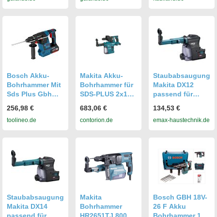
2,6J SDS-Plus in
SDS-Plus 2,6J +
L-Boxx mit GDE
Staubabsaugung
18V-16
+ 1x Akku 5Ah +
Staubabsaugung
L-Boxx - ohne L
+ 1x 5A
(Bohrhammer)
(Bohrhammer)
(0611909001)
(21575104)
Bosch Akku-
Makita Akku-
Staubabsaugung
Bohrhammer Mit
Bohrhammer für
Makita DX12
Sds Plus Gbh
SDS-PLUS 2x18
passend für
18v-26, L-Boxx
V mit Bluetooth
Akku-
256,98 €
683,06 €
134,53 €
&
Bohrhämmer
toolineo.de
contorion.de
emax-haustechnik.de
Staubabsaugung
DX09
(DHR283ZWJU)
Staubabsaugung
Makita
Bosch GBH 18V-
Makita DX14
Bohrhammer
26 F Akku
passend für
HR2651TJ 800
Bohrhammer 18V