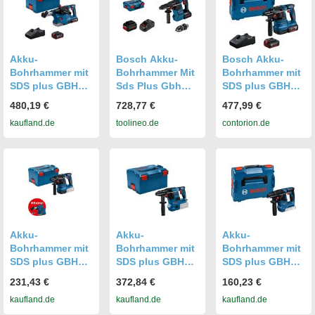
Akku-
Bosch Akku-
Bosch Akku-
Bohrhammer mit
Bohrhammer Mit
Bohrhammer mit
SDS plus GBH
Sds Plus Gbh
SDS plus GBH
18V-22, 2 x Akku
18v-26f, L-Boxx
18V-22, 2 x Akku
480,19 €
728,77 €
477,99 €
GBA 18V 4.0Ah
136, 2 X Akku
GBA 18V 4.0Ah,
kaufland.de
toolineo.de
contorion.de
in L-BOXX 238
Procore18v 8.0ah
L-BOXX
(0611924002)
Akku-
Akku-
Akku-
Bohrhammer mit
Bohrhammer mit
Bohrhammer mit
SDS plus GBH
SDS plus GBH
SDS plus GBH
18V-22 in L-
18V-28 C in L-
18V-18 in L-
231,43 €
372,84 €
160,23 €
BOXX 238
BOXX
BOXX 136
kaufland.de
kaufland.de
kaufland.de