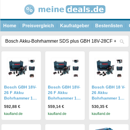
Home
Preisvergleich
Kaufratgeber
Bestenlisten
Bosch GBH 18V-
Bosch GBH 18V-
Bosch GBH 18 V-
26 F Akku
26 F Akku
26 Akku
Bohrhammer 18V
Bohrhammer 18V
Bohrhammer 18V
2,6J SDS-Plus in
2,6J SDS-Plus in
SDS-Plus 2,6J +
592,88 €
559,14 €
530,35 €
L-Boxx mit GDE
L-Boxx mit GDE
Staubabsaugung
kaufland.de
kaufland.de
kaufland.de
18V-16
18V-16
+ 1x Akku 5Ah +
Staubabsaugung
Staubabsaugung
L-Boxx - ohne
+ 1x 5Ah Akku
und 1x 2Ah Akku
Ladegerät