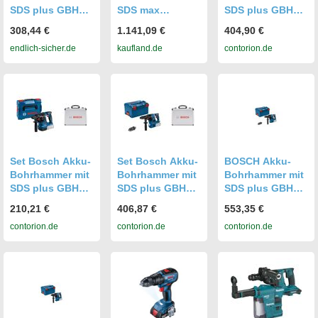
SDS plus GBH
SDS max
SDS plus GBH
18V-26, L-BOXX
EXBH18V-45, XL-
18V-28 C, L-
308,44 €
1.141,09 €
404,90 €
0611909001
BOXX
BOXX 238 + 11-
endlich-sicher.de
kaufland.de
contorion.de
tlg SDS plus-1
Hammerbohrer-
und Meißel-Set
Set Bosch Akku-
Set Bosch Akku-
BOSCH Akku-
Bohrhammer mit
Bohrhammer mit
Bohrhammer mit
SDS plus GBH
SDS plus GBH
SDS plus GBH
18V-22, L-BOXX +
18V-28 CF, L-
18V-28 CF, L-
210,21 €
406,87 €
553,35 €
11-tlg SDS plus-1
BOXX 238 + 11-
BOXX 238, L-
contorion.de
contorion.de
contorion.de
Hammerbohrer-
tlg SDS plus-1
BOXX-Einlage
und Meißel-Set
Hammerbohrer-
(0611921001)
und Meißel-Set