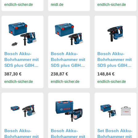
endlich-sicher.de
reidl.de
endlich-sicher.de
Akku 5,0 Ah
Bohrhammer
0611920001
0611910007
GBH 18V-28 CF,
SDS-plus, incl.
2x Akku
ProCORE 8 Ah,
Schnellladegerät
, Staubabsaugs
p5642272
Bosch Akku-
Bosch Akku-
Bosch Akku-
Bohrhammer mit
Bohrhammer mit
Bohrhammer mit
SDS plus GBH
SDS plus GBH
SDS plus GBH
18V-28 CF, L-
18V-24 C mit L-
18V-18 in L-
387,30 €
238,87 €
148,84 €
BOXX 238
BOXX
BOXX 136
endlich-sicher.de
endlich-sicher.de
endlich-sicher.de
0611921001
0611923002
0611927003
Bosch Akku-
Bosch Akku-
Set Bosch Akku-
Bohrhammer mit
Bohrhammer mit
Bohrhammer mit