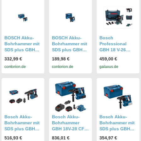
18V-16
Staubabsaugung
und 1x
(Bohrmaschine)
(21575118)
BOSCH Akku-
BOSCH Akku-
Bosch
Bohrhammer mit
Bohrhammer mit
Professional
SDS plus GBH
SDS plus GBH
GBH 18 V-26
18V-24 C mit L-
18V-22, L-BOXX
Akku
332,99 €
189,98 €
459,00 €
BOXX
(0611924001)
Bohrhammer
contorion.de
contorion.de
galaxus.de
(0611923002)
Professional
SDS-Plus + GDE
18V-16
Staubabsaugung
+ L-Boxx - ohne
(Bohrhammer,
Bohrmaschine)
(0611909001)
Bosch Akku-
Bosch Akku-
Bosch Akku-
Bohrhammer mit
Bohrhammer
Bohrhammer mit
SDS plus GBH
GBH 18V-28 CF,
SDS plus GBH
18V-26F,L-BOXX
SDS-plusBosch
18V-28 C, L-
516,93 €
836,01 €
354,97 €
136, 2 x Li-Ion-
Akku-
BOXX 238