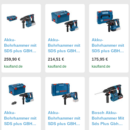
Akku-
Akku-
Akku-
Bohrhammer mit
Bohrhammer mit
Bohrhammer mit
SDS plus GBH
SDS plus GBH
SDS plus GBH
18V-26 in L-
18V-24 C in L-
18V-22 in L-
259,90 €
214,51 €
175,95 €
BOXX
BOXX
BOXX 136
kaufland.de
kaufland.de
kaufland.de
Akku-
Akku-
Bosch Akku-
Bohrhammer mit
Bohrhammer mit
Bohrhammer Mit
SDS plus GBH
SDS plus GBH
Sds Plus Gbh
18V-28 CF in L-
18V-28 D in XL-
18v-26