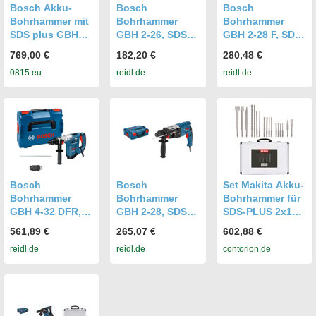
Bosch Akku-
Bosch
Bosch
Bohrhammer mit
Bohrhammer
Bohrhammer
SDS plus GBH
GBH 2-26, SDS-
GBH 2-28 F, SDS-
18V-28 DC
plus, incl.
plus, incl.
769,00 €
182,20 €
280,48 €
Zubehör, L-BOXX
Zubehör, L-BOXX
0815.eu
reidl.de
reidl.de
p950368
p950374
Bosch
Bosch
Set Makita Akku-
Bohrhammer
Bohrhammer
Bohrhammer für
GBH 4-32 DFR,
GBH 2-28, SDS-
SDS-PLUS 2x18
SDS-plus, incl.
plus, incl.
V mit Bluetooth
561,89 €
265,07 €
602,88 €
Zubehör, L-BOXX
Zubehör, L-BOXX
&
reidl.de
reidl.de
contorion.de
p255655
p950372
Staubabsaugung
DX09 + Stier
SDS-Plus Bohrer
& Meißelsatz, 17-
teilig