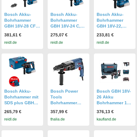
Bosch Akku-
Bosch Akku-
Bosch Akku-
Bohrhammer
Bohrhammer
Bohrhammer
GBH 18V-28 CF,
GBH 18V-24 C,
GBH 18V-22,
SDS-plus, Solo
SDS-plus, Solo
SDS-plus, Solo
381,61 €
275,07 €
233,81 €
Version, L-BOXX
Version, L-BOXX
Version, L-BOXX
reidl.de
reidl.de
reidl.de
p5642114
p5461854
p5754843
Bosch Akku-
Bosch Power
Bosch GBH 18V-
Bohrhammer mit
Tools
26 Akku
SDS plus GBH
Bohrhammer
Bohrhammer 18V
18V-22, incl.
SDS-plus GBH 2-
2,6J brushless
265,79 €
357,99 €
376,13 €
Zubehör, L-BOXX
28F, L-BOXX
SDS plus + 1x
reidl.de
thalia.de
kaufland.de
p5754846
Akku 2,0Ah + L-
Boxx - ohne
Ladegerät