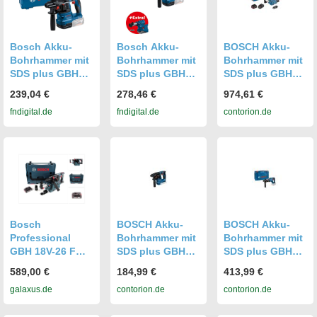
Bosch Akku-
Bosch Akku-
BOSCH Akku-
Bohrhammer mit
Bohrhammer mit
Bohrhammer mit
SDS plus GBH
SDS plus GBH
SDS plus GBH
18V-22 in L-
18V-22 in L-
18V-26 F: 2x
239,04 €
278,46 €
974,61 €
BOXX 136
BOXX 238
Akku GBA 5.5Ah,
fndigital.de
fndigital.de
contorion.de
611924001
611924004
Staubabsaugsys
tem
(061191000G)
Bosch
BOSCH Akku-
BOSCH Akku-
Professional
Bohrhammer mit
Bohrhammer mit
GBH 18V-26 F
SDS plus GBH
SDS plus GBH
Akku
18V-18 in L-
18V-28 D in XL-
589,00 €
184,99 €
413,99 €
Bohrhammer 18V
BOXX 136
BOXX
galaxus.de
contorion.de
contorion.de
2,6J SDS-Plus in
(0611927003)
(0611919004)
L-Boxx mit GDE