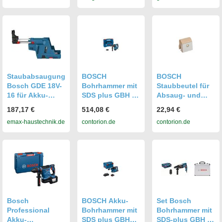
p2318255
Staubabsaugung
- ohne
(Bohrhammer)
(DCH273N)
Staubabsaugung
BOSCH
BOSCH
Bosch GDE 18V-
Bohrhammer mit
Staubbeutel für
16 für Akku-
SDS plus GBH 3-
Absaug- und
Bohr- und
28 DFR L-BOXX
Bohrhämmer für
187,17 €
514,08 €
22,94 €
Meißelhämmer
(061124A004)
GBH 2/20 REA
emax-haustechnik.de
contorion.de
contorion.de
GAH 500
DSE/500 DSR
(1615411003)
Bosch
BOSCH Akku-
Set Bosch
Professional
Bohrhammer mit
Bohrhammer mit
Akku-
SDS plus GBH
SDS-plus GBH 2-