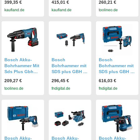
399,35 €
415,01 €
260,21 €
BOXX
BOXX
kaufland.de
kaufland.de
toolineo.de
Bosch Akku-
Bosch
Bosch
Bohrhammer Mit
Bohrhammer mit
Bohrhammer mit
Sds Plus Gbh
SDS plus GBH 2-
SDS plus GBH 4-
18v-26 D
28 F, L-BOXX
32 DFR in L-
209,27 €
296,45 €
616,03 €
611267601
BOXX 611332104
toolineo.de
fndigital.de
fndigital.de
Bosch Akku-
Bosch Akku-
Bosch Akku-