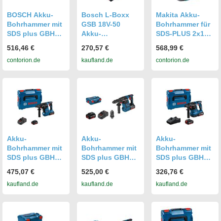
BOSCH Akku-
Bosch L-Boxx
Makita Akku-
Bohrhammer mit
GSB 18V-50
Bohrhammer für
SDS plus GBH
Akku-
SDS-PLUS 2x18
18V-28 C, L-
Bohrhammer und
V mit Bluetooth
516,46 €
270,57 €
568,99 €
BOXX 238, L-
-Schrauber
&
contorion.de
kaufland.de
contorion.de
BOXX-Einlage
Staubabsaugung
(0611920001)
DX09
(DHR283ZWJU)
Akku-
Akku-
Akku-
Bohrhammer mit
Bohrhammer mit
Bohrhammer mit
SDS plus GBH
SDS plus GBH
SDS plus GBH
18V-24 C, 2 x
18V-26F, 2 x
18V-22, 2 x Akku
475,07 €
525,00 €
326,76 €
Akku GBA 18V
Akku GBA 18V
GBA 18V 4.0Ah
kaufland.de
kaufland.de
kaufland.de
5.0Ah in L-BOXX
5.0Ah in L-BOXX
in L-BOXX 136