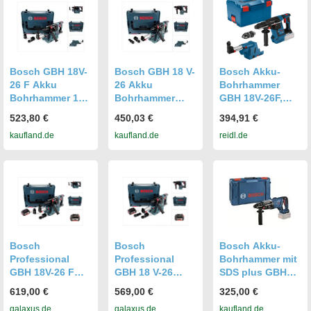
Bosch GBH 18V-
Bosch GBH 18 V-
Bosch Akku-
26 F Akku
26 Akku
Bohrhammer
Bohrhammer 18V
Bohrhammer
GBH 18V-26F,
2,6J SDS-Plus
Professional
SDS-plus, incl.
523,80 €
450,03 €
394,91 €
Solo in L-Boxx
SDS-Plus + GDE
Stauabsaugung
kaufland.de
kaufland.de
reidl.de
mit
18V-16
GDE, Zubehör, L-
Staubabsaugung
Staubabsaugung
BOXX p5861990
- ohne Akku,
+ L-Boxx - ohne
ohne Ladegerät
Akku, ohne
Ladegerät
Bosch
Bosch
Bosch Akku-
Professional
Professional
Bohrhammer mit
GBH 18V-26 F
GBH 18 V-26
SDS plus GBH
Akku
Akku
18V-28 DC mit
619,00 €
569,00 €
325,00 €
Bohrhammer 18V
Bohrhammer 18V
XL-BOXX
galaxus.de
galaxus.de
kaufland.de