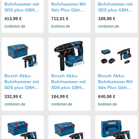
Bohrhammer mit
Bohrhammer Mit
Bohrhammer mit
SDS plus GBH
Sds Plus Gbh
SDS plus GBH
18V-28 D in XL-
18v-26f, L-Boxx
18V-22, L-BOXX
413,99 €
712,01 €
189,98 €
BOXX
238, 2 X
(0611924001)
contorion.de
toolineo.de
contorion.de
(0611919004)
Procore18v 5.5ah
Bosch Akku-
Bosch Akku-
Bosch Akku-
Bohrhammer mit
Bohrhammer mit
Bohrhammer Mit
SDS plus GBH
SDS plus GBH
Sds Plus Gbh
18V-24 C mit L-
18V-18 in L-
18v-26f,L-Boxx
332,99 €
184,99 €
640,98 €
BOXX
BOXX 136
136, 2 X
contorion.de
contorion.de
toolineo.de
(0611923002)
(0611927003)
Procore18v 5.5ah