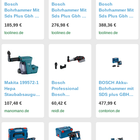
Bosch
Bosch
Bosch
Bohrhammer Mit
Bohrhammer Mit
Bohrhammer Mit
Sds Plus Gbh 2-
Sds Plus Gbh 2-
Sds Plus Gbh 3-
26 Mit L-Boxx
28, L-Boxx
28 Dfr, L-Boxx
185,99 €
276,98 €
388,36 €
toolineo.de
toolineo.de
toolineo.de
Makita 199572-1
Bosch
BOSCH Akku-
Hepa
Professional
Bohrhammer mit
Staubabsaugung
Bosch
SDS plus GBH
Bohrhammer
Staubabsaugung
18V-22, 2 x Akku
107,48 €
60,42 €
477,99 €
Dx07
GDE 28 D für
GBA 18V 4.0Ah,
manomano.de
reidl.de
contorion.de
Bohrhammer
L-BOXX
GBH 18V-28 DC
(0611924002)
SDS plus,
Systemzubehör
p5371465