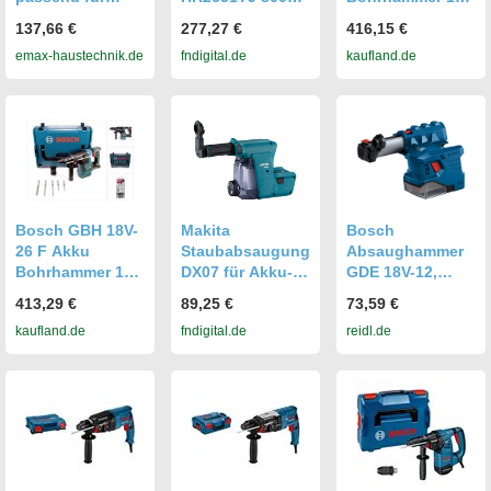
Akku-
Watt, 2,4 Joule,
2,6J SDS-Plus in
137,66 €
277,27 €
416,15 €
Bohrhämmer
mit Absaugung
L-Boxx mit 5
emax-haustechnik.de
fndigital.de
kaufland.de
SDS-VPlus
Hammerbohrer
Bosch GBH 18V-
Makita
Bosch
26 F Akku
Staubabsaugung
Absaughammer
Bohrhammer 18V
DX07 für Akku-
GDE 18V-12,
2,6J SDS-Plus in
Bohrhammer
SDS-plus, für
413,29 €
89,25 €
73,59 €
L-Boxx mit 5-tlg.
DHR243 199570-
Bohrhammer
kaufland.de
fndigital.de
reidl.de
SDS-VPlus
5
GBH 18V-22
Hammerbohrer-
p5754878
Set