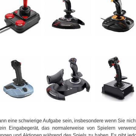
ann eine schwierige Aufgabe sein, insbesondere wenn Sie nich
 ein Eingabegerät, das normalerweise von Spielern verwen
ungen und Aktionen während des Spiels zu haben. Es gibt jed