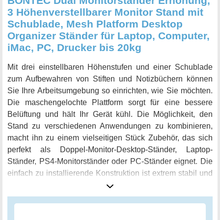
BONTEC Dual Monitorständer Erhöhung,
3 Höhenverstellbarer Monitor Stand mit
Schublade, Mesh Platform Desktop
Organizer Ständer für Laptop, Computer,
iMac, PC, Drucker bis 20kg
Mit drei einstellbaren Höhenstufen und einer Schublade
zum Aufbewahren von Stiften und Notizbüchern können
Sie Ihre Arbeitsumgebung so einrichten, wie Sie möchten.
Die maschengelochte Plattform sorgt für eine bessere
Belüftung und hält Ihr Gerät kühl. Die Möglichkeit, den
Stand zu verschiedenen Anwendungen zu kombinieren,
macht ihn zu einem vielseitigen Stück Zubehör, das sich
perfekt als Doppel-Monitor-Desktop-Ständer, Laptop-
Ständer, PS4-Monitorständer oder PC-Ständer eignet. Die
einfach zu installierende Konstruktion ist extrem stabil und
kann bis zu 20 kg tragen, so dass Sie sich keine Sorgen
um die Sicherheit Ihres Arbeitsplatzes machen müssen. Mit
diesem Dual-Monitorständer erhöhen Sie nicht nur Ihre