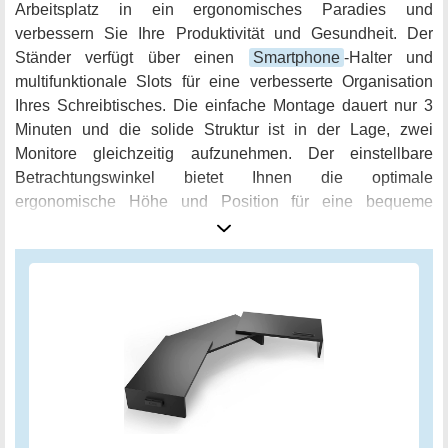
Arbeitsplatz in ein ergonomisches Paradies und
verbessern Sie Ihre Produktivität und Gesundheit. Der
Ständer verfügt über einen
Smartphone
-Halter und
multifunktionale Slots für eine verbesserte Organisation
Ihres Schreibtisches. Die einfache Montage dauert nur 3
Minuten und die solide Struktur ist in der Lage, zwei
Monitore gleichzeitig aufzunehmen. Der einstellbare
Betrachtungswinkel bietet Ihnen die optimale
ergonomische Höhe und Position für eine bequeme
Arbeitsposition und reduziert Nacken- und
Augenermüdung. Der Dual Monitor Riser besteht aus
hochwertiger MDF-Platte und bietet eine kratz- und
fingerabdruckbeständige Oberfläche. Lassen Sie sich vom
Dual Monitor Riser in jeder Hinsicht unterstützen - ein
ideales Geschenk für Computerarbeiter.