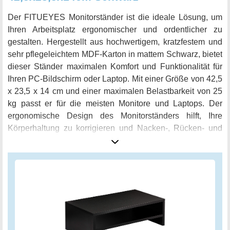
Der FITUEYES Monitorständer ist die ideale Lösung, um
Ihren Arbeitsplatz ergonomischer und ordentlicher zu
gestalten. Hergestellt aus hochwertigem, kratzfestem und
sehr pflegeleichtem MDF-Karton in mattem Schwarz, bietet
dieser Ständer maximalen Komfort und Funktionalität für
Ihren PC-Bildschirm oder Laptop. Mit einer Größe von 42,5
x 23,5 x 14 cm und einer maximalen Belastbarkeit von 25
kg passt er für die meisten Monitore und Laptops. Der
ergonomische Design des Monitorständers hilft, Ihre
Körperhaltung zu korrigieren und Nacken-, Rücken- und
Gelenkschmerzen zu lindern, die durch langes Sitzen vor
dem Computer entstehen können. Der Standfuß ist mit vier
Gummipads ausgestattet, um Ihren Schreibtisch vor
Kratzern zu schützen und ein Verrutschen zu vermeiden. In
der zweiten Schicht können Sie Bücher oder Stifte
aufbewahren, um alles sauber und ordentlich zu halten
und dabei Ihren Arbeitsbereich übertrieben zu verwenden.
Das minimalistische Design fügt sich nahtlos in Ihren