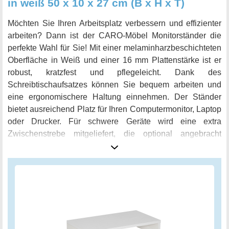
in weiß 50 x 10 x 27 cm (B x H x T)
Möchten Sie Ihren Arbeitsplatz verbessern und effizienter
arbeiten? Dann ist der CARO-Möbel Monitorständer die
perfekte Wahl für Sie! Mit einer melaminharzbeschichteten
Oberfläche in Weiß und einer 16 mm Plattenstärke ist er
robust, kratzfest und pflegeleicht. Dank des
Schreibtischaufsatzes können Sie bequem arbeiten und
eine ergonomischere Haltung einnehmen. Der Ständer
bietet ausreichend Platz für Ihren Computermonitor, Laptop
oder Drucker. Für schwere Geräte wird eine extra
Zwischenstrebe mitgeliefert, die optional angebracht
werden kann. Zudem gibt es unter der Bildschirmerhöhung
zusätzlichen Stauraum für Tastatur, Stifte und
Collegeblock. Mit den Aufbaumaßen von 50 x 10 x 27 cm
(Breite x Höhe x Tiefe) ist dieser Ständer die ideale Lösung
für Ihren Arbeitsplatz. Verbessern Sie Ihren Arbeitskomfort
und bestellen Sie den CARO-Möbel Monitorständer noch
heute!