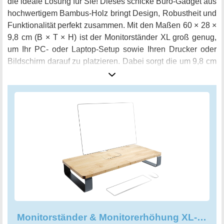
die ideale Lösung für Sie! Dieses schicke Büro-Gadget aus
hochwertigem Bambus-Holz bringt Design, Robustheit und
Funktionalität perfekt zusammen. Mit den Maßen 60 × 28 ×
9,8 cm (B × T × H) ist der Monitorständer XL groß genug,
um Ihr PC- oder Laptop-Setup sowie Ihren Drucker oder
Bildschirm darauf zu platzieren. Dabei sorgt die um 9,8 cm
erhöhte Bildschirmposition für eine verbesserte Ergonomie
am Arbeitsplatz. Der optimierte Blickwinkel entspannt Ihren
Nacken und erhöht Ihre Konzentration. Für Fernseher ist
der Monitorständer mit einer Traglast von über 25 kg sogar
geeignet. Der Aufbau des Monitorständers ist kinderleicht
und schnell erledigt. Darüber hinaus punktet der
Monitorständer XL von KD Essentials mit seiner zeitlos
harmonischen Optik. Das praktische Büro-Gadget bietet
zudem viel Platz für Ihre Arbeitsmaterialien. Nach der
Arbeit können Sie Maus, Tastatur, Stifte, Dokumente und
andere Utensilien einfach darunter verstauen. Das XL-
Format des Ständers ermöglicht Ihnen eine Platzersparnis
Monitorständer & Monitorerhöhung XL- mit besonders hoher Traglast
auf dem Schreibtisch und trägt damit zu einem