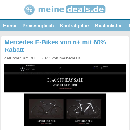
Home
Preisvergleich
Kaufratgeber
Bestenlisten
Mercedes E-Bikes von n+ mit 60%
Rabatt
gefunden am 30.11.2023 von meinedeals