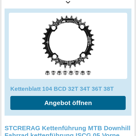
immenser Bedeutung ist. Das Kettenblatt verfügt über 4
hochwertige Schrauben und ist kompatibel mit den meisten
104 BCD-Kurbeln. Bitte stellen Sie vor dem Kauf sicher,
dass die Anzahl der Zahnspezifikationen und die BCD
Ihrer Kurbel passen. Als praktisches Geschenk ist das
Kettenblatt eine hervorragende Wahl zu Weihnachten,
Erntedankfest oder Neujahr für Ihren Mann, Ihre Frau, Ihren
Freund, Ihre Freundin oder Ihr Kind. Machen Sie sich und
Ihrem Fahrrad eine Freude und sichern Sie sich noch
heute das Kettenblatt 104 BCD 36T in schwarz.
Kettenblatt 104 BCD 32T 34T 36T 38T
Angebot öffnen
STCRERAG Kettenführung MTB Downhill
Fahrrad kettenführung ISCG 05 Vorne