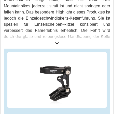
Mountainbikes jederzeit straff ist und nicht springen oder
fallen kann. Das besondere Highlight dieses Produktes ist
jedoch die Einzelgeschwindigkeits-Kettenführung. Sie ist
speziell für Einzelscheiben-Ritzel konzipiert und
verbessert das Fahrerlebnis erheblich. Die Fahrt wird
durch die glatte und reibungslose Handhabung der Kette
deutlich verbessert. Ein weiterer Vorteil dieser
Kettenführung ist der Schutz der Ketten, um ein plötzliches
Springen oder Herunterfallen zu vermeiden. So kann der
Fahrer entspannt und sicher über holprige Wege fahren
und sich auf ein verbessertes Fahrerlebnis freuen. Zudem
enthält der Lieferumfang des SPORTARC Mountainbike-
Rahmenzubehörs 4 Unterlegscheiben und einen
Rahmenschutz, um Ihren Rahmen vor möglichen Kratzern
und Beschädigungen zu schützen. Bestellen Sie jetzt das
SPORTARC Mountainbike-Rahmenzubehör und erleben
Sie eine glatte und sichere Mountainbike-Fahrt!