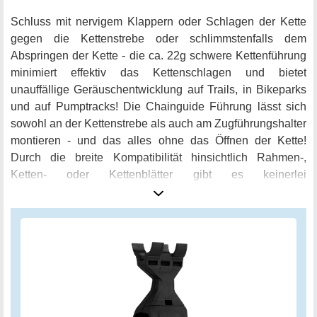
Schluss mit nervigem Klappern oder Schlagen der Kette
gegen die Kettenstrebe oder schlimmstenfalls dem
Abspringen der Kette - die ca. 22g schwere Kettenführung
minimiert effektiv das Kettenschlagen und bietet
unauffällige Geräuschentwicklung auf Trails, in Bikeparks
und auf Pumptracks! Die Chainguide Führung lässt sich
sowohl an der Kettenstrebe als auch am Zugführungshalter
montieren - und das alles ohne das Öffnen der Kette!
Durch die breite Kompatibilität hinsichtlich Rahmen-,
Ketten- oder Kettenblätter gibt es keinerlei
Einschränkungen in der Verwendung. Kürzlich überarbeitet
und verbessert, ist diese Kettenführung ein Muss für alle,
die ihr Dirtbike, BMX, Fixie oder Downhill Bike noch
besser machen möchten. Probier es aus und erlebe ein
verbessertes Fahrerlebnis mit der 3min19sec MTB
Kettenführung C-Guide!