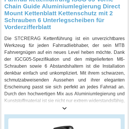
Chain Guide Aluminiumlegierung Direct
Mount Kettenblatt Kettenschutz mit 2
Schrauben 6 Unterlegscheiben für
Vorderzifferblatt
Die STCRERAG Kettenführung ist ein unverzichtbares
Werkzeug für jeden Fahrradliebhaber, der sein MTB
Fahrvergnügen auf ein neues Level heben möchte. Dank
der IGCG05-Spezifikation und den mitgelieferten M6-
Schrauben sowie 6 Abstandshaltern ist die Installation
denkbar einfach und unkompliziert. Mit ihrem schwarzen,
schmutzabweisenden Aussehen und ihrer eleganten
Erscheinung passt sie sich perfekt an jedes Fahrrad an.
Durch den hochwertigen Mix aus Aluminiumlegierung und
Kunststoffmaterial ist sie nicht nur extrem widerstandsfähig,
sondern auch leicht. Die Kettenführung ist für
Kettenringbereiche von 30-40T rund oder 30T-38T oval
geeignet und schützt die Kette perfekt vor Stürzen und
Verformungen während des Fahrens. Verbessern Sie noch