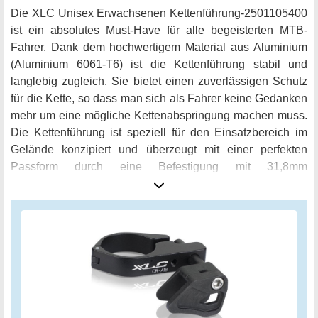
Die XLC Unisex Erwachsenen Kettenführung-2501105400
ist ein absolutes Must-Have für alle begeisterten MTB-
Fahrer. Dank dem hochwertigem Material aus Aluminium
(Aluminium 6061-T6) ist die Kettenführung stabil und
langlebig zugleich. Sie bietet einen zuverlässigen Schutz
für die Kette, so dass man sich als Fahrer keine Gedanken
mehr um eine mögliche Kettenabspringung machen muss.
Die Kettenführung ist speziell für den Einsatzbereich im
Gelände konzipiert und überzeugt mit einer perfekten
Passform durch eine Befestigung mit 31,8mm
Durchmesser. Das schlichte Design in klassischem
Schwarz sorgt dafür, dass die Kettenführung optisch
perfekt an jedem Mountainbike harmoniert. Vertrauen Sie
auf die bewährte Qualität von XLC und freuen Sie sich auf
ein leistungsstarkes Produkt.