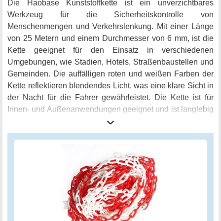
Die Haobase Kunststoffkette ist ein unverzichtbares
Werkzeug für die Sicherheitskontrolle von
Menschenmengen und Verkehrslenkung. Mit einer Länge
von 25 Metern und einem Durchmesser von 6 mm, ist die
Kette geeignet für den Einsatz in verschiedenen
Umgebungen, wie Stadien, Hotels, Straßenbaustellen und
Gemeinden. Die auffälligen roten und weißen Farben der
Kette reflektieren blendendes Licht, was eine klare Sicht in
der Nacht für die Fahrer gewährleistet. Die Kette ist für
Innen- und Außenanwendungen geeignet und ist langlebig
und hitze- sowie kältebeständig. Hergestellt aus robustem
Polyethylen Material, bietet die Haobase Kunststoffkette
widerstandsfähige Eigenschaften gegenüber diversen
Witterungen und ist somit eine ausgezeichnete Wahl für
die Verwendung im Freien. Kein Riss und Verfärbung, und
die Kette ist sehr einfach zu handhaben. Diese
Kunststoffkette ist eine perfekte Wahl für Verkaufsstellen,
Parkplätze, Warteschlangen, Veranstaltungen oder jeder
andere Ort, an dem die Sicherheit im Vordergrund steht.