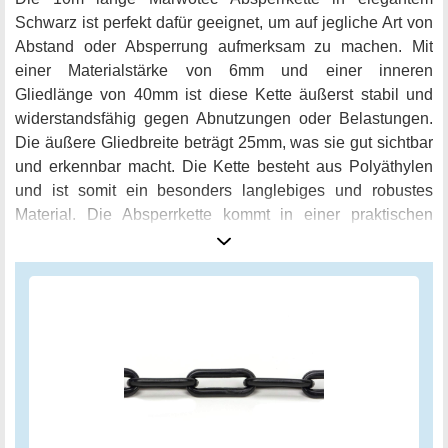
Schwarz ist perfekt dafür geeignet, um auf jegliche Art von
Abstand oder Absperrung aufmerksam zu machen. Mit
einer Materialstärke von 6mm und einer inneren
Gliedlänge von 40mm ist diese Kette äußerst stabil und
widerstandsfähig gegen Abnutzungen oder Belastungen.
Die äußere Gliedbreite beträgt 25mm, was sie gut sichtbar
und erkennbar macht. Die Kette besteht aus Polyäthylen
und ist somit ein besonders langlebiges und robustes
Material. Die Absperrkette kommt in einer praktischen
Verpackungseinheit von 10m, um jedem Zweck gerecht zu
werden. Diese Marwotec Absperrkette eignet sich für
nahezu jeden Einsatzbereich, sei es privat oder im
Business, auf Veranstaltungen oder zur Bauabsperrung.
Ihre herausragende Qualität stellt sicher, dass sie Ihnen
über lange Zeit hinweg treue Dienste leisten wird.