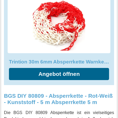
kontrastierenden Farben in Rot und Weiß sorgen dafür,
dass die Absperrkette gut sichtbar ist und ein unerlaubtes
Betreten zuverlässig verhindert wird. Die Trintion
Absperrkette ist aus hochwertigem Kunststoff gefertigt und
damit nicht nur strapazierfähig, sondern auch besonders
leicht. So ist sie ideal für den Einsatz im Freien geeignet
und hält auch schwierigen Bedingungen stand. Ob zur
Baustellensicherung, als Warnkette oder zur
Parkplatzabsicherung - auf die Trintion Absperrkette
Trintion 30m 6mm Absperrkette Warnkette Plastikkette Zweifarbig
können Sie sich jederzeit verlassen.
Angebot öffnen
BGS DIY 80809 - Absperrkette - Rot-Weiß
- Kunststoff - 5 m Absperrkette 5 m
Die BGS DIY 80809 Absperrkette ist ein vielseitiges