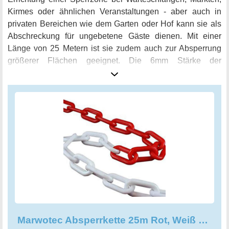
Kirmes oder ähnlichen Veranstaltungen - aber auch in
privaten Bereichen wie dem Garten oder Hof kann sie als
Abschreckung für ungebetene Gäste dienen. Mit einer
Länge von 25 Metern ist sie zudem auch zur Absperrung
größerer Flächen geeignet. Die 6mm Stärke der
Kunststoffkette sorgt für absolute Witterungsfestigkeit und
Stabilität, selbst unter schlechten Bedingungen. Im
Gegensatz zu schweren Stahlketten lässt sich die
Marwotec Absperrkette leicht handhaben und kann dank
des mitgelieferten Beutels problemlos transportiert und
gelagert werden. Außerdem bietet sie dank der gut
sichtbaren Signalfarben maximale Sicherheit und
ermöglicht es, Gefahren frühzeitig zu erkennen und
bestehehende Risiken zu minimieren. Holen Sie sich jetzt
die Marwotec Absperrkette 25m Rot, Weiß 6mm Stärke
Kunststoffkette und schaffen Sie sich ein höchst
praktisches und sicheres Arbeitszeit!
Marwotec Absperrkette 25m Rot, Weiß 6mm Stärke Kunststoffkette 25m im Beutel