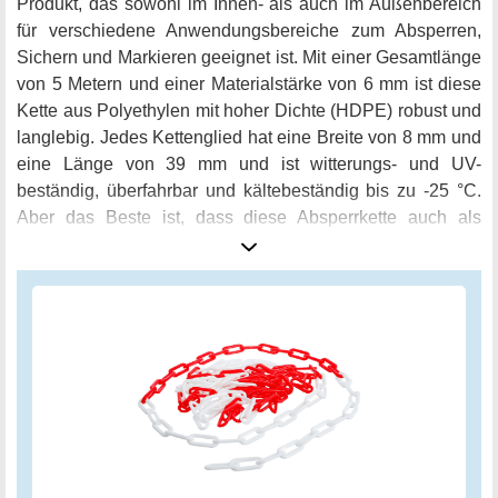
Produkt, das sowohl im Innen- als auch im Außenbereich
für verschiedene Anwendungsbereiche zum Absperren,
Sichern und Markieren geeignet ist. Mit einer Gesamtlänge
von 5 Metern und einer Materialstärke von 6 mm ist diese
Kette aus Polyethylen mit hoher Dichte (HDPE) robust und
langlebig. Jedes Kettenglied hat eine Breite von 8 mm und
eine Länge von 39 mm und ist witterungs- und UV-
beständig, überfahrbar und kältebeständig bis zu -25 °C.
Aber das Beste ist, dass diese Absperrkette auch als
Regenablaufkette genutzt werden kann, um im
Wasserablauf angebracht zu werden. Egal, ob Sie ein
Bauunternehmer, Gärtner oder Veranstalter sind - diese
Absperrkette ist das ideale Werkzeug, um Ihre Projekte
schnell, effizient und einfach abzuschließen. Greifen Sie
jetzt zu und sparen Sie sich eine Menge Zeit und Nerven.