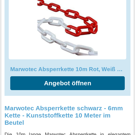
Witterungseinflüssen. So hält sie auch schlechtesten
Bedingungen stand. Die vielseitig einsetzbare
Absperrkette ist ein unersetzliches Hilfsmittel für die
Errichtung einer Sperrzone bei Warteschlangen, Märkten,
Kirmes oder ähnlichen Veranstaltungen. Mit der Marwotec
Absperrkette setzen Sie auf eine hochwertige und
zuverlässige Lösung für Ihre Absicherungsbedürfnisse.
Marwotec Absperrkette 10m Rot, Weiß 6mm Stärke Kunststoffkette 10m im Beutel
Angebot öffnen
Marwotec Absperrkette schwarz - 6mm
Kette - Kunststoffkette 10 Meter im
Beutel
Die 10m lange Marwotec Absperrkette in elegantem