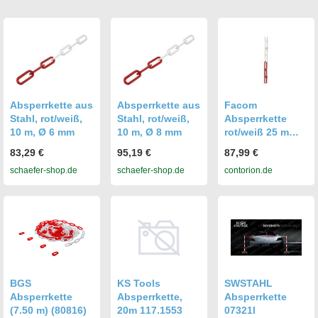
Absperrkette aus
Absperrkette aus
Facom
Stahl, rot/weiß,
Stahl, rot/weiß,
Absperrkette
10 m, Ø 6 mm
10 m, Ø 8 mm
rot/weiß 25 m
lang (EV.CH-RN)
83,29 €
95,19 €
87,99 €
schaefer-shop.de
schaefer-shop.de
contorion.de
BGS
KS Tools
SWSTAHL
Absperrkette
Absperrkette,
Absperrkette
(7.50 m) (80816)
20m 117.1553
07321l