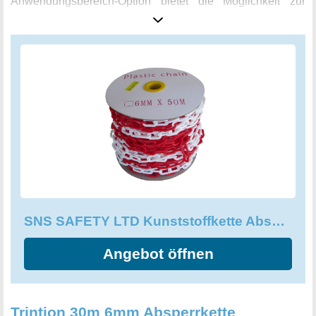
Anwendungsbereich-Option bietet die Möglichkeit zur
Verwendung als Absperrung bei Handelsmessen oder
anderen Events. Holen Sie sich diese flexible und stabil
verarbeitete Kunststoffkette in Ihr Unternehmen, um die
Sicherheit Ihrer Mitarbeiter und Besucher zu
gewährleisten.
SNS SAFETY LTD Kunststoffkette Absperrung 6 mm, Rote Weiße
Angebot öffnen
Trintion 30m 6mm Absperrkette