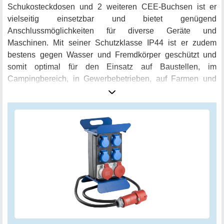
Schukosteckdosen und 2 weiteren CEE-Buchsen ist er
vielseitig einsetzbar und bietet genügend
Anschlussmöglichkeiten für diverse Geräte und
Maschinen. Mit seiner Schutzklasse IP44 ist er zudem
bestens gegen Wasser und Fremdkörper geschützt und
somit optimal für den Einsatz auf Baustellen, im
Campingbereich, in Gewerbebetrieben, auf Farmen und
Caravans geeignet. Der Stromverteiler ist nach aktuellen
Sicherheitsstandards geprüft und bietet somit höchste
Sicherheit bei der Verwendung. Der as-Schwabe Tragbare
CEE-Stromverteiler STECKY 1+ ist ein echtes
Qualitätsprodukt mit schwäbischer Präzision und
Zuverlässigkeit, das perfekt für den mobilen Einsatz
geeignet ist.