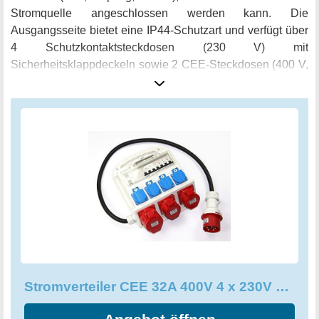
Stromquelle angeschlossen werden kann. Die
Ausgangsseite bietet eine IP44-Schutzart und verfügt über
4 Schutzkontaktsteckdosen (230 V) mit
Sicherheitsklappdeckeln sowie 2 CEE-Steckdosen (400 V,
16 A, 5-polig) und 1 CEE-Steckdose (400 V, 32 A, 5-polig),
jeweils mit Sicherheitsklappdeckeln. Die Stromzufuhr ist
über eine 3-polige LS C16A-Sicherung, 2x 1-polige LS
C16A-Sicherung und eine FI 40A, 30mA, 4-polige-
Absicherung geschützt. Mit einer Nennspannung von 230
V und 400 V und einer Nennstromstärke von 16 A oder 32
A ist dieser Stromverteiler flexibel einsetzbar und bietet
höchste Sicherheit für Ihre Stromversorgung.
Stromverteiler CEE 32A 400V 4 x 230V 2 x 16A 1 x 32A FI-Absicherung