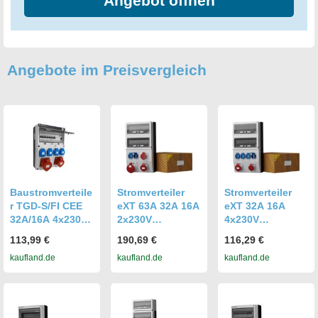
Angebot öffnen
Angebote im Preisvergleich
Baustromverteile
Stromverteiler
Stromverteiler
r TGD-S/FI CEE
eXT 63A 32A 16A
eXT 32A 16A
32A/16A 4x230V
2x230V
4x230V
Stromverteiler
Baustromverteile
Baustromverteile
113,99 €
190,69 €
116,29 €
VDE Doktorvolt
r Doktorvolt 2360
r Doktorvolt 2322
kaufland.de
kaufland.de
kaufland.de