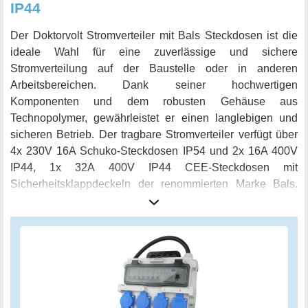
IP44
Der Doktorvolt Stromverteiler mit Bals Steckdosen ist die
ideale Wahl für eine zuverlässige und sichere
Stromverteilung auf der Baustelle oder in anderen
Arbeitsbereichen. Dank seiner hochwertigen
Komponenten und dem robusten Gehäuse aus
Technopolymer, gewährleistet er einen langlebigen und
sicheren Betrieb. Der tragbare Stromverteiler verfügt über
4x 230V 16A Schuko-Steckdosen IP54 und 2x 16A 400V
IP44, 1x 32A 400V IP44 CEE-Steckdosen mit
Sicherheitsklappdeckeln der renommierten Marke Bals.
Zusätzlich ist er mit einem Kabel mit Stecker 32A 5P 400V
IP44 Bals ausgestattet. Die Absicherung der 230V
Steckdosen erfolgt durch 4x Leitungsschutzschalter C16
1P 6kA und die CEE-Steckdosen werden durch 1x C16 3P
6kA abgesichert. Im Fehlerfall sorgt ein 4P 40A 30mA Typ
A 10kA Fi-Schalter für zusätzliche Sicherheit. Der
Stromverteiler hat die Schutzart IP44 und kann dank des