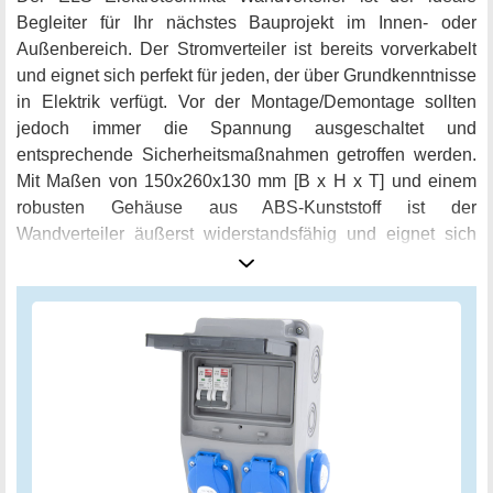
Begleiter für Ihr nächstes Bauprojekt im Innen- oder
Außenbereich. Der Stromverteiler ist bereits vorverkabelt
und eignet sich perfekt für jeden, der über Grundkenntnisse
in Elektrik verfügt. Vor der Montage/Demontage sollten
jedoch immer die Spannung ausgeschaltet und
entsprechende Sicherheitsmaßnahmen getroffen werden.
Mit Maßen von 150x260x130 mm [B x H x T] und einem
robusten Gehäuse aus ABS-Kunststoff ist der
Wandverteiler äußerst widerstandsfähig und eignet sich
perfekt für den Einsatz in Industrie, Handwerk und Hobby.
Alle Steckdosen sind mit Klappen ausgestattet, die die
Dichtheit IP54 gewährleisten und somit für Ihre Sicherheit
sorgen. Der Stromverteiler ist außerdem mit N+PE
Klemmen versehen und vollständig verdrahtet und
betriebsbereit. Eine PG16-Kabelverschraubung ist
ebenfalls enthalten. Der Wandverteiler ist für die
Wandmontage vorgesehen und enthält zwei zuverlässige
LS Schalter C16A 1-polig 6kA. Alle LS-Schalter sind dabei