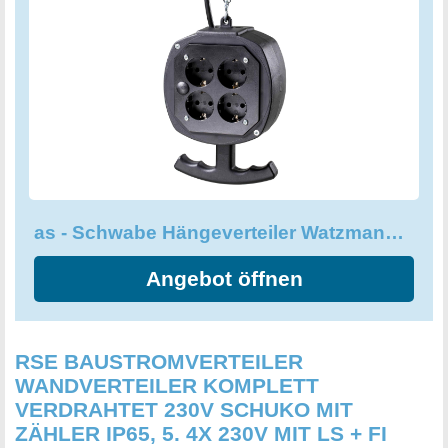
schwäbischer Präzision, Zuverlässigkeit und Innovation.
Der as-Schwabe Hängeverteiler Watzmann ist perfekt für
handwerkliche Tätigkeiten in Innenbereichen, wie
Werkstätten und Garagen geeignet. Holen Sie sich jetzt
den Verteiler, der Ihre Stromversorgung optimal organisiert!
as - Schwabe Hängeverteiler Watzmann - Stromverteiler mit 3 m Anschlusskabel, 60971
Angebot öffnen
RSE BAUSTROMVERTEILER
WANDVERTEILER KOMPLETT
VERDRAHTET 230V SCHUKO MIT
ZÄHLER IP65, 5. 4X 230V MIT LS + FI