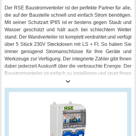
Der RSE Baustromverteiler ist der perfekte Partner für alle,
die auf der Baustelle schnell und einfach Strom benötigen.
Mit seiner Schutzart IP65 ist er bestens gegen Staub und
Wasser geschützt und hält auch bei schlechtem Wetter
stand. Der Wandverteiler ist komplett verdrahtet und verfügt
über 5 Stück 230V Steckdosen mit LS + FI. So haben Sie
immer genügend Stromanschlüsse für Ihre Geräte und
Werkzeuge zur Verfügung. Der integrierte Zähler gibt Ihnen
dabei jederzeit Auskunft über die verbrauchte Energie. Der
Baustromverteiler ist einfach zu installieren und spart Ihnen
dank der vormontierten Komponenten wertvolle
Montagezeit. Das robuste Gehäuse lässt sich dank der
Außenbefestigung auch von einer Person leicht montieren.
Zudem ist der große Anschlussraum eine echte
Unterstützung beim Anschließen der Kabel. Wenn Sie
nicht zufrieden sind, können Sie den Artikel problemlos
zurücksenden und erhalten den Kaufpreis erstattet.