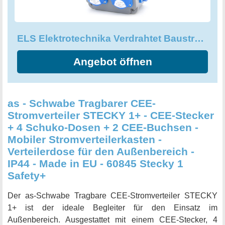
mit einem Intertek 'S' Zeichen versehen. Der
Baustromverteiler besitzt insgesamt vier 16A/230V/IP54
Schuko-Steckdosen und zwei Leitungsschutzschalter C16-
ELS Elektrotechnika Verdrahtet Baustromverteiler Wandverteiler Stromverteiler
1-polig. Alle Steckdosen sind zudem mit Leitungen von
2,5mm2 verdrahtet, um sicherzustellen, dass sie den
Angebot öffnen
Anforderungen jederzeit gerecht werden. Nutzen Sie den
ELS Elektrotechnika Wandverteiler und profitieren Sie von
einem sicheren und zuverlässigen Stromverteiler für Ihre
Bauprojekte. Der Stromverteiler ist einfach zu installieren
as - Schwabe Tragbarer CEE-
und sorgt für eine effektive Stromversorgung Ihrer Geräte.
Stromverteiler STECKY 1+ - CEE-Stecker
+ 4 Schuko-Dosen + 2 CEE-Buchsen -
Mobiler Stromverteilerkasten -
Verteilerdose für den Außenbereich -
IP44 - Made in EU - 60845 Stecky 1
Safety+
Der as-Schwabe Tragbare CEE-Stromverteiler STECKY
1+ ist der ideale Begleiter für den Einsatz im
Außenbereich. Ausgestattet mit einem CEE-Stecker, 4