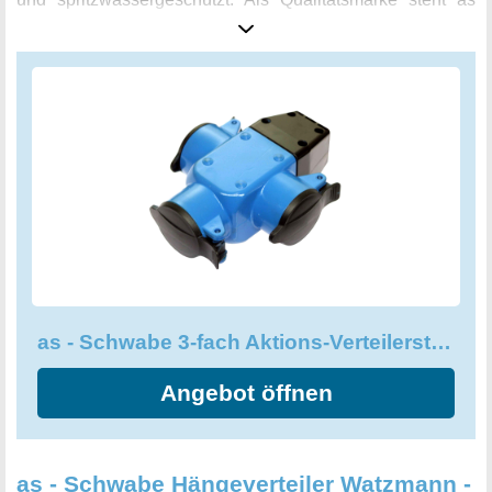
Schwabe seit über 35 Jahren für höchste Präzision,
Zuverlässigkeit und Innovation im Bereich Elektrotechnik.
Die Verteilerdose ist nach DIN VDE 0620-1 geprüft und
kann somit bedenkenlos eingesetzt werden. Mit einer
Aufhäng-Öse kann der Gummi Stromverteiler bequem
transportiert und gehandhabt werden. Die drei Schuko-
Steckdosen sind für den Anschluss von max. 2,5 mm²
Kabeln geeignet. In einem coolen Blau ist der 3-fach
Aktions-Verteilersteckdose ein echter Hingucker und ein
unverzichtbares Tool für den professionellen Einsatz.
as - Schwabe 3-fach Aktions-Verteilersteckdose - Gummi Stromverteiler, 60057
Angebot öffnen
as - Schwabe Hängeverteiler Watzmann -