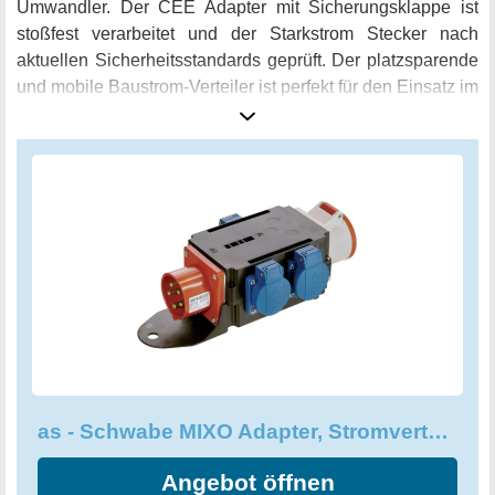
Umwandler. Der CEE Adapter mit Sicherungsklappe ist
stoßfest verarbeitet und der Starkstrom Stecker nach
aktuellen Sicherheitsstandards geprüft. Der platzsparende
und mobile Baustrom-Verteiler ist perfekt für den Einsatz im
Außenbereich geeignet und ermöglicht Ihnen das Arbeiten
unter schwierigen Bedingungen. Der as - Schwabe MIXO
Adapter BRIGACH - für höchste Ansprüche!
as - Schwabe MIXO Adapter, Stromverteiler BRIGACH - CEE-Stecker, 60520
Angebot öffnen