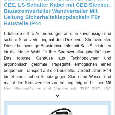
CEE, LS-Schalter Kabel mit CEE-Stecker,
Baustromverteiler Wandverteiler Mit
Leitung Sicherheitsklappdeckeln Für
Baustelle IP44
Erfüllen Sie Ihre Anforderungen an eine zuverlässige und
sichere Stromverteilung mit dem Doktorvolt Stromverteiler.
Dieser hochwertige Baustromverteiler mit Bals Steckdosen
ist die ideale Wahl für Ihre Stromverteilungsbedürfnisse.
Das robuste Gehäuse aus Technopolymer und
ergonomisch geformte Tragegriffe ermöglichen einen
bequemen Transport auf die Baustelle. Die Schutzart IP44
bietet einen hohen Schutz gegen Staub und Wasser und
macht den Stromverteiler zudem langlebig und sicher. Mit
Herstellerzertifikaten und Normen wie TÜV SÜD, ISO
9001:2015, CE und IEC 61439 können Sie sicher sein,
dass Sie ein zuverlässiges Produkt erhalten, das höchsten
Qualitätsstandards entspricht. Der Stromverteiler ist
bestückt mit insgesamt 4x 230V 16A Schuko-Steckdosen