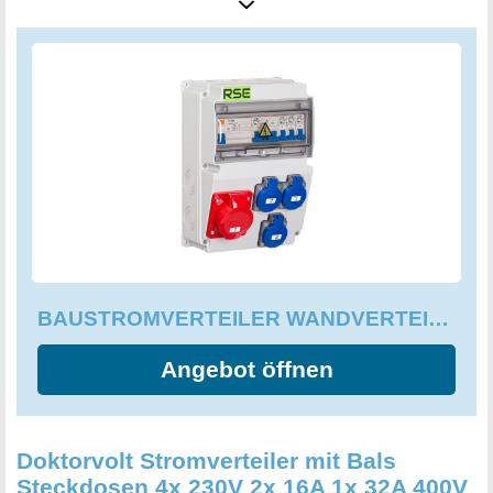
Kombination ist perfekt für beengte Bauräume und bietet
eine Lösung, um Platz zu sparen. Mit nur einem Gehäuse
und einer Zuleitung müssen Sie weniger Bohrlöcher und
Kabel- und Rohrschellen installieren, was Zeit und Geld
spart. Der Baustromverteiler ist mit einem großen
Anschlussraum ausgestattet, der die Anschlussarbeiten
erleichtert. Wenn Sie mit diesem Produkt nicht zufrieden
sind, können Sie es innerhalb kurzer Zeit zurückschicken
und erhalten eine vollständige Rückerstattung des
Kaufpreises. Absicherung, alle Anschlüsse und
Steckdosen sind in der Artikelbeschreibung aufgelistet.
Kaufen Sie jetzt den Baustromverteiler Wandverteiler für
BAUSTROMVERTEILER WANDVERTEILER KOMPLETT VERDRAHTET 32A 16A 230V
Ihre Baustelle und sparen Sie Zeit, Platz und Kosten.
Angebot öffnen
Doktorvolt Stromverteiler mit Bals
Steckdosen 4x 230V 2x 16A 1x 32A 400V