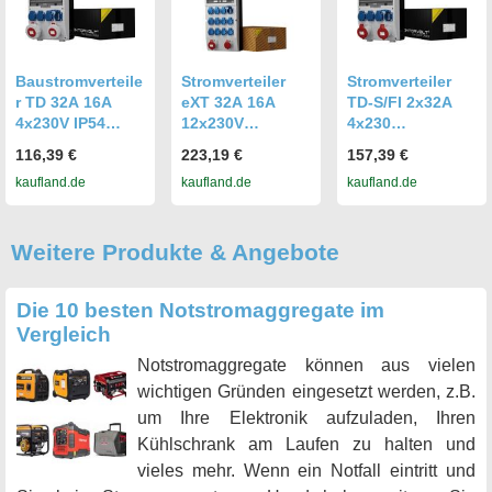
Baustromverteile
Stromverteiler
Stromverteiler
r TD 32A 16A
eXT 32A 16A
TD-S/FI 2x32A
4x230V IP54
12x230V
4x230
Stromverteiler
Baustromverteile
Baustromverteile
116,39 €
223,19 €
157,39 €
Doktorvolt 2213
r Doktorvolt 2308
r Doktorvolt 2190
kaufland.de
kaufland.de
kaufland.de
Weitere Produkte & Angebote
Die 10 besten Notstromaggregate im
Vergleich
Notstromaggregate können aus vielen
wichtigen Gründen eingesetzt werden, z.B.
um Ihre Elektronik aufzuladen, Ihren
Kühlschrank am Laufen zu halten und
vieles mehr. Wenn ein Notfall eintritt und