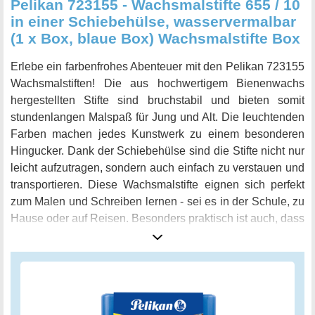
Pelikan 723155 - Wachsmalstifte 655 / 10
in einer Schiebehülse, wasservermalbar
(1 x Box, blaue Box) Wachsmalstifte Box
Erlebe ein farbenfrohes Abenteuer mit den Pelikan 723155
Wachsmalstiften! Die aus hochwertigem Bienenwachs
hergestellten Stifte sind bruchstabil und bieten somit
stundenlangen Malspaß für Jung und Alt. Die leuchtenden
Farben machen jedes Kunstwerk zu einem besonderen
Hingucker. Dank der Schiebehülse sind die Stifte nicht nur
leicht aufzutragen, sondern auch einfach zu verstauen und
transportieren. Diese Wachsmalstifte eignen sich perfekt
zum Malen und Schreiben lernen - sei es in der Schule, zu
Hause oder auf Reisen. Besonders praktisch ist auch, dass
die Stifte wasservermalbar sind und somit noch mehr
Möglichkeiten bieten, kreative Ideen umzusetzen.
Verwende sie für deine nächsten Projekte und erlebe, wie
deine Kunstwerke zum Leben erwachen. Die Pelikan
723155 Wachsmalstifte werden in einer stilvollen blauen