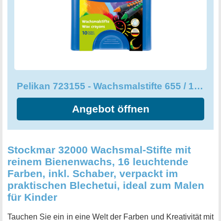
Box geliefert und sind somit auch ein toller Geschenktipp
für kleine Künstlerinnen und Künstler oder für alle, die
Freude am Malen und Zeichnen haben. Erlebe ein
inspirierendes Malerlebnis und lass deiner Kreativität
freien Lauf!
Pelikan 723155 - Wachsmalstifte 655 / 10 in einer Schiebehülse
Angebot öffnen
Stockmar 32000 Wachsmal-Stifte mit
reinem Bienenwachs, 16 leuchtende
Farben, inkl. Schaber, verpackt im
praktischen Blechetui, ideal zum Malen
für Kinder
Tauchen Sie ein in eine Welt der Farben und Kreativität mit