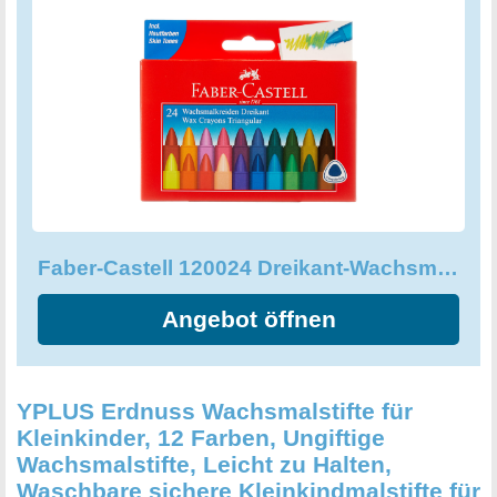
geeignet und können auf eine Vielzahl von Oberflächen
aufgetragen werden. Mit dem Kartonetui bleiben Ihre
Wachsmalkreiden in der bestmöglichen Form, da sie
bequem aufbewahrt und transportiert werden können.
Machen Sie Ihre Einkaufsliste jetzt um ein Faber-Castell
120024 Dreikant-Wachsmalkreidesetzt ergänzen und
steigern Sie die Kreativität Ihrer Schulkinder.
Faber-Castell 120024 Dreikant-Wachsmalkreide, 24er Etui
Angebot öffnen
YPLUS Erdnuss Wachsmalstifte für
Kleinkinder, 12 Farben, Ungiftige
Wachsmalstifte, Leicht zu Halten,
Waschbare sichere Kleinkindmalstifte für