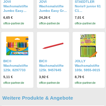
JOVI
JOVI
STAEDTLER
Wachsmalstifte
Wachsmalstifte
Noris® junior 61
Jumbo Easy
Jumbo Easy Grip
C1
Grip, 12 Stifte
Dose, 72 Stifte
Wachsmalstifte 6
6,65 €
24,26 €
7,01 €
973/12
973/72
Wachsmalstifte,
office-partner.de
office-partner.de
office-partner.de
Kinderbleistift,
Malheft
BIC®
BIC®
JOLLY
Wachsmalstifte
Wachsmalstifte
Wachsmalstifte
12St. 8297733
12St. 9457645
10St. 5955-0015
5,11 €
3,92 €
8,79 €
office-partner.de
office-partner.de
office-partner.de
Weitere Produkte & Angebote