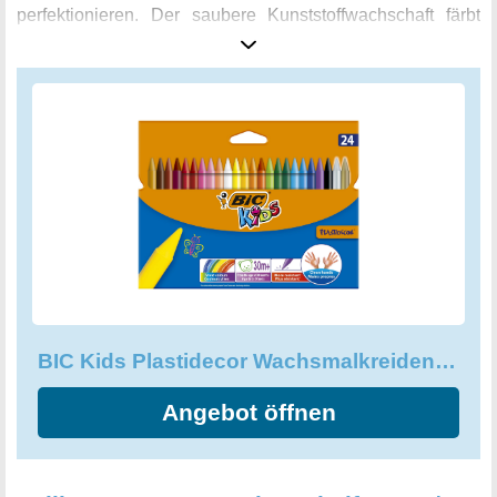
perfektionieren. Der saubere Kunststoffwachschaft färbt
nicht auf Hände und Kleidung ab, so dass Eltern sich keine
Sorgen um Flecken machen müssen. BIC Kids Plastidecor
Malkreiden sind perfekt für Kinder, die gerade erst mit dem
Malen anfangen. Ab einem Alter von 30 Monaten können
sie ihre ersten Erfahrungen sammeln und ihre Kreativität
auf die nächste Stufe bringen. Mit diesen
Wachsmalkreiden werden kleine Künstler nicht nur ihre
Kreativität fördern, sondern auch stolz auf ihre
selbstgemachten Kunstwerke sein.
BIC Kids Plastidecor Wachsmalkreiden, Gold und Silber
Angebot öffnen