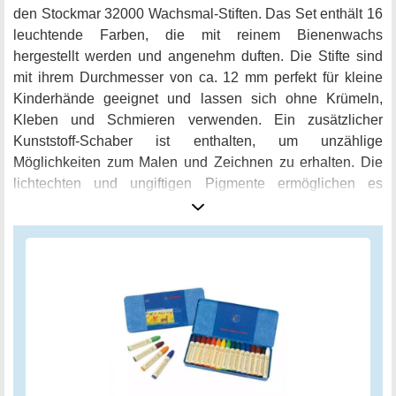
den Stockmar 32000 Wachsmal-Stiften. Das Set enthält 16
leuchtende Farben, die mit reinem Bienenwachs
hergestellt werden und angenehm duften. Die Stifte sind
mit ihrem Durchmesser von ca. 12 mm perfekt für kleine
Kinderhände geeignet und lassen sich ohne Krümeln,
Kleben und Schmieren verwenden. Ein zusätzlicher
Kunststoff-Schaber ist enthalten, um unzählige
Möglichkeiten zum Malen und Zeichnen zu erhalten. Die
lichtechten und ungiftigen Pigmente ermöglichen es
kleinen und großen Künstlern, ihre Fantasie auf Papier frei
auszuleben. Die einzelnen Farben sind karminrot,
zinnoberrot, orange, goldgelb, zitronengelb, gelbgrün,
grün, blaugrün, blau, ultramarin, blauviolett, rotviolett,
rotbraun, gelbbraun, schwarz und weiß. Das praktische
Blechetui schützt die Wachsmal-Stifte und hält sie
ordentlich und griffbereit. Die Stockmar 32000 Wachsmal-
Stifte werden in Deutschland mit natürlichem Bienen-
Wachs hergestellt und sind eine umweltfreundliche Wahl
für alle, die Wert auf Qualität legen. Entdecken Sie jetzt die