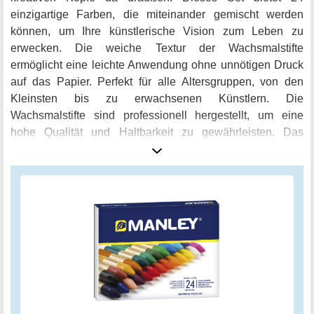
einzigartige Farben, die miteinander gemischt werden
können, um Ihre künstlerische Vision zum Leben zu
erwecken. Die weiche Textur der Wachsmalstifte
ermöglicht eine leichte Anwendung ohne unnötigen Druck
auf das Papier. Perfekt für alle Altersgruppen, von den
Kleinsten bis zu erwachsenen Künstlern. Die
Wachsmalstifte sind professionell hergestellt, um eine
hohe Qualität und Haltbarkeit zu gewährleisten. Das
praktische Etui hält Ihre Stifte organisiert und griffbereit für
jede künstlerische Herausforderung, die Ihnen begegnen
mag. Lassen Sie Ihrer Fantasie freien Lauf und entdecken
Sie die wunderbare Welt der Kunst mit den Manley
Wachsmalstiften!