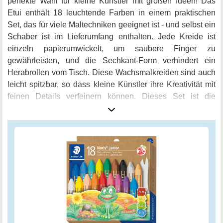
perfekte Wahl für kleine Künstler mit großen Ideen! Das
Etui enthält 18 leuchtende Farben in einem praktischen
Set, das für viele Maltechniken geeignet ist - und selbst ein
Schaber ist im Lieferumfang enthalten. Jede Kreide ist
einzeln papierumwickelt, um saubere Finger zu
gewährleisten, und die Sechkant-Form verhindert ein
Herabrollen vom Tisch. Diese Wachsmalkreiden sind auch
leicht spitzbar, so dass kleine Künstler ihre Kreativität mit
feinen Details verfeinern können. Dieses Set ist die
perfekte erste Wachsmalkreide für großflächiges Malen
und eine tolle Geschenkidee für kleine Künstler in spe!
Erhältlich in Sets mit 6, 12 oder 18 Farben.