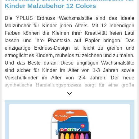
Kinder Malzubehör 12 Colors
Die YPLUS Erdnuss Wachsmalstifte sind das ideale
Malzubehör für Kinder jeden Alters. Mit 12 lebendigen
Farben können die Kleinen ihrer Kreativität freien Lauf
lassen und ihre Phantasie auf Papier bringen. Das
einzigartige Erdnuss-Design ist leicht zu greifen und
ermöglicht es Kindern, mühelos zu zeichnen und zu malen.
Und das Beste daran: Diese ungiftigen Wachsmalstifte
sind sicher für Kinder im Alter von 1-3 Jahren sowie
Vorschulkinder im Alter von 2-4 Jahren. Der neue
synthetische Herstellungsprozess sorgt für eine große
Haltbarkeit, so dass die Stifte nicht leicht brechen oder
abfallen. Zusammen mit dem klebrigen Malrollenpapier
von YPLUS können Kinder das ultimative Malerlebnis
genießen. Das Papier kann außerdem in Aufkleber
geschnitten werden, was das Zeichnen noch aufregender
macht. Diese Wachsmalstifte eignen sich auch
hervorragend als Bausteine zur Entwicklung von