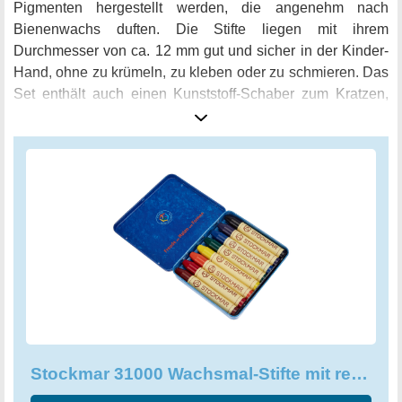
Pigmenten hergestellt werden, die angenehm nach
Bienenwachs duften. Die Stifte liegen mit ihrem
Durchmesser von ca. 12 mm gut und sicher in der Kinder-
Hand, ohne zu krümeln, zu kleben oder zu schmieren. Das
Set enthält auch einen Kunststoff-Schaber zum Kratzen,
der den Bewegungsdrang junger Künstler optimal bedient.
Diese Wachsmalfarben sind mit reinem Bienen-Wachs
gefertigt und in Deutschland hergestellt. Die perfekte Wahl
für alle, die auf Qualität und Sicherheit achten - und die
Freude am kreativen Malen wissen!
Stockmar 31000 Wachsmal-Stifte mit reinem Bienenwachs