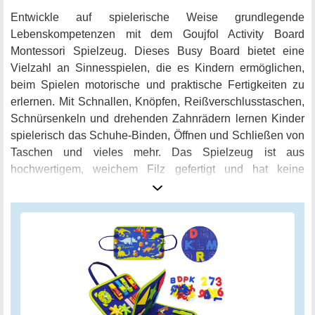
Entwickle auf spielerische Weise grundlegende
Lebenskompetenzen mit dem Goujfol Activity Board
Montessori Spielzeug. Dieses Busy Board bietet eine
Vielzahl an Sinnesspielen, die es Kindern ermöglichen,
beim Spielen motorische und praktische Fertigkeiten zu
erlernen. Mit Schnallen, Knöpfen, Reißverschlusstaschen,
Schnürsenkeln und drehenden Zahnrädern lernen Kinder
spielerisch das Schuhe-Binden, Öffnen und Schließen von
Taschen und vieles mehr. Das Spielzeug ist aus
hochwertigem, weichem Filz gefertigt und hat keine
scharfen Kanten, so dass es sicher und einfach zu
bedienen ist. Es ist farbenfroh und äußerst raffiniert
gestaltet, um Kinder zu unterhalten und die Hand-Augen-
Koordination sowie die Feinmotorik zu verbessern. Dank
seines geringen Gewichts und der tragbaren
Aufbewahrungstasche ist es ein ideales Reisespielzeug,
besonders auf langen Reisen mit dem Auto oder Flugzeug.
Dieses Montessori-Spielzeug ist ein perfektes Geschenk