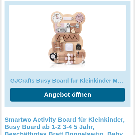
Riegel, Schlüssel, Kleidung, Glocken und Spinnrädern
lässt sich die Welt im Spiel erkunden. Das GJCrafts Busy
Board ist eine großartige alternative Geschenkidee für
Kinder und eine großartige Geschenkauswahl für den
Geburtstag, Weihnachten, Ostern, Erntedankfest oder
jeden anderen Anlass. Machen Sie Ihrem Kind eine
Freude und fördern Sie dabei seine sensorischen
Fähigkeiten mit diesem wunderbaren Spielzeug!
GJCrafts Busy Board für Kleinkinder Montessori Spielzeug 12 in 1 Activity
Angebot öffnen
Smartwo Activity Board für Kleinkinder,
Busy Board ab 1-2 3-4 5 Jahr,
Beschäftigtes Brett Doppelseitig, Baby