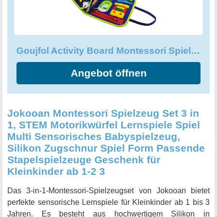
für neugierige Jungen und Mädchen, für
Kindergeburtstage, Weihnachtsgeschenke und Feiertage
oder sogar als Geschenk im Klassenzimmer. Verbessern
Sie die Interaktion mit Ihrem Kind und fördern Sie seine
Goujfol Activity Board Montessori Spielzeug, Busy Board für Kinder
Entwicklung mit dem Goujfol Activity Board Montessori
Spielzeug.
Angebot öffnen
Jokooan Montessori Spielzeug Set 3 in
1, STEM Motorikwürfel Lernspiele Spiel
Multi Sensorisches Babyspielzeug,
Silikon Zugschnur Spiel Form Passende
Stapelspielzeuge Geschenk für
Kleinkinder ab 1-2 3
Das 3-in-1-Montessori-Spielzeugset von Jokooan bietet
perfekte sensorische Lernspiele für Kleinkinder ab 1 bis 3
Jahren. Es besteht aus hochwertigem Silikon in