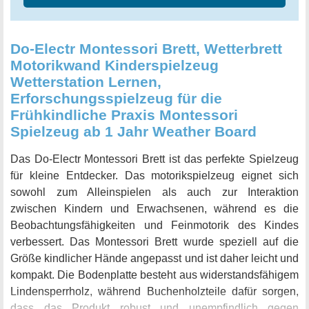
One-Spielzeugbrett bietet viele Funktionen, wie
Schraubbefestigung, Riegel, Schnappverschlüsse,
Hakenverschlüsse, Schlüsselschlösser, Schnürsenkel,
Do-Electr Montessori Brett, Wetterbrett
Diebstahlsicherungsketten, Reißverschlüsse, Zahnräder,
Motorikwand Kinderspielzeug
Fensterhaken, Formanpassungsblöcke und vieles mehr.
Wetterstation Lernen,
Dieses Spielzeug ermutigt Kinder dazu, selbständig zu
Erforschungsspielzeug für die
denken und praktische Fähigkeiten auf vielfältige Weise zu
Frühkindliche Praxis Montessori
trainieren.
Spielzeug ab 1 Jahr Weather Board
Das Do-Electr Montessori Brett ist das perfekte Spielzeug
für kleine Entdecker. Das motorikspielzeug eignet sich
sowohl zum Alleinspielen als auch zur Interaktion
zwischen Kindern und Erwachsenen, während es die
Beobachtungsfähigkeiten und Feinmotorik des Kindes
verbessert. Das Montessori Brett wurde speziell auf die
Größe kindlicher Hände angepasst und ist daher leicht und
kompakt. Die Bodenplatte besteht aus widerstandsfähigem
Lindensperrholz, während Buchenholzteile dafür sorgen,
dass das Produkt robust und unempfindlich gegen