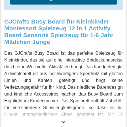
Geburtstag oder zu anderen Anlässen, sondern auch ein
wertvolles Lernspielzeug, das ihm helfen wird, seine
Fähigkeiten und Fertigkeiten auf spielerische Art und
GJCrafts Busy Board für Kleinkinder
Weise zu entwickeln.
Montessori Spielzeug 12 in 1 Activity
Board Sensorik Spielzeug für 1-6 Jahr
Mädchen Junge
Das GJCrafts Busy Board ist das perfekte Spielzeug für
Kleinkinder, das sie auf eine interaktive Entdeckungsreise
durch eine Welt voller Aktivitäten bringt. Das handgefertigte
Aktivitätsbrett ist aus hochwertigem Sperrholz mit glatten
Linien und Kanten gefertigt und birgt keine
Verletzungsgefahr für Ihr Kind. Das niedliche Bärendesign
und kindliche Accessoires machen das Busy Board zum
Highlight im Kinderzimmer. Das Spielbrett enthält Zubehör
für verschiedene Schwierigkeitsgrade, so dass es für
Kinder unterschiedlichen Alters geeignet ist. Mit 12
Aktivitätszentren wie Uhren, Holzperlen, Übungsschlösser,