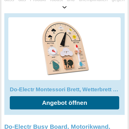
Verformung und Bruch ist. Die geschliffenen Kanten des
Spielzeugs sorgen zudem für Sicherheit beim Spielen. Das
Wetterbrett ermöglicht viele verschiedene
Spielmöglichkeiten. Kinder können das Wetter und die
Temperatur des Tages auswählen, Windstärke,
Luftfeuchtigkeit und Wetterform/-farbe ändern. So werden
Fantasie und Kreativität der Kinder angeregt, während sie
spielerisch lernen und ihre kognitiven Fähigkeiten und die
praktischen Fähigkeit verbessern. Dieses einzigartige
Spielzeug ist ein besonderes Geschenk für kleine
Entdecker und wird die Begeisterung für das Wetter
wecken. Das Do-Electr Montessori Brett ist ein langlebiges
Do-Electr Montessori Brett, Wetterbrett Motorikwand Kinderspielzeug
und pädagogisch wertvolles Spielzeug, das Kinder auf
spielerische Weise lernen lässt und ihnen hilft, die Welt um
Angebot öffnen
sich herum zu verstehen.
Do-Electr Busy Board, Motorikwand,