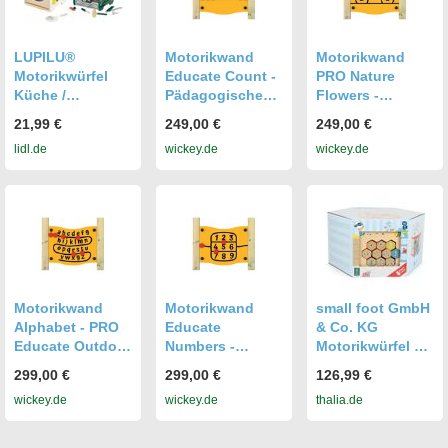
Kleinkindern dabei zu helfen, eigenständig Probleme zu
lösen und zu lernen, wie die Welt funktioniert. Es ist ein
tolles Geschenk, das Kindern stundenlangen Spielspaß,
LUPILU®
Motorikwand
Motorikwand
Motorikwürfel
Herausforderungen und Lernerfolge bietet.
Educate Count -
PRO Nature
Küche /
Pädagogisches
Flowers -
Motorikwürfel
Lernspielzeug
Pädagogisches
21,99 €
249,00 €
249,00 €
Werkbank
für Kindergarten
Spielzeug zur
lidl.de
wickey.de
wickey.de
- Feinmotorik
Feinmotorik
fördern -
Förderung -
Inklusive 9x9 cm
Inklusive 9x9cm
Pfosten Option -
Pfosten Option -
Wickey
Robustes Design
- Wickey
Motorikwand
Motorikwand
small foot GmbH
Alphabet - PRO
Educate
& Co. KG
Educate Outdoor
Numbers -
Motorikwürfel XL
Spielgerät für
Lernspielzeug
Move it!
299,00 €
299,00 €
126,99 €
Kindergärten -
für Kindergarten
wickey.de
wickey.de
thalia.de
Wetterfest HDPE
& Spielplatz
mit 9x9 cm
152x9x9 cm -
Pfosten Option -
Wetterfestes