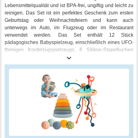
Lebensmittelqualität und ist BPA-frei, ungiftig und leicht zu
reinigen. Das Set ist ein perfektes Geschenk zum ersten
Geburtstag oder Weihnachtsfeiern und kann auch
unterwegs im Auto, im Flugzeug oder im Restaurant
verwendet werden. Das Set enthält 12 Stück
pädagogisches Babyspielzeug, einschließlich eines UFO-
förmigen Kordelzugspielzeugs, 6 Silikon-Stapelkuchen
und 5 weiche Silikon-Sensorbälle. Die Spielzeuge in
diesem Set fördern Feinmotorik,
Problemlösungsfähigkeiten und helfen Kindern, Farben,
Formen, Texturen, Zahlen und Zuordnung von Formen zu
lernen. Und dazu sind sie auch noch sehr weich und
perfekt zum Beißspielzeug geeignet. Die weichen Silikon-
Spielzeuge eignen sich auch perfekt für die frühe
Bewusstseinsentwicklung von Babys zwischen 6 und 12
Monaten. Sie erholen sich schnell, wenn sie flachgedrückt
werden, und geben gleichzeitig einen kleinen Piepton ab,
um die Aufmerksamkeit Ihres Babys zu erregen. Alles in