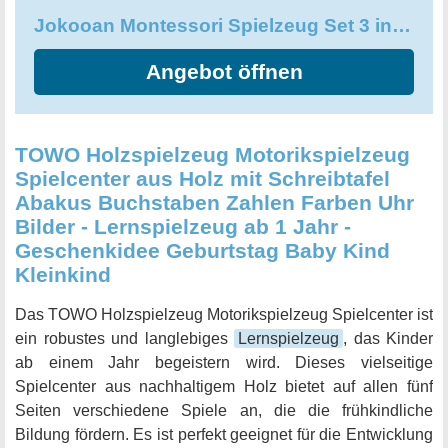
allem bietet das Jokooan-Montessori-Spielzeugset eine
Jokooan Montessori Spielzeug Set 3 in 1, STEM Motorikwürfel Lernspiele
perfekte Kombination aus Qualität, Vielseitigkeit und einer
breiten Palette von Vorteilen für Kleinkinder und ihre
Angebot öffnen
Eltern. Es ist ein absolut einzigartiges und unverzichtbares
pädagogisches Spielzeug, das geschickt entwickelt wurde,
um die Bedürfnisse und Fähigkeiten kleiner Kinder zu
erfüllen und zu fördern.
TOWO Holzspielzeug Motorikspielzeug
Spielcenter aus Holz mit Schreibtafel
Abakus Buchstaben Zahlen Farben Uhr
Bilder - Lernspielzeug ab 1 Jahr -
Geschenkidee Geburtstag Baby Kind
Kleinkind
Das TOWO Holzspielzeug Motorikspielzeug Spielcenter ist
ein robustes und langlebiges
Lernspielzeug
, das Kinder
ab einem Jahr begeistern wird. Dieses vielseitige
Spielcenter aus nachhaltigem Holz bietet auf allen fünf
Seiten verschiedene Spiele an, die die frühkindliche
Bildung fördern. Es ist perfekt geeignet für die Entwicklung