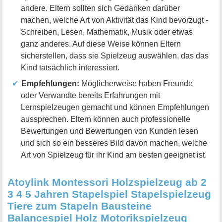
andere. Eltern sollten sich Gedanken darüber
machen, welche Art von Aktivität das Kind bevorzugt -
Schreiben, Lesen, Mathematik, Musik oder etwas
ganz anderes. Auf diese Weise können Eltern
sicherstellen, dass sie Spielzeug auswählen, das das
Kind tatsächlich interessiert.
Empfehlungen:
Möglicherweise haben Freunde
oder Verwandte bereits Erfahrungen mit
Lernspielzeugen gemacht und können Empfehlungen
aussprechen. Eltern können auch professionelle
Bewertungen und Bewertungen von Kunden lesen
und sich so ein besseres Bild davon machen, welche
Art von Spielzeug für ihr Kind am besten geeignet ist.
Atoylink Montessori Holzspielzeug ab 2
3 4 5 Jahren Stapelspiel Stapelspielzeug
Tiere zum Stapeln Bausteine
Balancespiel Holz Motorikspielzeug