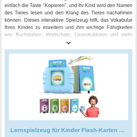
einfach die Taste "Kopieren", und Ihr Kind wird den Namen
des Tieres lesen und den Klang des Tieres nachahmen
können. Dieses interaktive Spielzeug hilft, das Vokabular
Ihres Kindes zu erweitern und ihm wichtige Fähigkeiten
wie Buchstaben, Wortschatz, Lesestrukturen und mehr
beizubringen. Mit Hilfe von 112 Lernblitzkarten kann Ihr
Kind Bilder, Geräusche und Wörter verbinden, um seine
kognitiven Fähigkeiten zu stimulieren und die Fantasie
anzuregen. Das Lernspielzeug kann auch als perfektes
Geschenk für Geburtstage oder Weihnachten verwendet
werden, um Jungen und Mädchen eine sinnvolle
Lernerfahrung zu bieten. Das Spielzeug kann einfach über
einen Micro-USB-Kabel aufgeladen werden und verfügt
über eine lange Akkulaufzeit von bis zu 4 Stunden. Die
Verwendung von Lernspielzeug in jungen Jahren fördert
die Entwicklung und die Fähigkeiten, die im späteren
Leben von Vorteil sind. Holen Sie sich dieses tolle
Lernspielzeug für Kinder Flash-Karten Lernspielzeug mit 224 Wortkarten Montessori Vorschulspielzeug
Lernspielzeug noch heute und helfen Sie Ihrem Kind auf