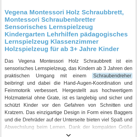
Vegena Montessori Holz Schraubbrett,
Montessori Schraubenbretter
Sensorisches Lernspielzeug
Kindergarten Lehrhilfen pädagogisches
Lernspielzeug Klassenzimmer
Holzspielzeug für ab 3+ Jahre Kinder
Das Vegena Montessori Holz Schraubbrett ist ein
sensorisches Lernspielzeug, das Kindern ab 3 Jahren den
praktischen Umgang mit einem
Schraubendreher
beibringt und dabei die Hand-Augen-Koordination und
Feinmotorik verbessert. Hergestellt aus hochwertigem
Holzmaterial ohne Grate, ist es langlebig und sicher und
schützt Kinder vor den Gefahren von Schnitten und
Kratzern. Das einzigartige Design in Form eines Baggers
und die Drehräder auf der Unterseite bieten viel Spaß und
Abwechslung beim Lernen. Dank der kompakten Größe
von 19x3,5x10cm ist es das perfekte Spielzeug für