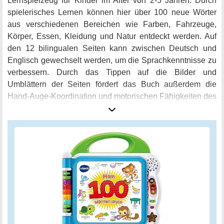
Lernspielzeug für Kinder im Alter von 2-5 Jahren. Durch
spielerisches Lernen können hier über 100 neue Wörter
aus verschiedenen Bereichen wie Farben, Fahrzeuge,
Körper, Essen, Kleidung und Natur entdeckt werden. Auf
den 12 bilingualen Seiten kann zwischen Deutsch und
Englisch gewechselt werden, um die Sprachkenntnisse zu
verbessern. Durch das Tippen auf die Bilder und
Umblättern der Seiten fördert das Buch außerdem die
Hand-Auge-Koordination und motorischen Fähigkeiten des
Kindes. Neben dem Tippen auf die Bilder bietet das Mein
100-Wörter-Buch auch lustige Fakten und Geräusche mit
drei verschiedenen Spielmodi. Eine leuchtende Sterntaste
löst zusätzlich 2 Lieder auf beiden Sprachen aus und
motiviert zum Mitsingen. Die Lautstärke kann individuell
angepasst und eine Abschaltautomatik sorgt für eine lange
Batterielaufzeit. Das elektronische Buch ist somit ein
wertvolles pädagogisches Instrument, um die sprachliche
Entwicklung von Kindern spielerisch zu fördern. Es ist
kompakt und handlich, sodass es auch unterwegs genutzt