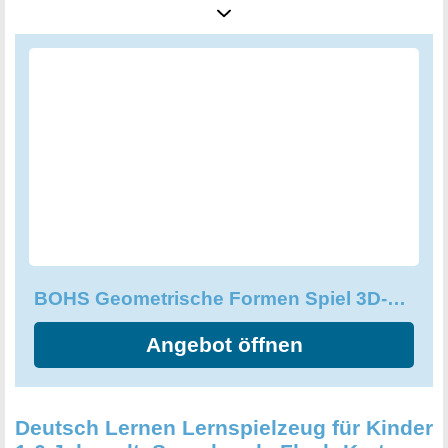
unterhaltsames Spiel verwendet werden. Stecken Sie
kleine Hände in die Stofftasche und raten Sie, welche
Form sie herausziehen oder spielen Sie ein Versteckspiel
mit den Miniatur-Formen. Bringen Sie Ihren Kindern auf
spielerische Weise geometrische Konzepte und Formen
bei und fördern Sie ihre kognitiven Fähigkeiten mit dem
BOHS Geometrische Formen Spiel.
BOHS Geometrische Formen Spiel 3D-Formen Miniatur-Set
Angebot öffnen
Deutsch Lernen Lernspielzeug für Kinder