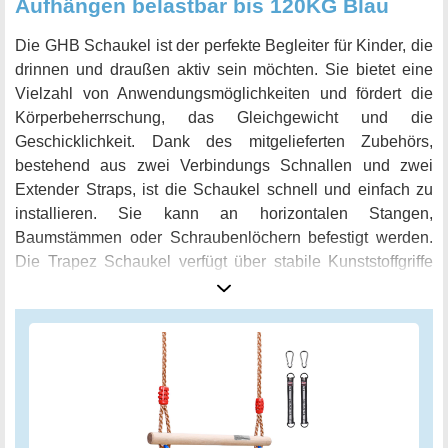
Aufhängen belastbar bis 120KG Blau
Die GHB Schaukel ist der perfekte Begleiter für Kinder, die
drinnen und draußen aktiv sein möchten. Sie bietet eine
Vielzahl von Anwendungsmöglichkeiten und fördert die
Körperbeherrschung, das Gleichgewicht und die
Geschicklichkeit. Dank des mitgelieferten Zubehörs,
bestehend aus zwei Verbindungs Schnallen und zwei
Extender Straps, ist die Schaukel schnell und einfach zu
installieren. Sie kann an horizontalen Stangen,
Baumstämmen oder Schraubenlöchern befestigt werden.
Die Trapez Schaukel verfügt über stabile Kunststoffgriffe
mit einer Größe von 12 × 11,5 cm und einem Durchmesser
von 2,2 cm. Der dreieckige Plastikring ist leicht zu greifen
und ermöglicht eine angenehme Handhabung. Die
Seillänge des Trapezes ist einstellbar und besteht aus PE,
was für Robustheit und Verschleißfestigkeit steht. Das Seil
kann von 120 cm bis 190 cm Länge angepasst werden und
hat einen Durchmesser von 10 mm. Die Schaukel ist aus