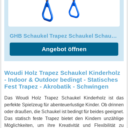
massivem Kiefernholz gefertigt und hat eine Länge von 45
cm sowie einen Durchmesser von 3,5 cm. Dadurch ist sie
besonders robust und belastbar bis zu einem Gewicht von
120 kg. Die GHB Schaukel ist in der Farbe Blau erhältlich
und bietet damit einen fröhlichen Blickfang auf jedem
GHB Schaukel Trapez Schaukel Schaukel Kinder mit Kunststoff Turnringe
Spielplatz oder im Garten. Durch ihre hohe Belastbarkeit
und ihre Vielseitigkeit ist sie ein idealer Begleiter für
Angebot öffnen
Kinder, die sich gerne austoben und dabei ihre
motorischen Fähigkeiten verbessern möchten.
Woudi Holz Trapez Schaukel Kinderholz
- Indoor & Outdoor bedingt - Statisches
Fest Trapez - Akrobatik - Schwingen
Das Woudi Holz Trapez Schaukel Kinderholz ist das
perfekte Spielzeug für abenteuerlustige Kinder. Ob drinnen
oder draußen, die Schaukel ist bedingt für beides geeignet.
Das statisch feste Trapez bietet den Kindern unzählige
Möglichkeiten, um ihre Kreativität und Flexibilität zu