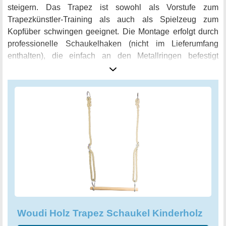
steigern. Das Trapez ist sowohl als Vorstufe zum
Trapezkünstler-Training als auch als Spielzeug zum
Kopfüber schwingen geeignet. Die Montage erfolgt durch
professionelle Schaukelhaken (nicht im Lieferumfang
enthalten), die einfach an den Metallringen befestigt
werden können. Die Höhe kann durch die Stellhaft am
Hanfseil variiert werden, um für jedes Kind eine
individuelle Höhe zu erreichen. Das Trapez besteht aus
unbehandeltem Hartholz mit einem Durchmesser von 3,5 x
42 cm und einer Seillänge von ca. 70 cm, die verstellbar
ist. Bitte beachten Sie, dass diese Schaukel nicht für
Kinder unter 3 Jahren geeignet ist. Schenken Sie Ihren
Kindern mit dem Woudi Holz Trapez Schaukel Kinderholz
ein spannendes Spielzeug, das ihre Abenteuerlust weckt
und ihre körperliche Geschicklichkeit fördert.
Woudi Holz Trapez Schaukel Kinderholz