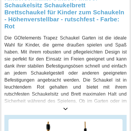
Schaukelsitz Schaukelbrett
Brettschaukel für Kinder zum Schaukeln
- Höhenverstellbar - rutschfest - Farbe:
Rot
Die GO!elements Trapez Schaukel Garten ist die ideale
Wahl für Kinder, die gerne draußen spielen und Spaß
haben. Mit ihrem robusten und pflegeleichten Design ist
sie perfekt für den Einsatz im Freien geeignet und kann
dank ihrer stabilen Befestigungsösen schnell und einfach
an jedem Schaukelgestell oder anderen geeigneten
Befestigungen angebracht werden. Die Schaukel ist in
leuchtendem Rot gehalten und bietet mit ihrem
rutschfesten Schaukelsitz und Brett maximalen Halt und
Sicherheit während des Spielens. Ob im Garten oder im
Kinderzimmer - die anpassbare Seillänge und die
ergonomisch geformten Griffe machen die Schaukel
perfekt für Kleinkinder und heranwachsende Kids. Und das
Beste: Sie ist kindgerecht und absolut sicher! Die