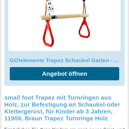
abgerundeten Ecken und Kanten minimieren die
Verletzungsgefahr, während die griffige 3D Oberfläche der
Griffkanten optimalen Halt bietet. Gönnen Sie Ihrem Kind
das Vergnügen einer eigenen Schaukel und bestellen Sie
noch heute die GO!elements Trapez Schaukel Garten!
GO!elements Trapez Schaukel Garten - Kinderschaukel
Angebot öffnen
small foot Trapez mit Turnringen aus
Holz, zur Befestigung an Schaukel-oder
Klettergerüst, für Kinder ab 3 Jahren,
11909, Braun Trapez Turnringe Holz