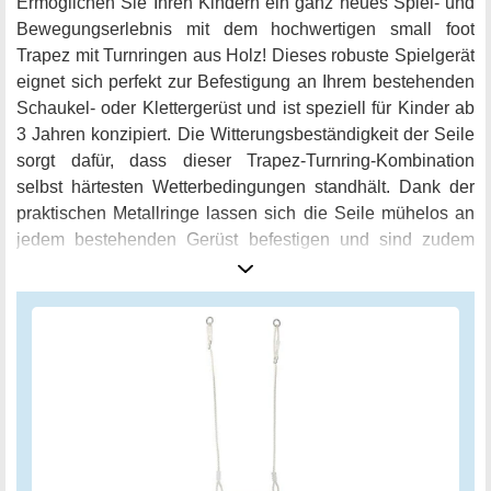
Ermöglichen Sie Ihren Kindern ein ganz neues Spiel- und
Bewegungserlebnis mit dem hochwertigen small foot
Trapez mit Turnringen aus Holz! Dieses robuste Spielgerät
eignet sich perfekt zur Befestigung an Ihrem bestehenden
Schaukel- oder Klettergerüst und ist speziell für Kinder ab
3 Jahren konzipiert. Die Witterungsbeständigkeit der Seile
sorgt dafür, dass dieser Trapez-Turnring-Kombination
selbst härtesten Wetterbedingungen standhält. Dank der
praktischen Metallringe lassen sich die Seile mühelos an
jedem bestehenden Gerüst befestigen und sind zudem
längenverstellbar. Die beiden Turnringe sind mit einem
Durchmesser von ca. 15 cm ideal für Kinderhände
geeignet und bieten abwechslungsreiche
Spielmöglichkeiten. Die Trapezstange mit einer Länge von
ca. 45 cm sorgt für einen stabilen Abstand zwischen den
Ringen und trainiert so spielerisch die
Körperbeherrschung, Kraft und Geschicklichkeit Ihrer
Kinder. Verwandeln Sie Ihr bestehendes Schaukel- oder
Klettergerüst in eine multifunktionale Spiel- und