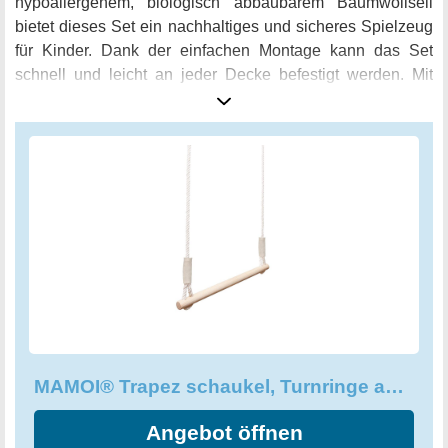
hypoallergenem, biologisch abbaubarem Baumwollseil
bietet dieses Set ein nachhaltiges und sicheres Spielzeug
für Kinder. Dank der einfachen Montage kann das Set
schnell und leicht an jeder Decke befestigt werden. Mit
einer Tragfähigkeit von bis zu 50 kg bietet die Schaukel ein
sicheres und robustes Spielerlebnis. Sicherheit war bei der
Konstruktion des Produkts von größter Bedeutung, da es
alle EN und CE Sicherheitsanforderungen erfüllt. Gönnen
Sie Ihrem Kind eine sichere und lustige Art zu spielen und
fördern Sie gleichzeitig die motorischen Fähigkeiten und
die koordinative Entwicklung.
MAMOI® Trapez schaukel, Turnringe aus Holz, Turngeräte für Kinder
Angebot öffnen