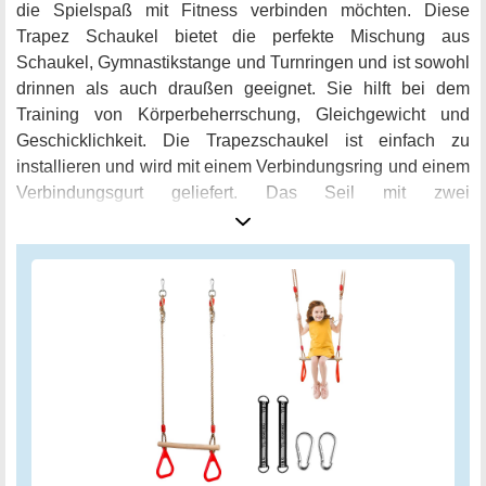
die Spielspaß mit Fitness verbinden möchten. Diese
Trapez Schaukel bietet die perfekte Mischung aus
Schaukel, Gymnastikstange und Turnringen und ist sowohl
drinnen als auch draußen geeignet. Sie hilft bei dem
Training von Körperbeherrschung, Gleichgewicht und
Geschicklichkeit. Die Trapezschaukel ist einfach zu
installieren und wird mit einem Verbindungsring und einem
Verbindungsgurt geliefert. Das Seil mit zwei
Verbindungsschlaufen macht die Installation bequemer.
Der robuste Hrbstblattring, der solide Ring und die Kette
sorgen dafür, dass die Schaukel viele Jahre für Sie und
Ihre Familie verwendet werden kann. Die Trapezschaukel
Ringe bestehen aus hochwertigem Material: 2
quadratische Schlaufen + 2 dreieckige
Verbindungsschlaufen + Schwenkring. Das Seil des
Schwingrings besteht aus PE und ist von 190 cm bis 110
cm einstellbar. Der Durchmesser des Seils beträgt 1 cm
und der dreieckige Kunststoffring unter der Stange ist leicht
zu greifen. Gönnen Sie sich und Ihrer Familie den Spaß