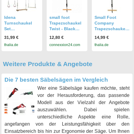
Idena
small foot
Small Foot
Turnschaukel
Trapezschaukel
Company
Set
Twist - Black
Trapezschaukel
Brettschaukel
Line 300259
Twist "Black
31,99 €
12,80 €
14,99 €
Trapezschaukel
Line
thalia.de
connexxion24.com
thalia.de
Turnringe
Weitere Produkte & Angebote
Die 7 besten Säbelsägen im Vergleich
Wer eine Säbelsäge kaufen möchte, steht
vor der Herausforderung, das passende
Modell aus der Vielzahl der Angebote
auszuwählen. Dabei spielen
unterschiedliche Aspekte eine Rolle,
angefangen von der Leistungsfähigkeit über den
Einsatzbereich bis hin zur Ergonomie der Säge. Um Ihnen