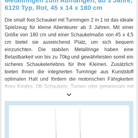
Metallringen zum Aufhängen, ab 3 Jahre,
6120 Typ, Rot, 45 x 14 x 180 cm
Die small foot Schaukel mit Turnringen 2 in 1 ist das ideale
Spielzeug für kleine Abenteurer ab 3 Jahren. Mit einer
Größe von 180 cm und einer Schaukelmaße von 45 x 4,5
cm bietet sie ausreichend Platz, um sich bequem
einzurichten. Die stabilen Metallringe haben eine
Belastbarkeit von bis zu 70kg und gewährleisten somit ein
sicheres Schaukelerlebnis für Ihre Kleinen. Zusätzlich
bieten Ihnen die integrierten Turnringe aus Kunststoff
optimalen Halt und fördern die motorischen Fähigkeiten
Ihres Kindes. Ob Schaukeln, Turnen oder gemeinsam mit
Freunden spielen - diese Schaukel bietet Ihnen dreifachen
Spielspaß und ist somit ein unverzichtbares Zubehör im
Garten oder im Kinderzimmer. Mit ihrem leuchtenden Rot
ist sie zudem ein echter Hingucker und wird Ihre Kleinen
begeistern. Holen Sie sich jetzt die small foot Schaukel mit
Turnringen 2 in 1 und erleben Sie wie viel Spaß Ihre