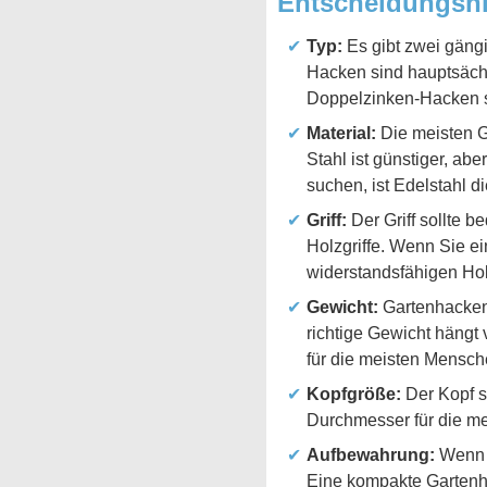
Entscheidungshi
Typ:
Es gibt zwei gäng
Hacken sind hauptsäch
Doppelzinken-Hacken s
Material:
Die meisten Ga
Stahl ist günstiger, ab
suchen, ist Edelstahl d
Griff:
Der Griff sollte b
Holzgriffe. Wenn Sie ei
widerstandsfähigen Holz
Gewicht:
Gartenhacken 
richtige Gewicht hängt 
für die meisten Mensc
Kopfgröße:
Der Kopf s
Durchmesser für die me
Aufbewahrung:
Wenn S
Eine kompakte Gartenha