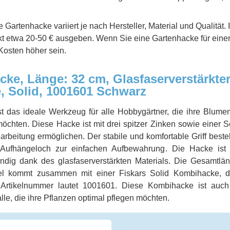
e Gartenhacke variiert je nach Hersteller, Material und Qualitä
ukt etwa 20-50 € ausgeben. Wenn Sie eine Gartenhacke für einen
Kosten höher sein.
ke, Länge: 32 cm, Glasfaserverstärkter
, Solid, 1001601 Schwarz
t das ideale Werkzeug für alle Hobbygärtner, die ihre Blume
öchten. Diese Hacke ist mit drei spitzer Zinken sowie einer S
rbeitung ermöglichen. Der stabile und komfortable Griff beste
n Aufhängeloch zur einfachen Aufbewahrung. Die Hacke ist s
ndig dank des glasfaserverstärkten Materials. Die Gesamtl
el kommt zusammen mit einer Fiskars Solid Kombihacke, d
Artikelnummer lautet 1001601. Diese Kombihacke ist auch 
lle, die ihre Pflanzen optimal pflegen möchten.