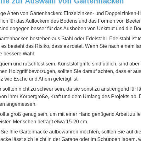
lfe zur Auswahl von Gartenhacken
ige Arten von Gartenhacken: Einzelzinken- und Doppelzinken-H
lich für das Auflockern des Bodens und das Formen von Beete
ind dagegen besser für das Ausheben von Unkraut und die Bo
rtenhacken bestehen aus Stahl oder Edelstahl. Edelstahl ist teur
er es besteht das Risiko, dass es rostet. Wenn Sie nach einem l
ie bessere Wahl.
equem und rutschfest sein. Kunststoffgriffe sind üblich, sind aber
nen Holzgriff bevorzugen, sollten Sie darauf achten, dass er au
 wie Esche und Ahorn gefertigt ist.
sollten nicht zu schwer sein, da sie sonst zu anstrengend für l
von Ihrer Körpergröße, Kraft und dem Umfang des Projekts ab. E
hen angemessen.
ollte groß genug sein, um mit einer Hand genügend Arbeit zu lei
isten Menschen beträgt etwa 15-20 cm.
ie Ihre Gartenhacke aufbewahren möchten, sollten Sie auf d
cke lässt sich leicht in der Garage oder im Schuppen lagern,