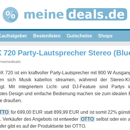
Kaufratgeber
Bestenlisten
Gutscheine
Shops
20 Party-Lautsprecher Stereo (Blue
meinedeals
20 ist ein kraftvoller Party-Lautsprecher mit 800 W Ausgang
ssen sich Musik kabellos streamen, während der Stereo-Kl
rgt. Mit integriertem Licht- und DJ-Feature sind Partys
stes Design und einfache Bedienung machen sie zum idealen Be
ie draußen.
TTO
für 699,00 EUR statt 899,99 EUR und ist somit 22% günsti
. Verkäufer des Angebots ist entweder
OTTO
selbst oder ein 
fer gibt es auf der Produktseite bei OTTO.