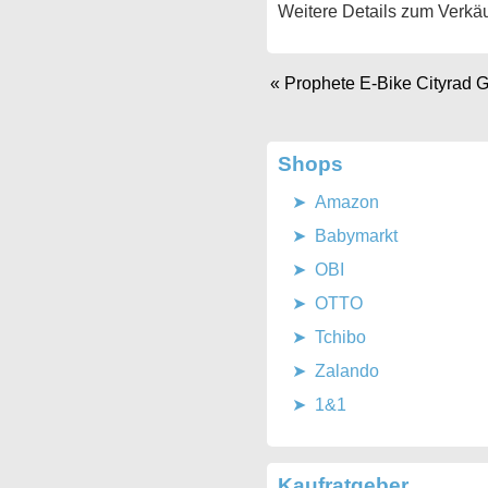
Weitere Details zum Verkäu
«
Prophete E-Bike Cityrad G
Shops
Amazon
Babymarkt
OBI
OTTO
Tchibo
Zalando
1&1
Kaufratgeber