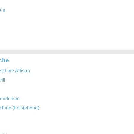
ein
iche
chine Artisan
ill
mondclean
ine (freistehend)