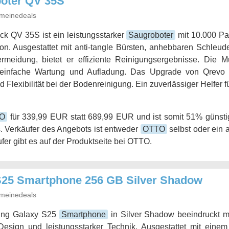
oter QV 35S
meinedeals
k QV 35S ist ein leistungsstarker
Saugroboter
mit 10.000 Pa
on. Ausgestattet mit anti-tangle Bürsten, anhebbaren Schleud
rmeidung, bietet er effiziente Reinigungsergebnisse. Die Mul
 einfache Wartung und Aufladung. Das Upgrade von Qrevo P
d Flexibilität bei der Bodenreinigung. Ein zuverlässiger Helfer
O
für 339,99 EUR statt 689,99 EUR und ist somit 51% günstig
. Verkäufer des Angebots ist entweder
OTTO
selbst oder ein 
fer gibt es auf der Produktseite bei OTTO.
25 Smartphone 256 GB Silver Shadow
meinedeals
ng Galaxy S25
Smartphone
in Silver Shadow beeindruckt m
Design und leistungsstarker Technik. Ausgestattet mit eine