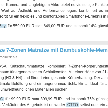
licher Kamera und langlebigem Akku bietet es vielseitige Funktion
e Wert auf Ästhetik und Performance legen, kombiniert es i
sorgt für ein flexibles und komfortables Smartphone-Erlebnis in
Bay
für 559,00 EUR statt 649,00 EUR und ist somit 14% günsti
ze 7-Zonen Matratze mit Bambuskohle-Me
meinedeals
SA Kaltschaummatratze kombiniert 7-Zonen-Körperunterst
um für ergonomischen Schlafkomfort. Mit einer Höhe von 21 c
ng (H3 & H4) und fördert eine gesunde Körperhaltung. Der at
ptimale Belüftung und ein angenehmes Schlafklima. Ideal für al
 umweltfreundlichen Materialien suchen.
TO
für 99,99 EUR statt 399,99 EUR und ist somit 75% günstig
. Verkäufer des Angebots ist entweder
OTTO
selbst oder ein 