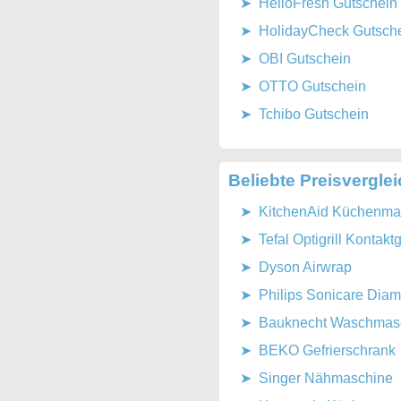
HelloFresh Gutschein
HolidayCheck Gutsch
OBI Gutschein
OTTO Gutschein
Tchibo Gutschein
Beliebte Preisvergle
KitchenAid Küchenmas
Tefal Optigrill Kontaktgr
Dyson Airwrap
Philips Sonicare Dia
Bauknecht Waschmasch
BEKO Gefrierschrank
Singer Nähmaschine