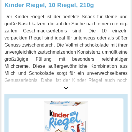
Kinder Riegel, 10 Riegel, 210g
Der Kinder Riegel ist der perfekte Snack für kleine und
große Naschkatzen, die auf der Suche nach einem cremig-
zarten Geschmackserlebnis sind. Die 10 einzeln
verpackten Riegel sind ideal für unterwegs oder als süßer
Genuss zwischendurch. Die Vollmilchschokolade mit ihrer
unvergleichlich zartschmelzenden Konsistenz umhüllt eine
großzügige Füllung mit besonders reichhaltiger
Milchcreme. Diese außergewöhnliche Kombination aus
Milch und Schokolade sorgt für ein unverwechselbares
Genusserlebnis. Dabei ist der Kinder Riegel auch noch
geeignet für Vegetarier. Ob beim Picknick im Park, im Büro
oder einfach als kleines Extra im
Schulranzen
- mit dem
Kinder Riegel haben Sie immer eine süße Versuchung zur
Hand. Gönnen Sie sich und Ihren Lieben diesen
einzigartigen Geschmack und entdecken Sie die
Verbindung von feiner Milchcreme und zartschmelzender
Vollmilchschokolade.