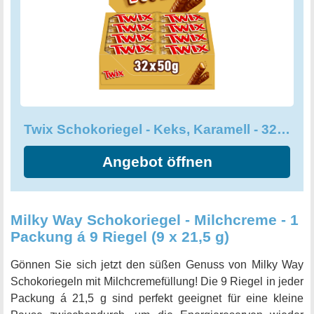
und Karamell, umhüllt von Schokolade. Verwöhnen Sie
sich mit Twix - die perfekte Idee für die Weihnachtszeit
oder jeden anderen Anlass. Lassen Sie sich von dieser
Schokoladendelikatesse verwöhnen!
Twix Schokoriegel - Keks, Karamell - 32 Doppelriegel in einer Box
Angebot öffnen
Milky Way Schokoriegel - Milchcreme - 1
Packung á 9 Riegel (9 x 21,5 g)
Gönnen Sie sich jetzt den süßen Genuss von Milky Way
Schokoriegeln mit Milchcremefüllung! Die 9 Riegel in jeder
Packung á 21,5 g sind perfekt geeignet für eine kleine