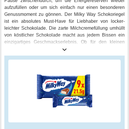
Pause zwischendurch, um die Energiereserven wieder
aufzufüllen oder um sich einfach nur einen besonderen
Genussmoment zu gönnen. Der Milky Way Schokoriegel
ist ein absolutes Must-Have für Liebhaber von locker-
leichter Schokolade. Die zarte Milchcremefüllung umhüllt
von köstlicher Schokolade macht aus jedem Bissen ein
einzigartiges Geschmackserlebnis. Ob für den kleinen
Hunger zwischendurch oder zum teilen mit Freunden und
Familie - mit der praktischen Packung bleibt auch immer
genug für alle übrig. Durch das luftige Design und der
leckeren Milchcremefüllung ist dieser Schokoriegel ein
wahrer Klassiker. Der Genuss ist leicht und unbeschwert
und eignet sich für jede Gelegenheit - ob als Belohnung
nach einem anstrengenden Tag oder einfach nur als süße
Pause. Genießen Sie Milky Way Schokoriegel mit
Milchcremefüllung und erleben Sie ein unvergessliches
Geschmackserlebnis!