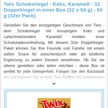
Twix Schokoriegel - Keks, Karamell - 32
Doppelriegel in einer Box (32 x 50 g) - 50
g (32er Pack)
Genießen Sie den einzigartigen Geschmack von Twix -
dem Schokoriegel mit knusprigem Keks und
zartschmelzendem Karamell inmitten einer
Schokoladenumhüllung. Mit diesem 32er Doppelriegel-
Paket können Sie Ihre Freunde und Familie mit einem
süßen Snack für zwischendurch oder als köstliche
Ergänzung zu jedem Dessert verwöhnen. Ob Sie sie
alleine genießen oder teilen möchten - diese Box ist
perfekt für jede Gelegenheit. Fangen Sie den Backspaß
ein und kreieren Sie leckere Twix-Muffins mit zerkleinerten
Schokoriegeln als Dekoration. Oder packen Sie einige in
Ihre Tasche, um sie unterwegs zu genießen. Mit Twix
stehen Ihnen alle Möglichkeiten offen! Probieren Sie beide
Varianten des Riegels und treffen Sie Ihre Wahl: Links oder
rechts? Genießen Sie den perfekten Geschmack von Keks