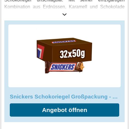
Kombination aus Erdnüssen, Karamell und Schokolade
verleiht er jeder Torte einen cremig-nussigen Geschmack
und sorgt für unvergessliche Genussmomente. Die
Snickers Schokoriegel Großpackung bietet Genuss pur.
Unter der knackigen Schale aus Vollmilchschokolade
verbergen sich ausgewählte Erdnüsse, leckere Candy-
Creme und zartes Karamell. Jeder Biss ist ein wahres
Meisterwerk und ein unverwechselbares
Geschmackserlebnis. Ob als Snack zwischendurch, als
Zutat in Backrezepten oder als Geschenkidee für jede
Gelegenheit - die Snickers Schokoriegel Großpackung ist
ein Muss für jeden Süßigkeiten-Liebhaber. Einfach
auspacken, reinbeißen und genießen - der Hunger ist
Snickers Schokoriegel Großpackung - Erdnüsse, Karamell
gegessen.
Angebot öffnen