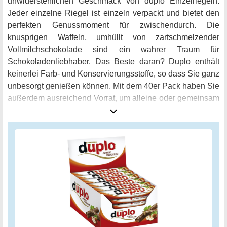
unwiderstehlichen Geschmack von duplo Einzelriegeln.
Jeder einzelne Riegel ist einzeln verpackt und bietet den
perfekten Genussmoment für zwischendurch. Die
knusprigen Waffeln, umhüllt von zartschmelzender
Vollmilchschokolade sind ein wahrer Traum für
Schokoladenliebhaber. Das Beste daran? Duplo enthält
keinerlei Farb- und Konservierungsstoffe, so dass Sie ganz
unbesorgt genießen können. Mit dem 40er Pack haben Sie
außerdem ausreichend Vorrat, um alleine oder gemeinsam
mit Familie und Freunden zu schlemmen. Die längste
Praline der Welt weiß nicht nur durch ihre Größe zu
überzeugen, sondern vor allem durch den einzigartigen
Geschmack der feinen Nougatcreme kombiniert mit
knuspriger Waffel und köstlicher Vollmilchschokolade.
Entdecken Sie das einzigartige Geschmackserlebnis von
duplo!