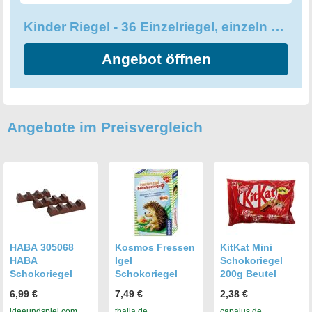
Kinder Riegel - 36 Einzelriegel, einzeln verpackte Schokoriegel
Angebot öffnen
Angebote im Preisvergleich
HABA 305068
Kosmos Fressen
KitKat Mini
HABA
Igel
Schokoriegel
Schokoriegel
Schokoriegel
200g Beutel
6,99 €
7,49 €
2,38 €
ideeundspiel.com
thalia.de
capalus.de