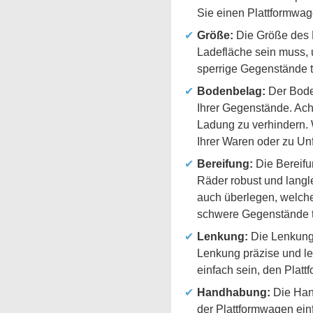
Sie einen Plattformwage
Größe:
Die Größe des Pl
Ladefläche sein muss, 
sperrige Gegenstände t
Bodenbelag:
Der Boden
Ihrer Gegenstände. Acht
Ladung zu verhindern. 
Ihrer Waren oder zu Unf
Bereifung:
Die Bereifun
Räder robust und langl
auch überlegen, welche
schwere Gegenstände tr
Lenkung:
Die Lenkung 
Lenkung präzise und le
einfach sein, den Pla
Handhabung:
Die Hand
der Plattformwagen ein