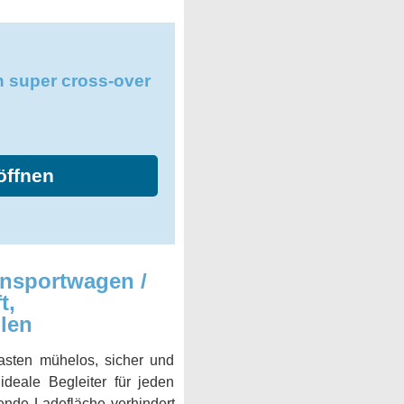
n super cross-over
öffnen
nsportwagen /
t,
len
sten mühelos, sicher und
ideale Begleiter für jeden
ende Ladefläche verhindert