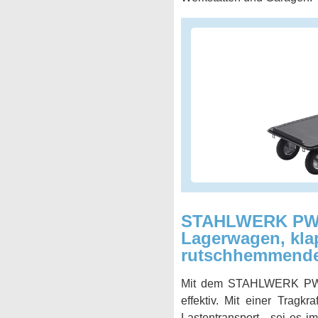
STAHLWERK PW-15
Lagerwagen, kla
rutschhemmender 
Mit dem STAHLWERK PW-15
effektiv. Mit einer Tragk
Lastentransport - sei es 