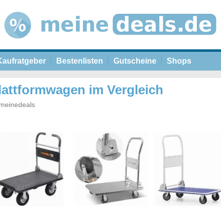
Kaufratgeber
Bestenlisten
Gutscheine
Shops
lattformwagen im Vergleich
meinedeals