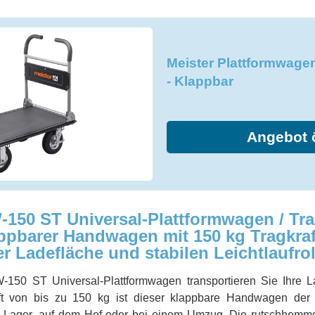
Meister Plattformwage
- Klappbar
Angebot 
0 ST Universal-Plattformwagen / Tra
ppbarer Handwagen mit 150 kg Tragkraf
Ladefläche und stabilen Leichtlaufrol
0 ST Universal-Plattformwagen transportieren Sie Ihre La
raft von bis zu 150 kg ist dieser klappbare Handwagen der 
im Lager, auf dem Hof oder bei einem Umzug. Die rutschhemm