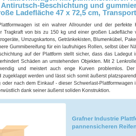
, Antirutsch-Beschichtung und gummier
oße Ladefläche 47 x 72,5 cm, Transpor
Plattformwagen ist ein wahrer Allrounder und der perfekte H
ner Tragkraft von bis zu 150 kg und einer großen Ladefläche 
ktrogeräte, Umzugskartons, Getränkekisten, Blumenkübel, Paket
ere Gummibereifung für ein laufruhiges Rollen, selbst über Nä
schichtung auf der Plattform stellt sicher, dass das Ladegut 
rhindert Schäden an umstehenden Objekten. Mit 2 Lenkrolle
 wendig und meistert auch enge Kurven problemlos. Der
 zugeklappt werden und lässt sich somit äußerst platzsparend 
oder nach dem Einkauf - dieser Schwerlast-Plattformwagen ist
rwüstlich dank seiner äußerst soliden Konstruktion.
Grafner Industrie Plat
pannensicheren Reife