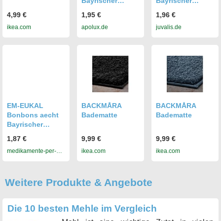
Bayrischer
Bayrischer
Blockmalz
Blockmalz
4,99 €
1,95 €
1,96 €
Gg.azh
Gg.azh
ikea.com
apolux.de
juvalis.de
EM-EUKAL
BACKMÅRA
BACKMÅRA
Bonbons aecht
Badematte
Badematte
Bayrischer
Blockmalz
1,87 €
9,99 €
9,99 €
gg.Azh 100 g
medikamente-per-
ikea.com
ikea.com
klick.de
Weitere Produkte & Angebote
Die 10 besten Mehle im Vergleich