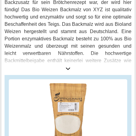
Backzusatz für sein Brötchenrezept war, der wird hier
fündig! Das Bio Weizen Backmalz von XYZ ist qualitativ
hochwertig und enzymaktiv und sorgt so für eine optimale
Beschaffenheit des Teigs. Das Backmalz wird aus Bioland
Weizen hergestellt und stammt aus Deutschland. Eine
Portion enzymaktives Backmalz besteht zu 100% aus Bio
Weizenmalz und überzeugt mit seinen gesunden und
leicht verwertbaren Nährstoffen. Die hochwertige
Backmittelbeigabe enthält keinerlei weitere Zusätze wie
Ascorbinsäure, Weizengluten oder künstliche Enzyme. So
können Sie sicher sein, dass Ihr Brötchen aus rein
natürlichen Zutaten besteht. Dank der gering benötigten
Menge von max. 30 Gramm Backmalz pro Kilogramm Mehl
ist dieses Bio Weizen Backmalz besonders ergiebig und
hält sich lange und frisch bei Ihnen zuhause. Sie werden
begeistert sein, wie einfach es ist, mit diesem Backzusatz
erstklassige Ergebnisse zu erzielen! Sie backen Ihre
Frühstücksbrötchen am liebsten selbst? Dann ist dieses
Bio Weizen Backmalz die richtige Wahl für eine bessere