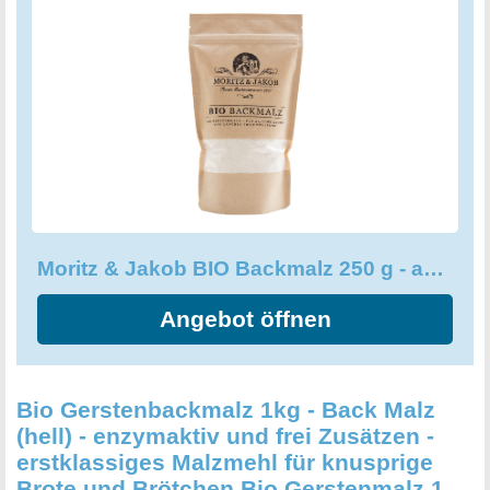
charakteristische Aromen und einen ausgewogenen
Geschmack. Das Gebäck gewinnt an Volumen und
bekommt das perfekte Aussehen. Vertrauen Sie auf die
langjährige Erfahrung von Moritz & Jakob im Mälzen von
Getreide und der Herstellung von Backzutaten seit 1901.
Mit Moritz & Jakob BIO Backmalz 250 g erreichen Sie
immer ein perfektes Ergebnis.
Moritz & Jakob BIO Backmalz 250 g - aktiv Gerstenmalz für saftige Krume
Angebot öffnen
Bio Gerstenbackmalz 1kg - Back Malz
(hell) - enzymaktiv und frei Zusätzen -
erstklassiges Malzmehl für knusprige
Brote und Brötchen Bio Gerstenmalz 1