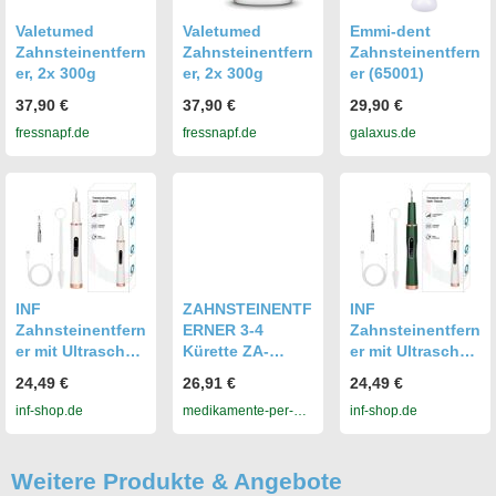
Valetumed
Valetumed
Emmi-dent
Zahnsteinentfern
Zahnsteinentfern
Zahnsteinentfern
er, 2x 300g
er, 2x 300g
er (65001)
37,90 €
37,90 €
29,90 €
fressnapf.de
fressnapf.de
galaxus.de
INF
ZAHNSTEINENTF
INF
Zahnsteinentfern
ERNER 3-4
Zahnsteinentfern
er mit Ultraschall
Kürette ZA-
er mit Ultraschall
Weiß
Qualität 1 St
Grün
24,49 €
26,91 €
24,49 €
inf-shop.de
medikamente-per-
inf-shop.de
klick.de
Weitere Produkte & Angebote