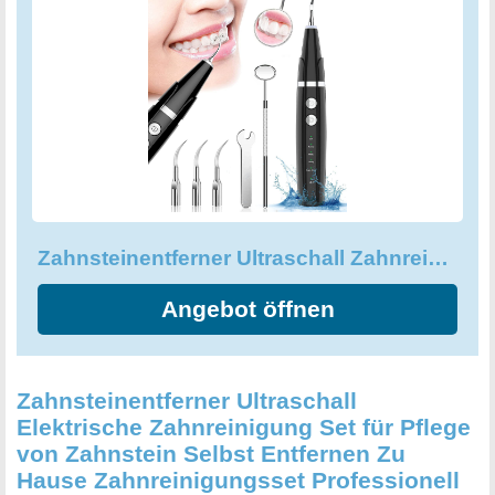
Nebenwirkungen. Die LED-Leuchten sorgen für noch mehr
Sichtbarkeit bei der Zahnreinigung. Eine gesunde
Mundhygiene ist essenziell für gesunde Zähne, weshalb
es unerlässlich ist, schädliche Bakterien und Zahnstein zu
entfernen. Investieren Sie in Ihre Zahngesundheit mit dem
Zahnsteinentferner Ultraschall Zahnreinigungsset und
erhalten Sie ein strahlendes Lächeln in nur wenigen
Anwendungen.
Zahnsteinentferner Ultraschall Zahnreinigungsset Professionell für Pflege
Angebot öffnen
Zahnsteinentferner Ultraschall
Elektrische Zahnreinigung Set für Pflege
von Zahnstein Selbst Entfernen Zu
Hause Zahnreinigungsset Professionell