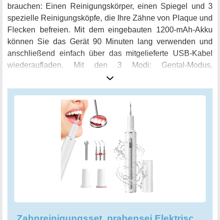
brauchen: Einen Reinigungskörper, einen Spiegel und 3
spezielle Reinigungsköpfe, die Ihre Zähne von Plaque und
Flecken befreien. Mit dem eingebauten 1200-mAh-Akku
können Sie das Gerät 90 Minuten lang verwenden und
anschließend einfach über das mitgelieferte USB-Kabel
wiederaufladen. Mit den 3 Modi: Gental-Modus,
Standardmodus und leistungsstarke Modus, richten Sie die
Intensität der Reinigung einfach an Ihre individuellen
Bedürfnisse an. Selbst Familienmitglieder, Kinder (über 10
Jahren) und sogar Ihre Haustiere können von dem
Zahnreinigungsset profitieren. Aber denken Sie daran,
Ultraschallfrequenzen werden nur auf harten
Gegenständen erzeugt. Dieses Set nutzt fortschrittliche
Technologie, um einen starken Reinigungseffekt zu
erzielen. Mit jedem Gebrauch erreichen Sie ein
wunderbares Erlebnis, welches Ihnen das
Selbstbewusstsein geben wird, um Ihr strahlendes Lächeln
zu zeigen. Das prabensei Zahnreinigungsset ist
Zahnreinigungsset, prabensei Elektrisches Zahnreinigung Set
wasserdicht und praktisch unverzichtbar für Ihre häusliche