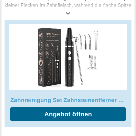
kleiner Flecken im Zahnfleisch, während die flache Spitze
für große Zahnsteinablagerungen auf der Zahnoberfläche
verwendet wird. Sicherheit geht vor! Der
Zahnsteinentferner von Satyby funktioniert ausschließlich
bei Zähnen oder harten Gegenständen und schützt somit
Ihr Zahnfleisch. Eine regelmäßige Anwendung des
Entferners beugt Parodontitis vor und verbessert die
allgemeine Gesundheit Ihrer Zähne. Gönnen Sie sich jetzt
die professionelle Zahnpflege in den eigenen vier Wänden
und freuen Sie sich über strahlend saubere Zähne und
einen frischeren Atem. Das Set ist in der Farbe Roségold
erhältlich und passt somit perfekt in jedes stilbewusste
Badezimmer.
Zahnreinigung Set Zahnsteinentferner Ultraschall Zahnreinigungsset für Häusliche
Angebot öffnen