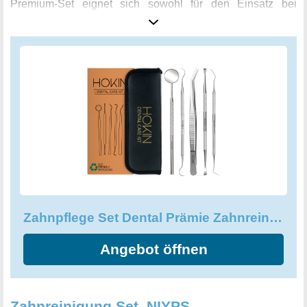
Premium-Set eignet sich sowohl für den Einsatz bei
Zahnärzten als auch für den persönlichen Gebrauch. Mit
verschiedenen Winkeln und Formen sind die Werkzeuge
perfekt für die Reinigung von schwer zugänglichen Stellen
geeignet und sorgen für eine gründliche Entfernung von
Lebensmittelresten und Bakterien. So wird nicht nur die
Mundhygiene verbessert, sondern auch der Atem erfrischt
und die Zähne aufgehellt.
Zahnpflege Set Dental Prämie Zahnreinigung Zahnsteinentferner Zahnsonde
Angebot öffnen
Zahnreinigung Set, NIYPS