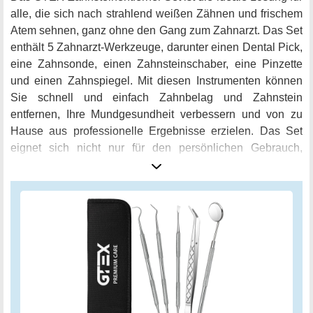
alle, die sich nach strahlend weißen Zähnen und frischem
Atem sehnen, ganz ohne den Gang zum Zahnarzt. Das Set
enthält 5 Zahnarzt-Werkzeuge, darunter einen Dental Pick,
eine Zahnsonde, einen Zahnsteinschaber, eine Pinzette
und einen Zahnspiegel. Mit diesen Instrumenten können
Sie schnell und einfach Zahnbelag und Zahnstein
entfernen, Ihre Mundgesundheit verbessern und von zu
Hause aus professionelle Ergebnisse erzielen. Das Set
eignet sich nicht nur für den persönlichen Gebrauch,
sondern auch für die Haustier-Mundhygiene.
Hundebesitzer und Katzenliebhaber werden sich über die
Möglichkeit freuen, ihren Tieren eine optimale Zahnpflege
zu ermöglichen. Das Set wird in einer praktischen
Tragetasche geliefert, die es Ihnen ermöglicht, die
Werkzeuge sicher aufzubewahren und auf Reisen
mitzunehmen. Bestellen Sie jetzt das GTEX
Zahnsteinentferner Set und genießen Sie eine strahlende
Mundgesundheit und ein tolles Lächeln!