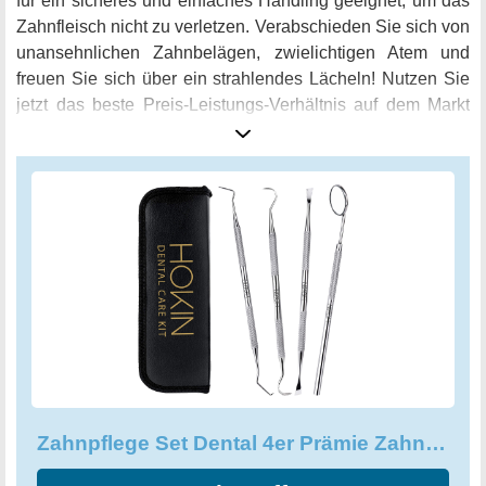
für ein sicheres und einfaches Handling geeignet, um das
Zahnfleisch nicht zu verletzen. Verabschieden Sie sich von
unansehnlichen Zahnbelägen, zwielichtigen Atem und
freuen Sie sich über ein strahlendes Lächeln! Nutzen Sie
jetzt das beste Preis-Leistungs-Verhältnis auf dem Markt
und bestellen Sie noch heute Ihr persönliches Zahnpflege
Set aus Edelstahl!
Zahnpflege Set Dental 4er Prämie Zahnreinigung Zahnsteinentferner Zahnsonde