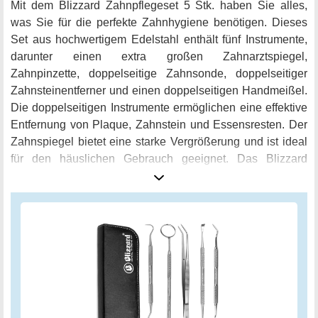
Hause!
Mit dem Blizzard Zahnpflegeset 5 Stk. haben Sie alles,
was Sie für die perfekte Zahnhygiene benötigen. Dieses
Set aus hochwertigem Edelstahl enthält fünf Instrumente,
darunter einen extra großen Zahnarztspiegel,
Zahnpinzette, doppelseitige Zahnsonde, doppelseitiger
Zahnsteinentferner und einen doppelseitigen Handmeißel.
Die doppelseitigen Instrumente ermöglichen eine effektive
Entfernung von Plaque, Zahnstein und Essensresten. Der
Zahnspiegel bietet eine starke Vergrößerung und ist ideal
für den häuslichen Gebrauch geeignet. Das Blizzard
Zahnpflegeset ist wiederverwendbar und sterilisierbar im
Sterilisator. Und das Beste daran? Investieren Sie in Ihre
Mundhygiene und bestellen Sie noch heute Ihr Blizzard
Zahnpflegeset!