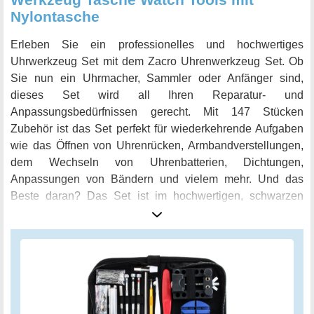
und zuverlässiges Set, das Ihnen für viele Reparaturen
Nylontasche
dient. Das perfekte Geschenk für jeden Uhrenbesitzer.
Erleben Sie ein professionelles und hochwertiges
Uhrwerkzeug Set mit dem Zacro Uhrenwerkzeug Set. Ob
Sie nun ein Uhrmacher, Sammler oder Anfänger sind,
dieses Set wird all Ihren Reparatur- und
Anpassungsbedürfnissen gerecht. Mit 147 Stücken
Zubehör ist das Set perfekt für wiederkehrende Aufgaben
wie das Öffnen von Uhrenrücken, Armbandverstellungen,
dem Wechseln von Uhrenbatterien, Dichtungen,
Anpassungen von Bändern und vielem mehr. Und das
Beste daran? Das Set ist im hochwertigen, schwarzen
Nylon-Reißverschlussetui verpackt und ermöglicht somit
eine bequeme und einfache Aufbewahrung. So können Sie
Ihre Arbeit von überall aus erledigen und haben alles, was
Sie benötigen, auf einen Blick. Kaufen Sie das Zacro
Uhrenwerkzeug Set noch heute und erleben Sie die
Leichtigkeit und Präzision beim Reparieren Ihrer Uhren.