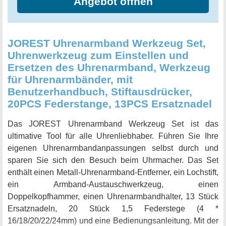
Angebot öffnen
ermöglichen ein einfaches Öffnen ohne Beschädigung der
Uhr. Das Federstegwerkzeug mit Skala und der Metall-
Uhrenarmband-Entferner erleichtern das Anpassen und
Ersetzen des Uhrenarmbands. Das Set enthält auch eine
JOREST Uhrenarmband Werkzeug Set,
detaillierte Bedienungsanleitung, die Ihnen bei der
Uhrenwerkzeug zum Einstellen und
Reparatur Ihrer Uhren hilft. Das JOREST
Ersetzen des Uhrenarmband, Werkzeug
Uhrmacherwerkzeug Set ist ein unverzichtbares Zubehör
für Uhrenarmbänder, mit
für alle Uhrenliebhaber und -sammler und eignet sich auch
Benutzerhandbuch, Stiftausdrücker,
perfekt als Geschenk für Freunde und Familie. Spare Sie
20PCS Federstange, 13PCS Ersatznadel
teure Reparaturkosten und nehmen Sie die Reparatur Ihrer
Uhren in die eigene Hand. Bestellen Sie jetzt Ihr JOREST
Das JOREST Uhrenarmband Werkzeug Set ist das
Uhrmacherwerkzeug Set und machen Sie Ihre Uhren
ultimative Tool für alle Uhrenliebhaber. Führen Sie Ihre
wieder funktionsfähig.
eigenen Uhrenarmbandanpassungen selbst durch und
sparen Sie sich den Besuch beim Uhrmacher. Das Set
enthält einen Metall-Uhrenarmband-Entferner, ein Lochstift,
ein Armband-Austauschwerkzeug, einen
Doppelkopfhammer, einen Uhrenarmbandhalter, 13 Stück
Ersatznadeln, 20 Stück 1,5 Federstege (4 *
16/18/20/22/24mm) und eine Bedienungsanleitung. Mit der