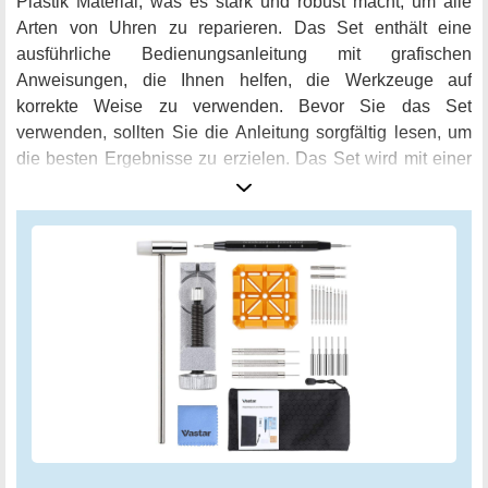
Plastik Material, was es stark und robust macht, um alle
Arten von Uhren zu reparieren. Das Set enthält eine
ausführliche Bedienungsanleitung mit grafischen
Anweisungen, die Ihnen helfen, die Werkzeuge auf
korrekte Weise zu verwenden. Bevor Sie das Set
verwenden, sollten Sie die Anleitung sorgfältig lesen, um
die besten Ergebnisse zu erzielen. Das Set wird mit einer
robusten Aufbewahrungstasche mit Reißverschluss
geliefert, die alle 29 Teile des Sets leicht und organisiert
aufbewahrt. Zu den Werkzeugen gehören ein
Uhrenarmband Link Entferner, 6 Uhrenarmbandfederstifte,
2 Ersatzköpfe für Federstegwerkzeug, ein Doppelkopf
Hammer und ein Uhrenarmband Halter. Zudem sind 3
Lochstempel, ein Reinigungstuch und 10 Federbolzen (2 *
18/19/20/21 / 22mm) enthalten. Das Set bietet Ihnen zwei
Möglichkeiten zum Entfernen des Uhrenarmbands. Sie
können entweder das Uhrenarmband Link Entferner oder
das Doppelhammer, Uhrenarmband Halter und Lochstift
verwenden, um das Uhrenarmband zu reparieren. Es ist