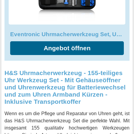
Demontage bis zur Montage - dieses Set macht jede
Reparatur einfach und bietet Ihnen auch noch viel Spaß
dabei. Das Set umfasst einen 4-in-1 Präzisions-
Schraubendreher sowie einen Uhrenarmband-Pin-
Eventronic Uhrmacherwerkzeug Set, Uhrenwerkzeug Batteriewechsel
Entferner. Ein kleiner Hammer, 4 Stanzenstifte für
Uhrenarmband-Anpassung, ein Uhrenarmband-Halter, ein
Angebot öffnen
Uhrengehäuse-Halter, ein Uhrengehäuse-Öffner, eine
Pinzette und ein Reinigungstuch runden das Set ab. Mit 20
Federstangen und 20 Stück Steckbolzen sowie einer
Bedienungsanleitung ist dieses Set das Profi-Werkzeug für
H&S Uhrmacherwerkzeug - 155-teiliges
die professionelle Uhrmacher-Reparatur. Bestellen Sie
Uhr Werkzeug Set - Mit Gehäuseöffner
noch heute das Eventronic Uhrmacherwerkzeug Set und
und Uhrenwerkzeug für Batteriewechsel
genießen Sie die vielen Vorteile, die es bietet.
und zum Uhren Armband Kürzen -
Inklusive Transportkoffer
Wenn es um die Pflege und Reparatur von Uhren geht, ist
das H&S Uhrmacherwerkzeug Set die perfekte Wahl. Mit
insgesamt 155 qualitativ hochwertigen Werkzeugen