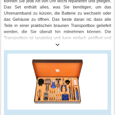
können Sie jede Art von Uhr leicht reparieren und pflegen.
Das Set enthält alles, was Sie benötigen, um das
Uhrenarmband zu kürzen, die Batterie zu wechseln oder
das Gehäuse zu öffnen. Das beste daran ist, dass alle
Teile in einer praktischen braunen Transportbox geliefert
werden, die Sie überall hin mitnehmen können. Die
Transportbox ist langlebig und kann einfach geöffnet und
geschlossen werden. Insgesamt ist das H&S
Uhrmacherwerkzeug Set eine Investition in die Zukunft
Ihrer Uhren. Mit hochwertigen Werkzeugen und allen
benötigten Teilen können Sie sicher sein, dass Sie Ihre
Uhren immer in einwandfreiem Zustand halten werden.