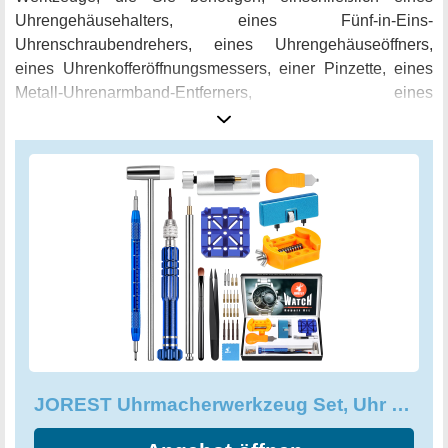
Uhrengehäusehalters, eines Fünf-in-Eins-
Uhrenschraubendrehers, eines Uhrengehäuseöffners,
eines Uhrenkofferöffnungsmessers, einer Pinzette, eines
Metall-Uhrenarmband-Entferners, eines
Doppelkopfhammers, eines Federstegwerkzeugs und 15
Ersatznadeln. Der Uhrengehäusehalter sorgt dafür, dass
Ihre Uhr beim Reparieren nicht verrutscht oder zerkratzt
wird. Er ist für Uhren bis zu einem Durchmesser von 50
mm geeignet und kann mit anderen Werkzeugen im Set
verwendet werden. Der Fünf-in-Eins-
Uhrenschraubendreher enthält fünf verschiedene
Schraubendreherbits, die für verschiedene Situationen
geeignet sind und auch für Brillen verwendet werden
können. Die Abdeckung am Ende des Schraubendrehers
kann geöffnet werden und hat eine hohle Innenseite zum
Aufbewahren anderer Schraubendreherbits. Der
JOREST Uhrmacherwerkzeug Set, Uhr Batteriewechsel Werkzeug
Uhrengehäuseöffner und Uhrenkofferöffnungsmesser sind
für verschiedene Uhrenabdeckungen geeignet und