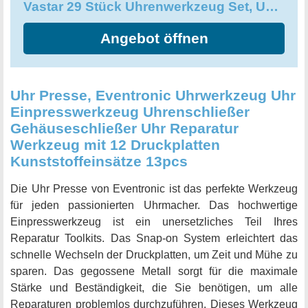
Vastar 29 Stück Uhrenwerkzeug Set, Uhrmacherwerkzeug Set
unglaublich einfach zu verwenden und hilft Ihnen dabei,
das Problem des Uhrenarmbands im Handumdrehen zu
Angebot öffnen
lösen. Mit diesem perfekten Uhrenarmband
Entfernungswerkzeug- Kit können Sie die Uhrenarmband
einfach entfernen und damit zu Hause Geld sparen. Es ist
ein unverzichtbares Set für jeden Uhrensammler oder
Uhr Presse, Eventronic Uhrwerkzeug Uhr
Uhrmacher und wird sicherlich Ihre Arbeit erleichtern.
Einpresswerkzeug Uhrenschließer
Kaufen Sie das Vastar 29 Stück Uhrenwerkzeug Set noch
Gehäuseschließer Uhr Reparatur
heute und machen Sie Ihre Uhrenreparatur einfach und
Werkzeug mit 12 Druckplatten
effektiv.
Kunststoffeinsätze 13pcs
Die Uhr Presse von Eventronic ist das perfekte Werkzeug
für jeden passionierten Uhrmacher. Das hochwertige
Einpresswerkzeug ist ein unersetzliches Teil Ihres
Reparatur Toolkits. Das Snap-on System erleichtert das
schnelle Wechseln der Druckplatten, um Zeit und Mühe zu
sparen. Das gegossene Metall sorgt für die maximale
Stärke und Beständigkeit, die Sie benötigen, um alle
Reparaturen problemlos durchzuführen. Dieses Werkzeug