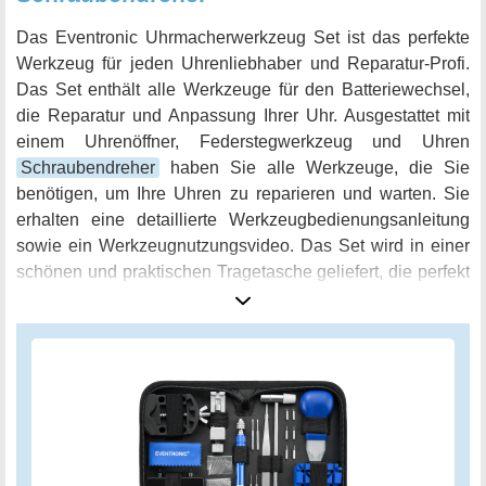
Das Eventronic Uhrmacherwerkzeug Set ist das perfekte
Werkzeug für jeden Uhrenliebhaber und Reparatur-Profi.
Das Set enthält alle Werkzeuge für den Batteriewechsel,
die Reparatur und Anpassung Ihrer Uhr. Ausgestattet mit
einem Uhrenöffner, Federstegwerkzeug und Uhren
Schraubendreher
haben Sie alle Werkzeuge, die Sie
benötigen, um Ihre Uhren zu reparieren und warten. Sie
erhalten eine detaillierte Werkzeugbedienungsanleitung
sowie ein Werkzeugnutzungsvideo. Das Set wird in einer
schönen und praktischen Tragetasche geliefert, die perfekt
als Geschenk für Freunde und Familie geeignet ist. Alle
Werkzeuge sind aus hochwertigem Edelstahl gefertigt und
langlebig, aber auch rostfrei. Das macht das Eventronic
Uhrmacherwerkzeug Set zu Ihrem zuverlässigen Begleiter
bei jeder Reparatur oder Wartung Ihrer Uhr. Mit diesem Set
können Sie einfach die Länge des Bandes anpassen, das
Band ersetzen, die Abdeckung öffnen, die Uhrbatterie
ersetzen und Dichtungen austauschen. Von der