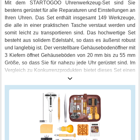
Mit dem STARTOGOO Uhrenwerkzeug-Set sind Sie
bestens gerüstet für alle Reparaturen und Einstellungen an
Ihren Uhren. Das Set enthält insgesamt 149 Werkzeuge,
die alle in einer praktischen Tasche verstaut werden und
somit leicht zu transportieren sind. Das hochwertige Set
besteht aus solidem Edelstahl, so dass es äußerst robust
und langlebig ist. Der verstellbare Gehäusebodenöffner mit
3 Kiefern öffnet Gehäuseböden von 20 mm bis zu 55 mm
Größe, so dass Sie für nahezu jede Uhr gerüstet sind. Im
Vergleich zu Konkurrenzprodukten bietet dieses Set einen
größeren Öffnungsbereich, was es besonders vielseitig
macht. Dieses professionelle und multifunktionale Set ist
für Einsteiger und erfahrene Uhrmacher gleichermaßen
geeignet. Es bietet alles, was Sie benötigen, um Armband
und Bänder einzustellen, Uhrenbatterien zu wechseln oder
Dichtungen anzubringen. Auch das Öffnen von
Uhrenrückseiten ist mit diesem Set kein Problem mehr.