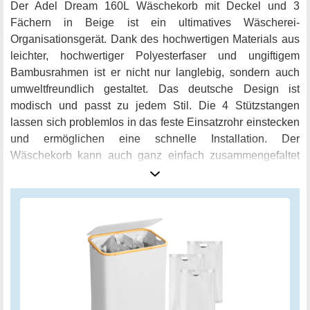
Der Adel Dream 160L Wäschekorb mit Deckel und 3
Fächern in Beige ist ein ultimatives Wäscherei-
Organisationsgerät. Dank des hochwertigen Materials aus
leichter, hochwertiger Polyesterfaser und ungiftigem
Bambusrahmen ist er nicht nur langlebig, sondern auch
umweltfreundlich gestaltet. Das deutsche Design ist
modisch und passt zu jedem Stil. Die 4 Stützstangen
lassen sich problemlos in das feste Einsatzrohr einstecken
und ermöglichen eine schnelle Installation. Der
Wäschekorb kann auch ganz einfach zusammengefaltet
werden, um bei Nichtgebrauch Platz zu sparen. Der
Wäschekorb besteht aus natürlichen Bambusstützstangen
und oberen Bambusringen als Hauptstruktur. Die
Auflagefläche ist breiter und fester. Aus hochwertigem
kationischem Tuch hergestellt, hat es eine starke
Verschleißfestigkeit. Es fügt keine chemischen
Komponenten hinzu und kann mit Zuversicht verwendet
werden. Die abnehmbare Stange, robuste Bodenplatte und
der Bambusrahmen an der Oberseite verhindern Falten