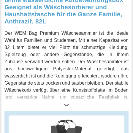
Geeignet als Wäschesortierer und
Haushaltstasche für die Ganze Familie,
Anthrazit, 82L
Der WEM Bag Premium Wäschesammler ist die ideale
Wahl für Familien und Studenten. Mit einer Kapazität von
82 Litern bietet er viel Platz für schmutzige Kleidung,
Spielzeug oder andere Gegenstände, die in Ihrem
Zuhause verwahrt werden sollen. Der Wäschesammler ist
aus hochwertigem Polyester-Material gefertigt, das
wasserdicht ist und die Reinigung erleichtert, wodurch Ihre
Gegenstände stets trocken und sauber bleiben. Der stabile
Wäschekorb verfügt über eine Kunststoffplatte im Boden
und verstärkte Nähte, um zusätzliche Festigkeit zu
gewährleisten. Zwei komfortable Griffe aus Schaumstoff
sorgen dafür, dass der Transport der Wäsche zum
Schlafzimmer, Bad oder Waschraum ohne Schwierigkeiten
geht. Mit der großen Öffnung können Sie jederzeit schnell
auf den Inhalt des Wäschesammlers zugreifen. Die