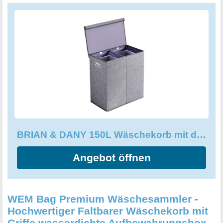
von ca. 150 Litern ist der BRIAN & DANY Wäschekorb
super geräumig und bietet genug Platz für Ihre gesamte
Wäsche. Darüber hinaus ist der Wäschekorb einfach
zusammenzubauen und somit schnell einsatzbereit. Mit
Maßen von 65 x 64 x 36 cm und in ansprechendem Grau
passt dieser Wäschekorb perfekt zu jedem Haushalt und
ist eine praktische und stilvolle Ergänzung für Ihr Zuhause!
BRIAN & DANY 150L Wäschekorb mit deckel, Zwei Fächer Wäschebox
Angebot öffnen
WEM Bag Premium Wäschesammler -
Hochwertiger Faltbarer Wäschekorb mit
Griffe wasserdichte Aufbewahrungsbox