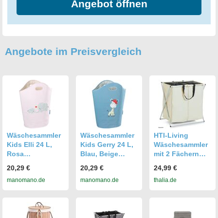
Angebot öffnen
Angebote im Preisvergleich
Wäschesammler
Wäschesammler
HTI-Living
Kids Elli 24 L,
Kids Gerry 24 L,
Wäschesammler
Rosa
Blau, Beige
mit 2 Fächern
Wäschesammler
Wäschesammler
Wäschesammler
20,29 €
20,29 €
24,99 €
- Wenko
- Wenko
mit 2 Fächern
manomano.de
manomano.de
thalia.de