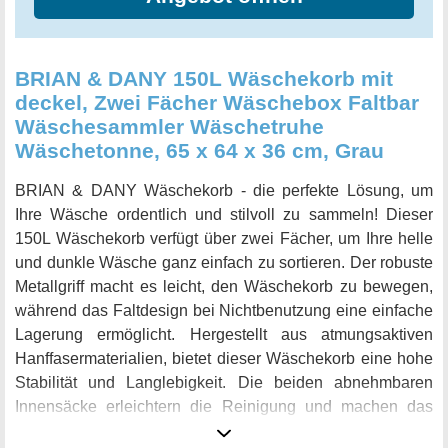
Er ist in sieben verschiedenen Farben erhältlich und passt
perfekt in jeden Haushalt.
BRIAN & DANY 150L Wäschekorb mit
deckel, Zwei Fächer Wäschebox Faltbar
Wäschesammler Wäschetruhe
Wäschetonne, 65 x 64 x 36 cm, Grau
BRIAN & DANY Wäschekorb - die perfekte Lösung, um
Ihre Wäsche ordentlich und stilvoll zu sammeln! Dieser
150L Wäschekorb verfügt über zwei Fächer, um Ihre helle
und dunkle Wäsche ganz einfach zu sortieren. Der robuste
Metallgriff macht es leicht, den Wäschekorb zu bewegen,
während das Faltdesign bei Nichtbenutzung eine einfache
Lagerung ermöglicht. Hergestellt aus atmungsaktiven
Hanffasermaterialien, bietet dieser Wäschekorb eine hohe
Stabilität und Langlebigkeit. Die beiden abnehmbaren
Innensäcke erleichtern die Reinigung und machen das
Entfernen der Wäsche ein Kinderspiel. Mit einer Kapazität