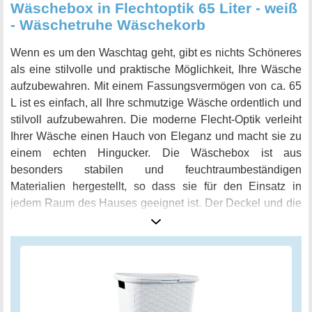
Wäschebox in Flechtoptik 65 Liter - weiß
- Wäschetruhe Wäschekorb
Wenn es um den Waschtag geht, gibt es nichts Schöneres
als eine stilvolle und praktische Möglichkeit, Ihre Wäsche
aufzubewahren. Mit einem Fassungsvermögen von ca. 65
L ist es einfach, all Ihre schmutzige Wäsche ordentlich und
stilvoll aufzubewahren. Die moderne Flecht-Optik verleiht
Ihrer Wäsche einen Hauch von Eleganz und macht sie zu
einem echten Hingucker. Die Wäschebox ist aus
besonders stabilen und feuchtraumbeständigen
Materialien hergestellt, so dass sie für den Einsatz in
jedem Raum des Hauses geeignet ist. Der Deckel und die
seitlichen Tragegriffe machen es einfach, die Wäschebox
zu öffnen und zu schließen sowie sie zu transportieren,
wenn es notwendig ist. Die Größe der Wäschebox beträgt
ca. 60 cm x 44 cm x 33 cm (Höhe x Breite x Tiefe), was
bedeutet, dass sie groß genug für eine ganze Woche
Schmutzwäsche ist. Mit seiner ansprechenden Optik und