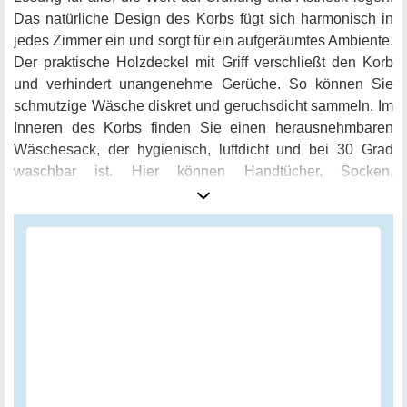
Das natürliche Design des Korbs fügt sich harmonisch in
jedes Zimmer ein und sorgt für ein aufgeräumtes Ambiente.
Der praktische Holzdeckel mit Griff verschließt den Korb
und verhindert unangenehme Gerüche. So können Sie
schmutzige Wäsche diskret und geruchsdicht sammeln. Im
Inneren des Korbs finden Sie einen herausnehmbaren
Wäschesack, der hygienisch, luftdicht und bei 30 Grad
waschbar ist. Hier können Handtücher, Socken,
Unterwäsche und Schuhe vorübergehend aufbewahrt
werden. Mit einem Griff (Kordel) bewegen Sie die
Wäschetonne flexibel zur Waschmaschine. Die
Wäschetonne bietet mit 72 Litern ausreichend Platz für die
Wäsche von einem 2-Personen-Haushalt, fügt sich dabei
aber trotzdem platzsparend in die Ecke. Bei Nichtbedarf
kann der Bambus Wäschekorb Curly einfach und schnell
zusammengefaltet werden. Mit diesem praktischen und
stilvollen Wäschesammler können Sie Ihre Kleidung
organisiert aufbewahren und gleichzeitig ein modernes