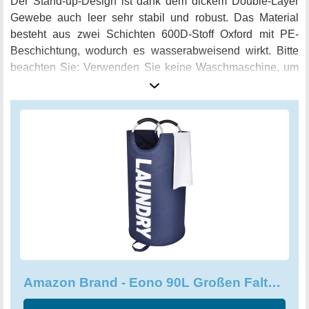
Der Stand-up-Design ist dank dem dickem Double-Layer
Gewebe auch leer sehr stabil und robust. Das Material
besteht aus zwei Schichten 600D-Stoff Oxford mit PE-
Beschichtung, wodurch es wasserabweisend wirkt. Bitte
beachten Sie: Verwenden Sie keine Waschmaschine, um
die Tasche zu reinigen, da dies der Beschichtung schaden
kann. Der Wäschekorb ist leicht faltbar und der Soft-
Aluminiumgriff erleichtert das Tragen. Entdecken Sie mit
dem Eono 90L Großen Faltbare Wäschekorb eine
praktische und langlebige Lösung für Ihre
Wäscheaufbewahrung.
Amazon Brand - Eono 90L Großen Faltbare Wäschekörbe, EINWEG