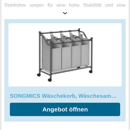
Stahlrohre sorgen für eine hohe Stabilität und eine
Tragkraft von bis zu 40 kg. Der Wäschewagen lässt sich
dank der 4 Rollen und der Griffe problemlos von Raum zu
Raum bewegen. Die beiden feststellbaren Rollen sorgen
dafür, dass der Wagen auch an Ort und Stelle bleibt. Doch
nicht nur als Wäschekorb ist dieses Produkt ideal, auch als
Aufbewahrung für Spielzeug oder andere Gegenstände
kann es eingesetzt werden. Der SONGMICS Wäschekorb
bietet eine unkomplizierte Möglichkeit, Ordnung in Ihr
Zuhause zu bringen und Platz zu schaffen. Überzeugen
Sie sich selbst von diesem vielseitigen und langlebigen
Wäschesortierer und erleben Sie den Komfort einer
geordneten Wohnatmosphäre!
SONGMICS Wäschekorb, Wäschesammler, Wäschesortierer mit 4 abnehmbaren Stofftaschen, LSF005GS
Angebot öffnen