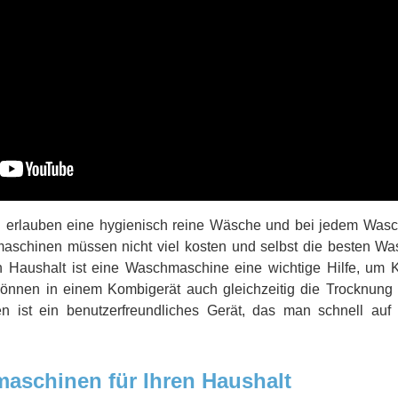
erlauben eine hygienisch reine Wäsche und bei jedem Wasc
aschinen müssen nicht viel kosten und selbst die besten Wa
en Haushalt ist eine Waschmaschine eine wichtige Hilfe, um 
önnen in einem Kombigerät auch gleichzeitig die Trocknung
en ist ein benutzerfreundliches Gerät, das man schnell a
schinen für Ihren Haushalt