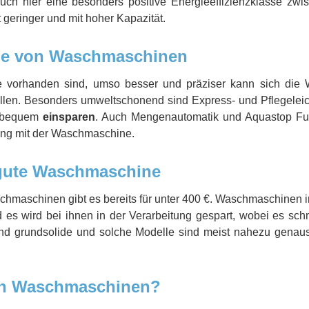
h hier eine besonders positive Energieeffizienzklasse zwi
geringer und mit hoher Kapazität.
e von Waschmaschinen
vorhanden sind, umso besser und präziser kann sich die 
len. Besonders umweltschonend sind Express- und Pflegelei
 bequem
einsparen
. Auch Mengenautomatik und Aquastop Funk
gang mit der Waschmaschine.
 gute Waschmaschine
hmaschinen gibt es bereits für unter 400 €. Waschmaschinen i
d es wird bei ihnen in der Verarbeitung gespart, wobei es sc
nd grundsolide und solche Modelle sind meist nahezu genaus
ren Waschmaschinen?