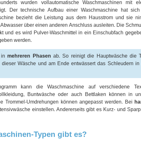
hunderts wurden vollautomatische Waschmaschinen mit ele
igt. Der technische Aufbau einer Waschmaschine hat sic
schine bezieht die Leistung aus dem Hausstrom und sie ni
 Abwasser über einen anderen Anschluss ausleiten. Die Schmut
ckt und es wird Pulver-Waschmittel in ein Einschubfach gegeb
geben werden.
 in
mehreren Phasen
ab. So reinigt die Hauptwäsche die T
s dieser Wäsche und am Ende entwässert das Schleudern in 
ogramm kann die Waschmaschine auf verschiedene Textil
Wollkleidung, Buntwäsche oder auch Bettlaken können in unt
ie Trommel-Umdrehungen können angepasst werden. Bei
ha
ntensivwäsche einstellen. Andererseits gibt es Kurz- und Sp
schinen-Typen gibt es?