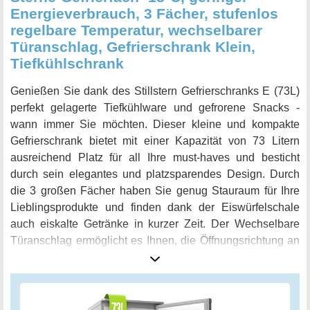
von Stillstern.
Energieverbrauch, 3 Fächer, stufenlos
regelbare Temperatur, wechselbarer
Türanschlag, Gefrierschrank Klein,
Tiefkühlschrank
Genießen Sie dank des Stillstern Gefrierschranks E (73L)
perfekt gelagerte Tiefkühlware und gefrorene Snacks -
wann immer Sie möchten. Dieser kleine und kompakte
Gefrierschrank bietet mit einer Kapazität von 73 Litern
ausreichend Platz für all Ihre must-haves und besticht
durch sein elegantes und platzsparendes Design. Durch
die 3 großen Fächer haben Sie genug Stauraum für Ihre
Lieblingsprodukte und finden dank der Eiswürfelschale
auch eiskalte Getränke in kurzer Zeit. Der Wechselbare
Türanschlag ermöglicht es Ihnen, die Öffnungsrichtung an
Ihre Raumsituation anzupassen und der Super leise
Betrieb, mit nur 41 dB, lässt Sie selbst bei höchster Stufe
Ihre Ruhe genießen. Diese besonders leise Lautstärke
wird Sie sogar an flüsternde Stimmen oder eine ruhige