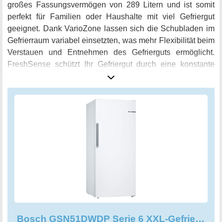
großes Fassungsvermögen von 289 Litern und ist somit
perfekt für Familien oder Haushalte mit viel Gefriergut
geeignet. Dank VarioZone lassen sich die Schubladen im
Gefrierraum variabel einsetzten, was mehr Flexibilität beim
Verstauen und Entnehmen des Gefrierguts ermöglicht.
FreshSense schützt Ihr Gefriergut durch eine konstante
Gefriertemperatur und spart somit Energie. Die langlebige
LED-Beleuchtung sorgt für eine gleichmäßige und
blendfreie Ausleuchtung des Kühlraums und dank der
BigBox-Gefriergutschublade können Sie Einfrierbehälter
stapeln oder auch großes Gefriergut platzsparend
verstauen. Besonders praktisch: Dank NoFrost müssen Sie
nie wieder abtauen! Der Bosch GSN51DWDP Serie 6
XXL-Gefrierschrank schützt Sie vor Eisbildung und spart
somit Mühe und Zeit. Mit einer Energieeffizienzklasse von
D ist er zudem noch sparsam im Verbrauch. Überzeugen
Sie sich selbst von der hervorragenden Qualität des Bosch
GSN51DWDP Serie 6 XXL-Gefrierschranks und genießen
Bosch GSN51DWDP Serie 6 XXL-Gefrierschrank, 161 x 70 cm extra breit
Sie perfekt gekühlte und frische Lebensmittel.