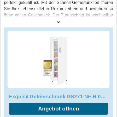
perfekt gekühlt ist. Mit der Schnell-Gefrierfunktion frieren
Sie Ihre Lebensmittel in Rekordzeit ein und bewahren so
ihren vollen Geschmack. Der Türanschlag ist wechselbar
und somit passt der Gefrierschrank in jede Küche. Mit der
Energieeffizienzklasse E ist dieser Gefrierschrank nicht nur
sehr energiesparend, sondern auch extrem nachhaltig.
Dank des praktischen Displays sehen Sie auf einen Blick
alle wichtigen Informationen. Bestellen Sie noch heute den
Exquisit Gefrierschrank GS271-NF-H-010E und halten Sie
Ihr Tiefkühlgut frisch wie nie zuvor!
Exquisit Gefrierschrank GS271-NF-H-010E weiss - Standgerät
Angebot öffnen