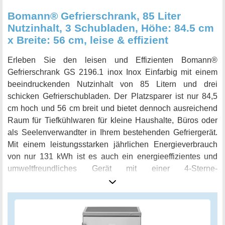
Raum. Mit dem Hisense FV191N4AW2 Gefrierschrank
Bomann® Gefrierschrank, 85 Liter
legen Sie sich ein zuverlässiges und komfortables Gerät
Nutzinhalt, 3 Schubladen, Höhe: 84.5 cm
zu, das Ihnen das Gefrieren deutlich einfacher und
x Breite: 56 cm, leise & effizient
angenehmer machen wird.
Erleben Sie den leisen und Effizienten Bomann®
Gefrierschrank GS 2196.1 inox Inox Einfarbig mit einem
beeindruckenden Nutzinhalt von 85 Litern und drei
schicken Gefrierschubladen. Der Platzsparer ist nur 84,5
cm hoch und 56 cm breit und bietet dennoch ausreichend
Raum für Tiefkühlwaren für kleine Haushalte, Büros oder
als Seelenverwandter in Ihrem bestehenden Gefriergerät.
Mit einem leistungsstarken jährlichen Energieverbrauch
von nur 131 kWh ist es auch ein energieeffizientes und
umweltfreundliches Gerät mit einer 4-Sterne-
Kennzeichnung für eine optimale Kühlung. Mit einer
Inklusiv-Eiswürfelschale ist der Bomann GS 2196.1 auch
der perfekte Freund für erfrischende Getränke. Der
wechselbare Türanschlag und justierbare Standfüße