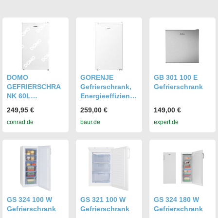
DOMO
GORENJE
GB 301 100 E
GEFRIERSCHRA
Gefrierschrank,
Gefrierschrank
NK 60L
Energieeffizienz:
Gefrierschrank
E (A-G), weiß,
249,95 €
259,00 €
149,00 €
EEK: D (A - G) 60
B:47,5cm H:84cm
conrad.de
baur.de
expert.de
l Standgerät
T:45cm,
Weiß
Gefrierschränke,
Table Tops -
Minigefrierschra
nk
GS 324 100 W
GS 321 100 W
GS 324 180 W
Gefrierschrank
Gefrierschrank
Gefrierschrank