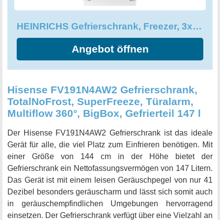
hochwertige Qualität und ausgezeichneten Service zu
erhalten. Als Geschenkidee eignet sich dieser praktische
HEINRICHS Gefrierschrank, Freezer, 3x Gefrierschublade
Gefrierschrank perfekt für alle, die mit einer kleinen Geste
große Freude bereiten möchten. Der Mini Freezer ist
Angebot öffnen
zudem nahezu lautlos (38dB) und lässt sich einfach und
platzsparend überall aufstellen - egal, ob zu Hause oder
unterwegs. Egal ob Sie Campingfan, Gamer oder
Bürohengst sind, der HEINRICHS Gefrierschrank ist die
Hisense FV191N4AW2 Gefrierschrank,
richtige Wahl für alle, die Wert auf Flexibilität, Design und
TotalNoFrost, SuperFreeze, Türalarm,
Leistung legen. Sichern Sie sich jetzt Ihren eigenen Mini
Multiflow 360°, BigBox, Gefrierteil 147 l
Gefrierschrank und überzeugen Sie sich selbst von der
einzigartigen Qualität und Vielseitigkeit dieses Produkts!
Der Hisense FV191N4AW2 Gefrierschrank ist das ideale
Gerät für alle, die viel Platz zum Einfrieren benötigen. Mit
einer Größe von 144 cm in der Höhe bietet der
Gefrierschrank ein Nettofassungsvermögen von 147 Litern.
Das Gerät ist mit einem leisen Geräuschpegel von nur 41
Dezibel besonders geräuscharm und lässt sich somit auch
in geräuschempfindlichen Umgebungen hervorragend
einsetzen. Der Gefrierschrank verfügt über eine Vielzahl an