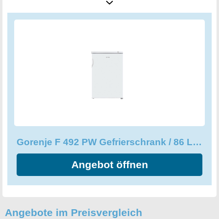
elegante Optik und fügt sich harmonisch in jeden Raum
ein. Der Gorenje F 492 PW Gefrierschrank überzeugt
durch seine hohe Qualität und ist ein zuverlässiger
Begleiter für Ihren Alltag!
Gorenje F 492 PW Gefrierschrank / 86 Liter / 40dB / Weiß, F492PW
Angebot öffnen
Angebote im Preisvergleich