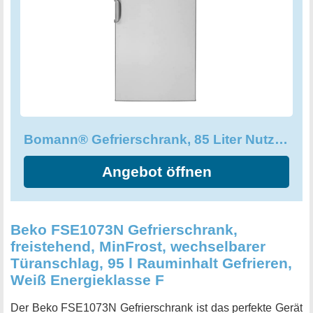
bieten den Komfort und die Anpassungsfähigkeit, die Sie in
Ihrer Küche erwarten, und mit einem externen Griff ist
dieses Gerät auch leicht zu bewegen. Verschwenden Sie
keine Energie in einem großen Gerät, wenn Sie die
Möglichkeit haben, Ihre Lebensmittel in diesem
praktischen Raumwunder zu lagern und Strom zu sparen!
Bomann® Gefrierschrank, 85 Liter Nutzinhalt, 3 Schubladen
Angebot öffnen
Beko FSE1073N Gefrierschrank,
freistehend, MinFrost, wechselbarer
Türanschlag, 95 l Rauminhalt Gefrieren,
Weiß Energieklasse F
Der Beko FSE1073N Gefrierschrank ist das perfekte Gerät