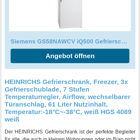
Die integrierten Sensoren überwachen und steuern
automatische Abtau-Zyklen, so dass Sie sich um nichts
mehr kümmern müssen. Das multiAlarm-System
benachrichtigt Sie optisch und akustisch, sobald die
Temperatur im Gefrierschrank steigt und wird dadurch zum
Siemens GS58NAWCV iQ500 Gefrierschrank, 191 x 70 cm
zuverlässigen Helfer im Alltag. Ein weiteres Plus: Dieser
Gefrierschrank trägt auch zum Umweltschutz bei, denn er
Angebot öffnen
erreicht die Energieeffizienzklasse C und spart somit
Energie und Kosten. Insgesamt ist der Siemens
GS58NAWCV iQ500 Gefrierschrank somit eine Investition,
die sich auf jeden Fall lohnt.
HEINRICHS Gefrierschrank, Freezer, 3x
Gefrierschublade, 7 Stufen
Temperaturregler, Airflow, wechselbarer
Türanschlag, 61 Liter Nutzinhalt,
Temperatur:-18°C~-38°C, weiß HGS 4089
weiß
Der HEINRICHS Gefrierschrank ist der perfekte Begleiter
für alle, die auch in kleinen Wohnungen oder im Büro nicht