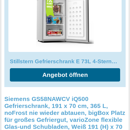
Wohnstraße erinnern. Dank der 3-Stufen-
Temperaturregelung, können Sie die Kühlung genau an
Ihre Bedürfnisse und Inhalt anpassen. Doch das ist noch
nicht alles. Der Gefrierschrank spart auch noch bares Geld,
denn mit der Energieeffizienzklasse E und einem
Jahresdurchschnittsverbrauch von nur 160 kWh, kommen
Sie mit lediglich 3,83 EUR im Monat aus. Mit dem
STILSTERN Gefrierschrank E (73L) bekommen Sie nicht
Stillstern Gefrierschrank E 73L 4-Sterne-Gefrierfach -18°C
nur eine effiziente und umweltfreundliche Lösung für Ihre
Tiefkühlware, sondern auch einen Top-Service, auf den Sie
Angebot öffnen
sich verlassen können!
Siemens GS58NAWCV iQ500
Gefrierschrank, 191 x 70 cm, 365 L,
noFrost nie wieder abtauen, bigBox Platz
für großes Gefriergut, varioZone flexible
Glas-und Schubladen, Weiß 191 (H) x 70