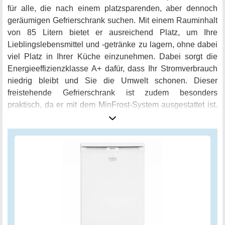
für alle, die nach einem platzsparenden, aber dennoch
geräumigen Gefrierschrank suchen. Mit einem Rauminhalt
von 85 Litern bietet er ausreichend Platz, um Ihre
Lieblingslebensmittel und -getränke zu lagern, ohne dabei
viel Platz in Ihrer Küche einzunehmen. Dabei sorgt die
Energieeffizienzklasse A+ dafür, dass Ihr Stromverbrauch
niedrig bleibt und Sie die Umwelt schonen. Dieser
freistehende Gefrierschrank ist zudem besonders
praktisch, da er mit dem MinFrost-System ausgestattet ist.
Dadurch frieren Ihre Lebensmittel schneller und länger,
während gleichzeitig die Eisbildung reduziert wird. Dies
führt dazu, dass Sie das Gerät seltener abtauen müssen
und somit Zeit sparen. Ein zusätzliches Highlight ist der
wechselbare Türanschlag, welcher es Ihnen ermöglicht,
die Tür nach links oder rechts öffnend anzubringen und
somit flexibler zu sein. Insgesamt präsentiert sich der Beko
FSE1073N Gefrierschrank als ein zuverlässiger, aber
dennoch preisgünstiger Helfer in Ihrer Küche und sorgt für