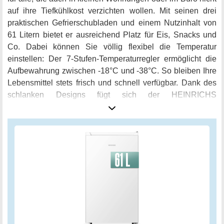
auf ihre Tiefkühlkost verzichten wollen. Mit seinen drei
praktischen Gefrierschubladen und einem Nutzinhalt von
61 Litern bietet er ausreichend Platz für Eis, Snacks und
Co. Dabei können Sie völlig flexibel die Temperatur
einstellen: Der 7-Stufen-Temperaturregler ermöglicht die
Aufbewahrung zwischen -18°C und -38°C. So bleiben Ihre
Lebensmittel stets frisch und schnell verfügbar. Dank des
schlanken Designs fügt sich der HEINRICHS
Gefrierschrank dezent in jedes Ambiente ein. Besonders
nützlich: Der Türanschlag lässt sich ganz einfach
wechseln, um den Gefrierschrank genau auf Ihre
Bedürfnisse abzustimmen. Und all das bei einem
sparsamen Energieverbrauch, der Sie in der
Haushaltskasse spüren lässt. Mit dem
Energieeffizienzlabel E und einem Verbrauch von nur 156
kWh pro Jahr bietet dieser Mini Gefrierschrank Ihnen ein
optimales Preis-Leistungs-Verhältnis. Doch nicht nur das:
Bei HEINRICHS haben Sie auch die Gewissheit,