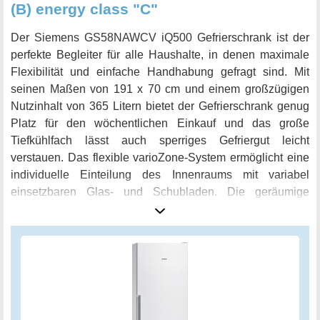
(B) energy class "C"
Der Siemens GS58NAWCV iQ500 Gefrierschrank ist der
perfekte Begleiter für alle Haushalte, in denen maximale
Flexibilität und einfache Handhabung gefragt sind. Mit
seinen Maßen von 191 x 70 cm und einem großzügigen
Nutzinhalt von 365 Litern bietet der Gefrierschrank genug
Platz für den wöchentlichen Einkauf und das große
Tiefkühlfach lässt auch sperriges Gefriergut leicht
verstauen. Das flexible varioZone-System ermöglicht eine
individuelle Einteilung des Innenraums mit variabel
einsetzbaren Glas- und Schubladen. Die geräumige
bigBox ist ideal für größere Gefriergüter wie ganze
Hähnchen oder Torten und bietet dadurch ungeahnte
Flexibilität bei der Einlagerung. Dank der flächenbündigen
LED-Beleuchtung wird der Inhalt des Gefrierschranks
immer optimal ausgeleuchtet, ohne zu blenden. Ein
besonderes Highlight ist die noFrost-Technologie, die es
Ihnen ermöglicht, nie wieder manuell abtauen zu müssen.