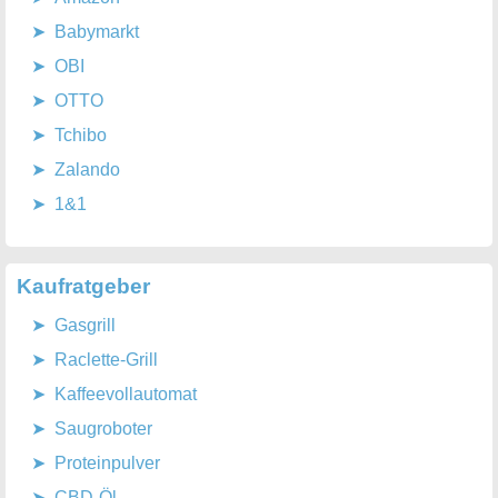
Babymarkt
OBI
OTTO
Tchibo
Zalando
1&1
Kaufratgeber
Gasgrill
Raclette-Grill
Kaffeevollautomat
Saugroboter
Proteinpulver
CBD-Öl