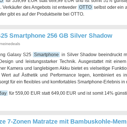
O
für 339,99 EUR statt 689,99 EUR und ist somit 51% günstig
. Verkäufer des Angebots ist entweder
OTTO
selbst oder ein 
fer gibt es auf der Produktseite bei OTTO.
25 Smartphone 256 GB Silver Shadow
meinedeals
ng Galaxy S25
Smartphone
in Silver Shadow beeindruckt m
Design und leistungsstarker Technik. Ausgestattet mit eine
licher Kamera und langlebigem Akku bietet es vielseitige Funktion
e Wert auf Ästhetik und Performance legen, kombiniert es i
sorgt für ein flexibles und komfortables Smartphone-Erlebnis in
Bay
für 559,00 EUR statt 649,00 EUR und ist somit 14% günsti
ze 7-Zonen Matratze mit Bambuskohle-Me