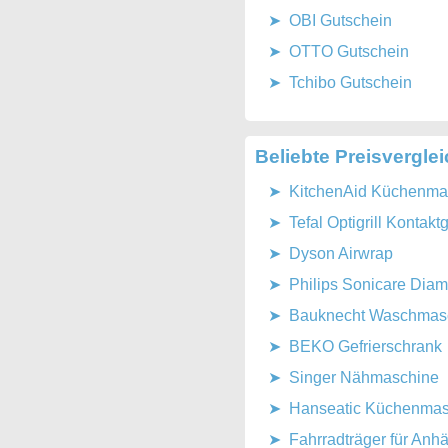
OBI Gutschein
OTTO Gutschein
Tchibo Gutschein
Beliebte Preisvergle
KitchenAid Küchenmas
Tefal Optigrill Kontaktgr
Dyson Airwrap
Philips Sonicare Dia
Bauknecht Waschmasch
BEKO Gefrierschrank
Singer Nähmaschine
Hanseatic Küchenmas
Fahrradträger für Anh