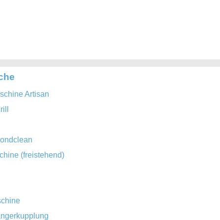
iche
chine Artisan
ill
mondclean
ine (freistehend)
chine
ängerkupplung