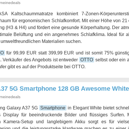
meinedeals
SA Kaltschaummatratze kombiniert 7-Zonen-Körperunterst
um für ergonomischen Schlafkomfort. Mit einer Höhe von 21 c
ng (H3 & H4) und fördert eine gesunde Körperhaltung. Der at
ptimale Belüftung und ein angenehmes Schlafklima. Ideal für al
 umweltfreundlichen Materialien suchen.
TO
für 99,99 EUR statt 399,99 EUR und ist somit 75% günstig
. Verkäufer des Angebots ist entweder
OTTO
selbst oder ein 
fer gibt es auf der Produktseite bei OTTO.
A37 5G Smartphone 128 GB Awesome White
meinedeals
ng Galaxy A37 5G
Smartphone
in Elegant White bietet schnel
s Display für beeindruckende Bilder und flüssiges Surfen. 
em Kamera-Setup und langlebigem Akku sorgt es für vielse
sign und die leistungsstarke Hardware machen es zu einer id