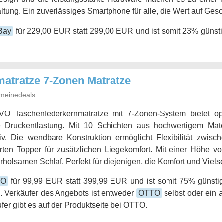
ng. Ein zuverlässiges Smartphone für alle, die Wert auf Gesch
Bay
für 229,00 EUR statt 299,00 EUR und ist somit 23% günsti
atratze 7-Zonen Matratze
meinedeals
 Taschenfederkernmatratze mit 7-Zonen-System bietet op
Druckentlastung. Mit 10 Schichten aus hochwertigem Mater
iv. Die wendbare Konstruktion ermöglicht Flexibilität zwis
erten Topper für zusätzlichen Liegekomfort. Mit einer Höhe vo
rholsamen Schlaf. Perfekt für diejenigen, die Komfort und Vielse
TO
für 99,99 EUR statt 399,99 EUR und ist somit 75% günstig
. Verkäufer des Angebots ist entweder
OTTO
selbst oder ein 
fer gibt es auf der Produktseite bei OTTO.