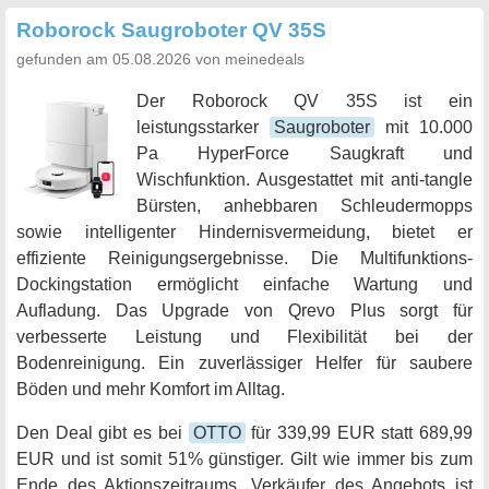
Roborock Saugroboter QV 35S
gefunden am 05.08.2026 von meinedeals
Der Roborock QV 35S ist ein
leistungsstarker
Saugroboter
mit 10.000
Pa HyperForce Saugkraft und
Wischfunktion. Ausgestattet mit anti-tangle
Bürsten, anhebbaren Schleudermopps
sowie intelligenter Hindernisvermeidung, bietet er
effiziente Reinigungsergebnisse. Die Multifunktions-
Dockingstation ermöglicht einfache Wartung und
Aufladung. Das Upgrade von Qrevo Plus sorgt für
verbesserte Leistung und Flexibilität bei der
Bodenreinigung. Ein zuverlässiger Helfer für saubere
Böden und mehr Komfort im Alltag.
Den Deal gibt es bei
OTTO
für 339,99 EUR statt 689,99
EUR und ist somit 51% günstiger. Gilt wie immer bis zum
Ende des Aktionszeitraums. Verkäufer des Angebots ist