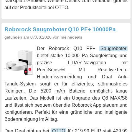
Marktplatz-Anbieter. Weitere Details zum Verkäufer gibt es
auf der Produktseite bei OTTO.
Roborock Saugroboter Q10 PF+ 10000Pa
gefunden am 07.08.2026 von meinedeals
Der Roborock Q10 PF+
Saugroboter
bietet starke 10.000 Pa Saugleistung und
präzise LiDAR-Navigation mit
PreciSense®. Mit ReactiveTech-
Hindernisvermeidung und Dual Anti-
Tangle-System sorgt er für effizientes, störungsfreies
Reinigen. Die 5200 mAh Batterie ermöglicht lange
Laufzeiten. Das Modell ist ein Upgrade des Q8 MAX/S8
und lässt sich bequem über die Roborock App steuern und
konfigurieren. Perfekt für eine gründliche und intelligente
Bodenreinigung im Alltag.
Den Deal gibt es bei
OTTO
für 219,99 EUR statt 429,99