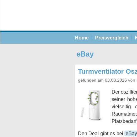
Home
Preisvergleich
eBay
Turmventilator Osz
gefunden am 03.08.2026 von 
Der oszilli
seiner hoh
vielseitig
Raumatmos
Platzbedarf
Den Deal gibt es bei
eBa