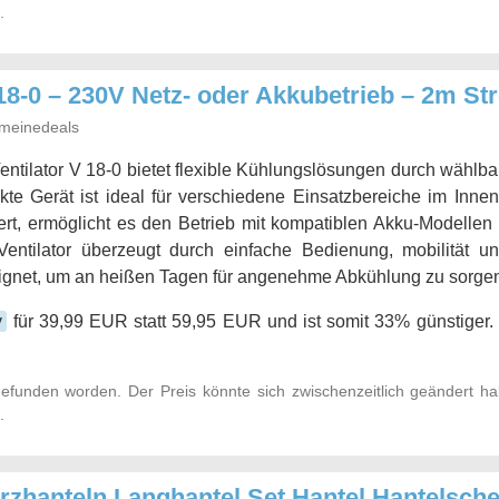
.
18-0 – 230V Netz- oder Akkubetrieb – 2m St
meinedeals
ntilator V 18-0 bietet flexible Kühlungslösungen durch wählba
te Gerät ist ideal für verschiedene Einsatzbereiche im Inn
ert, ermöglicht es den Betrieb mit kompatiblen Akku-Modellen
entilator überzeugt durch einfache Bedienung, mobilität und 
eignet, um an heißen Tagen für angenehme Abkühlung zu sorgen
y
für 39,99 EUR statt 59,95 EUR und ist somit 33% günstiger. 
efunden worden. Der Preis könnte sich zwischenzeitlich geändert h
.
rzhanteln Langhantel Set Hantel Hantelsche