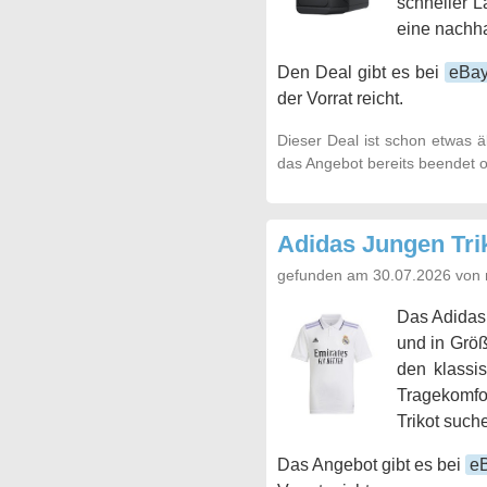
schneller L
eine nachha
Den Deal gibt es bei
eBa
der Vorrat reicht.
Dieser Deal ist schon etwas ä
das Angebot bereits beendet o
Adidas Jungen Trik
gefunden am 30.07.2026 von 
Das Adidas 
und in Größ
den klassi
Tragekomfor
Trikot such
Das Angebot gibt es bei
e