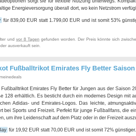
adeoptionen sorgt sie für flexible Nutzung unterwegs. Kompakt
ltige Energieversorgung überall dort, wo kein Netzstrom verfügb
y
für 839,00 EUR statt 1.799,00 EUR und ist somit 53% günstig
lter und
vor 8 Tagen
gefunden worden. Der Preis könnte sich zwische
der ausverkauft sein.
ot Fußballtrikot Emirates Fly Better Saison
meinedeals
Fußballtrikot Emirates Fly Better für Jungen aus der Saison 2
e 128 erhältlich. Es besticht durch ein modernes Design mit a
schen Adidas- und Emirates-Logos. Das leichte, atmungsaktiv
t bei Sports und Freizeit. Perfekt für junge Fußballfans, die ein
en, um ihre Leidenschaft auf dem Platz oder in der Freizeit ausz
Bay
für 19,92 EUR statt 70,00 EUR und ist somit 72% günstiger.