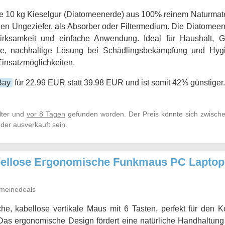
 10 kg Kieselgur (Diatomeenerde) aus 100% reinem Naturmateri
en Ungeziefer, als Absorber oder Filtermedium. Die Diatomee
Wirksamkeit und einfache Anwendung. Ideal für Haushalt, Ga
ge, nachhaltige Lösung bei Schädlingsbekämpfung und Hyg
 Einsatzmöglichkeiten.
Bay
für 22.99 EUR statt 39.98 EUR und ist somit 42% günstiger.
lter und
vor 8 Tagen
gefunden worden. Der Preis könnte sich zwische
der ausverkauft sein.
abellose Ergonomische Funkmaus PC Lapto
meinedeals
he, kabellose vertikale Maus mit 6 Tasten, perfekt für den 
Das ergonomische Design fördert eine natürliche Handhaltung