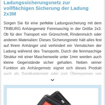
Ladungssicherungsnetz zur
vollflächigen Sicherung der Ladung
2x3M
Sorgen Sie für eine perfekte Ladungssicherung mit dem
TRIBURG Anhängernetz Feinmaschig in der Größe 2x3.
Ob für den Transport von Grünschnitt, Rindenmulch oder
anderen Materialien: Dieses Sicherungsnetz hält alles fest
auf Ihrem Anhänger und verhindert ein Verrutschen der
Ladung während des Transports. Durch die feinmaschige
Struktur mit einer Maschenweite unter 1mm werden auch
kleine Gegenstände sicher gehalten. Neben seiner
Funktion als Anhängernetz eignet sich dieses Produkt
auch als Sandkastennetz oder zum Überspannen von
Pools. Durch die hochwertige Polymer-Synthetik Faser ist
es UV- und witterungsstabil und hält auch großen
Belastungen stand. Die Ecken sind durch PU-Kappen
geschützt und die Ränder weiter verstärkt durch 50mm
dickes Nylon Band. Mit einer Punktbelastung von bis zu