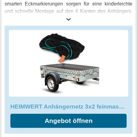
smarten Eckmarkierungen sorgen für eine kinderleichte
und schnelle Montage auf den 4 Kanten des Anhängers.
Die Oberflächenbelastung der Ladung wird durch das
feinmaschige Flexotec Netz und die schonende
Punkbelastungs-Optimierung reduziert und die
Bruchdehnung von 650N sichert Ihnen eine perfekte
Verzurrung Ihrer Güter. Egal ob im Herbst, Winter, bei
Regen oder Schnee, das umlaufende Gummiseil bleibt
stets geschmeidig und sorgt somit für eine unkomplizierte
und sichere Ladungssicherung. Mit dem HEIMWERT
Anhängernetz sind Sie auf jeder Fahrt auf der sicheren
Seite.
HEIMWERT Anhängernetz 3x2 feinmaschig - hochflexibel von 2,1 x 1,2 auf 3 x 2 Meter
Angebot öffnen