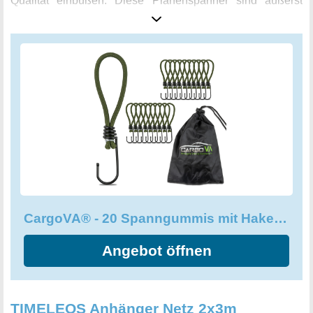
Qualität einbüßen. Diese Planenspanner sind äußerst
vielseitig einsetzbar und eignen sich perfekt zum
Befestigen von Anhängernetzen, Planen, Plakaten,
Sonnensegeln, Pavillons, Trampolins, Bannern und vielem
mehr. Mit 20 Haken haben Sie ausreichend Möglichkeiten
zur Verfügung, um jede schwierige Befestigungsaufgabe
schnell und einfach zu meistern. Kaufen Sie jetzt dieses
hochwertige Set von CargoVA® und erleben Sie effiziente
und stressfreie Befestigung von Planen und Netzen!
CargoVA® - 20 Spanngummis mit Haken und praktischer Tasche
Angebot öffnen
TIMELEOS Anhänger Netz 2x3m