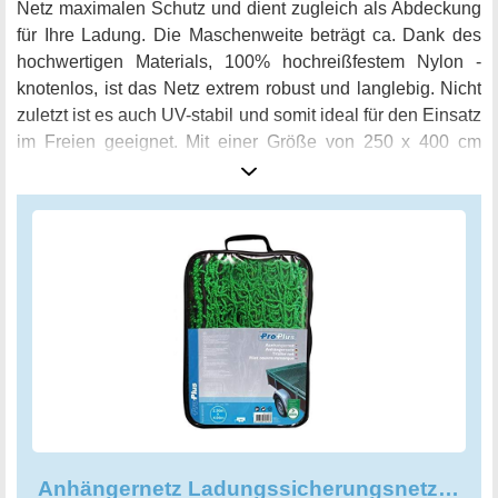
Netz maximalen Schutz und dient zugleich als Abdeckung
für Ihre Ladung. Die Maschenweite beträgt ca. Dank des
hochwertigen Materials, 100% hochreißfestem Nylon -
knotenlos, ist das Netz extrem robust und langlebig. Nicht
zuletzt ist es auch UV-stabil und somit ideal für den Einsatz
im Freien geeignet. Mit einer Größe von 250 x 400 cm
eignet sich das Abdecknetz perfekt für den Einsatz auf
Anhängern, aber auch für andere Verwendungszwecke
wie beispielsweise im Garten oder auf Baustellen.
Vertrauen Sie auf die Qualität dieses Produkts und sichern
Sie Ihre Ladung ab - mit dem Anhängernetz
Ladungssicherungsnetz Abdecknetz 2,5 x 4,0.
Anhängernetz Ladungssicherungsnetz Abdecknetz 2,5 x 4,0