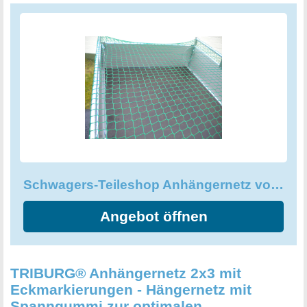
von 6-8mm bietet das Netz einen optimalen Schutz. Das
Anhängernetz gibt es sowohl mit als auch ohne
Expanderseil, und ist in der Größe 2,5 x 1,5 m ideal als
Containerabdeckung geeignet. Das mitgelieferte 5mm
Expanderseil ist ebenfalls aus HDPE und sorgt für eine
einfache und sichere Befestigung Ihres Anhängers.
Vertrauen Sie auf die hohe Qualität des Schwagers-
Teileshop Anhängernetzes, um Ihr Transportgut auf jeder
Strecke sicher zu halten.
Schwagers-Teileshop Anhängernetz von 2,2x1,2m bis 8x3,5m mit und ohne Expanderseil
Angebot öffnen
TRIBURG® Anhängernetz 2x3 mit
Eckmarkierungen - Hängernetz mit
Spanngummi zur optimalen