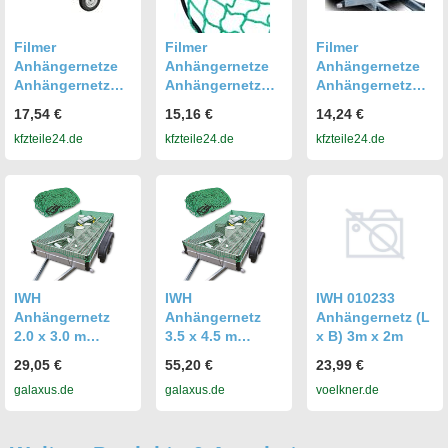
Filmer
Filmer
Filmer
Anhängernetze
Anhängernetze
Anhängernetze
Anhängernetz
Anhängernetz
Anhängernetz
38015
38024
38018
17,54 €
15,16 €
14,24 €
kfzteile24.de
kfzteile24.de
kfzteile24.de
IWH
IWH
IWH 010233
Anhängernetz
Anhängernetz
Anhängernetz (L
2.0 x 3.0 m
3.5 x 4.5 m
x B) 3m x 2m
(010233)
(010235)
29,05 €
55,20 €
23,99 €
galaxus.de
galaxus.de
voelkner.de