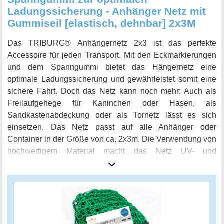
Ladungssicherung - Anhänger Netz mit
Gummiseil [elastisch, dehnbar] 2x3M
Das TRIBURG® Anhängernetz 2x3 ist das perfekte
Accessoire für jeden Transport. Mit den Eckmarkierungen
und dem Spanngummi bietet das Hängernetz eine
optimale Ladungssicherung und gewährleistet somit eine
sichere Fahrt. Doch das Netz kann noch mehr: Auch als
Freilaufgehege für Kaninchen oder Hasen, als
Sandkastenabdeckung oder als Tornetz lässt es sich
einsetzen. Das Netz passt auf alle Anhänger oder
Container in der Größe von ca. 2x3m. Die Verwendung von
hochwertigem Material macht das Netz UV- und
witterungsbeständig, so dass es ganzjährig eingesetzt
werden kann. Dank des elastischen Gummiseils ist das
Netz immer geschmeidig und flexibel. Die feinmaschige
Verwebung ermöglicht auch die Ladungssicherung
kleinerer Güter. Mit den Eckmarkierungen lässt sich das
Netz schnell und einfach anbringen. Vertrauen Sie auf