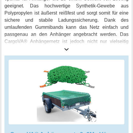
geeignet. Das hochwertige Synthetik-Gewebe aus
Polypropylen ist äußerst reißfest und sorgt somit für eine
sichere und stabile Ladungssicherung. Dank des
umlaufenden Gummibands kann das Netz einfach und
passgenau an den Anhänger angebracht werden. Das
CargoVA® Anhängernetz ist jedoch nicht nur vielseitig
anwendbar, sondern auch äußerst praktisch: Mit der
orangenen Eckenmarkierung ist eine schnelle
Lokalisierung der Ecken möglich, so dass das Netz in
kürzester Zeit sicher am Anhänger befestigt werden kann.
Auch wenn es nicht in Gebrauch ist, bietet es eine
hervorragende Alternative als Sandkastennetz,
Freilaufgehege für Hasen oder Balkonnetz. Schützen Sie
Ihre Ladungen und seien Sie auf der sicheren Seite mit
dem CargoVA® Anhängernetz.