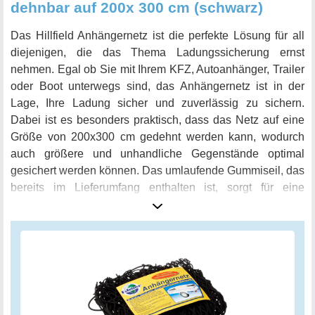
dehnbar auf 200x 300 cm (schwarz)
Das Hillfield Anhängernetz ist die perfekte Lösung für all
diejenigen, die das Thema Ladungssicherung ernst
nehmen. Egal ob Sie mit Ihrem KFZ, Autoanhänger, Trailer
oder Boot unterwegs sind, das Anhängernetz ist in der
Lage, Ihre Ladung sicher und zuverlässig zu sichern.
Dabei ist es besonders praktisch, dass das Netz auf eine
Größe von 200x300 cm gedehnt werden kann, wodurch
auch größere und unhandliche Gegenstände optimal
gesichert werden können. Das umlaufende Gummiseil, das
bereits im Lieferumfang enthalten ist, sorgt für eine
besonders einfache und schnelle Befestigung des Netzes
am Anhänger. Somit sparen Sie nicht nur Zeit, sondern
auch Nerven und können sich darauf verlassen, dass Ihre
Ladung immer sicher am Ziel ankommt. Das Hillfield
Anhängernetz ist in kräftigem Schwarz gehalten und passt
somit perfekt zu jedem Anhänger. Die Maße des Netzes
betragen ca. 125x210 cm im ungedehnten Zustand.