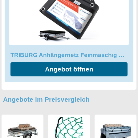
600N auf mehreren cm² ist dieses Sicherungsnetz nicht nur
sicher, sondern auch äußerst robust und langlebig.
Vertrauen Sie auf die Qualität und Vielseitigkeit des
TRIBURG Anhängernetzes Feinmaschig und sichern Sie
Ihre Ladung optimal während des Transports. Wählen Sie
aus verschiedenen Größen das passende Netz für Ihren
Anhänger aus und profitieren Sie von einer vollflächigen
TRIBURG Anhängernetz Feinmaschig 2x3 - Abdecknetz für Anhänger
Sicherung Ihrer Ladung.
Angebot öffnen
Angebote im Preisvergleich