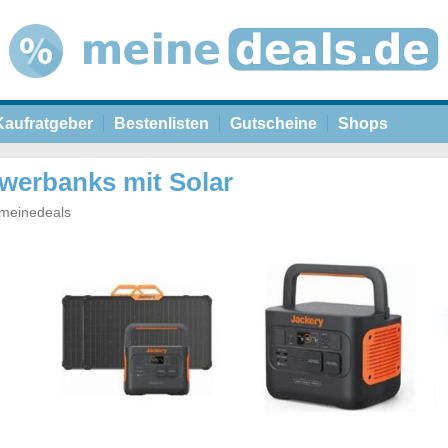
Kaufratgeber
Bestenlisten
Gutscheine
Shops
owerbanks mit Solar
meinedeals