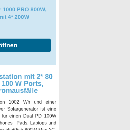
r 1000 PRO 800W,
it 4* 200W
öffnen
tation mit 2* 80
 100 W Ports,
romausfälle
t von 1002 Wh und einer
r Solargenerator ist eine
ign für einen Dual PD 100W
hones, iPads, Laptops und
nschließlich 800W Max AC-