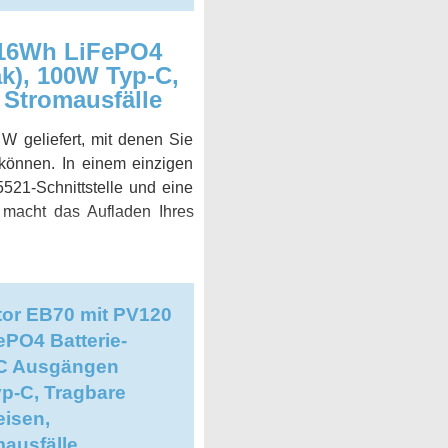
716Wh LiFePO4
k), 100W Typ-C,
 Stromausfälle
W geliefert, mit denen Sie
können. In einem einzigen
21-Schnittstelle und eine
t macht das Aufladen Ihres
tor EB70 mit PV120
ePO4 Batterie-
AC Ausgängen
p-C, Tragbare
eisen,
ausfälle