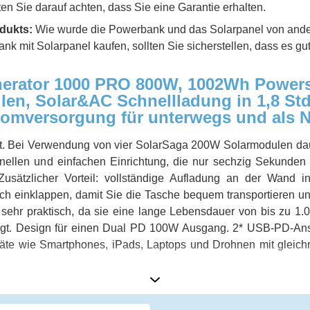
ten Sie darauf achten, dass Sie eine Garantie erhalten.
dukts:
Wie wurde die Powerbank und das Solarpanel von ande
k mit Solarpanel kaufen, sollten Sie sicherstellen, dass es gu
nerator 1000 PRO 800W, 1002Wh Powerst
en, Solar&AC Schnellladung in 1,8 St
tromversorgung für unterwegs und als 
eit. Bei Verwendung von vier SolarSaga 200W Solarmodulen da
hnellen und einfachen Einrichtung, die nur sechzig Sekunden 
usätzlicher Vorteil: vollständige Aufladung an der Wand i
 sich einklappen, damit Sie die Tasche bequem transportieren 
t sehr praktisch, da sie eine lange Lebensdauer von bis zu 1.
gt. Design für einen Dual PD 100W Ausgang. 2* USB-PD-Ansc
äte wie Smartphones, iPads, Laptops und Drohnen mit gleic