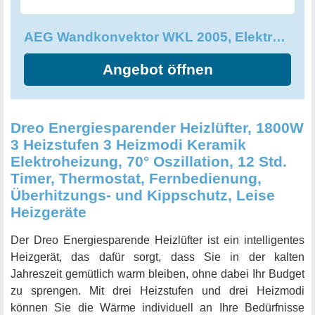
Installationsanleitung sowie eine Anschlussleitung mit
Winkelstecker für den Anschluss an eine Steckdose.
AEG Wandkonvektor WKL 2005, Elektroheizung energiesparend, 236535
Qualität Made in Germany und die einfache Installation
machen diesen Wandkonvektor zu einem zuverlässigen
Angebot öffnen
Heizgerät für jede Jahreszeit.
Dreo Energiesparender Heizlüfter, 1800W
3 Heizstufen 3 Heizmodi Keramik
Elektroheizung, 70° Oszillation, 12 Std.
Timer, Thermostat, Fernbedienung,
Überhitzungs- und Kippschutz, Leise
Heizgeräte
Der Dreo Energiesparende Heizlüfter ist ein intelligentes
Heizgerät, das dafür sorgt, dass Sie in der kalten
Jahreszeit gemütlich warm bleiben, ohne dabei Ihr Budget
zu sprengen. Mit drei Heizstufen und drei Heizmodi
können Sie die Wärme individuell an Ihre Bedürfnisse