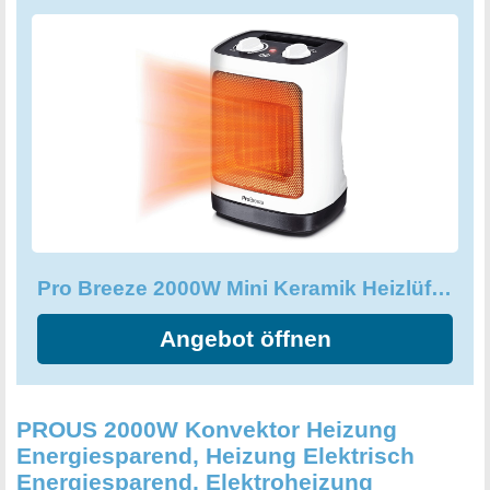
Sicherheitsfunktionen wie ein Überhitzungsschutz und
eine Umstoßsicherung für einen sicheren Betrieb sorgen.
Der Pro Breeze Mini-Keramik-Heizlüfter verfügt auch über
einen praktischen Tragegriff für den einfachen Transport.
Holen Sie sich diesen leisen, energiesparenden Heizlüfter
in elegantem weißem Design für eine effiziente und
leistungsstarke Heizung, wo immer Sie es brauchen.
Pro Breeze 2000W Mini Keramik Heizlüfter energiesparend mit automatischer Oszillation
Angebot öffnen
PROUS 2000W Konvektor Heizung
Energiesparend, Heizung Elektrisch
Energiesparend, Elektroheizung