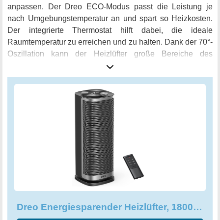
anpassen. Der Dreo ECO-Modus passt die Leistung je
nach Umgebungstemperatur an und spart so Heizkosten.
Der integrierte Thermostat hilft dabei, die ideale
Raumtemperatur zu erreichen und zu halten. Dank der 70°-
Oszillation kann der Heizlüfter große Bereiche des
Raumes abdecken und sorgt so für eine gleichmäßige
Verteilung der Wärme. Der 1-12-Stunden-Timer und die
automatische Abschaltung des Displays helfen Ihnen,
Strom zu sparen und trotzdem gemütlich warm zu bleiben.
Die Fernbedienung erleichtert die Steuerung des Geräts,
auch aus einer Entfernung von 8 Metern, während der
versteckte Griff den Transport zwischen den Räumen
erleichtert. Sicherheit wird beim Dreo Energiesparenden
Heizlüfter groß geschrieben. Das V0-klassifizierte
flammhemmende Material und der Überhitzungssensor
sorgen dafür, dass Sie sich keine Sorgen machen müssen.
Der Kippschalter und die automatische Abschaltung nach
Dreo Energiesparender Heizlüfter, 1800W 3 Heizstufen 3 Heizmodi
24 Stunden machen das Gerät noch sicherer. Mit einer
Lautstärke von nur 40 dB können Sie sich in eine leise