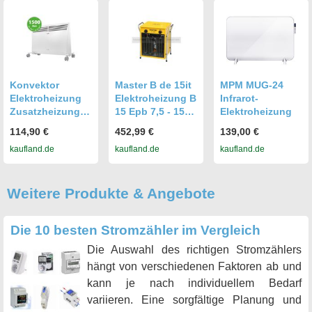
Konvektor
Master B de 15it
MPM MUG-24
Elektroheizung
Elektroheizung B
Infrarot-
Zusatzheizung
15 Epb 7,5 - 15
Elektroheizung
Büroheizung
kW 15 kW
114,90 €
452,99 €
139,00 €
elektrische
kaufland.de
kaufland.de
kaufland.de
Heizung 1500W
Heat Max
Weitere Produkte & Angebote
Die 10 besten Stromzähler im Vergleich
Die Auswahl des richtigen Stromzählers
hängt von verschiedenen Faktoren ab und
kann je nach individuellem Bedarf
variieren. Eine sorgfältige Planung und