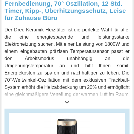
Fernbedienung, 70° Oszillation, 12 Std.
Timer, Kipp-, Überhitzungsschutz, Leise
für Zuhause Büro
Der Dreo Keramik Heizlüfter ist die perfekte Wahl für alle,
die eine energiesparende und leistungsstarke
Elektroheizung suchen. Mit einer Leistung von 1800W und
einem eingebauten präzisen Temperatursensor passt er
den Arbeitsmodus unabhängig an die
Umgebungstemperatur an und hilft Ihnen somit,
Energiekosten zu sparen und nachhaltiger zu leben. Die
70°-Weitwinkel-Oszillation mit dem exklusiven Trackball-
System erhöht die Heizabdeckung um 20% und ermöglicht
eine gleichmäßigere Verteilung der warmen Luft im Raum.
Der Heizlüfter ist zudem leise und nutzt die
Schrägluftstrom-Technologie, die Windgeräusche effektiv
reduziert. Der Lüfter ist fast so leise wie eine Bibliothek und
ein ruhiger Luftstrom lässt Sie im kalten Winter ruhig
schlafen oder ungestört arbeiten. Der Touchscreen ist zur