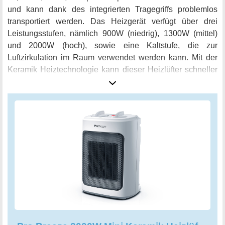
und kann dank des integrierten Tragegriffs problemlos
transportiert werden. Das Heizgerät verfügt über drei
Leistungsstufen, nämlich 900W (niedrig), 1300W (mittel)
und 2000W (hoch), sowie eine Kaltstufe, die zur
Luftzirkulation im Raum verwendet werden kann. Mit der
Keramik Heiztechnologie kann dieser Heizlüfter schneller
und effizienter heizen als herkömmliche Heizgeräte und ist
somit ideal zum Aufheizen von Wohnbereichen wie im
Arbeitszimmer unterm Schreibtisch, Wintergarten oder
Kinderzimmer. Sicherheit wird groß geschrieben mit
integriertem Überhitzungsschutz, Umstoßsicherung und
Kontrollleuchte. So können Sie den Mini Heizlüfter ohne
Sorgen im ganzen Haus verwenden. Der Mini-Keramik-
Heizlüfter ist ein unverzichtbares Heizgerät und bietet eine
warme und gemütliche Atmosphäre in Ihrem Büro,
Wohnzimmer, Schlafzimmer oder sogar auf Ihrem Balkon
oder Ihrer Terrasse. Insgesamt ist der Pro Breeze 2000W
Mini Keramik Heizlüfter das perfekte Heizgerät für jeden