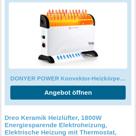
Die zwei Halterungen und Löcher auf der Rückseite
machen die Montage einfach und unkompliziert. Bitte
beachten Sie, dass das Befestigungsmaterial nicht im
Lieferumfang enthalten ist. Mit einer Größe von
52×19.7x38.3 CM ist dieser Heizkörper kompakt und
platzsparend. Er eignet sich perfekt für Wohnungen, Büros,
Schlafzimmer, Badezimmer und vieles mehr. Zögern Sie
nicht länger und entscheiden Sie sich für den DONYER
POWER Konvektor-Heizkörper 2000W Raumheizung mit
einstellbarem Thermostat. Er ist die optimale Lösung für
DONYER POWER Konvektor-Heizkörper 2000W Raumheizung mit einstellbarem Thermostat
alle, die eine zuverlässige und effektive Wärmequelle
benötigen.
Angebot öffnen
Dreo Keramik Heizlüfter, 1800W
Energiesparende Elektroheizung,
Elektrische Heizung mit Thermostat,