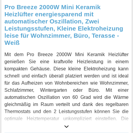
Heizlüfter mit vielen nützlichen Funktionen, der eine
Pro Breeze 2000W Mini Keramik
schnelle Erwärmung und gleichmäßige Wärmeverteilung
Heizlüfter energiesparend mit
bietet und gleichzeitig energieeffizient und sicher ist. Er ist
automatischer Oszillation, Zwei
perfekt für den Einsatz im Eigenheim, im Büro oder in
Leistungsstufen, Kleine Elektroheizung
heißen Yoga-Studios.
leise für Wohnzimmer, Büro, Terasse -
Weiß
Mit dem Pro Breeze 2000W Mini Keramik Heizlüfter
genießen Sie eine kraftvolle Heizleistung in einem
kompakten Gehäuse. Diese kleine Elektroheizung kann
schnell und einfach überall platziert werden und ist ideal
für das Aufheizen von Wohnbereichen wie Wohnzimmer,
Schlafzimmer, Wintergarten oder Büro. Mit einer
automatischen Oszillation von 60 Grad wird die Wärme
gleichmäßig im Raum verteilt und dank des regelbaren
Thermostats und den 2 Leistungsstufen können Sie die
optimale Heiztemperatur unkompliziert einstellen. Die
Keramik-Heiztechnologie sorgt für eine schnelle und
effiziente Erwärmung des Raumes, während integrierte