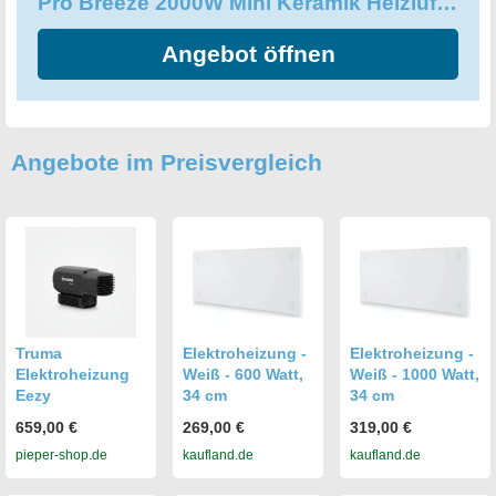
Pro Breeze 2000W Mini Keramik Heizlüfter mit Kaltstufen und drei Leistungsstufen
Raum in Ihrem Haus. Kompakt, leistungsstark und sicher,
ist er die ideale Lösung, um sich an kalten Tagen warm zu
Angebot öffnen
halten und eine gemütliche Atmosphäre in Ihrem Zuhause
zu schaffen.
Angebote im Preisvergleich
Truma
Elektroheizung -
Elektroheizung -
Elektroheizung
Weiß - 600 Watt,
Weiß - 1000 Watt,
Eezy
34 cm
34 cm
659,00 €
269,00 €
319,00 €
pieper-shop.de
kaufland.de
kaufland.de