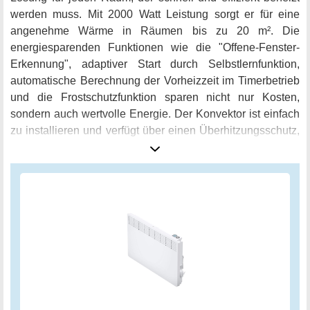
werden muss. Mit 2000 Watt Leistung sorgt er für eine
angenehme Wärme in Räumen bis zu 20 m². Die
energiesparenden Funktionen wie die "Offene-Fenster-
Erkennung", adaptiver Start durch Selbstlernfunktion,
automatische Berechnung der Vorheizzeit im Timerbetrieb
und die Frostschutzfunktion sparen nicht nur Kosten,
sondern auch wertvolle Energie. Der Konvektor ist einfach
zu installieren und verfügt über einen Überhitzungsschutz,
eine einstellbare Kindersicherung und einen integrierten
Sicherheitstemperaturwächter. Dank des
Spritzwasserschutzes IP24 ist er auch ideal für den Einsatz
im Badezimmer geeignet. Der individuell programmierbare
Wochentimer und das selbsterklärende LC-Display
ermöglichen eine komfortable Bedienung. Mit einer
Temperatureinstellung von 5° - 30°C ist der AEG
Wandkonvektor WKL 2005 sowohl als Übergangs- als
auch als Vollheizung einsetzbar. Der Lieferumfang umfasst
die Wandhalterung, eine Bedienungs- und