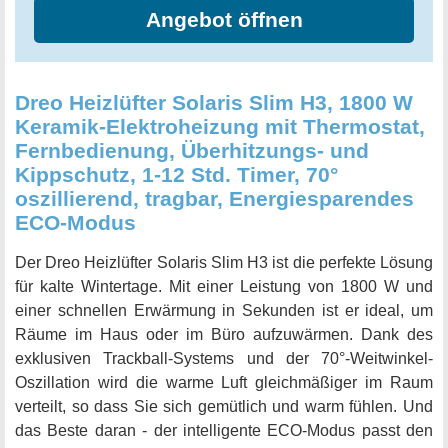
Angebot öffnen
Bibliothek versetzt fühlen, während die ObliqueAirflow-
Technologie von Dreo das Lüftergeräusch stark reduziert.
Das Ergebnis ist eine leise, warme Brise, die perfekt für
einen gemütlichen Schlaf oder konzentriertes Arbeiten ist.
Dreo Heizlüfter Solaris Slim H3, 1800 W
Die spezielle Keramikheizung heizt sich in nur 2 Sekunden
Keramik-Elektroheizung mit Thermostat,
auf und bietet sofortige Wärme. Mit den 3 Heizmodi von
Fernbedienung, Überhitzungs- und
900 W bis 1800 W können Sie individuell anpassbare
Kippschutz, 1-12 Std. Timer, 70°
Wärme im Büro, Schlafzimmer, Wohnzimmer oder anderen
oszillierend, tragbar, Energiesparendes
Räumen genießen. Mit dem Dreo Energiesparenden
ECO-Modus
Heizlüfter können Sie die kalte Jahreszeit in vollen Zügen
genießen und gleichzeitig Strom und Geld sparen.
Der Dreo Heizlüfter Solaris Slim H3 ist die perfekte Lösung
für kalte Wintertage. Mit einer Leistung von 1800 W und
einer schnellen Erwärmung in Sekunden ist er ideal, um
Räume im Haus oder im Büro aufzuwärmen. Dank des
exklusiven Trackball-Systems und der 70°-Weitwinkel-
Oszillation wird die warme Luft gleichmäßiger im Raum
verteilt, so dass Sie sich gemütlich und warm fühlen. Und
das Beste daran - der intelligente ECO-Modus passt den