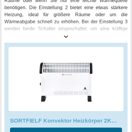
Räume oder wenn Sie nur eine leichte Wärmequelle
benötigen. Die Einstellung 2 bietet eine etwas stärkere
Heizung, ideal für größere Räume oder um die
Wärmeabgabe schnell zu erhöhen. Bei der Einstellung 3
werden beide Schalter eingeschaltet, um eine kräftige
Wärmeerzeugung zu gewährleisten. Hinweis: Bei
Verwendung der Einstellung 3 wird der Heizkörper
schneller und wärmer. Ganz gleich, ob Sie eine zusätzliche
Wärmequelle im Büro oder zu Hause benötigen, dieser
Konvektor Heizkörper bietet genug Leistung, um Ihre
Wärmebedürfnisse zu erfüllen. Das einstellbare
Thermostat ermöglicht, dass diese Raumheizung immer
die perfekte Temperatur beibehält, ohne dass Sie Energie
verschwenden. Der Heizkörper verfügt über einfache
Bedienelemente, damit Sie ihn im Handumdrehen
einrichten und genießen können. Bestellen Sie jetzt den
SORTFIELF Konvektor Heizkörper und genießen Sie Ihre
SORTFIELF Konvektor Heizkörper 2KW Raumheizung mit einstellbarem Thermostat
zusätzliche Wärmequelle, wenn Sie sie brauchen.