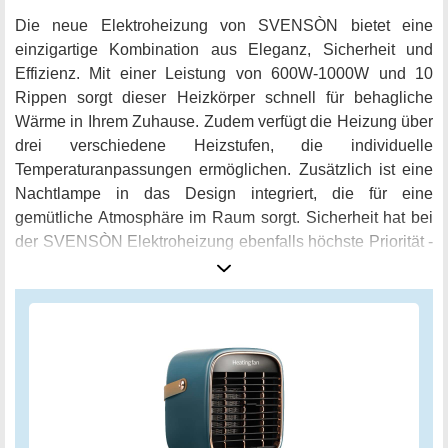
Die neue Elektroheizung von SVENSÒN bietet eine
einzigartige Kombination aus Eleganz, Sicherheit und
Effizienz. Mit einer Leistung von 600W-1000W und 10
Rippen sorgt dieser Heizkörper schnell für behagliche
Wärme in Ihrem Zuhause. Zudem verfügt die Heizung über
drei verschiedene Heizstufen, die individuelle
Temperaturanpassungen ermöglichen. Zusätzlich ist eine
Nachtlampe in das Design integriert, die für eine
gemütliche Atmosphäre im Raum sorgt. Sicherheit hat bei
der SVENSÒN Elektroheizung ebenfalls höchste Priorität -
der integrierte Kipp-Abschaltungsschutz sorgt dafür, dass
das Gerät sofort abgeschaltet wird, falls es versehentlich
umkippt. Die innovative PTC-Keramik-Technologie und
High-Speed-Turbine sorgen für mehr Effizienz und weniger
Energieverbrauch, was die Elektroheizung zu einem
umweltbewussten und geldsparenden Gerät macht. Und
das Beste? Die Elektroheizung ist tragbar und lässt sich
dank ihrer Mint-Farbe ideal in jeden Raum integrieren.