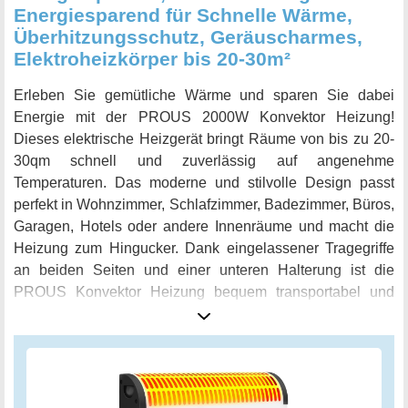
Energiesparend für Schnelle Wärme,
Überhitzungsschutz, Geräuscharmes,
Elektroheizkörper bis 20-30m²
Erleben Sie gemütliche Wärme und sparen Sie dabei
Energie mit der PROUS 2000W Konvektor Heizung!
Dieses elektrische Heizgerät bringt Räume von bis zu 20-
30qm schnell und zuverlässig auf angenehme
Temperaturen. Das moderne und stilvolle Design passt
perfekt in Wohnzimmer, Schlafzimmer, Badezimmer, Büros,
Garagen, Hotels oder andere Innenräume und macht die
Heizung zum Hingucker. Dank eingelassener Tragegriffe
an beiden Seiten und einer unteren Halterung ist die
PROUS Konvektor Heizung bequem transportabel und
kann überallhin mitgenommen werden. Mit einer
Geräuschkontrolle von 0-10Db arbeitet die Heizung zudem
angenehm ruhig und stört nicht beim Schlafen, Lesen oder
Arbeiten. Sicherheit wird hier großgeschrieben: Ein
eingebauter Überhitzungsschutz schützt vor Unfällen und