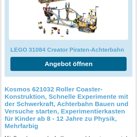
unterzogen, um zu gewährleisten, dass sie von
höchstmöglicher Qualität sind und alle geltenden
Sicherheitsvorschriften erfüllen. Daher bietet das Modell
eine überzeugend lang anhaltende Qualität. Es ist nicht für
Kleinkinder unter 36 Monaten geeignet.
LEGO 31084 Creator Piraten-Achterbahn
Angebot öffnen
Kosmos 621032 Roller Coaster-
Konstruktion, Schnelle Experimente mit
der Schwerkraft, Achterbahn Bauen und
Versuche starten, Experimentierkasten
für Kinder ab 8 - 12 Jahre zu Physik,
Mehrfarbig