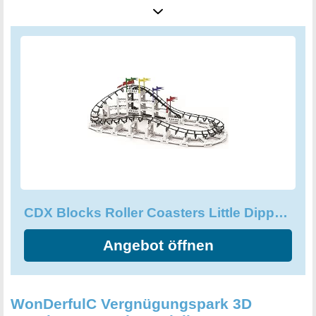
beliebtesten Baukastensystem der Welt kompatibel.
Geeignet für Kinder im Alter von 6 Jahren. Perfekt für
Anfänger, die mit den Achterbahnmodellen von CDX ihre
ersten Schritte machen wollen. Jedes Achterbahnmodell,
das von CDX Blocks angeboten wird, ist für das
beliebteste Baukastensystem der Welt geeignet.
Warnungen Gehen Sie vorsichtig vor. besteht aus
verschluckbaren Teilen, die klein genug sind, um
verschluckt zu werden.
CDX Blocks Roller Coasters Little Dipper CDXLD01, Baustein Achterbahn, kompatibel mit allen bekannten Bausteinmarken, inklusive 332 Teile, Mehrfarbig
Angebot öffnen
WonDerfulC Vergnügungspark 3D