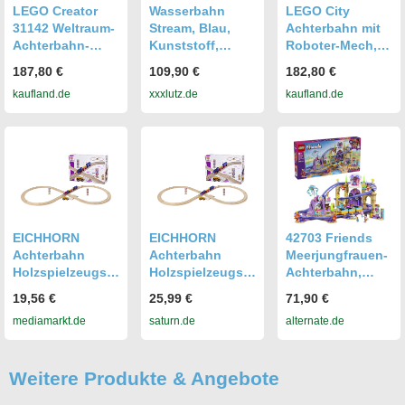
LEGO Creator
Wasserbahn
LEGO City
31142 Weltraum-
Stream, Blau,
Achterbahn mit
Achterbahn-
Kunststoff,
Roboter-Mech,
Spielzeug mit
79x49x32 cm,
Spielzeug-
187,80 €
109,90 €
182,80 €
Weltraumrakete,
Outdoor
Vergnügungspar
kaufland.de
xxxlutz.de
kaufland.de
Planeten und
Spielzeug,
k, Spielset für
Steinen
Wasserspielzeug
Jungen und
Mädchen ab 8
Jahren,
Geschenk für
kreative Kinder
60421
EICHHORN
EICHHORN
42703 Friends
Achterbahn
Achterbahn
Meerjungfrauen-
Holzspielzeugset
Holzspielzeugset
Achterbahn,
Naturfarben/
Naturfarben/
Konstruktionssp
19,56 €
25,99 €
71,90 €
Bunt
Bunt
ielzeug
mediamarkt.de
saturn.de
alternate.de
Buchenholz
Buchenholz
Weitere Produkte & Angebote