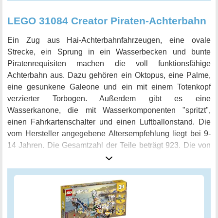
LEGO 31084 Creator Piraten-Achterbahn
Ein Zug aus Hai-Achterbahnfahrzeugen, eine ovale
Strecke, ein Sprung in ein Wasserbecken und bunte
Piratenrequisiten machen die voll funktionsfähige
Achterbahn aus. Dazu gehören ein Oktopus, eine Palme,
eine gesunkene Galeone und ein mit einem Totenkopf
verzierter Torbogen. Außerdem gibt es eine
Wasserkanone, die mit Wasserkomponenten "spritzt",
einen Fahrkartenschalter und einen Luftballonstand. Die
vom Hersteller angegebene Altersempfehlung liegt bei 9-
14 Jahren. Die Gesamtzahl der Teile beträgt 923. Die von
LEGO hergestellten Steine übertreffen stets die höchsten
Anforderungen der Branche in Bezug auf Konsistenz und
Kompatibilität. Sie passen immer fest zusammen und
lassen sich dennoch leicht trennen. Dies ist seit der
Gründung des Unternehmens im Jahr 1958 der Fall. Die
LEGO Steine und Teile werden umfangreichen Tests