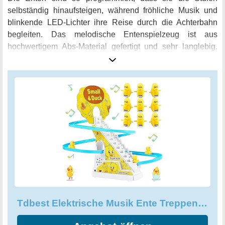
selbständig hinaufsteigen, während fröhliche Musik und
blinkende LED-Lichter ihre Reise durch die Achterbahn
begleiten. Das melodische Entenspielzeug ist aus
hochwertigem Abs-Material gefertigt und sehr langlebig.
Das melodische Entenspielzeug wurde sorgfältig
konstruiert, und seine Ecken haben keine gezackten
Kanten. Geben Sie Ihren Säuglingen und Kleinkindern
unbedingt die Möglichkeit, sich an dem Spielzeug zu
erfreuen.
Tdbest Elektrische Musik Ente Treppensteigen Spielzeug, Rennwagen Bahn Spielzeug Kinder Achterbahn Spielzeug Set Kinder Lernspielzeug