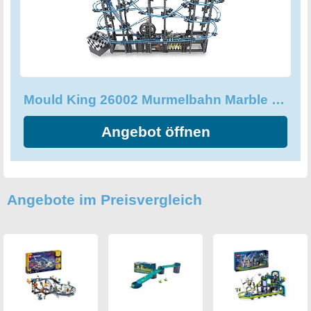
Mould King 26002 Murmelbahn Marble Run Set, Bausteine Spielzeug, 2438 Teile Marble Run STEM Spielzeug, Technik Achterbahn-Baumodellsets mit Bahnelementen und Stein-Kugelgetriebe Konstruktionspielzeug
Angebot öffnen
Angebote im Preisvergleich