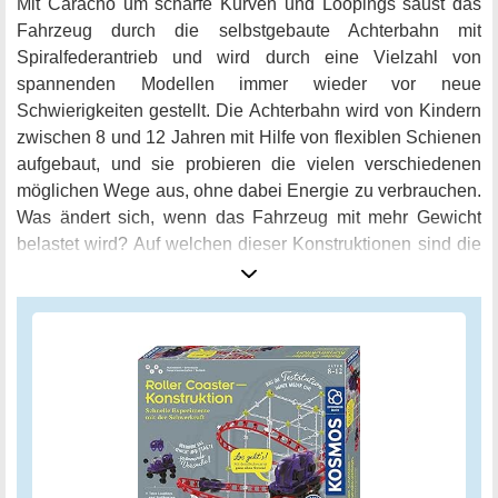
Mit Caracho um scharfe Kurven und Loopings saust das
Fahrzeug durch die selbstgebaute Achterbahn mit
Spiralfederantrieb und wird durch eine Vielzahl von
spannenden Modellen immer wieder vor neue
Schwierigkeiten gestellt. Die Achterbahn wird von Kindern
zwischen 8 und 12 Jahren mit Hilfe von flexiblen Schienen
aufgebaut, und sie probieren die vielen verschiedenen
möglichen Wege aus, ohne dabei Energie zu verbrauchen.
Was ändert sich, wenn das Fahrzeug mit mehr Gewicht
belastet wird? Auf welchen dieser Konstruktionen sind die
verschiedenen physikalischen Phänomene für die direkte
persönliche Erfahrung verfügbar? Rekonstruieren Sie und
finden Sie dann bei jedem weiteren Versuch neue Dinge.
Es spielt keine Rolle, ob Sie den freien Fall, die
Beschleunigung oder die Schwerkraft erleben: Durch die
aufregende Natur von Achterbahnen wird das Lernen über
Physik nie langweilig. Die Anleitungen sind hilfreich, um
sich sowohl die Modelle als auch die durchzuführenden
Tests vorzustellen. In dem Kosmos Achterbahn-Bauspiel