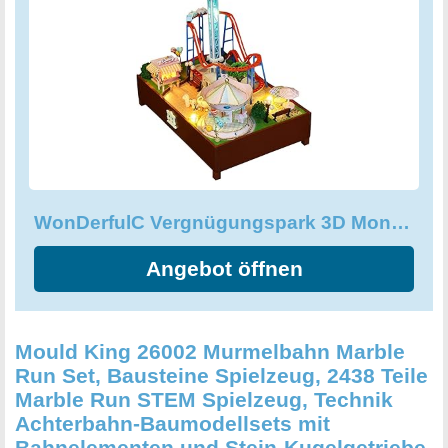
Möbel und andere Holzteile sind genau zugeschnitten, um
zu gewährleisten, dass sie korrekt aufgebaut werden
können. Die LED-Beleuchtung, die Pflanzen, die
Dekorationen und die Möbel haben alle einen hohen Grad
an Realismus und sind auf wirklich intelligente Weise
konstruiert. Im Lieferumfang sind alle Möbel enthalten, die
auf dem Foto zu sehen sind, zusammen mit einer
Staubschutzhülle. Die Abmessungen betragen 20,6 x 19,3
x 15 cm. Gewicht: 700 g.
WonDerfulC Vergnügungspark 3D Montiertes Puzzle Modell Szene Spielzeughaus DIY Miniatur Holz Puppenhaus Kit Spieluhr Kreatives Geschenk für Weihnachten Geburtstag (Achterbahn)
Angebot öffnen
Mould King 26002 Murmelbahn Marble
Run Set, Bausteine Spielzeug, 2438 Teile
Marble Run STEM Spielzeug, Technik
Achterbahn-Baumodellsets mit
Bahnelementen und Stein-Kugelgetriebe