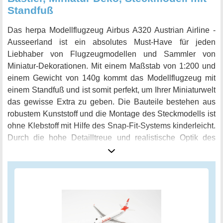
Standfuß
Das herpa Modellflugzeug Airbus A320 Austrian Airline -
Ausseerland ist ein absolutes Must-Have für jeden
Liebhaber von Flugzeugmodellen und Sammler von
Miniatur-Dekorationen. Mit einem Maßstab von 1:200 und
einem Gewicht von 140g kommt das Modellflugzeug mit
einem Standfuß und ist somit perfekt, um Ihrer Miniaturwelt
das gewisse Extra zu geben. Die Bauteile bestehen aus
robustem Kunststoff und die Montage des Steckmodells ist
ohne Klebstoff mit Hilfe des Snap-Fit-Systems kinderleicht.
Durch die hohe Detailltreue und realistische Optik des
Flugzeugmodells wird jeder Betrachter begeistert sein. Seit
70 Jahren steht Herpa für Qualität und ein Auge fürs Detail,
wie es sich auch in diesem Modell widerspiegelt. Ob als
miniatur Deko im Regal oder als Geburtstagsgeschenk,
das Modellflugzeug Airbus A320 Austrian Airline -
Ausseerland ist ein absolutes Highlight für jeden Sammler
und Bastler. Lassen Sie sich von der Liebe zum Detail und