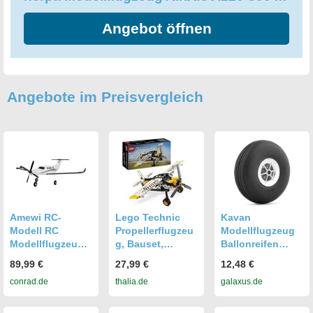
Angebot öffnen
Angebote im Preisvergleich
Amewi RC-
Lego Technic
Kavan
Modell RC
Propellerflugzeu
Modellflugzeug
Modellflugzeug
g, Bauset,
Ballonreifen
RtF 450 mm
Modellflugzeug
(0102)
89,99 €
27,99 €
12,48 €
für Kinder 42198
conrad.de
thalia.de
galaxus.de