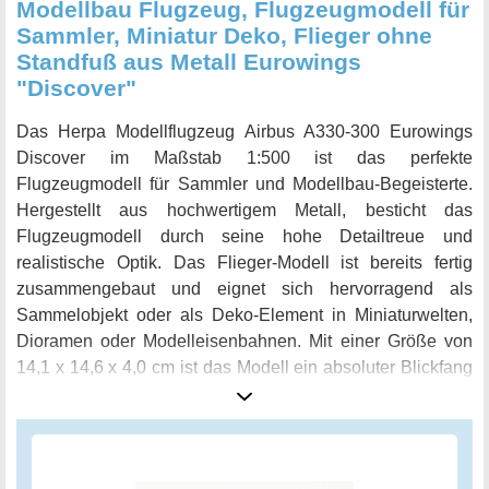
Modellbau Flugzeug, Flugzeugmodell für
Sammler, Miniatur Deko, Flieger ohne
Standfuß aus Metall Eurowings
"Discover"
Das Herpa Modellflugzeug Airbus A330-300 Eurowings
Discover im Maßstab 1:500 ist das perfekte
Flugzeugmodell für Sammler und Modellbau-Begeisterte.
Hergestellt aus hochwertigem Metall, besticht das
Flugzeugmodell durch seine hohe Detailtreue und
realistische Optik. Das Flieger-Modell ist bereits fertig
zusammengebaut und eignet sich hervorragend als
Sammelobjekt oder als Deko-Element in Miniaturwelten,
Dioramen oder Modelleisenbahnen. Mit einer Größe von
14,1 x 14,6 x 4,0 cm ist das Modell ein absoluter Blickfang
und lässt sich an jedem gewünschten Ort platzieren. Das
Langstreckenflugzeug mit 8 Exemplaren der längeren
A330-300 ist ein Muss für jeden Flugbegeisterten und auch
ein ideales Geschenk zum Geburtstag oder zu