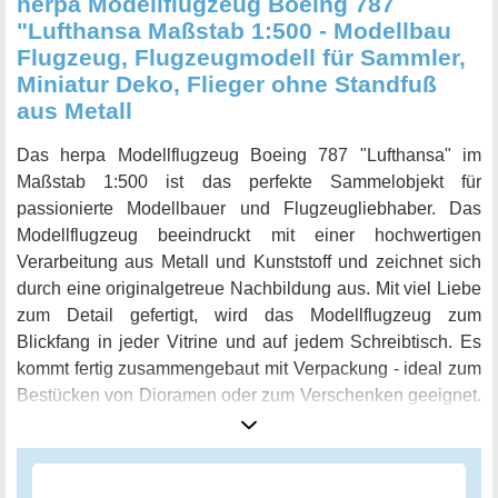
herpa Modellflugzeug Boeing 787
"Lufthansa Maßstab 1:500 - Modellbau
Flugzeug, Flugzeugmodell für Sammler,
Miniatur Deko, Flieger ohne Standfuß
aus Metall
Das herpa Modellflugzeug Boeing 787 "Lufthansa" im
Maßstab 1:500 ist das perfekte Sammelobjekt für
passionierte Modellbauer und Flugzeugliebhaber. Das
Modellflugzeug beeindruckt mit einer hochwertigen
Verarbeitung aus Metall und Kunststoff und zeichnet sich
durch eine originalgetreue Nachbildung aus. Mit viel Liebe
zum Detail gefertigt, wird das Modellflugzeug zum
Blickfang in jeder Vitrine und auf jedem Schreibtisch. Es
kommt fertig zusammengebaut mit Verpackung - ideal zum
Bestücken von Dioramen oder zum Verschenken geeignet.
herpa steht seit 70 Jahren für Qualität und ein Auge fürs
Detail und setzt dies auch bei diesem Modellflugzeug um.
Mit diesem Miniaturmodell holt man sich ein Stück