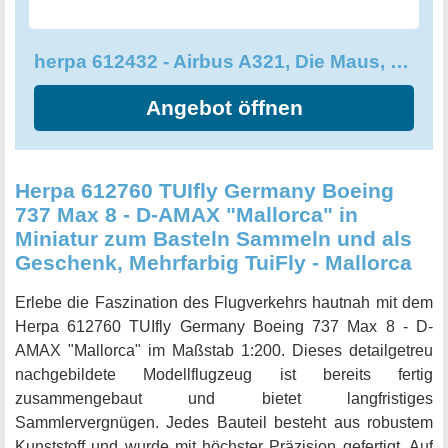
jedem Sammler viel Freude bereiten wird. Zögern Sie nicht
und erweitern Sie Ihre Sammlung mit diesem
herpa 612432 - Airbus A321, Die Maus, Lufthansa Doppeldecker
eindrucksvollen Kunststoffmodell. Der Airbus A321 "Die
Maus" Lufthansa Doppeldecker ist ein Muss für alle
Angebot öffnen
Flugzeug- und Modellbau-Enthusiasten.
Herpa 612760 TUIfly Germany Boeing
737 Max 8 - D-AMAX "Mallorca" in
Miniatur zum Basteln Sammeln und als
Geschenk, Mehrfarbig TuiFly - Mallorca
Erlebe die Faszination des Flugverkehrs hautnah mit dem
Herpa 612760 TUIfly Germany Boeing 737 Max 8 - D-
AMAX "Mallorca" im Maßstab 1:200. Dieses detailgetreu
nachgebildete Modellflugzeug ist bereits fertig
zusammengebaut und bietet langfristiges
Sammlervergnügen. Jedes Bauteil besteht aus robustem
Kunststoff und wurde mit höchster Präzision gefertigt. Auf