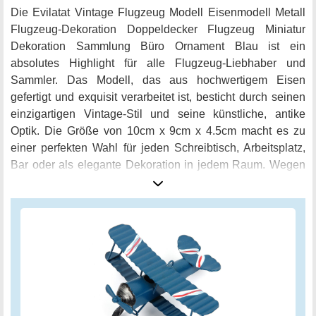
Die Evilatat Vintage Flugzeug Modell Eisenmodell Metall
Flugzeug-Dekoration Doppeldecker Flugzeug Miniatur
Dekoration Sammlung Büro Ornament Blau ist ein
absolutes Highlight für alle Flugzeug-Liebhaber und
Sammler. Das Modell, das aus hochwertigem Eisen
gefertigt und exquisit verarbeitet ist, besticht durch seinen
einzigartigen Vintage-Stil und seine künstliche, antike
Optik. Die Größe von 10cm x 9cm x 4.5cm macht es zu
einer perfekten Wahl für jeden Schreibtisch, Arbeitsplatz,
Bar oder als elegante Dekoration in jedem Raum. Wegen
der Handarbeit kann es leichte Kratzern und Flecken
geben. Jedoch mit viel Detail zum Original und einer
ausgezeichneten Verarbeitung tritt dies in den Hintergrund.
Falls durch den Transport leichte Verformungen auftreten,
kann man das Modell manuell anpassen und so perfekt
präsentieren. Die Evilatat Vintage Flugzeug Modell
Eisenmodell Metall Flugzeug-Dekoration Doppeldecker
Flugzeug Miniatur Dekoration Sammlung Büro Ornament