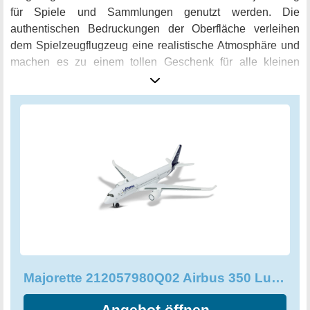
für Spiele und Sammlungen genutzt werden. Die
authentischen Bedruckungen der Oberfläche verleihen
dem Spielzeugflugzeug eine realistische Atmosphäre und
machen es zu einem tollen Geschenk für alle kleinen
Piloten. Das Majorette 212057980Q02 Airbus 350
Lufthansa ist ein Must-Have für alle Flugzeugliebhaber und
bietet großen Variantenreichtum. Werden Sie zum Kapitän
der Lüfte und erfüllen Sie sich den Traum vom Fliegen mit
diesem Spielzeugflugzeug.
Majorette 212057980Q02 Airbus 350 Lufthansa, Spielzeugflugzeug
Angebot öffnen