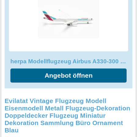
Weihnachten. Herpa, der renommierte Hersteller von
originalgetreuen Modellen aus den Bereichen Automobil-
und Flugverkehr, legt seit über 70 Jahren höchsten Wert
auf Qualität und eine akkurate Detailtreue. Mit diesem
Modell setzt Herpa erneut Maßstäbe in der Modellbau-
Szene. Wer eine Vorliebe für Flugzeuge und Flieger hat,
kommt an diesem einzigartigen Herpa Modellflugzeug
Airbus A330-300 Eurowings Discover im Maßstab 1:500
herpa Modellflugzeug Airbus A330-300 Eurowings Discover Maßstab
nicht vorbei!
Angebot öffnen
Evilatat Vintage Flugzeug Modell
Eisenmodell Metall Flugzeug-Dekoration
Doppeldecker Flugzeug Miniatur
Dekoration Sammlung Büro Ornament
Blau