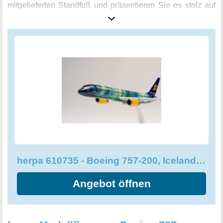
mitgelieferten Standfuß und präsentieren Sie es stolz auf
Ihrem Schreibtisch oder in Ihrer Miniaturmodellsammlung.
Ein Muss für jeden Flugzeugliebhaber: Dieses
Sammelobjekt ist sicher ein Hingucker in Ihrem Zuhause.
Die auffällige Blaulackierung wurde hervorragend mit
einem nordischen Design kombiniert, um das berühmte
Naturschauspiel der Hekla Aurora widerzuspiegeln. Holen
Sie sich jetzt dieses beeindruckende Modell Flugzeug für
Ihre Sammlung!
herpa 610735 - Boeing 757-200, Icelandair Hekla Aurora
Angebot öffnen