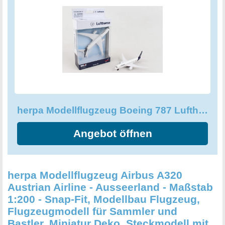
Flughafen-Feeling nach Hause und beeindruckt nicht nur
Sammler und Modellbauer, sondern auch jeden Flugzeug-
Fan. Werde zum Überflieger mit dem herpa Modellflugzeug
Boeing 787 "Lufthansa"!
herpa Modellflugzeug Boeing 787 Lufthansa Maßstab 1:500
Angebot öffnen
herpa Modellflugzeug Airbus A320
Austrian Airline - Ausseerland - Maßstab
1:200 - Snap-Fit, Modellbau Flugzeug,
Flugzeugmodell für Sammler und
Bastler, Miniatur Deko, Steckmodell mit