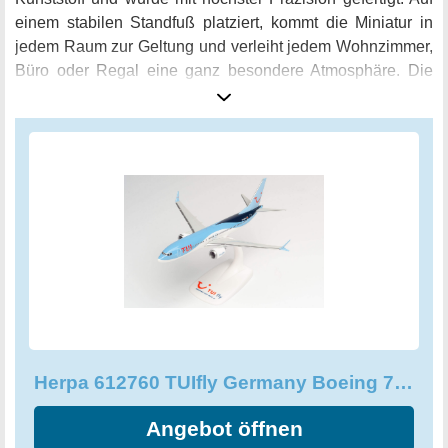
einem stabilen Standfuß platziert, kommt die Miniatur in
jedem Raum zur Geltung und verleiht jedem Wohnzimmer,
Büro oder Regal eine ganz besondere Atmosphäre. Die
TUIfly Boeing 737 Max 8 D-AMAX wird speziell für Flüge
zur beliebten Baleareninsel Mallorca eingesetzt und lässt
mit dieser Modellvariante Urlaubsstimmung aufkommen.
Egal ob als Geschenk oder zum Bestücken von Dioramen,
dieses Modellflugzeug ist ideal geeignet und wird jeden
Flugzeugfan begeistern. Starte jetzt deine Flugreise in die
Welt der Miniaturflugzeuge und bestelle den Herpa 612760
TUIfly Germany Boeing 737 Max 8 - D-AMAX "Mallorca"
noch heute!
Herpa 612760 TUIfly Germany Boeing 737 Max 8 - D-AMAX Mallorca
Angebot öffnen