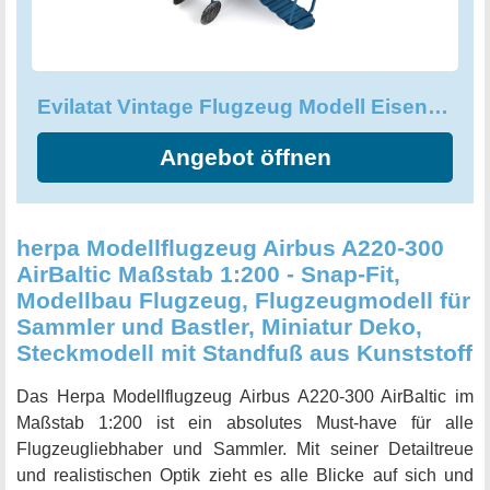
Blau ist ein ideales Geschenk für Kinder oder alle, die eine
Leidenschaft für Flugzeug-Modelle haben. Diese
geschmackvolle Eisenverzierung mit exquisiter
Verarbeitung wird jeden Raum bereichern und ist ein
Evilatat Vintage Flugzeug Modell Eisenmodell Metall Flugzeug-Dekoration
Blickfang für jeden Sammler und Fan des Flugplatzes.
Holen Sie sich jetzt ein wunderbares Dekorationsstück,
Angebot öffnen
das ein Stück Geschichte und das Flair vergangener
Zeiten einfängt!
herpa Modellflugzeug Airbus A220-300
AirBaltic Maßstab 1:200 - Snap-Fit,
Modellbau Flugzeug, Flugzeugmodell für
Sammler und Bastler, Miniatur Deko,
Steckmodell mit Standfuß aus Kunststoff
Das Herpa Modellflugzeug Airbus A220-300 AirBaltic im
Maßstab 1:200 ist ein absolutes Must-have für alle
Flugzeugliebhaber und Sammler. Mit seiner Detailtreue
und realistischen Optik zieht es alle Blicke auf sich und