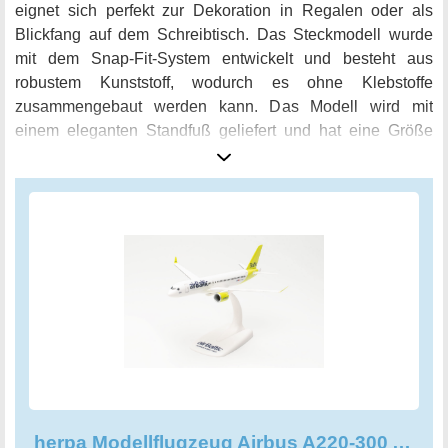
eignet sich perfekt zur Dekoration in Regalen oder als
Blickfang auf dem Schreibtisch. Das Steckmodell wurde
mit dem Snap-Fit-System entwickelt und besteht aus
robustem Kunststoff, wodurch es ohne Klebstoffe
zusammengebaut werden kann. Das Modell wird mit
einem eleganten Standfuß geliefert und hat eine Größe
von 36,4 x 4,8 x 19,3 cm. Ob für die Miniaturwelt oder als
besonderes Geburtstagsgeschenk für Kinder ab 14 Jahren,
das Herpa Modellflugzeug Airbus A220-300 AirBaltic im
Maßstab 1:200 ist ein einzigartiges und hochwertiges
Sammelobjekt für alle Flugzeugfans.
herpa Modellflugzeug Airbus A220-300 AirBaltic Maßstab 1:200