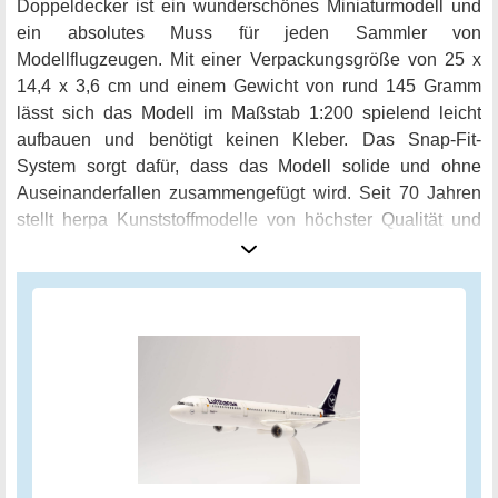
Doppeldecker ist ein wunderschönes Miniaturmodell und
ein absolutes Muss für jeden Sammler von
Modellflugzeugen. Mit einer Verpackungsgröße von 25 x
14,4 x 3,6 cm und einem Gewicht von rund 145 Gramm
lässt sich das Modell im Maßstab 1:200 spielend leicht
aufbauen und benötigt keinen Kleber. Das Snap-Fit-
System sorgt dafür, dass das Modell solide und ohne
Auseinanderfallen zusammengefügt wird. Seit 70 Jahren
stellt herpa Kunststoffmodelle von höchster Qualität und
mit Liebe zum Detail her. Das Airbus A321 "Die Maus"
Lufthansa Doppeldecker Modellflugzeug ist mit dem neu
gestalteten Kranich- und Maus-Motiv ein wahrer Hingucker
in jeder Modell-Sammlung. Ein besonderes Highlight ist,
dass es auf dem Originalflugzeug basiert, welches in den
späten 1990er Jahren von der Sendung mit der Maus
vorgestellt und kurz darauf von Lufthansa in Auftrag
gegeben wurde. Das Modell besteht aus robustem
Kunststoff, wodurch eine lange Lebensdauer gewährleistet
ist. Es ist ein stabiles und hochwertiges Sammelobjekt, das