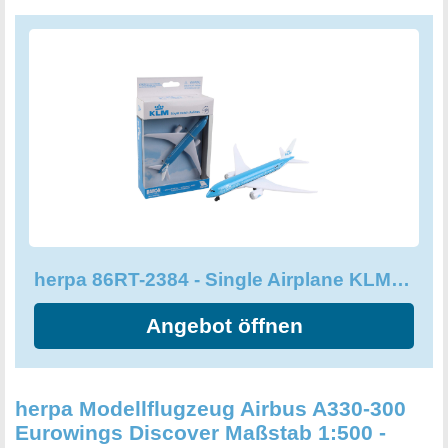
das Miniaturmodell macht immer eine gute Figur. Freuen
Sie sich auf ein langfristiges Sammlervergnügen und
lassen Sie sich von der Liebe zum Detail sowie der
erstklassigen Verarbeitung der herpa Produkte begeistern.
Der Lieferumfang enthält neben dem Modellflugzeug auch
ein ausführliches Manual. Die Boeing 787 selbst fliegt mit
einer Reichweite von 8500 Seemeilen und zeigt somit,
dass auch in der Luftfahrt Bravourleistungen möglich sind.
Gönnen Sie sich mit diesem Miniaturflieger ein Highlight
für Ihre Sammlung oder verschenken Sie es an einen
besonderen Menschen, der Flugzeuge liebt. Lassen Sie
herpa 86RT-2384 - Single Airplane KLM, Boeing 787, Flugzeug
sich begeistern von der Detailgenauigkeit und der
handwerklichen Qualität dieses Modells.
Angebot öffnen
herpa Modellflugzeug Airbus A330-300
Eurowings Discover Maßstab 1:500 -