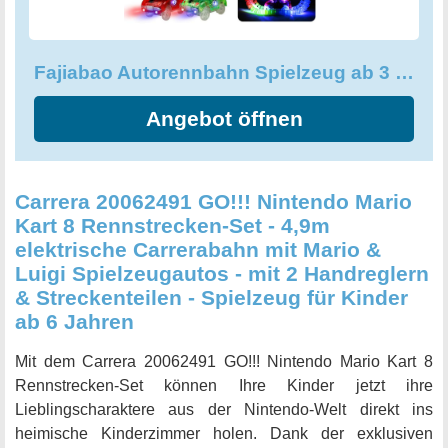
Denken und die praktischen Fähigkeiten der Kinder, wenn
sie neue Strecken zusammenbauen und immer wieder
neue Möglichkeiten entdecken. Ob drinnen, draußen oder
Fajiabao Autorennbahn Spielzeug ab 3 Jahre - 240 Stück Flexible
auf Reisen: Die Fajiabao Autorennbahn ist das perfekte
Kinderspielzeug ab 3 Jahren für jeden Anlass und jedes
Angebot öffnen
Wetter. Also, auf die Plätze, fertig, LOS!
Carrera 20062491 GO!!! Nintendo Mario
Kart 8 Rennstrecken-Set - 4,9m
elektrische Carrerabahn mit Mario &
Luigi Spielzeugautos - mit 2 Handreglern
& Streckenteilen - Spielzeug für Kinder
ab 6 Jahren
Mit dem Carrera 20062491 GO!!! Nintendo Mario Kart 8
Rennstrecken-Set können Ihre Kinder jetzt ihre
Lieblingscharaktere aus der Nintendo-Welt direkt ins
heimische Kinderzimmer holen. Dank der exklusiven