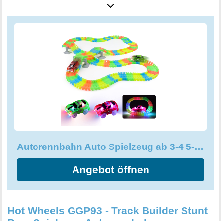
kompatibel und kann mit anderen Teilen der Strecke
erweitert werden oder es können verschiedene Autos
hinzugefügt werden, um gemeinsam Rennen zu fahren.
Das Set enthält 240 Stück Schienenfahrzeuge, 2 LED-
Autos und 3 Viadukte. Die Autostrecke ist bunter dank der
vier verschiedenen Farben (Gelb, Rot, Blau und Grün) und
den Viadukten, die den Spaß an der Rennbahn erhöhen.
Das Spielzeug benötigt zwei AA-Batterien (nicht im
Lieferumfang enthalten) und ist perfekt geeignet für Kinder,
die ihre Kreativität entfesseln möchten. In der dunklen
Umgebung wird das Glow-Cars-Spielzeug, das auf den
fantastischen leuchtenden Rennstrecken fährt, das Kind
Autorennbahn Auto Spielzeug ab 3-4 5-6 Jahren Junge mit 240 Stück
sicherlich in Erstaunen versetzen. Mit dieser Autorennbahn
wird echtes Racing-Feeling für die kleinsten Rennfahrer
Angebot öffnen
geschaffen.
Hot Wheels GGP93 - Track Builder Stunt