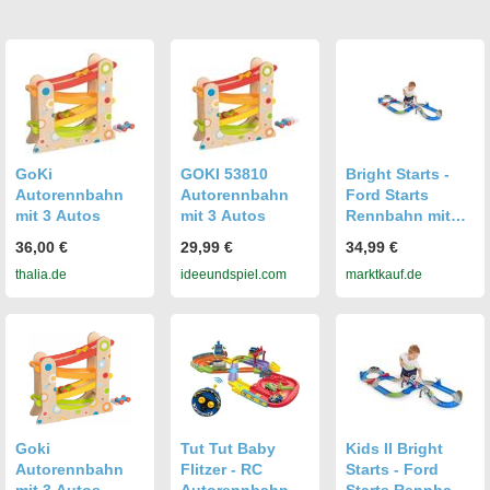
GoKi
GOKI 53810
Bright Starts -
Autorennbahn
Autorennbahn
Ford Starts
mit 3 Autos
mit 3 Autos
Rennbahn mit
Oball 4 Meter
36,00 €
29,99 €
34,99 €
Autorennbahn
thalia.de
ideeundspiel.com
marktkauf.de
ab 1 Jahr
Goki
Tut Tut Baby
Kids II Bright
Autorennbahn
Flitzer - RC
Starts - Ford