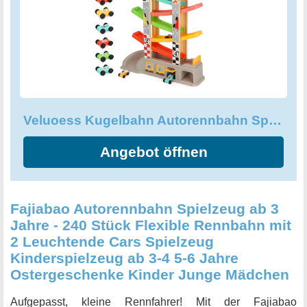
Rennwagen, sechs bunte Rampen und drei funktionale
Garagen - so können Kinder ihr eigenes Rennen gestalten
und ihrer Fantasie freien Lauf lassen. Das Veluoess
Kugelbahn Autorennbahn Spielzeug ist das ideale
Spielzeug für Jungen und Mädchen und wird bei
Kindertag, Geburtstag und Weihnachten ein Hit sein.
Veluoess Kugelbahn Autorennbahn Spielzeug, Rennstrecke Auto
Angebot öffnen
Fajiabao Autorennbahn Spielzeug ab 3
Jahre - 240 Stück Flexible Rennbahn mit
2 Leuchtende Cars Spielzeug
Kinderspielzeug ab 3-4 5-6 Jahre
Ostergeschenke Kinder Junge Mädchen
Aufgepasst, kleine Rennfahrer! Mit der Fajiabao