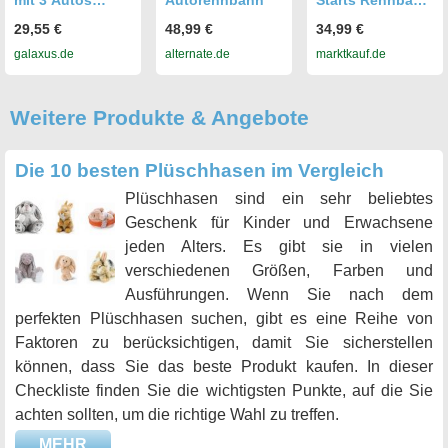
mit 3 Autos
Autorennbahn
Starts Rennbahn
(GOKI-53810)
mit Oball 4 Meter
29,55 €
48,99 €
34,99 €
Autorennbahn
galaxus.de
alternate.de
marktkauf.de
ab 1 Jahr
Weitere Produkte & Angebote
Die 10 besten Plüschhasen im Vergleich
Plüschhasen sind ein sehr beliebtes
Geschenk für Kinder und Erwachsene
jeden Alters. Es gibt sie in vielen
verschiedenen Größen, Farben und
Ausführungen. Wenn Sie nach dem
perfekten Plüschhasen suchen, gibt es eine Reihe von
Faktoren zu berücksichtigen, damit Sie sicherstellen
können, dass Sie das beste Produkt kaufen. In dieser
Checkliste finden Sie die wichtigsten Punkte, auf die Sie
achten sollten, um die richtige Wahl zu treffen.
MEHR