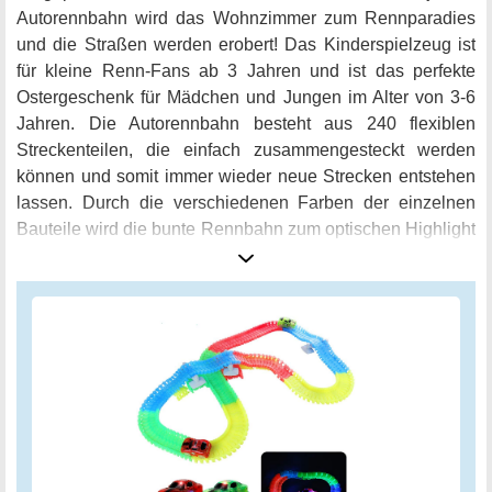
Autorennbahn wird das Wohnzimmer zum Rennparadies
und die Straßen werden erobert! Das Kinderspielzeug ist
für kleine Renn-Fans ab 3 Jahren und ist das perfekte
Ostergeschenk für Mädchen und Jungen im Alter von 3-6
Jahren. Die Autorennbahn besteht aus 240 flexiblen
Streckenteilen, die einfach zusammengesteckt werden
können und somit immer wieder neue Strecken entstehen
lassen. Durch die verschiedenen Farben der einzelnen
Bauteile wird die bunte Rennbahn zum optischen Highlight
im Kinderzimmer. Falls sich mal mehr als ein Rennfahrer
auf die Strecke wagen möchte, ist das gar kein Problem.
Das Set enthält zwei coole LED-Autos, die durch einen
einfachen Knopfdruck aktiviert werden und dann in der
Dunkelheit durch das Zimmer rasen - ein echtes Highlight
für die kleinen Rennfahrer! Die Fajiabao Autorennbahn
besteht aus sehr hochwertigem ABS-Kunststoff, der sich
einfach verbiegen lässt und somit kinderleicht aufgebaut
werden kann. Die Autorennbahn fördert das logische