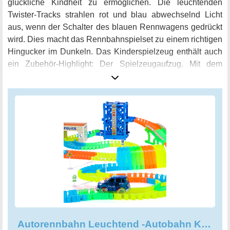
glückliche Kindheit zu ermöglichen. Die leuchtenden
Twister-Tracks strahlen rot und blau abwechselnd Licht
aus, wenn der Schalter des blauen Rennwagens gedrückt
wird. Dies macht das Rennbahnspielset zu einem richtigen
Hingucker im Dunkeln. Das Kinderspielzeug enthält auch
ein Zubehör-Highlight: Der Spielzeugaufzug. Mit dem
Aufzug können Kinder das Spielzeugauto ohne große
Kraftaufwand auf eine höhere Ebene befördern und so
noch spannendere Rennen starten. Die 120 Stücke der
Rennbahn sind einfach zusammenzustecken und
unglaublich flexibel. Sie sind unendlich biegsam und
wandelbar, damit können Kinder immer wieder neue
Möglichkeiten entdecken. Jeder Teil der Rennbahn kann
von jedem Punkt aus demontiert und montiert werden, so
dass das Racing-Erlebnis immer wieder aufs Neue
angepasst werden kann. Dieses Glühende Autorennbahn-
Spielzeug Set ist ein perfektes Geschenk für Ihre Kinder.
Lassen Sie Ihre Kinder ihre Phantasie und Motorik auf
Autorennbahn Leuchtend -Autobahn Kinder Rennbahn Glow Track
Rennstrecken zum Leben erwecken wie noch nie zuvor