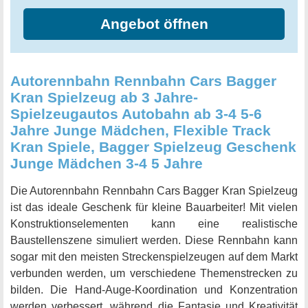
und verbringen Sie gemeinsame und unvergessliche
Angebot öffnen
Momente zusammen. Bestellen Sie jetzt diese
Autorennbahn Leuchtend - Autobahn Kinder Rennbahn
Glow Track Auto Spielset und lassen Sie Ihrem Kind eine
Freude machen, die es nie vergessen wird.
Autorennbahn Rennbahn Cars Bagger
Kran Spielzeug ab 3 Jahre-
Spielzeugautos Autobahn ab 3-4 5-6
Jahre Junge Mädchen, Flexible Track
Kran Spiele, Bagger Spielzeug Geschenk
Junge Mädchen 3-4 5 Jahre
Die Autorennbahn Rennbahn Cars Bagger Kran Spielzeug
ist das ideale Geschenk für kleine Bauarbeiter! Mit vielen
Konstruktionselementen kann eine realistische
Baustellenszene simuliert werden. Diese Rennbahn kann
sogar mit den meisten Streckenspielzeugen auf dem Markt
verbunden werden, um verschiedene Themenstrecken zu
bilden. Die Hand-Auge-Koordination und Konzentration
werden verbessert, während die Fantasie und Kreativität