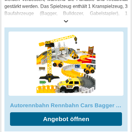
gestärkt werden. Das Spielzeug enthält 1 Kranspielzeug, 3
Baufahrzeuge (Bagger, Bulldozer, Gabelstapler), 1
Elektroauto, 2 Trigeminalschienen, 7 Verkehrszeichen, 1
Tür, Brückenteile und 144 flexible Schienenblöcke.
Zusammen bieten sie eine Vielzahl von
Spielmöglichkeiten. Kinder können ihren eigenen Einsatz
und jede Arbeit den verschiedenen Fahrzeugen zuteilen.
Rennwagen können Bälle über die Brücke schieben, und
die Schienenspielzeuge können in verschiedene
autorennbahn gebogen werden. Der Kran mit realistischem
Design und Bewegungen sorgt für stundenlangen
Spielspaß. Das Set ist für Kinder ab 3 Jahren geeignet und
enthält alles, was ein kleiner Bauarbeiter braucht, um in
den Tag zu starten.
Autorennbahn Rennbahn Cars Bagger Kran Spielzeug ab 3 Jahre-Spielzeugautos
Angebot öffnen