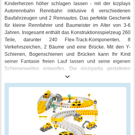
Kinderherzen höher schlagen lassen - mit der kizplays
Autorennbahn Rennbahn inklusive 6 verschiedenen
Baufahrzeugen und 2 Rennautos. Das perfekte Geschenk
für kleine Rennfahrer und Baumeister im Alter von 3-6
Jahren. Insgesamt enthält das Konstruktionsspielzeug 260
Teile, darunter 240 Flex-Track-Komponenten, 8
Verkehrszeichen, 2 Bäume und eine Brücke. Mit den Y-
Schienen, Bogenschienen und Brücken kann Ihr Kind
seiner Fantasie freien Lauf lassen und seine eigenen
Schienenwelten entwerfen. Die einzigartig gestalteten
Baugleise sind perfekt auf die Handgröße der Kinder
abgestimmt und lassen sich leicht transportieren, um
überall damit spielen zu können. Dabei steht die Sicherheit
immer an erster Stelle - das Spielzeug entspricht den
europäischen Spielzeugnormen und ist aus ungiftigen
Materialien hergestellt. In den stundenlangen Spielspaß
können auch noch pädagogische Aspekte fließen, denn
die beweglichen Arbeitsarme der Baufahrzeuge fördern die
Kreativität und Fantasie der Kinder. Mit diesem Set werden