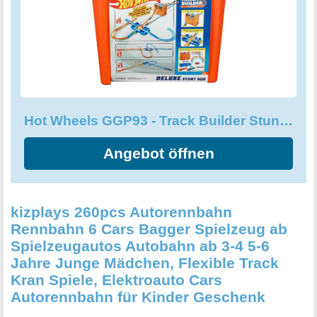
verrückte Crashs und Stunts brauchen. Geben Sie Ihrem
Kind mit der Hot Wheels GGP93 - Track Builder Stunt Box
eine Welt voller Abenteuer und Spaß! Dank der
hochwertigen Verarbeitung und der vielen Möglichkeiten
bietet dieses Kinderspielzeug stundenlangen Spielspaß
und fördert die motorischen Fähigkeiten und die Kreativität
Ihrer Kinder. Holen Sie sich jetzt die Hot Wheels GGP93 -
Hot Wheels GGP93 - Track Builder Stunt Box, Spielzeug Autorennbahn
Track Builder Stunt Box und lassen Sie Ihre Kinder ihre
eigenen Rennen und Stunts kreieren!
Angebot öffnen
kizplays 260pcs Autorennbahn
Rennbahn 6 Cars Bagger Spielzeug ab
Spielzeugautos Autobahn ab 3-4 5-6
Jahre Junge Mädchen, Flexible Track
Kran Spiele, Elektroauto Cars
Autorennbahn für Kinder Geschenk