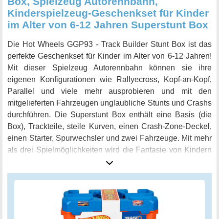
Box, Spielzeug Autorennbahn,
Kinderspielzeug-Geschenkset für Kinder
im Alter von 6-12 Jahren Superstunt Box
Die Hot Wheels GGP93 - Track Builder Stunt Box ist das
perfekte Geschenkset für Kinder im Alter von 6-12 Jahren!
Mit dieser Spielzeug Autorennbahn können sie ihre
eigenen Konfigurationen wie Rallyecross, Kopf-an-Kopf,
Parallel und viele mehr ausprobieren und mit den
mitgelieferten Fahrzeugen unglaubliche Stunts und Crashs
durchführen. Die Superstunt Box enthält eine Basis (die
Box), Trackteile, steile Kurven, einen Crash-Zone-Deckel,
einen Starter, Spurwechsler und zwei Fahrzeuge. Mit mehr
als drei Spielmöglichkeiten wird die Fantasie von Kindern
angeregt und das Problemlösen gefördert. Das Set lässt
sich schnell zusammenklappen zum Wegräumen oder
Mitnehmen, so dass Kinder es überallhin mitnehmen und
ihre Stunts und Rennen an jedem Ort durchführen können.
Die Deluxe Stunt Box enthält alles, was Kinder für