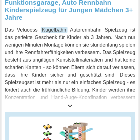
Funktionsgarage, Auto Rennbahn
Kinderspielzeug für Jungen Mädchen 3+
Jahre
Das Veluoess
Kugelbahn
Autorennbahn Spielzeug ist
das perfekte Geschenk für Kinder ab 3 Jahren. Nach nur
wenigen Minuten Montage können sie stundenlang spielen
und ihre Rennfahrerfähigkeiten verbessern. Das Spielzeug
besteht aus ungiftigen Kunststoffmaterialien und hat keine
scharfen Kanten - so können Eltern sich darauf verlassen,
dass ihre Kinder sicher und geschützt sind. Dieses
Spielzeugset ist mehr als nur ein einfaches Spielzeug - es
fördert auch die frühkindliche Bildung. Kinder werden ihre
Konzentration und Hand-Auge-Koordination verbessern
und dabei helfen, Farben und Formen zu entdecken und
zu erkennen. Das Spielzeugset ist in verschiedenen,
lebendigen Farben gestaltet, was Kindern eine visuelle
Wirkung vermittelt und ihre Kreativität und Fantasie anregt.
Als besonderes Highlight enthält das Set acht Mini-