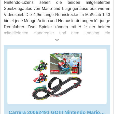
Nintendo-Lizenz sehen die beiden mitgelieferten
Spielzeugautos von Mario und Luigi genauso aus wie im
Videospiel. Die 4,9m lange Rennstrecke im Maßstab 1:43
bietet jede Menge Action und Herausforderungen für junge
Rennfahrer. Zwei Spieler können mit Hilfe der beiden
mitgelieferten Handregler und dem Looping ein
spannendes Duell auf der Bahn austragen. Die Fahrzeuge
sind bereits startklar, denn die Batterien sind im
Lieferumfang enthalten. Das ideale Geschenk für jeden
Fahrzeug-Fan ab 6 Jahren - ob zum Kindergeburtstag, zur
Einschulung oder als Weihnachtsgeschenk. Erwecken Sie
mit dem Carrera 20062491 GO!!! Nintendo Mario Kart 8
Rennstrecken-Set die Kult-Klassiker Mario und Luigi zum
Leben und lassen Sie Ihre Kinder in die Welt von Super
Mario World eintauchen.
Carrera 20062491 GO!!! Nintendo Mario Kart 8 Rennstrecken-Set