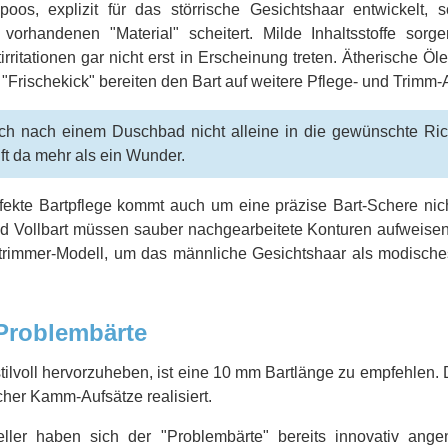
oos, explizit für das störrische Gesichtshaar entwickelt, 
orhandenen "Material" scheitert. Milde Inhaltsstoffe sorg
irritationen gar nicht erst in Erscheinung treten. Ätherische Ö
 "Frischekick" bereiten den Bart auf weitere Pflege- und Trimm-Ak
ch nach einem Duschbad nicht alleine in die gewünschte Ri
lft da mehr als ein Wunder.
fekte Bartpflege kommt auch um eine präzise Bart-Schere nic
d Vollbart müssen sauber nachgearbeitete Konturen aufweisen 
ttrimmer-Modell, um das männliche Gesichtshaar als modisches
Problembärte
ilvoll hervorzuheben, ist eine 10 mm Bartlänge zu empfehlen.
cher Kamm-Aufsätze realisiert.
ller haben sich der "Problembärte" bereits innovativ ang