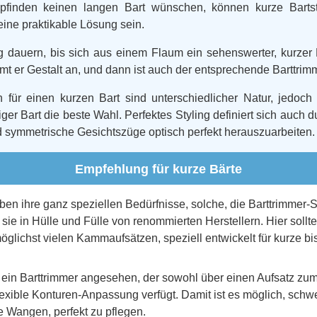
pfinden keinen langen Bart wünschen, können kurze Bartsti
ine praktikable Lösung sein.
 dauern, bis sich aus einem Flaum ein sehenswerter, kurzer B
t er Gestalt an, und dann ist auch der entsprechende Barttrimm
n für einen kurzen Bart sind unterschiedlicher Natur, jedoc
ger Bart die beste Wahl. Perfektes Styling definiert sich auch d
 symmetrische Gesichtszüge optisch perfekt herauszuarbeiten.
Empfehlung für kurze Bärte
en ihre ganz speziellen Bedürfnisse, solche, die Barttrimmer-S
 sie in Hülle und Fülle von renommierten Herstellern. Hier sollt
möglichst vielen Kammaufsätzen, speziell entwickelt für kurze bis
d ein Barttrimmer angesehen, der sowohl über einen Aufsatz z
lexible Konturen-Anpassung verfügt. Damit ist es möglich, schw
e Wangen, perfekt zu pflegen.