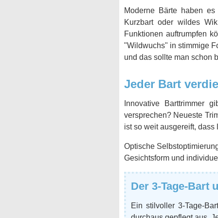
Moderne Bärte haben es s
Kurzbart oder wildes Wi
Funktionen auftrumpfen kö
"Wildwuchs" in stimmige Fo
und das sollte man schon 
Jeder Bart verdi
Innovative Barttrimmer g
versprechen? Neueste Trim
ist so weit ausgereift, da
Optische Selbstoptimierung 
Gesichtsform und individuel
Der 3-Tage-Bart u
Ein stilvoller 3-Tage-Ba
durchaus gepflegt aus. Je