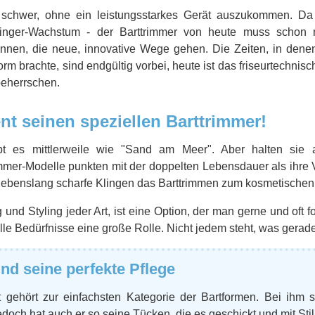
chwer, ohne ein leistungsstarkes Gerät auszukommen. Da i
kinger-Wachstum - der Barttrimmer von heute muss schon m
nnen, die neue, innovative Wege gehen. Die Zeiten, in dene
rm brachte, sind endgültig vorbei, heute ist das friseurtechnis
beherrschen.
ent seinen speziellen Barttrimmer!
ibt es mittlerweile wie "Sand am Meer". Aber halten sie
mer-Modelle punkten mit der doppelten Lebensdauer als ihre 
ss lebenslang scharfe Klingen das Barttrimmen zum kosmetische
und Styling jeder Art, ist eine Option, der man gerne und oft fo
le Bedürfnisse eine große Rolle. Nicht jedem steht, was gerade
nd seine perfekte Pflege
rt gehört zur einfachsten Kategorie der Bartformen. Bei ihm si
doch hat auch er so seine Tücken, die es geschickt und mit Stil 