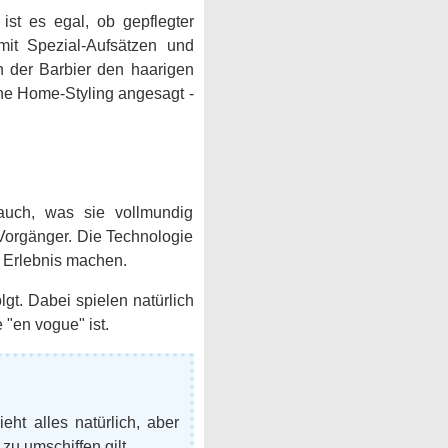
st es egal, ob gepflegter
it Spezial-Aufsätzen und
n der Barbier den haarigen
che Home-Styling angesagt -
 auch, was sie vollmundig
Vorgänger. Die Technologie
n Erlebnis machen.
lgt. Dabei spielen natürlich
 "en vogue" ist.
eht alles natürlich, aber
zu umschiffen gilt.