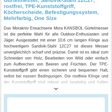
Gürtelmesser, Sandvik-Stahl 12C27,
rostfrei, TPE-Kunststoffgriff,
Köcherscheide, Befestigungssystem,
Mehrfarbig, One Size
Das Morakniv Erwachsene Mora KANSBOL Gürtelmesser
ist die perfekte Wahl für alle Outdoor-Enthusiasten und
Jäger. Ausgestattet mit einer 10,6 cm langen Klinge aus
hochwertigem Sandvik-Stahl 12C27 ist dieses Messer
unvergleichlich scharf und präzise. Damit ist es ideal zum
Schneiden von Holz, Bearbeiten von Wild oder einfach
zum Aufbrechen von Beeren und Früchten. Der TPE-
Kunststoffgriff gibt einen sicheren und bequemen Halt,
selbst bei nassen Bedingungen. Die rostfreie Klinge und
der Kunststoffgriff sind robust und langlebig und halten
auch den härtesten Bedingungen stand. Das KANSBOL
Gürtelmesser wird mit einer passenden Köcherscheide
geliefert, welche sicher an Gürtel oder Rucksack befestigt
werden kann. Das enthaltene Befestigungssystem sorgt