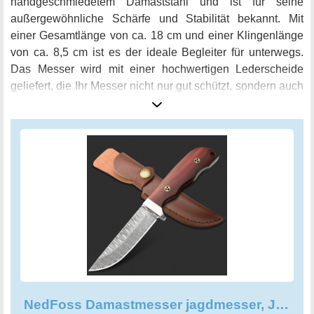
handgeschmiedetem Damaststahl und ist für seine
außergewöhnliche Schärfe und Stabilität bekannt. Mit
einer Gesamtlänge von ca. 18 cm und einer Klingenlänge
von ca. 8,5 cm ist es der ideale Begleiter für unterwegs.
Das Messer wird mit einer hochwertigen Lederscheide
geliefert, die Ihr Messer nicht nur gut schützt, sondern auch
einen sicheren Transport ermöglicht. Der ergonomische
Griff aus Holz sorgt für ein angenehmes und sicheres
Handling, während der Fingerschutz das Abrutschen des
Zeigefingers auf die Schneide verhindert. Das NedFoss
Jagdmesser ist aus hochwertigem Damaststahl gefertigt
und ist mit einer Härte von 60HRC bewertet. Dies gibt
Ihnen ein exquisites Outdoor-Jagderlebnis wie kein
anderes und macht das NedFoss Damastmesser zu einem
unverzichtbaren Werkzeug für jeden Abenteurer. Mit seiner
einzigartigen Optik und dem hochwertigen Lederholster ist
das NedFoss Damastmesser Jagdmesser auch ein tolles
Geschenk für jeden Outdoor-Begeisterten. Lassen Sie sich
NedFoss Damastmesser jagdmesser, Jagdmesser damast & Gürtelmesser
von der außergewöhnlichen Qualität und Haltbarkeit