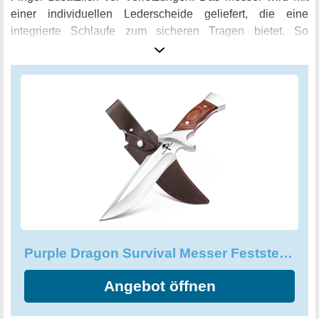
einer individuellen Lederscheide geliefert, die eine
integrierte Schlaufe zum sicheren Tragen bietet. So
können Sie das Messer immer griffbereit bei sich tragen,
egal ob Sie sich auf einem Campingausflug oder einer
Wanderung befinden. Mit der tollen schwarzen
Geschenkbox ist dieses Messer auch ein praktisches und
schönes Geschenk für Vater, Ehemann und Freunde, die
gerne Zeit in der Natur verbringen. Ob Holz, Seile oder
Fleisch, das Purple Dragon Survival Messer kann
Schneidaufgaben perfekt erledigen.
Purple Dragon Survival Messer Feststehende Klinge Scharfes Gürtelmesser
Angebot öffnen