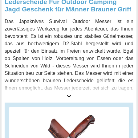
Lederscheide Für Outdoor Camping
Jagd Geschenk für Männer Brauner Griff
Das Japaknives Survival Outdoor Messer ist ein
zuverlässiges Werkzeug für jedes Abenteuer, das Ihnen
bevorsteht. Es ist ein robustes und stabiles Gürtelmesser,
das aus hochwertigem D2-Stahl hergestellt wird und
speziell für den Einsatz im Freien entwickelt wurde. Egal
ob Spalten von Holz, Vorbereitung von Essen oder das
Schneiden von Wild - dieses Messer wird Ihnen in jeder
Situation treu zur Seite stehen. Das Messer wird mit einer
wunderschönen braunen Lederscheide geliefert, die es
Ihnen ermöglicht, das Messer jederzeit bei sich zu tragen.
Der ergonomisch geformte Griff aus braunem Holz bietet
eine angenehme Haptik und liegt gut in der Hand. Die
damit verbundene Kraftersparnis macht die Verwendung
des Messers noch komfortabler und einfacher. Mit einer
Länge von 23,5cm und einem Gewicht von 203 Gramm ist
das Messer leicht zu handhaben und bietet dennoch die