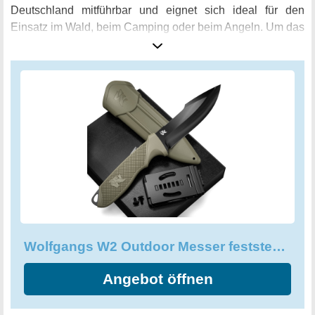
Deutschland mitführbar und eignet sich ideal für den
Einsatz im Wald, beim Camping oder beim Angeln. Um das
Messer optimal zu transportieren und sicher
aufzubewahren, ist es mit einer harten Scheide aus
Polypropylen ausgestattet, die dank des durchdachten
Multi-Lok Gürtelsystems sicher am Gürtel befestigt werden
kann. Das Wolfgangs W2 Outdoor Messer begeistert nicht
nur durch seine Funktionalität, sondern auch durch sein
ansprechendes Design in Olivgrün-Schwarz. Der Griff
besteht aus einem einzigen, 23cm langen Stück Stahl und
ist somit besonders robust und widerstandsfähig.
Überzeugen Sie sich selbst von der herausragenden
Qualität und Zuverlässigkeit dieses beeindruckenden
Messers und sichern Sie sich jetzt Ihr persönliches
Wolfgangs W2 Outdoor Messer feststehende Klinge - Inkl. Scheide
Outdoor-Messer aus dem Hause Wolfgangs!
Angebot öffnen