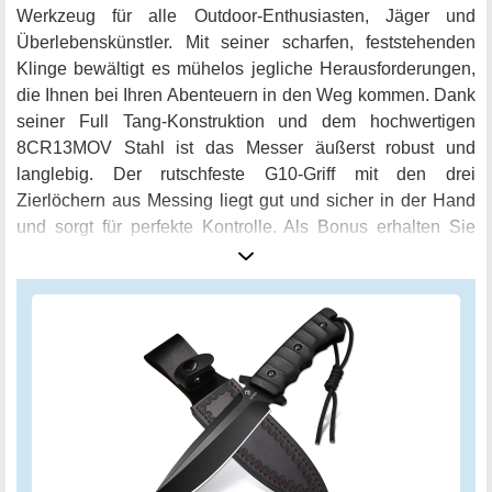
Werkzeug für alle Outdoor-Enthusiasten, Jäger und
Überlebenskünstler. Mit seiner scharfen, feststehenden
Klinge bewältigt es mühelos jegliche Herausforderungen,
die Ihnen bei Ihren Abenteuern in den Weg kommen. Dank
seiner Full Tang-Konstruktion und dem hochwertigen
8CR13MOV Stahl ist das Messer äußerst robust und
langlebig. Der rutschfeste G10-Griff mit den drei
Zierlöchern aus Messing liegt gut und sicher in der Hand
und sorgt für perfekte Kontrolle. Als Bonus erhalten Sie
eine qualitativ hochwertige Lederscheide, die das Messer
sicher aufbewahrt und optimal schützt. Mit einer
Gesamtlänge von 28 cm und einem Gewicht von 317 g
passt das NedFoss Messer perfekt in Ihren Rucksack oder
an Ihren Gürtel. Überzeugen Sie sich selbst von diesem
unverzichtbaren Begleiter für alle Ihre Outdooraktivitäten -
ob Camping, Jagd oder Survival - das NedFoss Messer ist
immer die richtige Wahl!