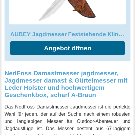
Freund oder für Männer und Frauen an Vatertag,
Geburtstag, Weihnachten, Halloween und Thanksgiving
Tag. Es ist ein praktisches qualifiziertes Outdoor-
Werkzeug, das sich beim Camping, Wandern, Outdoor-
AUBEY Jagdmesser Feststehende Klinge, Scharfer Outdoor Messer
Reisen und anderen Gelegenheiten als nützlich erweisen
kann. Die Klinge ist sehr scharf und widerstandsfähig und
Angebot öffnen
eignet sich perfekt zum Schneiden von Holz, Papier oder
Kunststoff. Investieren Sie in dieses hochwertige,
langlebige AUBEY Messer und machen Sie sich bereit für
unvergessliche Outdoor-Abenteuer.
NedFoss Damastmesser jagdmesser,
Jagdmesser damast & Gürtelmesser mit
Leder Holster und hochwertigem
Geschenkbox, scharf A-Braun
Das NedFoss Damastmesser Jagdmesser ist die perfekte
Wahl für jeden, der auf der Suche nach einem robusten
und langlebigen Messer für Outdoor-Abenteuer und
Jagdausflüge ist. Das Messer besteht aus 67-lagigem