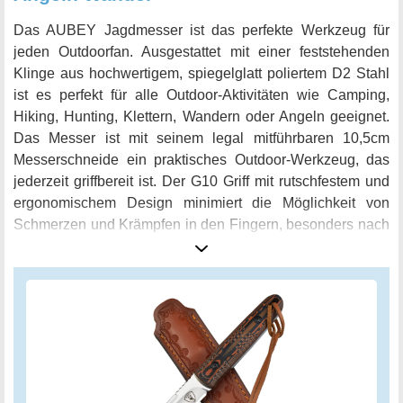
Das AUBEY Jagdmesser ist das perfekte Werkzeug für
jeden Outdoorfan. Ausgestattet mit einer feststehenden
Klinge aus hochwertigem, spiegelglatt poliertem D2 Stahl
ist es perfekt für alle Outdoor-Aktivitäten wie Camping,
Hiking, Hunting, Klettern, Wandern oder Angeln geeignet.
Das Messer ist mit seinem legal mitführbaren 10,5cm
Messerschneide ein praktisches Outdoor-Werkzeug, das
jederzeit griffbereit ist. Der G10 Griff mit rutschfestem und
ergonomischem Design minimiert die Möglichkeit von
Schmerzen und Krämpfen in den Fingern, besonders nach
langem Gebrauch. Die Full-Tang-Konstruktion sorgt für
herausragende Stärke und Zuverlässigkeit im Einsatz. Die
Proportionen zwischen der Klinge und dem Griff sind
ausgewogen, so liegt das Jagdmesser optimal in der Hand
und kann optimal benutzt werden. Das Messer wird mit
einer Lederscheide geliefert, die eine sichere Befestigung
an Ihrem Hüftgurt oder Seilloch gewährleistet. Das AUBEY
Jagdmesser ist ein perfektes Geschenk für Vater, Sohn,