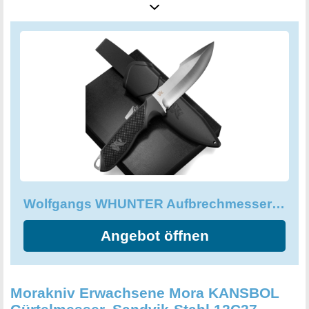
praktischen Polypropylen-Scheide geliefert, die das
Messer sicher verschließt und bequem am Gürtel getragen
werden kann. Das Wolfgangs WHUNTER Aufbrechmesser
Jagdmesser ist die ideale Lösung für anspruchsvolle und
raue Arbeiten bei der Jagd oder beim Angeln.
Wolfgangs WHUNTER Aufbrechmesser Jagdmesser feststehende Klinge
Angebot öffnen
Morakniv Erwachsene Mora KANSBOL