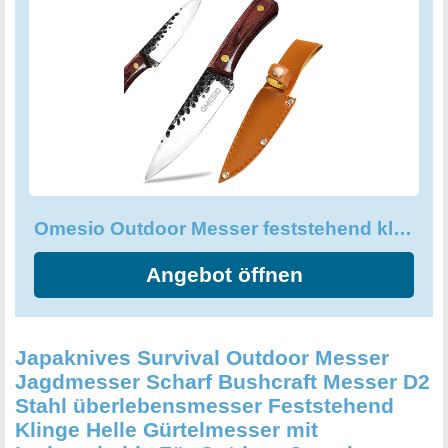
feststehend kleines Messer immer dabei und am richtigen
Ort. Die Qualität der Klinge ist scharf und sehr hart - schon
vom Werk aus ist das Bushcraft Messer vom besten
Schärfe-Grad. Das Gesamtpaket ist eine tolle
Verarbeitungsqualität mit einem wirklich guten Stahl zu
einem konkurrenzlosen Preis. Dieses Messer ist eine
Bereicherung für jeden Outdoor-Liebhaber!
Omesio Outdoor Messer feststehend klein, Full Tang kleines Jagdmesser
Angebot öffnen
Japaknives Survival Outdoor Messer
Jagdmesser Scharf Bushcraft Messer D2
Stahl überlebensmesser Feststehend
Klinge Helle Gürtelmesser mit