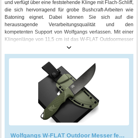
und verfügt über eine feststehende Klinge mit Flach-Schliff,
die sich hervorragend für grobe Bushcraft-Arbeiten wie
Batoning eignet. Dabei können Sie sich auf die
herausragende Verarbeitungsqualität und den
kompetenten Support von Wolfgangs verlassen. Mit einer
Klingenlänge von 11,5 cm ist das W-FLAT Outdoormesser
absolut legal in Deutschland mitführbar, egal ob Sie es
beim Wandern, Camping oder Angeln nutzen möchten. Es
kommt in einer neuen, stylishen Scheide aus
Polypropylen, die das Messer sicher arretiert und
komfortabel an Ihrem Gürtel befestigt werden kann. Auch
eine Erweiterung mit Multi-Lock ist möglich. Mit seinem
griffigen und dennoch eleganten Design in Outdoor Flat
Grün und Stonewash ist das Wolfgangs W-FLAT Outdoor
Messer nicht nur ein praktisches, sondern auch ein
optisches Highlight für Ihr nächstes Outdoor-Abenteuer.
Wolfgangs W-FLAT Outdoor Messer feststehende Klinge