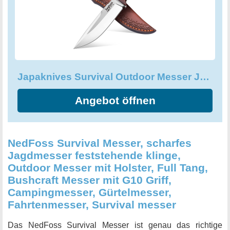
perfekte Balance zwischen Größe und reduziertem
Gewicht. Die Klinge ist scharf und stark genug, um durch
das härteste Material zu schneiden, während es
gleichzeitig immer noch flexibel genug bleibt, um eine
leichte Handhabung zu gewährleisten. Das Japaknives
Survival Outdoor Messer mit Lederscheide ist das perfekte
Japaknives Survival Outdoor Messer Jagdmesser Scharf Bushcraft
Geschenk für jeden Mann, der Outdoor-Abenteuer liebt. Es
ist ein unverzichtbares Werkzeug beim Wandern, Campen,
Angebot öffnen
Jagen oder Überleben. Bestellen Sie noch heute und Sie
werden es nicht bereuen!
NedFoss Survival Messer, scharfes
Jagdmesser feststehende klinge,
Outdoor Messer mit Holster, Full Tang,
Bushcraft Messer mit G10 Griff,
Campingmesser, Gürtelmesser,
Fahrtenmesser, Survival messer
Das NedFoss Survival Messer ist genau das richtige