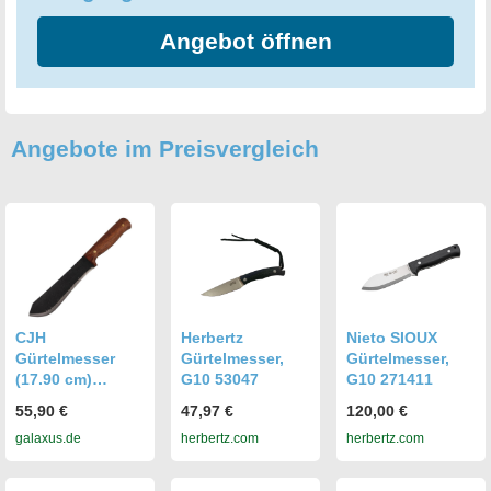
Angebot öffnen
Angebote im Preisvergleich
CJH
Herbertz
Nieto SIOUX
Gürtelmesser
Gürtelmesser,
Gürtelmesser,
(17.90 cm)
G10 53047
G10 271411
(44094)
55,90 €
47,97 €
120,00 €
galaxus.de
herbertz.com
herbertz.com