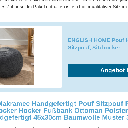
es Zuhause. Im Paket enthalten ist ein hochqualitativer Sitzho
ENGLISH HOME Pouf H
Sitzpouf, Sitzhocker
Angebot 
Makramee Handgefertigt Pouf Sitzpouf P
ocker Hocker Fußbank Ottoman Polste
gefertigt 45x30cm Baumwolle Muster 3