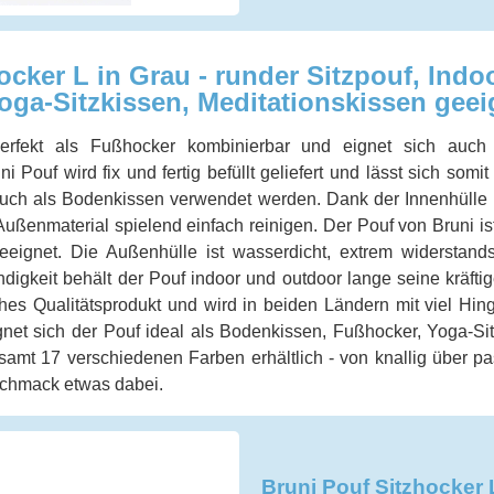
ocker L in Grau - runder Sitzpouf, Ind
oga-Sitzkissen, Meditationskissen gee
perfekt als Fußhocker kombinierbar und eignet sich auch 
 Pouf wird fix und fertig befüllt geliefert und lässt sich somit
auch als Bodenkissen verwendet werden. Dank der Innenhülle lä
enmaterial spielend einfach reinigen. Der Pouf von Bruni ist 
eignet. Die Außenhülle ist wasserdicht, extrem widerstands
gkeit behält der Pouf indoor und outdoor lange seine kräftig
ches Qualitätsprodukt und wird in beiden Ländern mit viel Hing
et sich der Pouf ideal als Bodenkissen, Fußhocker, Yoga-Sit
esamt 17 verschiedenen Farben erhältlich - von knallig über pas
schmack etwas dabei.
Bruni Pouf Sitzhocker L