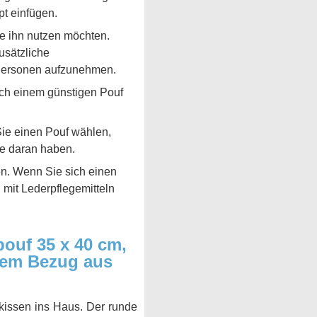
t einfügen.
ie ihn nutzen möchten.
usätzliche
e Personen aufzunehmen.
ach einem günstigen Pouf
ie einen Pouf wählen,
de daran haben.
en. Wenn Sie sich einen
 mit Lederpflegemitteln
ouf 35 x 40 cm,
ktem Bezug aus
nkissen ins Haus. Der runde