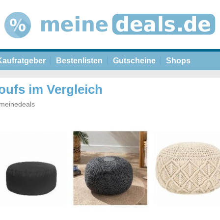
Kaufratgeber
Bestenlisten
Gutscheine
Shops
oufs im Vergleich
meinedeals