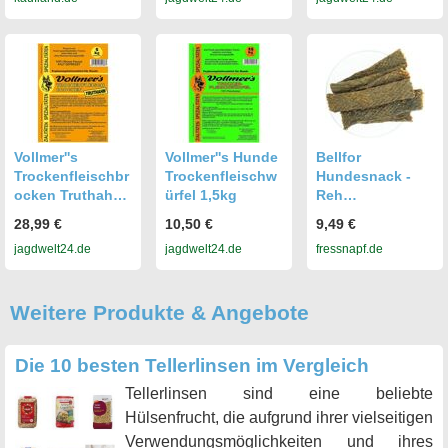
Vollmer''s
Vollmer''s Hunde
Bellfor
Trockenfleischbr
Trockenfleischw
Hundesnack -
ocken Truthahn
ürfel 1,5kg
Reh
5kg
Trockenfleisch -
28,99 €
10,50 €
9,49 €
100g
jagdwelt24.de
jagdwelt24.de
fressnapf.de
Weitere Produkte & Angebote
Die 10 besten Tellerlinsen im Vergleich
Tellerlinsen sind eine beliebte
Hülsenfrucht, die aufgrund ihrer vielseitigen
Verwendungsmöglichkeiten und ihres