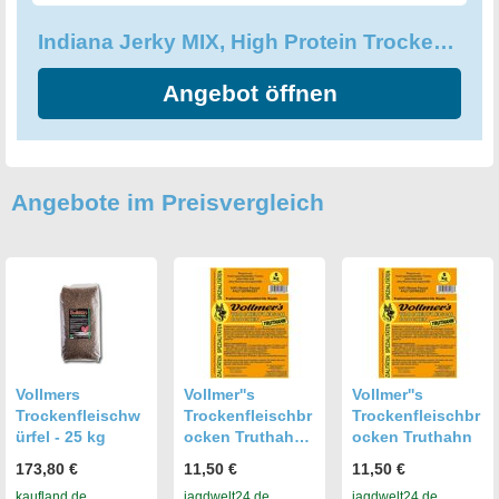
Indiana Jerky MIX, High Protein Trockenfleisch
Angebot öffnen
Angebote im Preisvergleich
Vollmers
Vollmer''s
Vollmer''s
Trockenfleischw
Trockenfleischbr
Trockenfleischbr
ürfel - 25 kg
ocken Truthahn
ocken Truthahn
1,5kg
173,80 €
11,50 €
11,50 €
kaufland.de
jagdwelt24.de
jagdwelt24.de