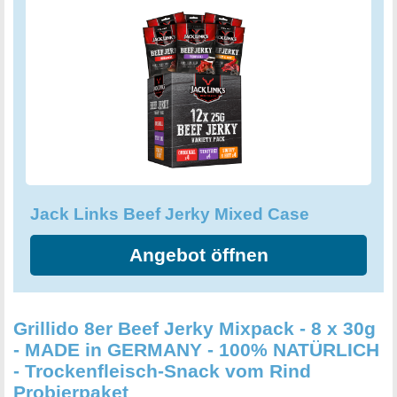
einer Spur Ingwer. Und wer es lieber klassisch mag, greift
einfach zum Original-Jerky mit seiner leichten Rauchnote
und der dezenten Eigensüße. Luftgetrocknet, geräuchert
und auf den Punkt gewürzt - so entstehen die köstlichen
Rindfleischstreifen, die nach altem Familienrezept
hergestellt werden. Probieren Sie jetzt das Jack Links Beef
Jerky Mixed Case und genießen Sie hochwertiges
Rindfleisch in drei leckeren Varianten. Ob als kleiner
Snack zwischendurch oder als Energiekick beim Sport -
dieses Jerky ist immer eine gute Wahl. Ein herzhafter und
Jack Links Beef Jerky Mixed Case
zugleich proteinreicher Genuss, der ganz ohne künstliche
Zusatzstoffe und Geschmacksverstärker auskommt.
Angebot öffnen
Grillido 8er Beef Jerky Mixpack - 8 x 30g
- MADE in GERMANY - 100% NATÜRLICH
- Trockenfleisch-Snack vom Rind
Probierpaket