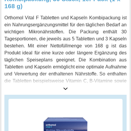
168 g)
Orthomol Vital F Tabletten und Kapseln Kombipackung ist
ein Nahrungsergänzungsmittel für den täglichen Bedarf an
wichtigen Mikronährstoffen. Die Packung enthält 30
Tagesportionen, die jeweils aus 5 Tabletten und 3 Kapseln
bestehen. Mit einer Nettofüllmenge von 168 g ist das
Produkt ideal für eine kurze oder längere Ergänzung des
täglichen Speiseplans geeignet. Die Kombination aus
Tabletten und Kapseln ermöglicht eine optimale Aufnahme
und Verwertung der enthaltenen Nährstoffe. So enthalten
die Tabletten beispielsweise Vitamin C, B-Vitamine sowie
Magnesium und Eisen für eine gesunde Energiebilanz und
zur Unterstützung des Immunsystems. In den Kapseln sind
Polyphenole aus Trauben und Granatapfel enthalten, die
für eine hohe antioxidative Schutzwirkung bekannt sind.
Die Orthomol Vital F Tabletten und Kapseln Kombipackung
ist frei von Lactose und Gluten und für Diabetiker geeignet.
Mit diesem Nahrungsergänzungsmittel können Sie