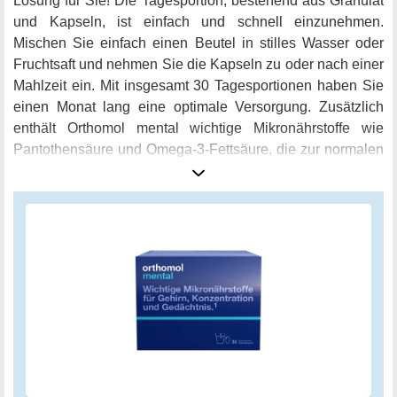
Lösung für Sie! Die Tagesportion, bestehend aus Granulat
und Kapseln, ist einfach und schnell einzunehmen.
Mischen Sie einfach einen Beutel in stilles Wasser oder
Fruchtsaft und nehmen Sie die Kapseln zu oder nach einer
Mahlzeit ein. Mit insgesamt 30 Tagesportionen haben Sie
einen Monat lang eine optimale Versorgung. Zusätzlich
enthält Orthomol mental wichtige Mikronährstoffe wie
Pantothensäure und Omega-3-Fettsäure, die zur normalen
geistigen Leistung beitragen. Bei Orthomol wissen wir, wie
wichtig Mikronährstoffe für Ihre Gesundheit sind. Mit
Orthomol mental steht Ihnen ein hochwertiges
Nahrungsergänzungsmittel zur Verfügung, das ganz auf
die Bedürfnisse Ihres Gehirns zugeschnitten ist. Steigern
Sie Ihre Leistungsfähigkeit, Ihre Konzentrationsfähigkeit
und Gedächtnisleistung - mit Orthomol mental!