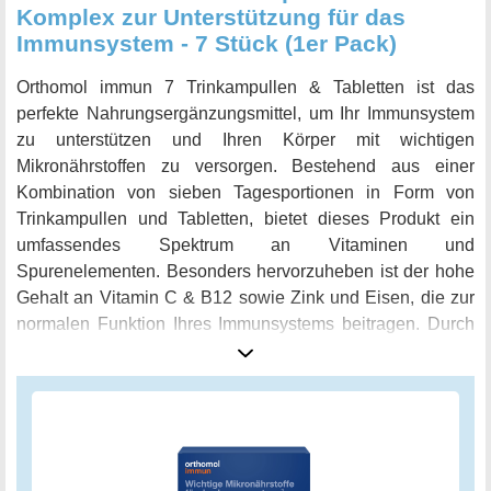
Komplex zur Unterstützung für das
Immunsystem - 7 Stück (1er Pack)
Orthomol immun 7 Trinkampullen & Tabletten ist das
perfekte Nahrungsergänzungsmittel, um Ihr Immunsystem
zu unterstützen und Ihren Körper mit wichtigen
Mikronährstoffen zu versorgen. Bestehend aus einer
Kombination von sieben Tagesportionen in Form von
Trinkampullen und Tabletten, bietet dieses Produkt ein
umfassendes Spektrum an Vitaminen und
Spurenelementen. Besonders hervorzuheben ist der hohe
Gehalt an Vitamin C & B12 sowie Zink und Eisen, die zur
normalen Funktion Ihres Immunsystems beitragen. Durch
die Einnahme von Orthomol immun 7 Trinkampullen &
Tabletten können Sie sicherstellen, dass Ihr Körper optimal
mit Mikronährstoffen versorgt wird, um gesund zu bleiben
und Ihren Körper bei der Abwehr von Krankheiten zu
unterstützen. Das Produkt ist einfach zu handhaben und
kann einfach in Ihre tägliche Routine integriert werden -