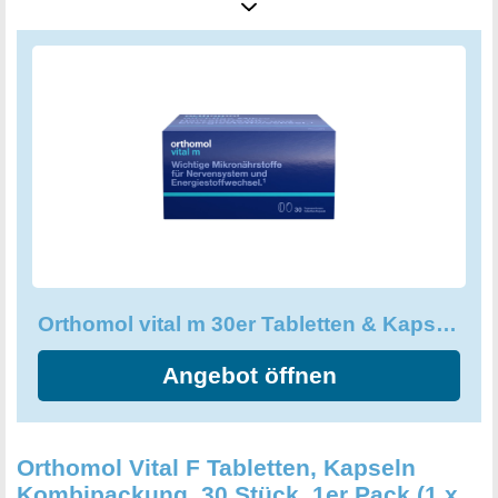
Flüssigkeit zu oder nach einer Mahlzeit ein. Egal ob Sie
die Tabletten und Kapseln in beliebiger Reihenfolge
verzehren, sie wirken gezielt und zuverlässig gegen
Müdigkeit, Erschöpfung, Nervosität und Abgeschlagenheit
durch Alltagsbelastungen. Nutzen Sie die Kraft der Natur
und unterstützen Sie Ihren Körper und Ihre Gesundheit mit
Orthomol vital m.
Orthomol vital m 30er Tabletten & Kapseln - Vitamine bei Müdigkeit
Angebot öffnen
Orthomol Vital F Tabletten, Kapseln
Kombipackung, 30 Stück, 1er Pack (1 x