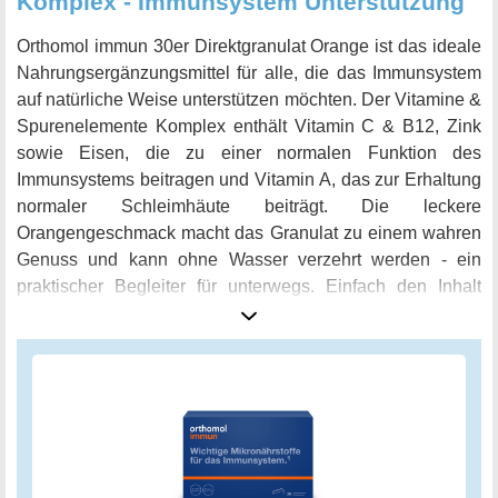
Komplex - Immunsystem Unterstützung
Orthomol immun 30er Direktgranulat Orange ist das ideale
Nahrungsergänzungsmittel für alle, die das Immunsystem
auf natürliche Weise unterstützen möchten. Der Vitamine &
Spurenelemente Komplex enthält Vitamin C & B12, Zink
sowie Eisen, die zu einer normalen Funktion des
Immunsystems beitragen und Vitamin A, das zur Erhaltung
normaler Schleimhäute beiträgt. Die leckere
Orangengeschmack macht das Granulat zu einem wahren
Genuss und kann ohne Wasser verzehrt werden - ein
praktischer Begleiter für unterwegs. Einfach den Inhalt
eines Beutels täglich zu oder nach einer Mahlzeit direkt in
den Mund geben oder in kleineren Portionen einnehmen.
Mit 30 Tagesportionen ist das Orthomol immun
Direktgranulat ideal für eine vollständige Behandlung von
nutritiv bedingten Immundefiziten. Geben Sie Ihrem
Immunsystem eine Chance und unterstützen Sie es mit
Orthomol immun 30er Direktgranulat Orange.