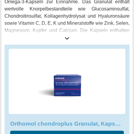
Omega-3-Kapseln zur Einnahme. Das Granulat enthält
wertvolle Knorpelbestandteile wie Glucosaminsulfat,
Chondroitinsulfat, Kollagenhydrolysat und Hyaluronsäure
sowie Vitamin C, D, E, K und Mineralstoffe wie Zink, Selen,
Magnesium, Kupfer und Calcium. Die Kapseln enthalten
Omega-3-Fettsäuren, die den Körper zusätzlich
unterstützen. Einfach den Inhalt eines Beutels in 150-200
ml stilles Wasser auflösen und während oder nach einer
Mahlzeit zusammen mit den Kapseln einnehmen.
Vergessen Sie nicht, dass Ihre Gesundheit das Wichtigste
ist, und mit Orthomol chondroplus können Sie einen
Beitrag zu Ihrem Wohlbefinden leisten.
Orthomol chondroplus Granulat, Kapseln 30er-Packung