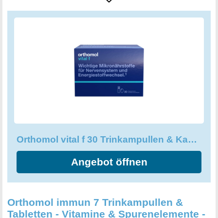
Trinkfläschchen und Kapsel, die Ihnen insgesamt 30
Tagesportionen liefert. Das bedeutet, dass Sie sich einen
ganzen Monat lang auf Ihre Vitalität konzentrieren können,
ohne sich Gedanken über die Versorgung mit wichtigen
Mikronährstoffen machen zu müssen. Mit dem wertvollen
Komplex und den Omega 3 Fettsäuren sind Sie bestens
gerüstet, um Ihrem Körper die Unterstützung zu geben, die
er benötigt, um im Alltag voller Vitalität und Energie zu
sein. Schenken Sie Ihrem Körper mit Orthomol vital f das,
was er verdient: Eine optimale Versorgung mit wichtigen
Nährstoffen!
Orthomol vital f 30 Trinkampullen & Kapseln - Vitamin Komplex
Angebot öffnen
Orthomol immun 7 Trinkampullen &
Tabletten - Vitamine & Spurenelemente -