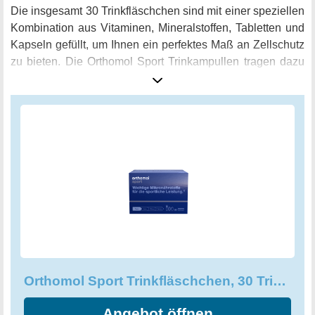
Die insgesamt 30 Trinkfläschchen sind mit einer speziellen
Kombination aus Vitaminen, Mineralstoffen, Tabletten und
Kapseln gefüllt, um Ihnen ein perfektes Maß an Zellschutz
zu bieten. Die Orthomol Sport Trinkampullen tragen dazu
bei, die Widerstandskraft Ihres Immunsystems zu stärken,
und sorgen für eine optimale Versorgung mit wichtigen
Nährstoffen. Die Ampullen wirken schnell und effektiv, um
Ihr körperliches Wohlbefinden zu unterstützen. Profitieren
Sie von einem gesteigerten Energielevel, schneller
Regeneration nach dem Training oder Wettkämpfen und
optimaler Vitalität. Die Orthomol Sport Trinkampullen sind
einfach zu handhaben und äußerst praktisch für Sportler,
die viel unterwegs sind. Mit diesem qualitativ hochwertigen
Nahrungsergänzungsmittel können Sie jederzeit und
überall von einer vollständigen und gesunden Ernährung
profitieren. Bestellen Sie noch heute die Orthomol Sport
Orthomol Sport Trinkfläschchen, 30 Trinkampullen - Zellschutz
Trinkampullen und sorgen Sie für die bestmögliche
Unterstützung für Ihren Körper!
Angebot öffnen