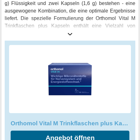
g) Flüssigkeit und zwei Kapseln (1,6 g) bestehen - eine
ausgewogene Kombination, die eine optimale Ergebnisse
liefert. Die spezielle Formulierung der Orthomol Vital M
Trinkflaschen plus Kapseln enthält eine Vielzahl von
Vitalstoffen wie Vitamin B1, B6, B12, C und D sowie
Magnesium, Zink und Eisen - allesamt wichtige Nährstoffe,
die essentiell für einen gesunden Körper sind. Zudem sind
die Flaschen mit Zucker und Süßungsmitteln versetzt, um
den Geschmack und die Süße zu verbessern. Die PZN-
Nummer -1319850 bestätigt die Qualität und die Sicherheit
der Orthomol Vital M Trinkflaschen plus Kapseln und
macht es Ihnen leicht, sie frei zu erwerben. Nehmen Sie
diese Nährstoffkombination als Teil Ihrer täglichen Routine
ein und genießen Sie die vielen Vorteile, die mit einem
gesunden und aktiven Lebensstil einhergehen.
Orthomol Vital M Trinkflaschen plus Kapseln, 30er Packung
Angebot öffnen