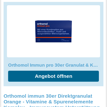
Vitamin B2, Biotin & Niacin unterstützen zusätzlich den
Erhalt der normalen Schleimhäute - für einen optimalen
Schutz Ihres Organismus. Mit Orthomol Immun pro erhalten
Sie einen perfekt aufeinander abgestimmten Komplex an
Mikronährstoffen, Vitaminen und Inulin. Eine Packung
enthält 30 Tagesportionen, bestehend aus Granulat und
jeweils einer Kapsel. Probieren Sie Orthomol Immun pro
und fühlen Sie den Unterschied!
Orthomol Immun pro 30er Granulat & Kapsel, 462 gramm
Angebot öffnen
Orthomol immun 30er Direktgranulat
Orange - Vitamine & Spurenelemente