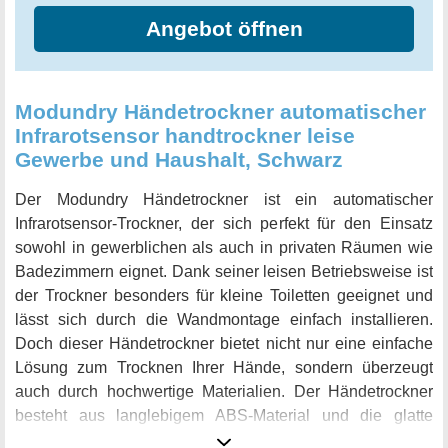
Bereich. Kaufen Sie mit Vertrauen - der anydry 2812
Angebot öffnen
Händetrockner für Gewerbe ist die zuverlässige Wahl für
alle Ihre Hände-Trocknungsbedürfnisse.
Modundry Händetrockner automatischer
Infrarotsensor handtrockner leise
Gewerbe und Haushalt, Schwarz
Der Modundry Händetrockner ist ein automatischer
Infrarotsensor-Trockner, der sich perfekt für den Einsatz
sowohl in gewerblichen als auch in privaten Räumen wie
Badezimmern eignet. Dank seiner leisen Betriebsweise ist
der Trockner besonders für kleine Toiletten geeignet und
lässt sich durch die Wandmontage einfach installieren.
Doch dieser Händetrockner bietet nicht nur eine einfache
Lösung zum Trocknen Ihrer Hände, sondern überzeugt
auch durch hochwertige Materialien. Der Händetrockner
besteht aus langlebigem ABS-Material und die glatte
Oberfläche ist leicht zu reinigen und verblassen nicht.