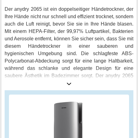
Der anydry 2065 ist ein doppelseitiger Händetrockner, der
Ihre Hände nicht nur schnell und effizient trocknet, sondern
auch die Luft reinigt, bevor Sie sie in Ihre Hände blasen.
Mit einem HEPA-Filter, der 99,97% Luftpartikel, Bakterien
und Aerosole entfernt, können Sie sicher sein, dass Sie mit
diesem Händetrockner in einer sauberen und
hygienischen Umgebung sind. Die schlagfeste ABS-
Polycarbonat-Abdeckung sorgt für eine lange Haltbarkeit,
während das schlanke und elegante Design für eine
saubere Ästhetik im Badezimmer sorgt. Der anydry 2065
passt perfekt zur Gesamtausstattung des Badezimmers
und verbessert es sogar. Mit einem 1,27 m langen
Netzkabel ist der Händetrockner einfach in eine Steckdose
zu stecken. Wenn er jedoch fest verdrahtet werden muss,
empfehlen wir, einen Elektriker zu beauftragen, der den
Stromanschluss herstellt. Entscheiden Sie sich noch heute
für den anydry 2065 und erleben Sie den Unterschied.