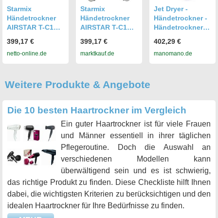
Starmix
Starmix
Jet Dryer -
Händetrockner
Händetrockner
Händetrockner -
AIRSTAR T-C1
AIRSTAR T-C1
Händetrockner
MW
MW
Edge, Abs
399,17 €
399,17 €
402,29 €
Vandalentrockne
Vandalentrockne
Kunstoff, Weiß
netto-online.de
marktkauf.de
manomano.de
r / Highspeed-
r / Highspeed-
8596220006363
Händetrockner
Händetrockner
Weitere Produkte & Angebote
Die 10 besten Haartrockner im Vergleich
Ein guter Haartrockner ist für viele Frauen
und Männer essentiell in ihrer täglichen
Pflegeroutine. Doch die Auswahl an
verschiedenen Modellen kann
überwältigend sein und es ist schwierig,
das richtige Produkt zu finden. Diese Checkliste hilft Ihnen
dabei, die wichtigsten Kriterien zu berücksichtigen und den
idealen Haartrockner für Ihre Bedürfnisse zu finden.