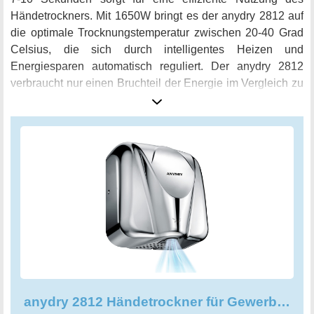
Händetrockners. Mit 1650W bringt es der anydry 2812 auf
die optimale Trocknungstemperatur zwischen 20-40 Grad
Celsius, die sich durch intelligentes Heizen und
Energiesparen automatisch reguliert. Der anydry 2812
verbraucht nur einen Bruchteil der Energie im Vergleich zu
herkömmlichen Händetrocknern, wodurch er nicht nur
Kinderhände schützt, sondern auch umweltfreundlich ist.
Das einteilige Design aus 304-Edelstahl ist robust und
langlebig und lässt sich einfach reinigen. Der runde
Luftauslass sorgt dafür, dass der Luftstrom optimal
konzentriert wird und somit besonders geeignet für Orte mit
starkem Verkehr ist. Der anydry 2812 Händetrockner ist
einfach und sicher zu installieren. Mit dem mitgelieferten
1,7 m Netzkabel wird er direkt in die Steckdose gesteckt
oder vom Elektriker fest an die Stromquelle verdrahtet.
Dank seines hochmodernen Designs und seiner
innovativen Technologie ist der anydry 2812
anydry 2812 Händetrockner für Gewerbe elektrischer Sensor
Händetrockner die perfekte Wahl für jeden gewerblichen