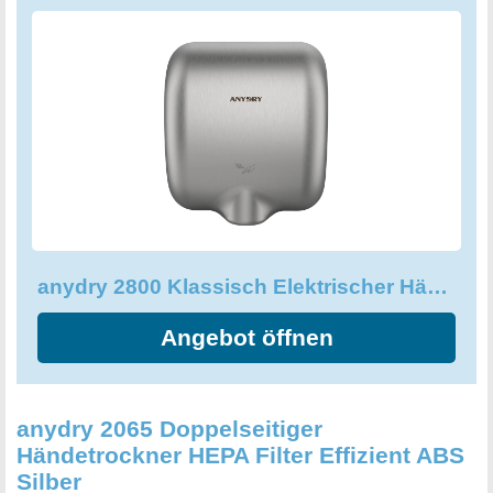
robust und langlebig, sondern auch leicht zu reinigen. Der
klassische runde Luftauslass ist besonders gut für den
Einsatz an Orten mit einem hohen Personenstrom
geeignet, während die große Montageplatte eine perfekte
Passform für alle Wandgrößen bietet. Warten Sie nicht
länger und ersetzen Sie Ihre alten Händetrockner, indem
Sie den anydry 2800 jetzt bestellen. Einfache Installation
mit dem bereits enthaltenen Netzkabel, inklusive.
anydry 2800 Klassisch Elektrischer Händetrockner Automatisch 8-12 Sekunden
Angebot öffnen
anydry 2065 Doppelseitiger
Händetrockner HEPA Filter Effizient ABS
Silber