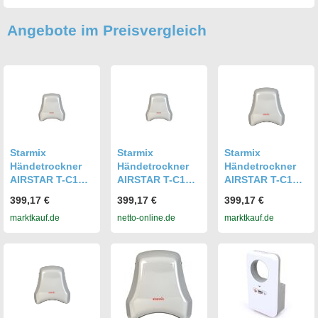
Angebote im Preisvergleich
Starmix
Starmix
Starmix
Händetrockner
Händetrockner
Händetrockner
AIRSTAR T-C1
AIRSTAR T-C1
AIRSTAR T-C1
MW
MW
MW
399,17 €
399,17 €
399,17 €
Vandalentrockne
Vandalentrockne
Vandalentrockne
marktkauf.de
netto-online.de
marktkauf.de
r / Highspeed-
r / Highspeed-
r / Highspeed-
Händetrockner
Händetrockner
Händetrockner