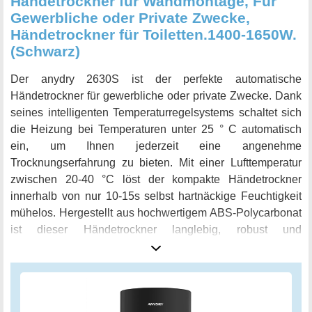
Händetrockner für Wandmontage, Für
Gewerbliche oder Private Zwecke,
Händetrockner für Toiletten.1400-1650W.
(Schwarz)
Der anydry 2630S ist der perfekte automatische
Händetrockner für gewerbliche oder private Zwecke. Dank
seines intelligenten Temperaturregelsystems schaltet sich
die Heizung bei Temperaturen unter 25 ° C automatisch
ein, um Ihnen jederzeit eine angenehme
Trocknungserfahrung zu bieten. Mit einer Lufttemperatur
zwischen 20-40 °C löst der kompakte Händetrockner
innerhalb von nur 10-15s selbst hartnäckige Feuchtigkeit
mühelos. Hergestellt aus hochwertigem ABS-Polycarbonat
ist dieser Händetrockner langlebig, robust und
korrosionsbeständig, was ihn ideal für den täglichen
Gebrauch macht. Die leichte Reinigung ermöglicht es
Ihnen, Bakterienwachstum zu vermeiden und eine
optimale hygienische Erfahrung zu gewährleisten. Der