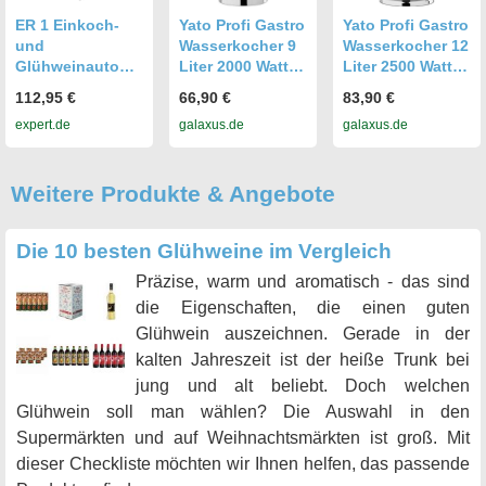
ER 1 Einkoch-
Yato Profi Gastro
Yato Profi Gastro
und
Wasserkocher 9
Wasserkocher 12
Glühweinautoma
Liter 2000 Watt
Liter 2500 Watt
t
Edelstahl
Edelstahl
112,95 €
66,90 €
83,90 €
Teekocher
Teekocher
expert.de
galaxus.de
galaxus.de
Glühweinkocher
Glühweinkocher
Glühweinkessel
Glühweinkessel
H (YG-04311)
(YG-04316)
Weitere Produkte & Angebote
Die 10 besten Glühweine im Vergleich
Präzise, warm und aromatisch - das sind
die Eigenschaften, die einen guten
Glühwein auszeichnen. Gerade in der
kalten Jahreszeit ist der heiße Trunk bei
jung und alt beliebt. Doch welchen
Glühwein soll man wählen? Die Auswahl in den
Supermärkten und auf Weihnachtsmärkten ist groß. Mit
dieser Checkliste möchten wir Ihnen helfen, das passende