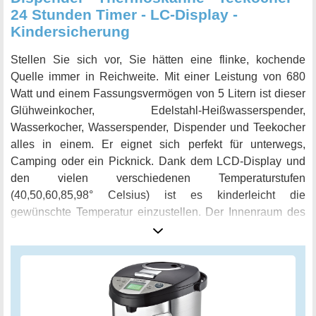
einen zuverlässigen Partner an Ihrer Seite!
24 Stunden Timer - LC-Display -
Kindersicherung
Stellen Sie sich vor, Sie hätten eine flinke, kochende
Quelle immer in Reichweite. Mit einer Leistung von 680
Watt und einem Fassungsvermögen von 5 Litern ist dieser
Glühweinkocher, Edelstahl-Heißwasserspender,
Wasserkocher, Wasserspender, Dispender und Teekocher
alles in einem. Er eignet sich perfekt für unterwegs,
Camping oder ein Picknick. Dank dem LCD-Display und
den vielen verschiedenen Temperaturstufen
(40,50,60,85,98° Celsius) ist es kinderleicht die
gewünschte Temperatur einzustellen. Der Innenraum des
Thermopots ist komplett mit Edelstahl ausgekleidet,
wodurch das Wasser nicht mit Plastik in Kontakt kommt.
Dies ist besonders hygienisch und bietet ein angenehmes
Trinkerlebnis. Die automatische Pumpenverriegelung
(Kindersicherung), der Überhitzungs- und
Trockenkochschutz sorgen zusätzlich für ein Höchstmaß