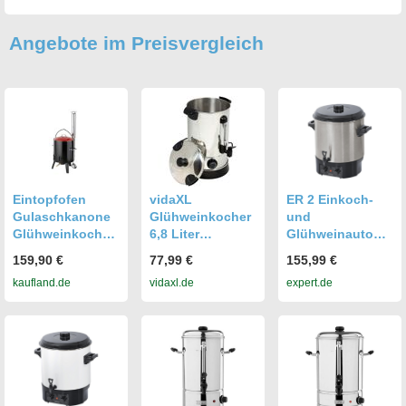
Angebote im Preisvergleich
Eintopfofen
vidaXL
ER 2 Einkoch-
Gulaschkanone
Glühweinkocher
und
Glühweinkocher
6,8 Liter
Glühweinautoma
Glühweinofen 14
Einkochautomat
t
159,90 €
77,99 €
155,99 €
Liter
kaufland.de
vidaxl.de
expert.de