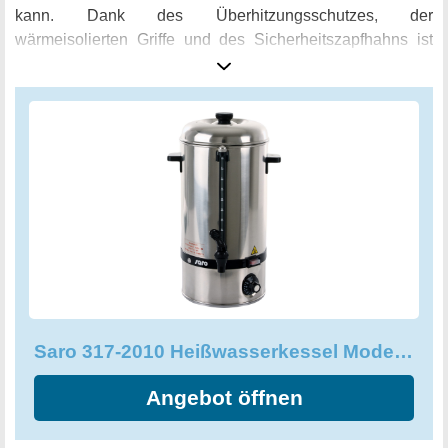
kann. Dank des Überhitzungsschutzes, der
wärmeisolierten Griffe und des Sicherheitszapfhahns ist
der Kessel sowohl langlebig als auch sicher in der
Handhabung. Die Temperatur kann flexibel und stufenlos
zwischen 30 und 110°C eingestellt werden, um ein
perfektes Ergebnis zu erzielen. Eine große Deckelöffnung
ermöglicht eine einfache Reinigung und eine bequeme
Handhabung. Ob für große Feiern oder als nützliches
Zubehör in der Gastronomie, der Saro 317-2010
Heißwasserkessel Modell Hot Drink Mini ist ein praktischer
und zuverlässiger Begleiter. Zusätzlich zum Kessel wird
ein Auslaufhahn mitgeliefert, um das Ausschenken noch
einfacher zu gestalten. Gönnen Sie sich mit diesem Kessel
ein Stück Komfort und Flexibilität bei der Zubereitung und
Saro 317-2010 Heißwasserkessel Modell Hot Drink Mini für Erhitzen
dem Warmhalten von Heißgetränken!
Angebot öffnen