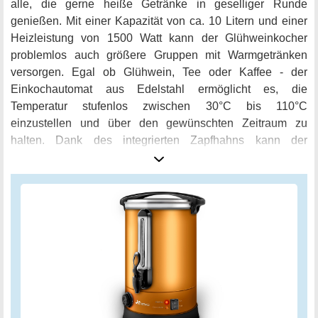
alle, die gerne heiße Getränke in geselliger Runde
genießen. Mit einer Kapazität von ca. 10 Litern und einer
Heizleistung von 1500 Watt kann der Glühweinkocher
problemlos auch größere Gruppen mit Warmgetränken
versorgen. Egal ob Glühwein, Tee oder Kaffee - der
Einkochautomat aus Edelstahl ermöglicht es, die
Temperatur stufenlos zwischen 30°C bis 110°C
einzustellen und über den gewünschten Zeitraum zu
halten. Dank des integrierten Zapfhahns kann der
Glühweinkocher auch im Dauerbetrieb bequem genutzt
werden. Die Aufkoch- und Warmhaltefunktion sorgt dafür,
dass bis zu 10 Liter Glühwein immer perfekt temperiert
sind. Die Füllstandsanzeige erlaubt ein zuverlässiges
Ablesen der vorhandenen Restmenge und der Deckel
schützt vor Hitze und erlaubt ein bequemes Tragen des
Einkochautomates. Der TRESKO® Glühweinkocher ist
aus hochwertigem Edelstahl gefertigt und daher
geschmacksneutral. Ein Thermostat und
Überhitzungsschutz sorgen für maximale Sicherheit beim