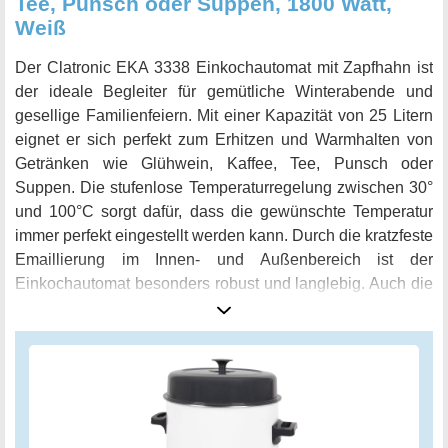
Tee, Punsch oder Suppen, 1800 Watt,
Weiß
Der Clatronic EKA 3338 Einkochautomat mit Zapfhahn ist
der ideale Begleiter für gemütliche Winterabende und
gesellige Familienfeiern. Mit einer Kapazität von 25 Litern
eignet er sich perfekt zum Erhitzen und Warmhalten von
Getränken wie Glühwein, Kaffee, Tee, Punsch oder
Suppen. Die stufenlose Temperaturregelung zwischen 30°
und 100°C sorgt dafür, dass die gewünschte Temperatur
immer perfekt eingestellt werden kann. Durch die kratzfeste
Emaillierung im Innen- und Außenbereich ist der
Einkochautomat besonders robust und langlebig. Auch die
wärmeisolierten Griffe erleichtern den Transport des Topfes
erheblich. Der eingebaute Zapfhahn ermöglicht es, die
Getränke jederzeit leicht und praktisch zu entnehmen. Ein
Einlegerost rundet das Gesamtpaket ab. Der Clatronic
EKA 3338 ist somit der perfekte Heißgetränkeautomat für
gesellige Abende, Partys und Veranstaltungen jeglicher