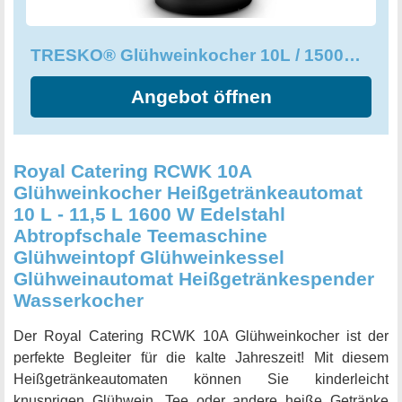
Gebrauch. Durch seinen Durchmesser von ca. Ø 22 cm
und dem 1,25 m langen Stromkabel bietet der
TRESKO® Glühweinkocher 10L / 1500W Einkochautomat aus Edelstahl
Heißgetränkeautomat auch genügend Platz auf kleineren
Tischen. Machen Sie jede Feier zu einem besonderen
Angebot öffnen
Ereignis mit dem TRESKO® Glühweinkocher - dem
unverzichtbaren Must-Have für alle, die warme Getränke in
geselliger Runde lieben.
Royal Catering RCWK 10A
Glühweinkocher Heißgetränkeautomat
10 L - 11,5 L 1600 W Edelstahl
Abtropfschale Teemaschine
Glühweintopf Glühweinkessel
Glühweinautomat Heißgetränkespender
Wasserkocher
Der Royal Catering RCWK 10A Glühweinkocher ist der
perfekte Begleiter für die kalte Jahreszeit! Mit diesem
Heißgetränkeautomaten können Sie kinderleicht
knusprigen Glühwein, Tee oder andere heiße Getränke