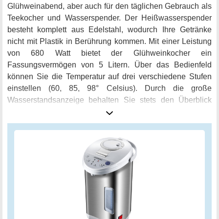
Glühweinabend, aber auch für den täglichen Gebrauch als
Teekocher und Wasserspender. Der Heißwasserspender
besteht komplett aus Edelstahl, wodurch Ihre Getränke
nicht mit Plastik in Berührung kommen. Mit einer Leistung
von 680 Watt bietet der Glühweinkocher ein
Fassungsvermögen von 5 Litern. Über das Bedienfeld
können Sie die Temperatur auf drei verschiedene Stufen
einstellen (60, 85, 98° Celsius). Durch die große
Wasserstandsanzeige behalten Sie stets den Überblick
über den Wasserstand. Zusätzlich bietet der Dispenser
einen Überhitzungs- und Trockenkochschutz sowie eine
automatische Pumpenverschließung, die als
Kindersicherung dient. Der Thermopot verfügt über drei
Entnahmemöglichkeiten - automatisch, halbautomatisch
und manuell. Dank der Warmhaltefunktion bleibt das
Wasser in der
Thermoskanne
immer auf der gewünschten
Temperatur. Außerdem können Sie den Inhalt des
Behälters auch ohne Strom entnehmen, wodurch sich das
Gerät hervorragend für unterwegs, Camping oder ein