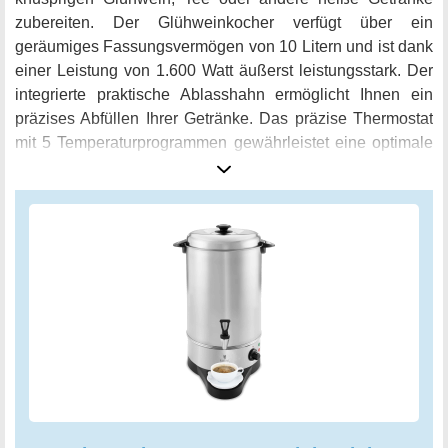
zubereiten. Der Glühweinkocher verfügt über ein
geräumiges Fassungsvermögen von 10 Litern und ist dank
einer Leistung von 1.600 Watt äußerst leistungsstark. Der
integrierte praktische Ablasshahn ermöglicht Ihnen ein
präzises Abfüllen Ihrer Getränke. Das präzise Thermostat
mit 5 Temperaturprogrammen gewährleistet eine optimale
Temperatur für jedes Heißgetränk und ein sicherer
integrierter Überhitzungsschutz sorgt für die nötige
Sicherheit. Der Glühweintopf ist aus Edelstahl gefertigt und
somit besonders robust und langlebig. Die Abtropfschale
sorgt dafür, dass keine ungewollten Flecken auf Ihrer
Arbeitsplatte entstehen. Mit diesem
Heißgetränkeautomaten können Sie schnell und einfach
köstliche Getränke zubereiten und Ihre Gäste
beeindrucken. Lassen Sie sich von der Qualität des Royal
Catering RCWK 10A Glühweinkochers überzeugen!