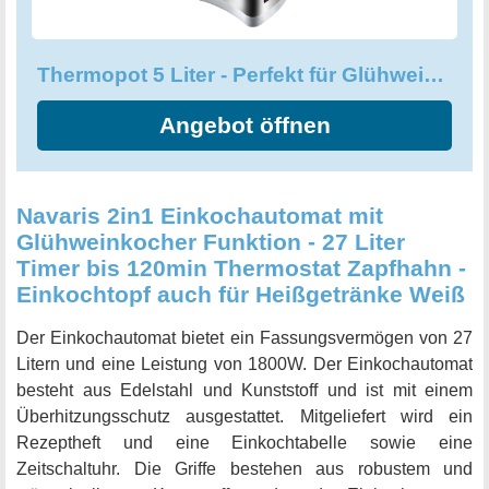
Picknick eignet. Der Thermopot 5 Liter bietet nicht nur eine
moderne Optik, sondern überzeugt auch durch zahlreiche
Thermopot 5 Liter - Perfekt für Glühwein geeignet
Extras und technische Eigenschaften. Verwenden Sie ihn
als Wasserkocher, Thermoskanne oder Wasserspender -
Angebot öffnen
der Glühweinspender ist ein echtes Multitalent!
Navaris 2in1 Einkochautomat mit
Glühweinkocher Funktion - 27 Liter
Timer bis 120min Thermostat Zapfhahn -
Einkochtopf auch für Heißgetränke Weiß
Der Einkochautomat bietet ein Fassungsvermögen von 27
Litern und eine Leistung von 1800W. Der Einkochautomat
besteht aus Edelstahl und Kunststoff und ist mit einem
Überhitzungsschutz ausgestattet. Mitgeliefert wird ein
Rezeptheft und eine Einkochtabelle sowie eine
Zeitschaltuhr. Die Griffe bestehen aus robustem und