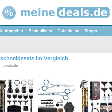
Kaufratgeber
Bestenlisten
Gutscheine
Shops
rschneidesets im Vergleich
meinedeals