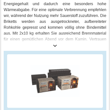
Energiegehalt und dadurch eine besonders hohe
Wärmeabgabe. Für eine optimale Verbrennung empfehlen
wir, während der Nutzung mehr Sauerstoff zuzuführen. Die
Briketts werden aus ausgetrockneter, aufbereiteter
Rohkohle gepresst und kommen völlig ohne Bindemittel
aus. Mit 2x10 kg erhalten Sie ausreichend Brennmaterial
für einen gemütlichen Abend vor dem Kamin. Vertrauen
Sie auf die laborgeprüfte Qualität von Heizprofi und
genießen Sie die wohlige Wärme Ihrer neuen Braunkohle
Kaminbriketts.