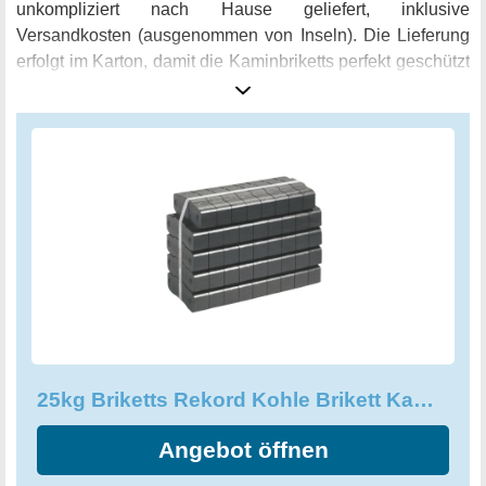
unkompliziert nach Hause geliefert, inklusive
Versandkosten (ausgenommen von Inseln). Die Lieferung
erfolgt im Karton, damit die Kaminbriketts perfekt geschützt
sind und keine Beschädigungen auf dem Weg zu Ihnen
erleiden. Verlassen Sie sich auf die Erfahrung und Qualität
von Energie Kienbacher und bestellen Sie noch heute Ihre
25kg Briketts Rekord Kohle Brikett Kamin Ofen
Kaminbriketts Heizbriketts im 25kg Bündel, um den
Komfort und die Wärme in Ihrem Zuhause zu erhöhen.
25kg Briketts Rekord Kohle Brikett Kamin Ofen Kaminbriketts Heizbriketts
Angebot öffnen