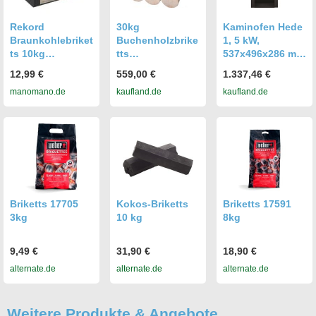
Rekord
30kg
Kaminofen Hede
Braunkohlebriket
Buchenholzbrike
1, 5 kW,
ts 10kg
tts
537x496x286 mm
Kaminbriketts
Buchenbriketts
(HBT), große
12,99 €
559,00 €
1.337,46 €
Kamin Kohle
Glasscheibe, für
manomano.de
kaufland.de
kaufland.de
Briketts
Holz & Öko-
Brennstoff
Briketts
Briketts 17705
Kokos-Briketts
Briketts 17591
3kg
10 kg
8kg
9,49 €
31,90 €
18,90 €
alternate.de
alternate.de
alternate.de
Weitere Produkte & Angebote