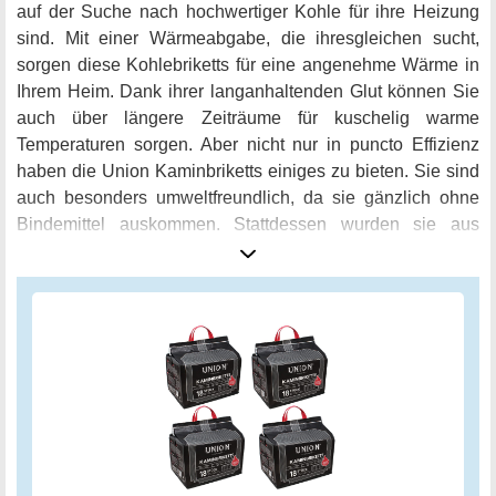
auf der Suche nach hochwertiger Kohle für ihre Heizung
sind. Mit einer Wärmeabgabe, die ihresgleichen sucht,
sorgen diese Kohlebriketts für eine angenehme Wärme in
Ihrem Heim. Dank ihrer langanhaltenden Glut können Sie
auch über längere Zeiträume für kuschelig warme
Temperaturen sorgen. Aber nicht nur in puncto Effizienz
haben die Union Kaminbriketts einiges zu bieten. Sie sind
auch besonders umweltfreundlich, da sie gänzlich ohne
Bindemittel auskommen. Stattdessen wurden sie aus
ausgetrockneter, aufbereiteter Rohkohle gepresst. Das
Ergebnis sind hochwertige Kaminbriketts, die nicht nur für
Wärme, sondern auch für ein gutes Gewissen sorgen. Die
Union Kaminbriketts bestehen aus 4 handlichen 10kg-
Packs und wurden aus deutscher Braunkohle hergestellt.
Als Kunde können Sie auf eine zuverlässige und qualitativ
hochwertige Kohle vertrauen, die direkt aus dem
rheinischen Revier stammt. Gönnen Sie sich ein kuschelig
warmes Heim und setzen Sie mit den Union Kaminbriketts
auf Qualität made in Germany!