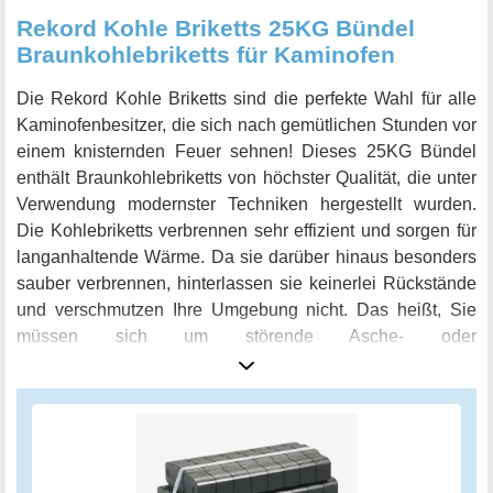
Rekord Kohle Briketts 25KG Bündel
Braunkohlebriketts für Kaminofen
Die Rekord Kohle Briketts sind die perfekte Wahl für alle
Kaminofenbesitzer, die sich nach gemütlichen Stunden vor
einem knisternden Feuer sehnen! Dieses 25KG Bündel
enthält Braunkohlebriketts von höchster Qualität, die unter
Verwendung modernster Techniken hergestellt wurden.
Die Kohlebriketts verbrennen sehr effizient und sorgen für
langanhaltende Wärme. Da sie darüber hinaus besonders
sauber verbrennen, hinterlassen sie keinerlei Rückstände
und verschmutzen Ihre Umgebung nicht. Das heißt, Sie
müssen sich um störende Asche- oder
Rauchentwicklungen keinerlei Sorgen mehr machen! Das
25KG Bündel ist außerdem äußerst praktisch und handlich
verpackt und lässt sich mühelos transportieren und
verstauen. Ob im Kaminofen zuhause oder in Ihrem
Garten, die Rekord Kohle Briketts sind die ideale Lösung,