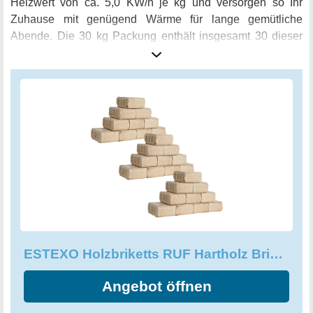
Heizwert von ca. 5,0 KW/h je kg und versorgen so Ihr
Zuhause mit genügend Wärme für lange gemütliche
Abende. Die 30 kg Packung enthält insgesamt 30 dieser
Briketts, die sofort verwendbar und trocken sind - perfekt für
alle, die schnell und bequem eine gemütliche Atmosphäre
in ihrem Wohnzimmer schaffen möchten. Dank der
Verwendung von nachwachsenden Rohstoffen können Sie
sich darauf verlassen, dass Sie mit den ESTEXO
Holzbriketts auch einen Beitrag zum Umweltschutz leisten.
Und mit der hochwertigen Qualität der Briketts wird das
auch noch lange Freude an Holzfeuerungen haben.
ESTEXO Holzbriketts RUF Hartholz Briketts
Angebot öffnen