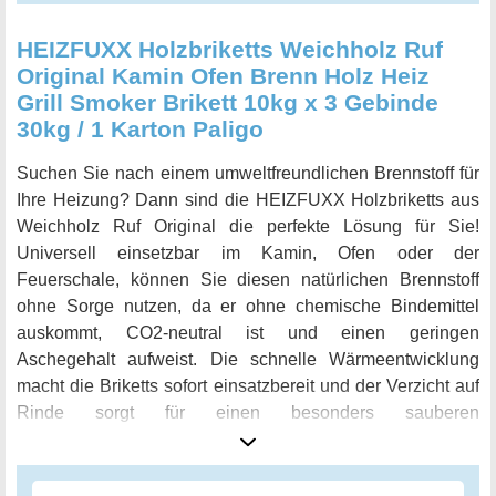
HEIZFUXX Holzbriketts Weichholz Ruf
Original Kamin Ofen Brenn Holz Heiz
Grill Smoker Brikett 10kg x 3 Gebinde
30kg / 1 Karton Paligo
Suchen Sie nach einem umweltfreundlichen Brennstoff für
Ihre Heizung? Dann sind die HEIZFUXX Holzbriketts aus
Weichholz Ruf Original die perfekte Lösung für Sie!
Universell einsetzbar im Kamin, Ofen oder der
Feuerschale, können Sie diesen natürlichen Brennstoff
ohne Sorge nutzen, da er ohne chemische Bindemittel
auskommt, CO2-neutral ist und einen geringen
Aschegehalt aufweist. Die schnelle Wärmeentwicklung
macht die Briketts sofort einsatzbereit und der Verzicht auf
Rinde sorgt für einen besonders sauberen
Verbrennungsprozess. Mit einem Heizwert von 4,30kWh/kg
sind die HEIZFUXX Holzbriketts äußerst effektiv und
effizient. Jedes Gebinde wiegt 10,00 kg und der Karton