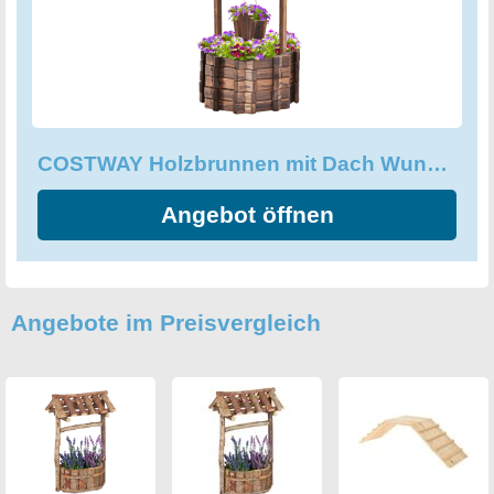
verständlich und alle nötigen Teile sind im Lieferumfang
enthalten. Neben dem praktischen Nutzen bietet der
Holzbrunnen zusätzlich eine bezaubernde Dekoration.
Das Pavillon-Design sieht sowohl rustikal als auch stilvoll
aus und wird somit zu einem wahren Highlight für Ihren
Außenbereich. Egal ob Sie Blumen oder anderes Grün
COSTWAY Holzbrunnen mit Dach Wunschbrunnen Blumenkübel Dekobrunnen
einpflanzen - dieser Holzbrunnen mit Dach bietet den
perfekten Ort für Ihren grünen Daumen.
Angebot öffnen
Angebote im Preisvergleich