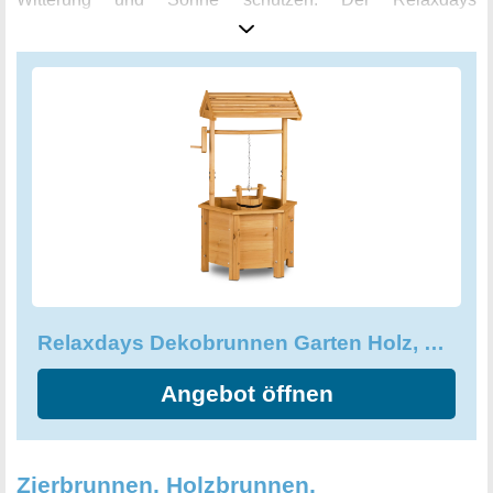
Dekobrunnen Garten Holz ist nicht als echter Brunnen
nutzbar, sondern rein zu Dekorationszwecken gedacht. Er
wird in Ihrem Garten, auf der Terrasse, am Gartenteich oder
im Vorgarten zum wunderschönen Blickfang und zaubert
eine natürliche Atmosphäre. Gönnen Sie sich mit diesem
Zierbrunnen die besondere Note in Ihrem Outdoor-
Wohnzimmer!
Relaxdays Dekobrunnen Garten Holz, Rolle, Eimer, HxBxT: 82 x 47 x 41 cm
Angebot öffnen
Zierbrunnen, Holzbrunnen,