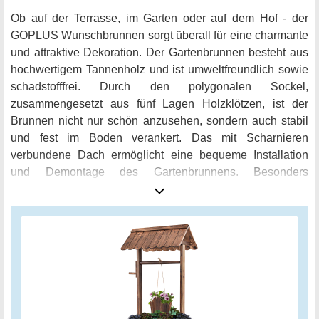
Ob auf der Terrasse, im Garten oder auf dem Hof - der
GOPLUS Wunschbrunnen sorgt überall für eine charmante
und attraktive Dekoration. Der Gartenbrunnen besteht aus
hochwertigem Tannenholz und ist umweltfreundlich sowie
schadstofffrei. Durch den polygonalen Sockel,
zusammengesetzt aus fünf Lagen Holzklötzen, ist der
Brunnen nicht nur schön anzusehen, sondern auch stabil
und fest im Boden verankert. Das mit Scharnieren
verbundene Dach ermöglicht eine bequeme Installation
und Demontage des Gartenbrunnens. Besonders
praktisch: Am Boden des kleinen Holzfasses können
Blumen gepflanzt werden und das Loch verhindert
Wasseransammlungen. Dank des Hochtemperatur-
Karbonisierungsprozesses ist der Wunschbrunnen
korrosions- und feuchtigkeitsbeständig sowie anti-termite
und insektensicher. Die Oberfläche ist mit einem
Schutzfilm versehen, der schnell trocknet und nicht leicht
verrotten wird. Mit dem GOPLUS Wunschbrunnen holen