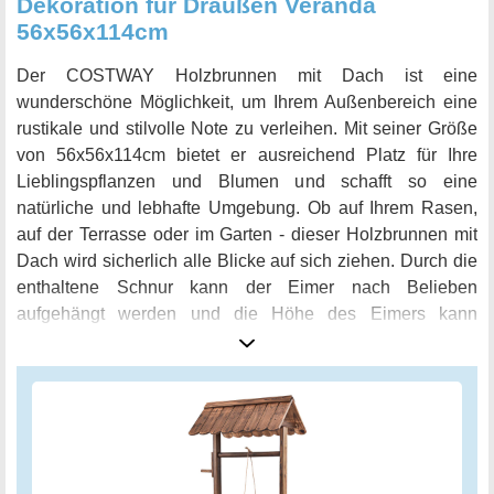
Dekoration für Draußen Veranda
56x56x114cm
Der COSTWAY Holzbrunnen mit Dach ist eine
wunderschöne Möglichkeit, um Ihrem Außenbereich eine
rustikale und stilvolle Note zu verleihen. Mit seiner Größe
von 56x56x114cm bietet er ausreichend Platz für Ihre
Lieblingspflanzen und Blumen und schafft so eine
natürliche und lebhafte Umgebung. Ob auf Ihrem Rasen,
auf der Terrasse oder im Garten - dieser Holzbrunnen mit
Dach wird sicherlich alle Blicke auf sich ziehen. Durch die
enthaltene Schnur kann der Eimer nach Belieben
aufgehängt werden und die Höhe des Eimers kann
individuell angepasst werden, um den gewünschten Look
zu erzielen. Der Wunschbrunnen ist aus solider Tanne
hergestellt und mit dem karbonisierten Oberflächenholz
behandelt, was ihn wetterfest und strapazierfähig macht.
Somit kann dieser Holzbrunnen mit Dach über viele Jahre
hinweg verwendet werden. Die Aufbauanleitung ist leicht