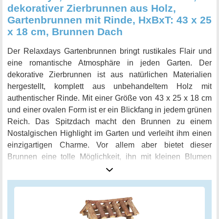
Luxus eines wunderschönen Holzfass-Brunnens für Ihren
dekorativer Zierbrunnen aus Holz,
Garten oder Ihre Terrasse und schaffen Sie einen Ort der
Gartenbrunnen mit Rinde, HxBxT: 43 x 25
Entspannung und Erholung.
x 18 cm, Brunnen Dach
Der Relaxdays Gartenbrunnen bringt rustikales Flair und
eine romantische Atmosphäre in jeden Garten. Der
dekorative Zierbrunnen ist aus natürlichen Materialien
hergestellt, komplett aus unbehandeltem Holz mit
authentischer Rinde. Mit einer Größe von 43 x 25 x 18 cm
und einer ovalen Form ist er ein Blickfang in jedem grünen
Reich. Das Spitzdach macht den Brunnen zu einem
Nostalgischen Highlight im Garten und verleiht ihm einen
einzigartigen Charme. Vor allem aber bietet dieser
Brunnen eine tolle Möglichkeit, ihn mit kleinen Blumen
oder anderen Gewächsen zu bepflanzen und so ein noch
harmonischeres Gesamtbild im Garten zu schaffen. Egal
ob auf der Terrasse, im Vorgarten oder am Gartenteich,
dieser Brunnen ist ein echtes Highlight und ein attraktiver
Blickfang für jeden, der sich nach einem naturnahen und