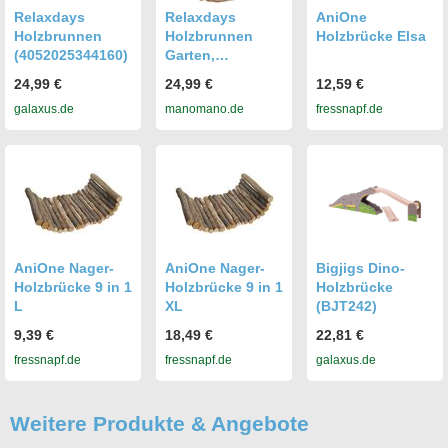
Relaxdays
Relaxdays
AniOne
Holzbrunnen
Holzbrunnen
Holzbrücke Elsa
(4052025344160)
Garten,
Dekorativer
24,99 €
24,99 €
12,59 €
Zierbrunnen Aus
galaxus.de
manomano.de
fressnapf.de
Holz,
Gartenbrunnen
Mit Rinde, Hxbxt:
43 X 25 X 18 Cm,
Natur
AniOne Nager-
AniOne Nager-
Bigjigs Dino-
Holzbrücke 9 in 1
Holzbrücke 9 in 1
Holzbrücke
L
XL
(BJT242)
9,39 €
18,49 €
22,81 €
fressnapf.de
fressnapf.de
galaxus.de
Weitere Produkte & Angebote