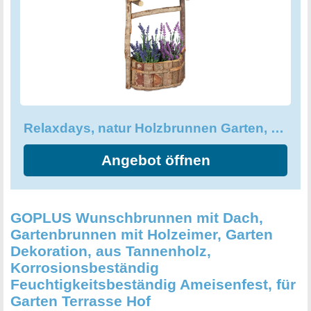
lebendigen Garten sehnt. Mit seinen Innenmaßen von ca. 9
x 17,5 x 12,5 cm ist der Brunnen auch klein genug, um
auch auf kleineren Flächen charmant zu wirken. Holen Sie
sich jetzt den rustikalen Relaxdays Gartenbrunnen und
schaffen Sie sich einen einzigartigen Ort der Entspannung
und Ruhe in Ihrem eigenen Garten.
Relaxdays, natur Holzbrunnen Garten, dekorativer Zierbrunnen aus Holz
Angebot öffnen
GOPLUS Wunschbrunnen mit Dach,
Gartenbrunnen mit Holzeimer, Garten
Dekoration, aus Tannenholz,
Korrosionsbeständig
Feuchtigkeitsbeständig Ameisenfest, für
Garten Terrasse Hof