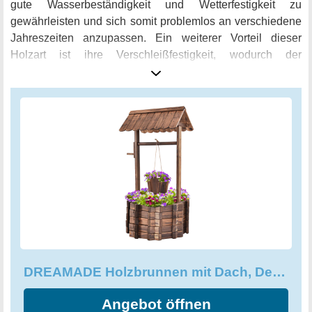
gute Wasserbeständigkeit und Wetterfestigkeit zu
gewährleisten und sich somit problemlos an verschiedene
Jahreszeiten anzupassen. Ein weiterer Vorteil dieser
Holzart ist ihre Verschleißfestigkeit, wodurch der
Wunschbrunnen sehr pflegeleicht ist und eine lange
Lebensdauer hat. Der Dekobrunnen bietet ausreichend
Platz, um Ihre Lieblingsblumen und -pflanzen zu pflanzen
und ist somit die ideale Garten Dekoration. Erleben Sie ein
idyllisches Ambiente und eine natürliche Atmosphäre in
Ihrem Garten, Hof oder auf der Terrasse mit dem
DREAMADE Holzbrunnen mit Dach.
DREAMADE Holzbrunnen mit Dach, Dekobrunnen aus Tannenholz
Angebot öffnen