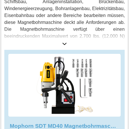
Schiffsbau, Anlageninstallation, Brückenbau,
Windenergieerzeugung, Bohranlagenbau, Elektrizitätsbau,
Eisenbahnbau oder andere Bereiche bearbeiten müssen,
diese Magnetbohrmaschine deckt alle Anforderungen ab.
Die Magnetbohrmaschine verfügt über einen
beeindruckenden Maximalwert von 2.700 lbs. (12.000 N)
und eine Werkzeughalterung mit einem 3/4-Zoll-
Anschweißschaft, die für eine rutschfeste Verbindung
sorgt. Mit einer Spindeldrehzahl von 550 U / min und einer
maximalen Bohrtiefe von 125 mm bzw. einem maximalen
Bohrdurchmesser von 40 mm (1-1 / 2 Zoll) ist diese
Maschine äußerst leistungsfähig. Um Überhitzung zu
vermeiden, verfügt die Bohrmaschine über einen
Kühlmitteltank, der das Gerät effektiv kühlt und eine lange
Lebensdauer gewährleistet. Der magnetische
Bohrsystemmotor hat eine starke Leistung von 1100 W und
arbeitet mit 220 V und 60 Hz. Das Set beinhaltet auch 11
SDT-Ringschneider, die große Löcher bis zu zehnmal
Mophorn SDT MD40 Magnetbohrmaschine mit 13 PC 1 zoll HSS-Ringschneider
schneller als herkömmliche Bohrer bohren können. Mit