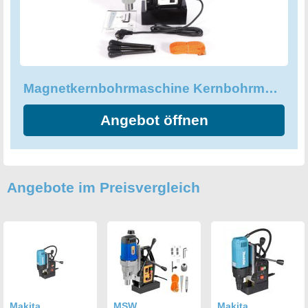
auch die härtesten Materialien präzise und schnell zu
bohren. Greifen Sie jetzt zu und erleben Sie die ultimative
Bohrmaschine der neuesten Generation!
Magnetkernbohrmaschine Kernbohrmaschine Magnetbohrmaschine Mt3
Angebot öffnen
Angebote im Preisvergleich
Makita
MSW
Makita