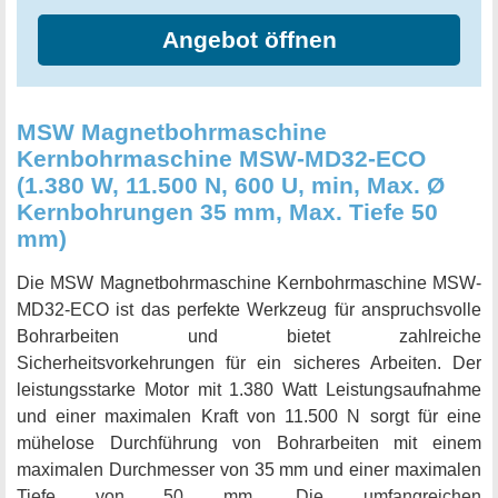
diesem Set können Sie komplexe Aufgaben und große
Angebot öffnen
Bohrprojekte effizient und einfach bewältigen. Insgesamt
bietet die Mophorn SDT MD40 Magnetbohrmaschine mit
13 PC 1 Zoll HSS-Ringschneider Set die perfekte
Kombination aus Leistung, Vielseitigkeit, Haltbarkeit und
MSW Magnetbohrmaschine
Komfort. Es ist die perfekte Wahl für den professionellen
Kernbohrmaschine MSW-MD32-ECO
Einsatz oder für DIY-Projekte, bei denen Sie kein Risiko
(1.380 W, 11.500 N, 600 U, min, Max. Ø
eingehen möchten.
Kernbohrungen 35 mm, Max. Tiefe 50
mm)
Die MSW Magnetbohrmaschine Kernbohrmaschine MSW-
MD32-ECO ist das perfekte Werkzeug für anspruchsvolle
Bohrarbeiten und bietet zahlreiche
Sicherheitsvorkehrungen für ein sicheres Arbeiten. Der
leistungsstarke Motor mit 1.380 Watt Leistungsaufnahme
und einer maximalen Kraft von 11.500 N sorgt für eine
mühelose Durchführung von Bohrarbeiten mit einem
maximalen Durchmesser von 35 mm und einer maximalen
Tiefe von 50 mm. Die umfangreichen