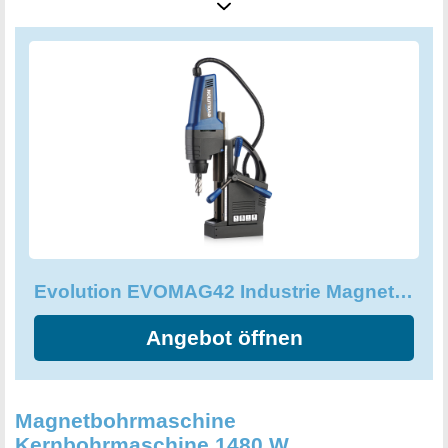
auch an schwer zugänglichen Stellen platzieren lässt. Ob
für Brücken, I-Träger oder Gerüste, dieses Produkt ist ein
unverzichtbares Werkzeug für den professionellen Einsatz.
Mit einer Leistung von 1200 Watt und einer Magnethaftung
von 1300 kg ist die Evolution EVOMAG42 ein echtes
Kraftpaket für schwere Industrie- und Fertigungsarbeiten.
Vertraue auf die Industriequalität und Präzision der
Evolution EVOMAG42 und erlebe die perfekte
Kombination aus Leistung und Handlichkeit.
Evolution EVOMAG42 Industrie Magnetbohrmaschine Stahl 42mm
Angebot öffnen
Magnetbohrmaschine
Kernbohrmaschine 1480 W