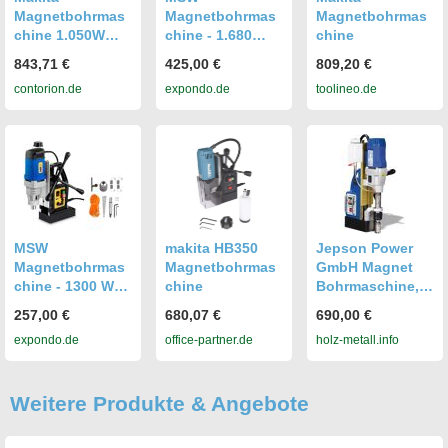
Magnetbohrmas
Magnetbohrmas
Magnetbohrmas
chine 1.050W
chine - 1.680
chine
(HB350)
Watt - 370 U/min
843,71 €
425,00 €
809,20 €
MSW-MD60-ECO
contorion.de
expondo.de
toolineo.de
MSW
makita HB350
Jepson Power
Magnetbohrmas
Magnetbohrmas
GmbH Magnet
chine - 1300 Watt
chine
Bohrmaschine,
- 600 U/min
Magnetbohrmas
257,00 €
680,07 €
690,00 €
MSW-MD32-ECO
chine Jepson
expondo.de
office-partner.de
holz-metall.info
Magpro 35
Weitere Produkte & Angebote