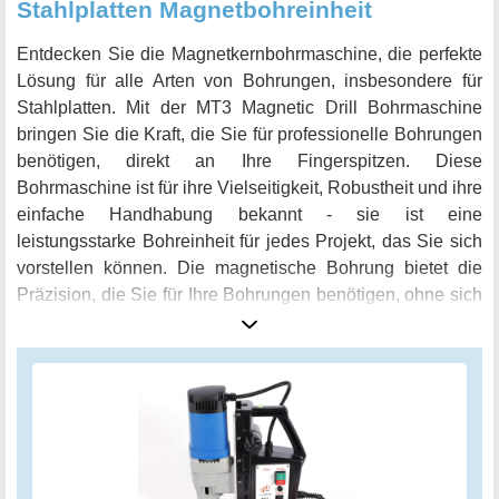
Stahlplatten Magnetbohreinheit
Entdecken Sie die Magnetkernbohrmaschine, die perfekte
Lösung für alle Arten von Bohrungen, insbesondere für
Stahlplatten. Mit der MT3 Magnetic Drill Bohrmaschine
bringen Sie die Kraft, die Sie für professionelle Bohrungen
benötigen, direkt an Ihre Fingerspitzen. Diese
Bohrmaschine ist für ihre Vielseitigkeit, Robustheit und ihre
einfache Handhabung bekannt - sie ist eine
leistungsstarke Bohreinheit für jedes Projekt, das Sie sich
vorstellen können. Die magnetische Bohrung bietet die
Präzision, die Sie für Ihre Bohrungen benötigen, ohne sich
um das Verrutschen des Bohrers oder schlechte
Ergebnisse sorgen zu müssen. Darüber hinaus sorgt die
Magnetbohreinheit für einen leichten und schnellen
Austausch des Zubehörs. Dadurch können Sie die
Bohrgeschwindigkeit ganz nach Ihren Bedürfnissen
anpassen. Der kraftvolle Motor mit 1.680 Watt
Leistungsaufnahme bietet Ihnen genügend Leistung, um