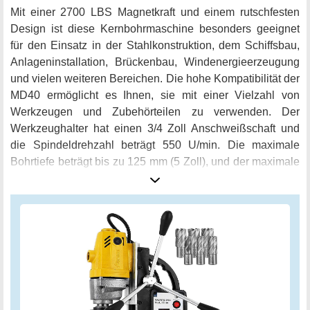
Mit einer 2700 LBS Magnetkraft und einem rutschfesten
Design ist diese Kernbohrmaschine besonders geeignet
für den Einsatz in der Stahlkonstruktion, dem Schiffsbau,
Anlageninstallation, Brückenbau, Windenergieerzeugung
und vielen weiteren Bereichen. Die hohe Kompatibilität der
MD40 ermöglicht es Ihnen, sie mit einer Vielzahl von
Werkzeugen und Zubehörteilen zu verwenden. Der
Werkzeughalter hat einen 3/4 Zoll Anschweißschaft und
die Spindeldrehzahl beträgt 550 U/min. Die maximale
Bohrtiefe beträgt bis zu 125 mm (5 Zoll), und der maximale
Bohrdurchmesser beträgt 40 mm (1-1 / 2 Zoll). Der
Magnetbohrmaschinenmotor ist mit einer starken Leistung
von 1100 W, 240 V und 50 Hz ausgestattet. Dies
ermöglicht eine schnelle und effiziente Bearbeitung von
Materialien. Mit dem mitgelieferten 6 PC 1" HSS-
Ringschneider-Kit können Sie große Löcher bis zu
zehnmal schneller als mit herkömmlichen Bohrern bohren.
Die VEVOR Magnetbohrmaschine SDT MD40 ist tragbar,