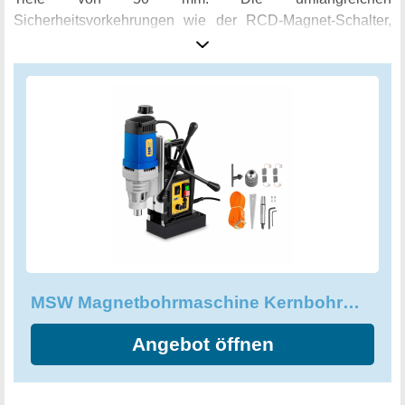
Sicherheitsvorkehrungen wie der RCD-Magnet-Schalter,
der robuste Zurrgurt, die gut zugängliche Sicherung und
die zweistufige Sicherheits-Einschaltung bieten dabei
maximalen Schutz für den Anwender. Der integrierte
Kühlmitteltank sorgt für eine optimale Kühlung und
ermöglicht ein präzises Arbeiten. Das umfangreiche
Zubehör-Set und das komfortable Kontroll-Panel mit
stufenloser Drehzahlregulierung, Drehrichtungswahl und
allen weiteren Bedienelementen bieten maximalen
Komfort und eine einfache Handhabung. Mit dieser
Magnetbohrmaschine Kernbohrmaschine MSW-MD32-
ECO können Sie alle Bohrarbeiten mit höchster Präzision
durchführen und Ihrer Kreativität freien Lauf lassen.
MSW Magnetbohrmaschine Kernbohrmaschine MSW-MD32-ECO
Angebot öffnen