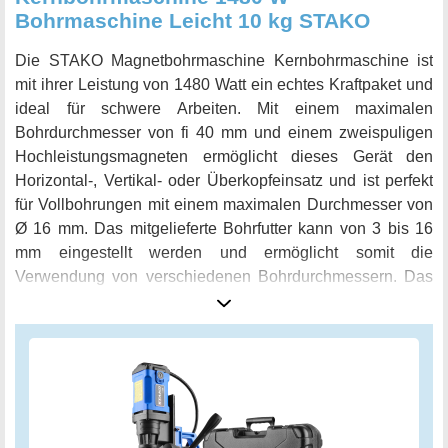
Bohrmaschine Leicht 10 kg STAKO
Die STAKO Magnetbohrmaschine Kernbohrmaschine ist
mit ihrer Leistung von 1480 Watt ein echtes Kraftpaket und
ideal für schwere Arbeiten. Mit einem maximalen
Bohrdurchmesser von fi 40 mm und einem zweispuligen
Hochleistungsmagneten ermöglicht dieses Gerät den
Horizontal-, Vertikal- oder Überkopfeinsatz und ist perfekt
für Vollbohrungen mit einem maximalen Durchmesser von
Ø 16 mm. Das mitgelieferte Bohrfutter kann von 3 bis 16
mm eingestellt werden und ermöglicht somit die
Verwendung von verschiedenen Bohrdurchmessern. Das
sanfte Starten und die maximale Umdrehungszahl bis 680
U / min belasten den Motor nicht und sorgen für eine
längere Lebensdauer. Das hochbelastbare, dennoch
kompakte und leichte Design macht das Gerät einfach zu
handhaben und ideal für schwer zugängliche Stellen. Das
Gewicht von nur 10 kg ist ebenso ein Pluspunkt. Wenn Sie
auf der Suche nach einer leistungsfähigen und