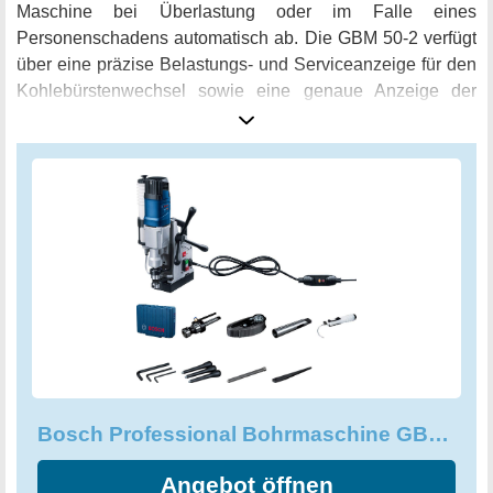
Maschine bei Überlastung oder im Falle eines
Personenschadens automatisch ab. Die GBM 50-2 verfügt
über eine präzise Belastungs- und Serviceanzeige für den
Kohlebürstenwechsel sowie eine genaue Anzeige der
Belastungen, um ein gleichmäßiges und sicheres Bohren
zu gewährleisten. Der Lieferumfang umfasst ein
umfangreiches Zubehör, wie einen Aufsteckfräsendorn,
einen Innensechskanntschlüssel, einen Austreiber, eine
Reduzierhülse, einen Fixierstift, ein Sicherungsseil, einen
Kühlmittelbehälter sowie einen Befestigungswinkel. Alles
sicher verpackt im robusten Koffer. Die Bosch Professional
Bohrmaschine GBM 50-2 ist die ideale Wahl für alle, die
eine zuverlässige und leistungsstarke Bohrmaschine für
professionelle Arbeiten benötigen. Mit ihrer präzisen und
sicheren Technologie bohrt sie mühelos durch jegliche Art
von Metall und stellt damit eine echte Bereicherung für
Bosch Professional Bohrmaschine GBM 50-2 1.200 Watt
jede Werkstatt dar.
Angebot öffnen