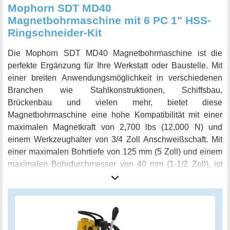
Mophorn SDT MD40
Magnetbohrmaschine mit 6 PC 1" HSS-
Ringschneider-Kit
Die Mophorn SDT MD40 Magnetbohrmaschine ist die
perfekte Ergänzung für Ihre Werkstatt oder Baustelle. Mit
einer breiten Anwendungsmöglichkeit in verschiedenen
Branchen wie Stahlkonstruktionen, Schiffsbau,
Brückenbau und vielen mehr, bietet diese
Magnetbohrmaschine eine hohe Kompatibilität mit einer
maximalen Magnetkraft von 2,700 lbs (12,000 N) und
einem Werkzeughalter von 3/4 Zoll Anschweißschaft. Mit
einer maximalen Bohrtiefe von 125 mm (5 Zoll) und einem
maximalen Bohrdurchmesser von 40 mm (1-1/2 Zoll), ist
diese Maschine in der Lage, selbst die härtesten
Materialien mühelos zu durchdringen. Der
Magnetbohrsystemmotor ist mit einer starken Leistung von
1100 W, 240 V, 50 Hz ausgestattet und bietet Ihnen eine
äußerst effiziente Arbeitsleistung. In diesem Set sind 6