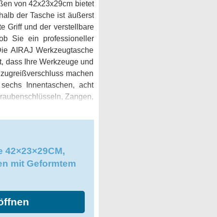
Maßen von 42x23x29cm bietet
halb der Tasche ist äußerst
 Griff und der verstellbare
ob Sie ein professioneller
 Die AIRAJ Werkzeugtasche
lt, dass Ihre Werkzeuge und
lzugreißverschluss machen
 sechs Innentaschen, acht
hraubenschlüsseln, Zangen,
 machen die Tasche äußerst
eugtasche beschädigt wird
nktionale und wasserdichte
l unterwegs sind und eine
e 42×23×29CM,
AJ Werkzeugtasche definitiv
n mit Geformtem
öffnen