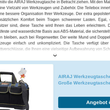
efinitiv die AIRAJ Werkzeugtasche in Betracht ziehen. Mit den 
eine Vielzahl von Werkzeugen und Zubehör. Die Teilebox inner
ine bessere Organisation Ihrer Werkzeuge. Der extra gepolsterte
usätzlichen Komfort beim Tragen schwererer Lasten. Egal, 
tzer sind, diese Tasche wird Ihnen das Leben erleichtern.
ißfeste und wasserdichte Basis aus ABS-Material, die sicherstel
en bleiben, auch bei Regenwetter. Der weite Mund und Doppe
kzeuge einfach und unkompliziert. Die Tasche verfügt über
ttverschlüsse, die Ihnen eine vielseitige Aufbewahrung von Sc
hör ermöglichen. Der doppelt gelegte Stoff und feine Nähte
 dass Sie sich keine Sorgen machen müssen, dass Ihre Werkz
mt ist die AIRAJ Werkzeugtasche eine professionelle, multifu
ne Haltbarkeit und Zuverlässigkeit bietet. Wenn Sie vie
AIRAJ Werkzeugtasch
ie alles verträgt, was Sie ihr abverlangen, dann ist die AIR
Große Werkzeugtasche
Angebot 