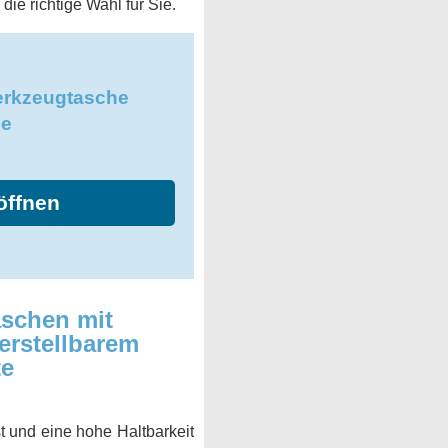
ie richtige Wahl für Sie.
erkzeugtasche
de
öffnen
schen mit
erstellbarem
te
 und eine hohe Haltbarkeit