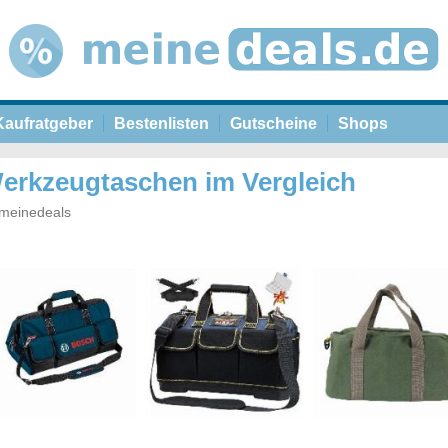
Kaufratgeber
Bestenlisten
Gutscheine
Shops
Werkzeugtaschen im Vergleich
meinedeals