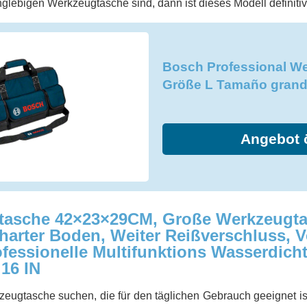
glebigen Werkzeugtasche sind, dann ist dieses Modell definitiv d
Bosch Professional W
Größe L Tamaño gran
Angebot 
tasche 42×23×29CM, Große Werkzeugta
arter Boden, Weiter Reißverschluss, V
ofessionelle Multifunktions Wasserdich
16 IN
eugtasche suchen, die für den täglichen Gebrauch geeignet ist