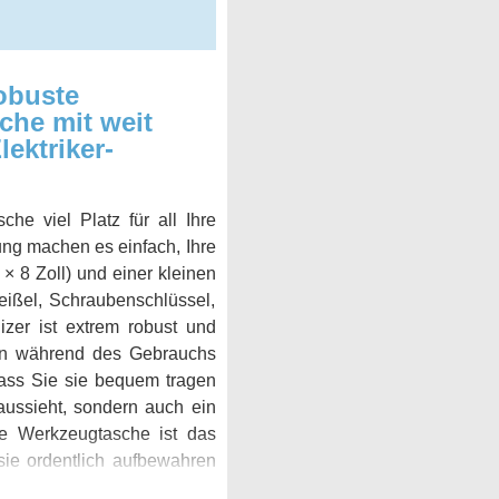
obuste
he mit weit
ektriker-
he viel Platz für all Ihre
ung machen es einfach, Ihre
× 8 Zoll) und einer kleinen
eißel, Schraubenschlüssel,
zer ist extrem robust und
en während des Gebrauchs
dass Sie sie bequem tragen
 aussieht, sondern auch ein
se Werkzeugtasche ist das
sie ordentlich aufbewahren