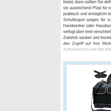
bietet, dann sollten Sie d
sie ausreichend Platz für 
praktisch und ermöglicht e
Schultergurt sorgen für z
Handwerker oder Hausbesi
verfügt über eine verschle
Zubehör sauber und trock
den Zugriff auf Ihre Wer
Außentaschen und drei Kle
Schraubendrehern und Zube
robust und langlebig, so
oder kaputt geht. Insgesa
Tasche, die unübertroffe
Werkzeugtasche brauchen, d
die richtige Wahl für Sie.