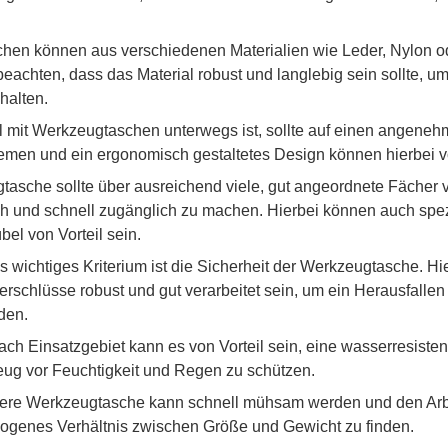
en können aus verschiedenen Materialien wie Leder, Nylon ode
u beachten, dass das Material robust und langlebig sein sollte, u
halten.
l mit Werkzeugtaschen unterwegs ist, sollte auf einen angeneh
iemen und ein ergonomisch gestaltetes Design können hierbei vo
asche sollte über ausreichend viele, gut angeordnete Fächer 
h und schnell zugänglich zu machen. Hierbei können auch spezie
el von Vorteil sein.
s wichtiges Kriterium ist die Sicherheit der Werkzeugtasche. Hie
schlüsse robust und gut verarbeitet sein, um ein Herausfallen
den.
ach Einsatzgebiet kann es von Vorteil sein, eine wasserresist
ug vor Feuchtigkeit und Regen zu schützen.
ere Werkzeugtasche kann schnell mühsam werden und den Arbe
ewogenes Verhältnis zwischen Größe und Gewicht zu finden.