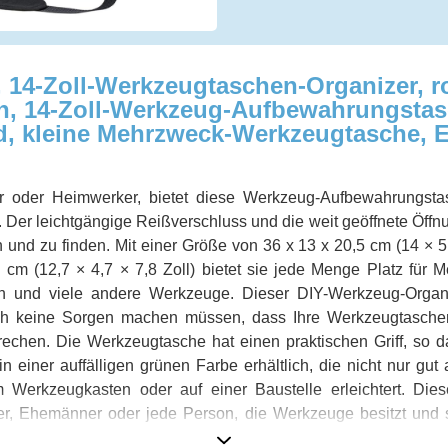
 14-Zoll-Werkzeugtaschen-Organizer, r
, 14-Zoll-Werkzeug-Aufbewahrungstasc
, kleine Mehrzweck-Werkzeugtasche, El
rer oder Heimwerker, bietet diese Werkzeug-Aufbewahrungstasc
 Der leichtgängige Reißverschluss und die weit geöffnete Öffn
und zu finden. Mit einer Größe von 36 x 13 x 20,5 cm (14 × 5 
cm (12,7 × 4,7 × 7,8 Zoll) bietet sie jede Menge Platz für M
n und viele andere Werkzeuge. Dieser DIY-Werkzeug-Organi
sich keine Sorgen machen müssen, dass Ihre Werkzeugtasch
echen. Die Werkzeugtasche hat einen praktischen Griff, so 
n einer auffälligen grünen Farbe erhältlich, die nicht nur gut
m Werkzeugkasten oder auf einer Baustelle erleichtert. Die
er, Ehemänner oder jede Person, die Werkzeuge besitzt und 
zt und bringen Sie Ordnung in Ihre Werkzeug-Sammlung!