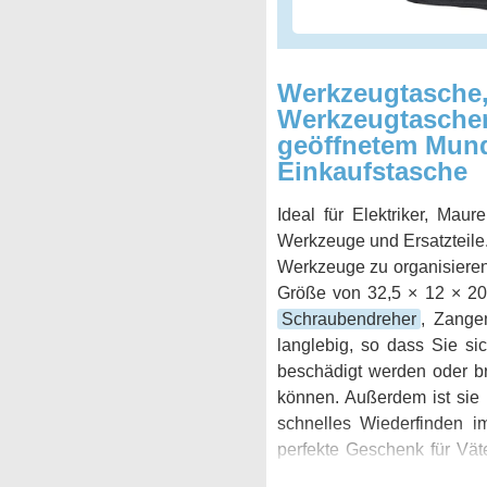
Werkzeugtasche,
Werkzeugtaschen
geöffnetem Mund
Einkaufstasche
Ideal für Elektriker, Mau
Werkzeuge und Ersatzteile.
Werkzeuge zu organisieren 
Größe von 32,5 × 12 × 20 
Schraubendreher
, Zange
langlebig, so dass Sie 
beschädigt werden oder br
können. Außerdem ist sie i
schnelles Wiederfinden i
perfekte Geschenk für Vät
möchte. Bestellen Sie jet