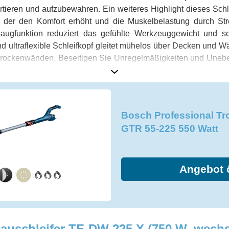
ortieren und aufzubewahren. Ein weiteres Highlight dieses Schl
m, der den Komfort erhöht und die Muskelbelastung durch S
saugfunktion reduziert das gefühlte Werkzeuggewicht und s
nd ultraflexible Schleifkopf gleitet mühelos über Decken und W
Trockenwänden. Beseitigen Sie Unregelmäßigkeiten und Une
ellose Oberfläche. Mit dem Bosch Professional Trockenbauschl
 sparen dabei Zeit und Kraft. Arbeiten Sie schnell und prä
n Sie heute noch den Bosch Professional Trockenbauschleifer 
er Wände!
Bosch Professional Tr
GTR 55-225 550 Watt
Angebot 
auschleifer TE-DW 225 X (750 W, wechs