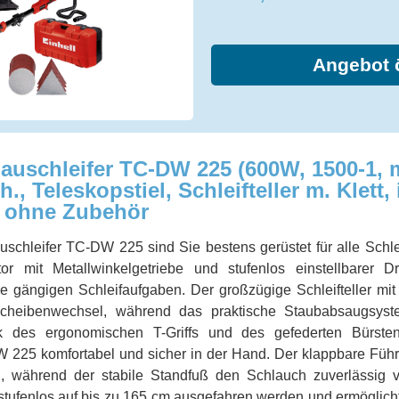
Angebot 
auschleifer TC-DW 225 (600W, 1500-1, 
, Teleskopstiel, Schleifteller m. Klett, i
) ohne Zubehör
uschleifer TC-DW 225 sind Sie bestens gerüstet für alle Schle
or mit Metallwinkelgetriebe und stufenlos einstellbarer Dr
lle gängigen Schleifaufgaben. Der großzügige Schleifteller mit 
heibenwechsel, während das praktische Staubabsaugsyste
k des ergonomischen T-Griffs und des gefederten Bürsten
 225 komfortabel und sicher in der Hand. Der klappbare Füh
, während der stabile Standfuß den Schlauch zuverlässig v
 stufenlos auf bis zu 165 cm ausgefahren werden und ermöglic