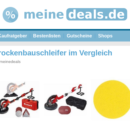
Kaufratgeber
Bestenlisten
Gutscheine
Shops
rockenbauschleifer im Vergleich
meinedeals