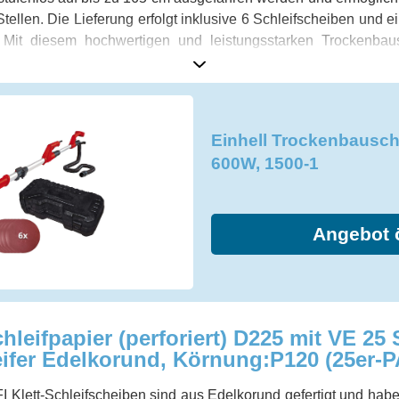
ellen. Die Lieferung erfolgt inklusive 6 Schleifscheiben und e
 Mit diesem hochwertigen und leistungsstarken Trockenbaus
farbeiten im Innenausbau!
Einhell Trockenbausch
600W, 1500-1
Angebot 
leifpapier (perforiert) D225 mit VE 25 S
ifer Edelkorund, Körnung:P120 (25er-P
 Klett-Schleifscheiben sind aus Edelkorund gefertigt und hab