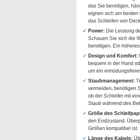
das Sie benötigen, häng
eignen sich am besten 
das Schleifen von Deck
Power:
Die Leistung de
Schauen Sie sich die Wa
benötigen. Ein höheres
Design und Komfort:
bequem in der Hand ode
um ein ermüdungsfreies
Staubmanagement:
Tr
vermeiden, benötigen S
ob der Schleifer mit ei
Staub während des Betr
Größe des Schleifpapi
den Endzustand. Überpr
Größen kompatibel ist.
Länge des Kabels:
Übe