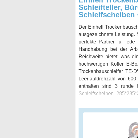
Schleifteller, Bü
Schleifscheiben 
Der Einhell Trockenbauschl
ausgezeichnete Leistung. M
perfekte Partner für jede
Handhabung bei der Arbei
Reichweite bietet, was ein
hochwertigen Koffer E-Box
Trockenbauschleifer TE-D
Leerlaufdrehzahl von 600
enthalten sind 3 runde
Schleifscheiben 285*285*
Helfer, um Wände von Putz
beim Ausbau.