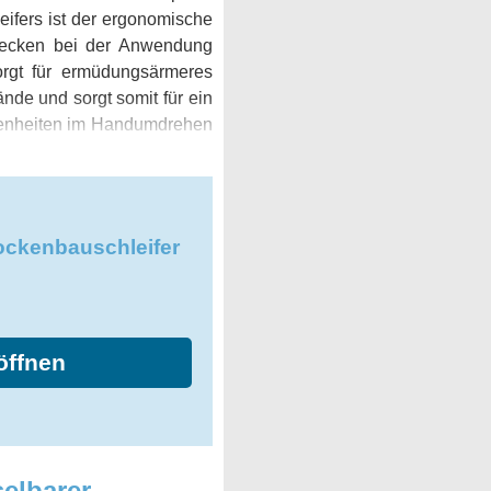
eifers ist der ergonomische
trecken bei der Anwendung
orgt für ermüdungsärmeres
ände und sorgt somit für ein
benheiten im Handumdrehen
eifer GTR 55-225 erreichen
zise und erreichen Sie ein
GTR 55-225 und erleichtern
ockenbauschleifer
öffnen
elbarer