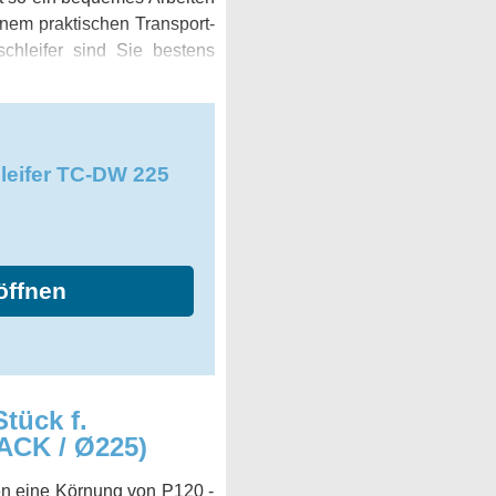
inem praktischen Transport-
chleifer sind Sie bestens
leifer TC-DW 225
öffnen
tück f.
ACK / Ø225)
en eine Körnung von P120 -