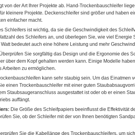
t von der Art Ihrer Projekte ab. Hand-Trockenbauschleifer lieg
für kleinere Projekte. Deckenschleifer sind größer und haben e
en einfacher macht.
s Schleifers ist wichtig, da sie die Geschwindigkeit des Schleif
ttzahl des Schleifers an, und überlegen Sie, wie viel Energie Si
 Watt bedeutet auch eine höhere Leistung und mehr Geschwindi
Überprüfen Sie sorgfältig das Design und die Ergonomie des Sch
r über dem Kopf gehalten werden kann. Einige Modelle haben e
 Arbeiten zu ermöglichen.
ockenbauschleifen kann sehr staubig sein. Um das Einatmen v
ie einen Trockenbauschleifer mit einer guten Staubabsaugvorri
nem Staubsaugeranschluss ausgestattet ist oder ob er einen Sta
iebs auffängt.
ers:
Die Größe des Schleifpapiers beeinflusst die Effektivität 
üfen Sie, ob der Schleifer mit der von Ihnen benötigten Sandp
rprüfen Sie die Kabellänge des Trockenbauschleifers, um sich