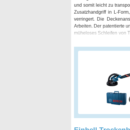
und somit leicht zu transp
Zusatzhandgriff in L-For
verringert. Die Deckenan
Arbeiten. Der patentierte u
müheloses Schleifen von 
und erzielen Sie eine mak
Sie höchste Effizienz und
perfektes Ergebnis. Kaufe
Sie sich das Schleifen Ihr
Einhell Trockenb