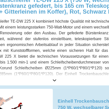
rstenkranz gefedert, bis 165 cm Teleskop-
+ Gitterleinen im Koffer), Rot, Schwar
eifer TE-DW 225 X kombiniert höchste Qualität mit technische
it einem leistungsstarken 750-Watt-Motor und einem wechselbar
 Renovierung oder den Ausbau. Der gefederte Bürstenkranz 
t, während der stufenlos einstellbare, teleskopierbare St
en ergonomischen Arbeitsablauf in jeder Situation sicherstell
 mit Kunststoffformen, welche einen sicheren Halt für das
W 225 X bietet die technischen Voraussetzungen für einen 
 bis 1.500 min-1 und einem Schleifscheibendurchmesser vo
 Korund Schleifscheiben Ø225mm (1*P60/1*P80/1*P120) so
285mm (1*P60/1*P80/1*P120). Der Einhell Trockenbauschleif
 und Tapetenresten zu befreien und ist ein wertvoller Helfer 
Einhell Trockenbausch
750 W, wechselbarer Sch