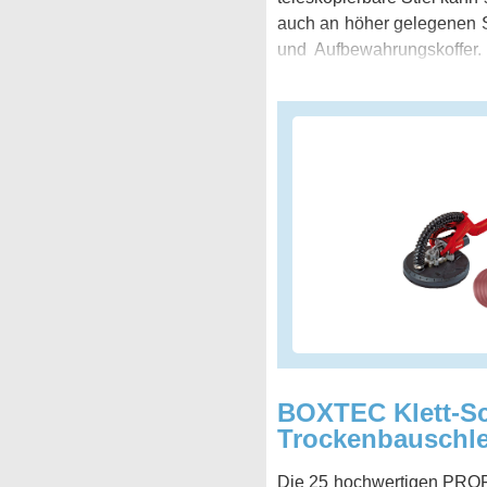
auch an höher gelegenen St
und Aufbewahrungskoffer.
ausgerüstet für alle Schlei
BOXTEC Klett-Sch
Trockenbauschle
Die 25 hochwertigen PROFI